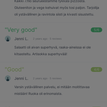
Kaikki 7.hlö seurueestamme tykkäsi pizzoista.
Gluteeniton ja vege kehuivat myös tosi paljon. Tarjoilija
oli ystävällinen ja ravintola siisti ja kivasti sisustettu.
"
Very good
"
5
/6
Jenni L.
2 years ago
·
5 reviews
Salaatti oli aivan superhyvä, raaka-aineissa ei ole
kitsasteltu. Artisokka superhyvää!
"
Good
"
4
/6
Jenni L.
2 years ago
·
5 reviews
Varsin ystävällinen palvelu, ei mitään moitittavaa
mistään! Ruoka oli erinomaista.