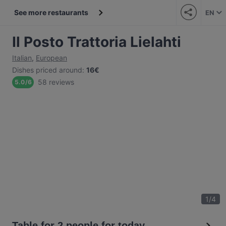
See more restaurants
EN
Il Posto Trattoria Lielahti
Italian
,
European
Dishes priced around
:
16€
58 reviews
5.0
/
6
1
/
4
Table for 2 people for today