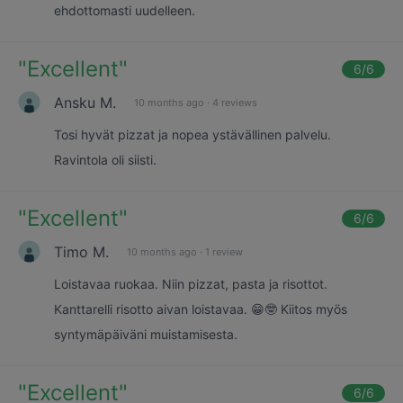
ehdottomasti uudelleen.
"
Excellent
"
6
/6
Ansku M.
10 months ago
·
4 reviews
Tosi hyvät pizzat ja nopea ystävällinen palvelu.
Ravintola oli siisti.
"
Excellent
"
6
/6
Timo M.
10 months ago
·
1 review
Loistavaa ruokaa. Niin pizzat, pasta ja risottot.
Kanttarelli risotto aivan loistavaa. 😁🤓 Kiitos myös
syntymäpäiväni muistamisesta.
"
Excellent
"
6
/6