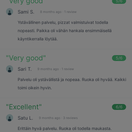
"
Very good
"
5
/6
Sami S.
8 months ago
·
1 review
Ystävällinen palvelu, pizzat valmistuivat todella
nopeasti. Paikka oli vähän hankala ensimmäisellä
käyntikerralla löytää.
"
Very good
"
5
/6
Sari T.
9 months ago
·
1 review
Palvelu oli ystävällistä ja nopeaa. Ruoka oli hyvää. Kaikki
toimi oikein hyvin.
"
Excellent
"
6
/6
Satu L.
9 months ago
·
3 reviews
Erittäin hyvä palvelu. Ruoka oli todella maukasta.