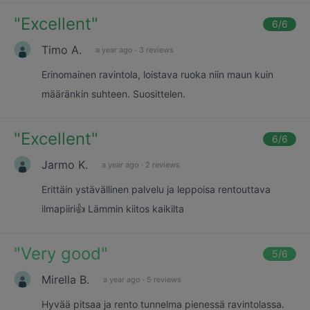
"
Excellent
"
6
/6
Timo A.
a year ago
·
3 reviews
Erinomainen ravintola, loistava ruoka niin maun kuin
määränkin suhteen. Suosittelen.
"
Excellent
"
6
/6
Jarmo K.
a year ago
·
2 reviews
Erittäin ystävällinen palvelu ja leppoisa rentouttava
ilmapiiri👍 Lämmin kiitos kaikilta
"
Very good
"
5
/6
Mirella B.
a year ago
·
5 reviews
Hyvää pitsaa ja rento tunnelma pienessä ravintolassa.