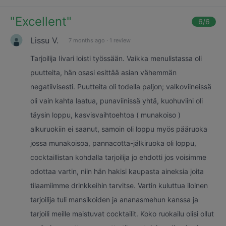
"
Excellent
"
6
/6
Lissu V.
7 months ago
·
1 review
Tarjoilija Iivari loisti työssään. Vaikka menulistassa oli
puutteita, hän osasi esittää asian vähemmän
negatiivisesti. Puutteita oli todella paljon; valkoviineissä
oli vain kahta laatua, punaviinissä yhtä, kuohuviini oli
täysin loppu, kasvisvaihtoehtoa ( munakoiso )
alkuruokiin ei saanut, samoin oli loppu myös pääruoka
jossa munakoisoa, pannacotta-jälkiruoka oli loppu,
cocktaillistan kohdalla tarjoilija jo ehdotti jos voisimme
odottaa vartin, niin hän hakisi kaupasta aineksia joita
tilaamiimme drinkkeihin tarvitse. Vartin kuluttua iloinen
tarjoilija tuli mansikoiden ja ananasmehun kanssa ja
tarjoili meille maistuvat cocktailit. Koko ruokailu olisi ollut