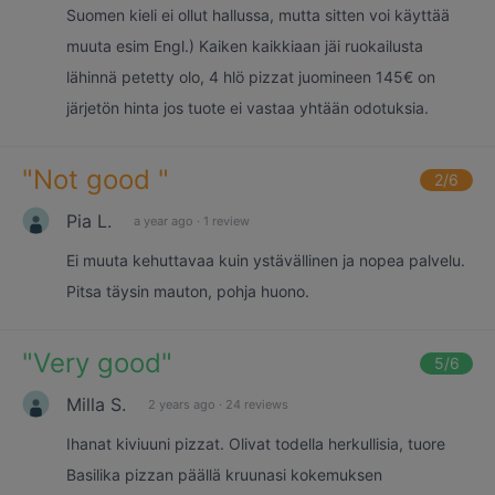
Suomen kieli ei ollut hallussa, mutta sitten voi käyttää
muuta esim Engl.) Kaiken kaikkiaan jäi ruokailusta
lähinnä petetty olo, 4 hlö pizzat juomineen 145€ on
järjetön hinta jos tuote ei vastaa yhtään odotuksia.
"
Not good
"
2
/6
Pia L.
a year ago
·
1 review
Ei muuta kehuttavaa kuin ystävällinen ja nopea palvelu.
Pitsa täysin mauton, pohja huono.
"
Very good
"
5
/6
Milla S.
2 years ago
·
24 reviews
Ihanat kiviuuni pizzat. Olivat todella herkullisia, tuore
Basilika pizzan päällä kruunasi kokemuksen