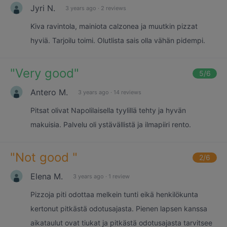
Jyri N.
3 years ago
·
2 reviews
Kiva ravintola, mainiota calzonea ja muutkin pizzat
hyviä. Tarjoilu toimi. Olutlista sais olla vähän pidempi.
"
Very good
"
5
/6
Antero M.
3 years ago
·
14 reviews
Pitsat olivat Napolilaisella tyylillä tehty ja hyvän
makuisia. Palvelu oli ystävällistä ja ilmapiiri rento.
"
Not good
"
2
/6
Elena M.
3 years ago
·
1 review
Pizzoja piti odottaa melkein tunti eikä henkilökunta
kertonut pitkästä odotusajasta. Pienen lapsen kanssa
aikataulut ovat tiukat ja pitkästä odotusajasta tarvitsee