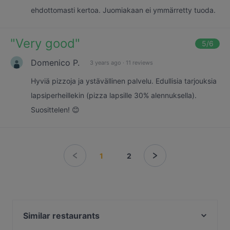
ehdottomasti kertoa. Juomiakaan ei ymmärretty tuoda.
"
Very good
"
5
/6
Domenico P.
3 years ago
·
11 reviews
Hyviä pizzoja ja ystävällinen palvelu. Edullisia tarjouksia
lapsiperheillekin (pizza lapsille 30% alennuksella).
Suosittelen! 😊
1
2
Similar restaurants