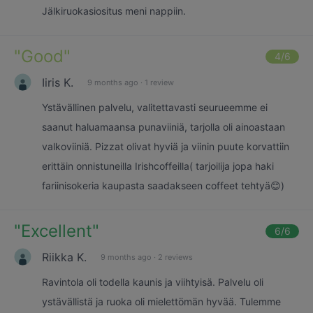
Jälkiruokasiositus meni nappiin.
"
Good
"
4
/6
Iiris K.
9 months ago
·
1 review
Ystävällinen palvelu, valitettavasti seurueemme ei
saanut haluamaansa punaviiniä, tarjolla oli ainoastaan
valkoviiniä. Pizzat olivat hyviä ja viinin puute korvattiin
erittäin onnistuneilla Irishcoffeilla( tarjoilija jopa haki
fariinisokeria kaupasta saadakseen coffeet tehtyä😊)
"
Excellent
"
6
/6
Riikka K.
9 months ago
·
2 reviews
Ravintola oli todella kaunis ja viihtyisä. Palvelu oli
ystävällistä ja ruoka oli mielettömän hyvää. Tulemme