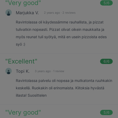
"
Very good
"
5
/6
Marjukka V.
2 years ago
·
2 reviews
Ravintolassa oli käydessämme rauhallista, ja pizzat
tulivatkin nopeasti. Pizzat olivat oikein maukkaita ja
myös reunat tuli syötyä, mitä en usein pizzoista edes
syö :)
"
Excellent
"
6
/6
Topi K.
3 years ago
·
1 review
Ravintolassa palvelu oli nopeaa ja mutkatonta ruuhkakin
keskellä. Ruokakin oli erinomaista. Kiitoksia hyvästä
illasta! Suosittelen
"
Very good
"
5
/6