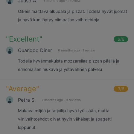
Juuso A.
5 months ago
·
1 review
Oikein maittava alkupala ja pizzat. Todella hyvät juomat
ja hyvä kun löytyy niin paljon vaihtoehtoja
"
Excellent
"
6
/6
Quandoo Diner
6 months ago
·
1 review
Todella hyvänmakuista mozzarellaa pizzan päällä ja
erinomaisen mukava ja ystävällinen palvelu
"
Average
"
3
/6
Petra S.
7 months ago
·
9 reviews
Mukava miljöö ja tarjoilija hyvä työssään, mutta
viinivaihtoehdot olivat hyvin vähäiset ja spagetti
loppunut.