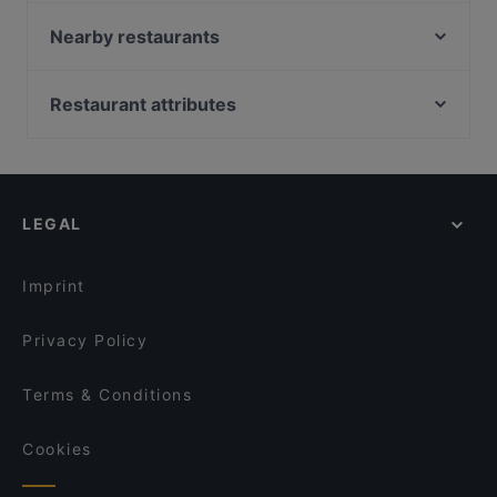
Josephine's Bistro
Mad Finn Brewery Co. Panimokierros
Nearby restaurants
Mad Finn Distillery Co. Pyynikin Trikoo
Ståhlberg Keskustori
Ravintola Viikinsaari
m/s Silver Sky
Restaurant attributes
Ravintola Rosendahl
Ravintola Muusa
Restaurants For Groups in Tampere
Ravintola Ohranjyvä
Bord - Tampere
Restaurants For Business Lunch in Tampere
Ukkometso
Lie Mi Tampere
Kid-friendly Restaurants in Tampere
OPPA Korean BBQ Tampere
Subham
LEGAL
Casual Restaurants in Tampere
Maranga
Ravintola Daisy
Cosy Restaurants in Tampere
Ravintola Tbilisi
Funky Woo
Imprint
Purebite Tampere Keskusta
SiipiWeikot Tampere Keskusta
Privacy Policy
Terms & Conditions
Cookies