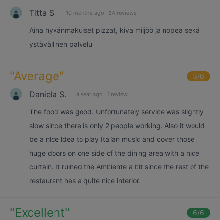
Titta S.
10 months ago
·
24 reviews
Aina hyvänmakuiset pizzat, kiva miljöö ja nopea sekä
ystävällinen palvelu
"
Average
"
3
/6
Daniela S.
a year ago
·
1 review
The food was good. Unfortunately service was slightly
slow since there is only 2 people working. Also it would
be a nice idea to play Italian music and cover those
huge doors on one side of the dining area with a nice
curtain. It ruined the Ambiente a bit since the rest of the
restaurant has a quite nice interior.
"
Excellent
"
6
/6