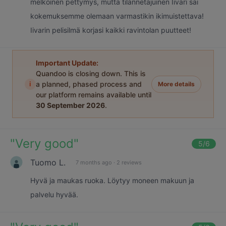
melkoinen pettymys, mutta tilannetajuinen Iivari sai
kokemuksemme olemaan varmastikin ikimuistettava!
Iivarin pelisilmä korjasi kaikki ravintolan puutteet!
Important Update:
Quandoo is closing down. This is
i
a planned, phased process and
More details
our platform remains available until
30 September 2026
.
"
Very good
"
5
/6
Tuomo L.
7 months ago
·
2 reviews
Hyvä ja maukas ruoka. Löytyy moneen makuun ja
palvelu hyvää.