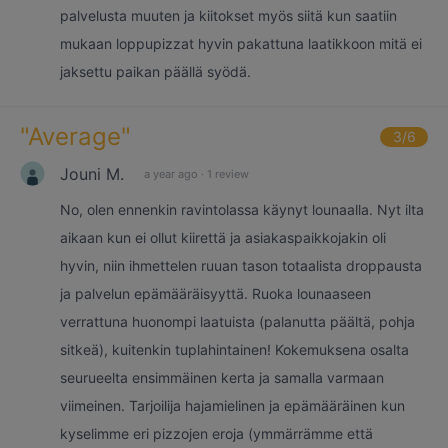
palvelusta muuten ja kiitokset myös siitä kun saatiin
mukaan loppupizzat hyvin pakattuna laatikkoon mitä ei
jaksettu paikan päällä syödä.
"
Average
"
3
/6
Jouni M.
a year ago
·
1 review
No, olen ennenkin ravintolassa käynyt lounaalla. Nyt ilta
aikaan kun ei ollut kiirettä ja asiakaspaikkojakin oli
hyvin, niin ihmettelen ruuan tason totaalista droppausta
ja palvelun epämääräisyyttä. Ruoka lounaaseen
verrattuna huonompi laatuista (palanutta päältä, pohja
sitkeä), kuitenkin tuplahintainen! Kokemuksena osalta
seurueelta ensimmäinen kerta ja samalla varmaan
viimeinen. Tarjoilija hajamielinen ja epämääräinen kun
kyselimme eri pizzojen eroja (ymmärrämme että