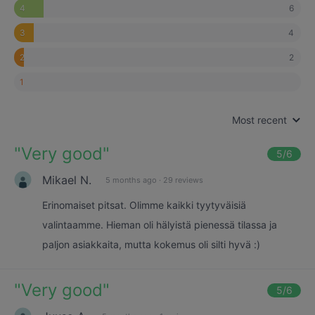
6
4
4
3
2
2
1
Most recent
"
Very good
"
5
/6
Mikael N.
5 months ago
·
29 reviews
Erinomaiset pitsat. Olimme kaikki tyytyväisiä
valintaamme. Hieman oli hälyistä pienessä tilassa ja
paljon asiakkaita, mutta kokemus oli silti hyvä :)
"
Very good
"
5
/6