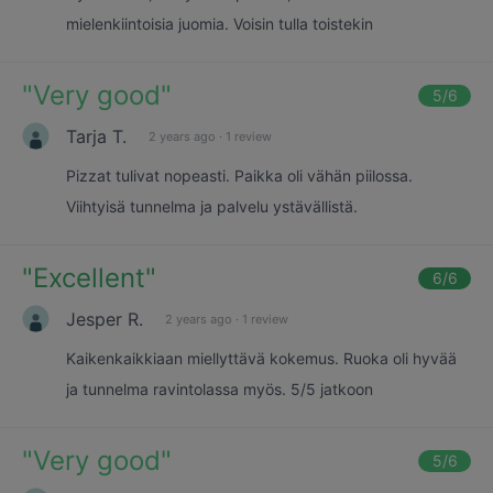
mielenkiintoisia juomia. Voisin tulla toistekin
"
Very good
"
5
/6
Tarja T.
2 years ago
·
1 review
Pizzat tulivat nopeasti. Paikka oli vähän piilossa.
Viihtyisä tunnelma ja palvelu ystävällistä.
"
Excellent
"
6
/6
Jesper R.
2 years ago
·
1 review
Kaikenkaikkiaan miellyttävä kokemus. Ruoka oli hyvää
ja tunnelma ravintolassa myös. 5/5 jatkoon
"
Very good
"
5
/6