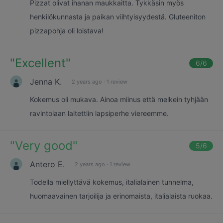
Pizzat olivat ihanan maukkaitta. Tykkäsin myös
henkilökunnasta ja paikan viihtyisyydestä. Gluteeniton
pizzapohja oli loistava!
"
Excellent
"
6
/6
Jenna K.
2 years ago
·
1 review
Kokemus oli mukava. Ainoa miinus että melkein tyhjään
ravintolaan laitettiin lapsiperhe viereemme.
"
Very good
"
5
/6
Antero E.
2 years ago
·
1 review
Todella miellyttävä kokemus, italialainen tunnelma,
huomaavainen tarjoilija ja erinomaista, italialaista ruokaa.