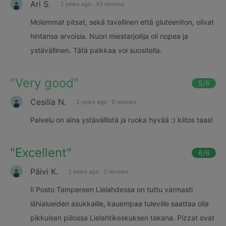
Ari S.
2 years ago
·
43 reviews
Molemmat pitsat, sekä tavallinen että gluteeniton, olivat
hintansa arvoisia. Nuori miestarjoilija oli nopea ja
ystävällinen. Tätä paikkaa voi suositella.
"
Very good
"
5
/6
Cesilia N.
2 years ago
·
9 reviews
Palvelu on aina ystävällistä ja ruoka hyvää :) kiitos taas!
"
Excellent
"
6
/6
Päivi K.
2 years ago
·
3 reviews
Il Posto Tampereen Lielahdessa on tuttu varmasti
lähialueiden asukkaille, kauempaa tuleville saattaa olla
pikkuisen piilossa Lielahtikeskuksen takana. Pizzat ovat