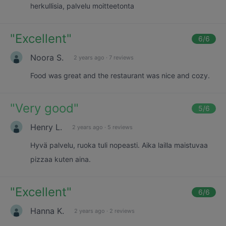
herkullisia, palvelu moitteetonta
"
Excellent
"
6
/6
Noora S.
2 years ago
·
7 reviews
Food was great and the restaurant was nice and cozy.
"
Very good
"
5
/6
Henry L.
2 years ago
·
5 reviews
Hyvä palvelu, ruoka tuli nopeasti. Aika lailla maistuvaa
pizzaa kuten aina.
"
Excellent
"
6
/6
Hanna K.
2 years ago
·
2 reviews