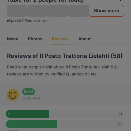
Show more
Special Offers available
Menu
Photos
Reviews
About
Reviews of Il Posto Trattoria Lielahti (58)
Read what people think about Il Posto Trattoria Lielahti! All
reviews are written by verified Quandoo diners.
5.0
/
6
58 reviews
21
6
25
5