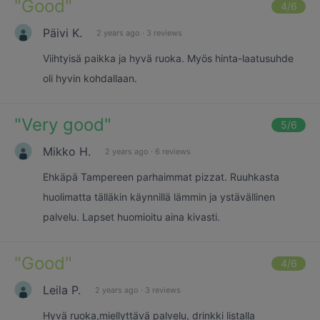
"
Good
"
4
/6
Päivi K.
2 years ago
·
3 reviews
Viihtyisä paikka ja hyvä ruoka. Myös hinta-laatusuhde
oli hyvin kohdallaan.
"
Very good
"
5
/6
Mikko H.
2 years ago
·
6 reviews
Ehkäpä Tampereen parhaimmat pizzat. Ruuhkasta
huolimatta tälläkin käynnillä lämmin ja ystävällinen
palvelu. Lapset huomioitu aina kivasti.
"
Good
"
4
/6
Leila P.
2 years ago
·
3 reviews
Hyvä ruoka,miellyttävä palvelu, drinkki listalla