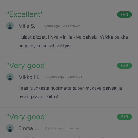
"
Excellent
"
6
/6
Milla S.
2 years ago
·
24 reviews
Huiput pizzat. Hyvä viini ja kiva palvelu. Vaikka paikka
on pieni, on se silti viihtyisä.
"
Very good
"
5
/6
Mikko H.
2 years ago
·
6 reviews
Taas ruuhkasta huolimatta super-mukava palvelu ja
hyvät pizzat. Kiitos!
"
Very good
"
5
/6
Emma L.
2 years ago
·
1 review