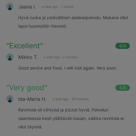
Jaana I.
a year ago
·
1 review
Hyvä ruoka ja ystävällinen asiakaspalvelu. Mukana ollut
lapsi huomioitiin hienosti.
"
Excellent
"
6
/6
Mikko T.
a year ago
·
2 reviews
Good sevice and food. I will visit again. Very soon.
"
Very good
"
5
/6
Ida-Maria H.
a year ago
·
26 reviews
Ravintola oli viihtyisä ja pizzat hyviä. Palvelun
saamisessa kesti yllättävän kauan, vaikka ravintola ei
ollut täynnä.