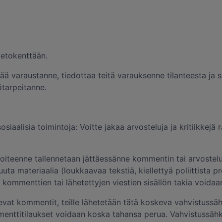
tietokenttään.
ää varaustanne, tiedottaa teitä varauksenne tilanteesta ja
tarpeitanne.
osiaalisia toimintoja: Voitte jakaa arvosteluja ja kritiikkejä
soiteenne tallennetaan jättäessänne kommentin tai arvoste
muuta materiaalia (loukkaavaa tekstiä, kiellettyä poliittista
 kommenttien tai lähetettyjen viestien sisällön takia voidaa
ulevat kommentit, teille lähetetään tätä koskeva vahvistussäh
mmenttitilaukset voidaan koska tahansa perua. Vahvistussäh