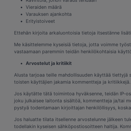
Ravintola, johon varaus tehdään
Vieraiden määrä
Varauksen ajankohta
Erityistoiveet
Ettehän kirjoita arkaluontoisia tietoja itsestänne lisä
Me käsittelemme kyseisiä tietoja, jotta voimme työst
vastaamaan paremmin teidän henkilökohtaisia käyttö
Arvostelut ja kritiikit
Alusta tarjoaa teille mahdollisuuden käyttää tiettyjä s
toisten käyttäjien jakamia kommentteja ja kritiikkejä.
Jos käytätte tätä toimintoa hyväksenne, teidän IP-o
joku julkaisee laitonta sisältöä, kommentteja ja/tai 
pystyä todentamaan kirjoittajan henkilöllisyys, koska
Jos haluatte tilata itsellenne arvostelunne jälkeen t
todellakin kyseisen sähköpostiosoitteen haltija. Ko