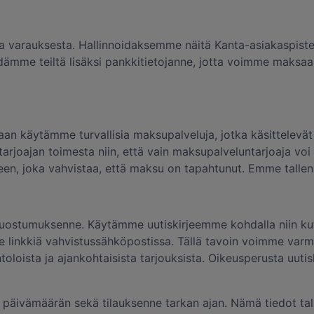
ta varauksesta. Hallinnoidaksemme näitä Kanta-asiakaspiste
ydämme teiltä lisäksi pankkitietojanne, jotta voimme maksaa 
vaan käytämme turvallisia maksupalveluja, jotka käsittelev
rjoajan toimesta niin, että vain maksupalveluntarjoaja voi
tteen, joka vahvistaa, että maksu on tapahtunut. Emme tall
 suostumuksenne. Käytämme uutiskirjeemme kohdalla niin kut
tte linkkiä vahvistussähköpostissa. Tällä tavoin voimme varm
intoloista ja ajankohtaisista tarjouksista. Oikeusperusta uu
e, päivämäärän sekä tilauksenne tarkan ajan. Nämä tiedot ta