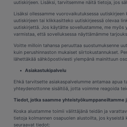
uutiskirjeen. Lisäksi, tarvitsemme näitä tietoja, jos s
Lisäksi ollessamme vuorovaikutuksessa uutiskirjeen k
uutiskirjeen tai klikkasitteko uutiskirjeessä olevaa 
uutiskirjettä. Jos käytätte sovellustamme, me myös
varmistaa, että sovelluksessa näyttämämme tarjoukset 
Voitte milloin tahansa peruuttaa suostumuksenne uutisk
kuin perushinnaston mukaiset siirtokustannukset. Per
lähettäkää sähköpostiviesti ylempänä mainittuun oso
Asiakastukipalvelu
Ehkä tarvitsette asiakaspalvelumme antamaa apua tai
yhteydenottonne sisältöä, jotta voimme reagoida te
Tiedot, jotka saamme yhteistyökumppaneiltamme j
Koska alustamme toimii välittäjänä teidän ja varatt
tietoja kolmannen osapuolen alustoilta, jos kyseis
seuraavat tiedot: