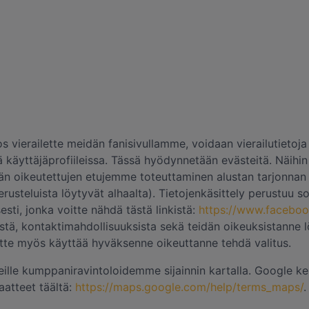
Jos vierailette meidän fanisivullamme, voidaan vierailutietoj
 käyttäjäprofiileissa. Tässä hyödynnetään evästeitä. Näihin
dän oikeutettujen etujemme toteuttaminen alustan tarjonnan 
perusteluista löytyvät alhaalta). Tietojenkäsittely perustuu 
sti, jonka voitte nähdä tästä linkistä:
https://www.faceboo
lystä, kontaktimahdollisuuksista sekä teidän oikeuksistanne 
oitte myös käyttää hyväksenne oikeuttanne tehdä valitus.
le kumppaniravintoloidemme sijainnin kartalla. Google ker
aatteet täältä:
https://maps.google.com/help/terms_maps/
.