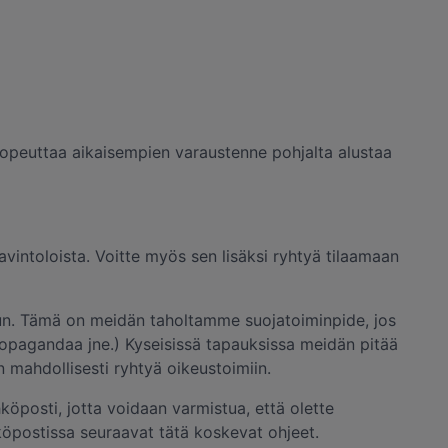
 sopeuttaa aikaisempien varaustenne pohjalta alustaa
 ravintoloista. Voitte myös sen lisäksi ryhtyä tilaamaan
lun. Tämä on meidän taholtamme suojatoiminpide, jos
 propagandaa jne.) Kyseisissä tapauksissa meidän pitää
n mahdollisesti ryhtyä oikeustoimiin.
köposti, jotta voidaan varmistua, että olette
köpostissa seuraavat tätä koskevat ohjeet.