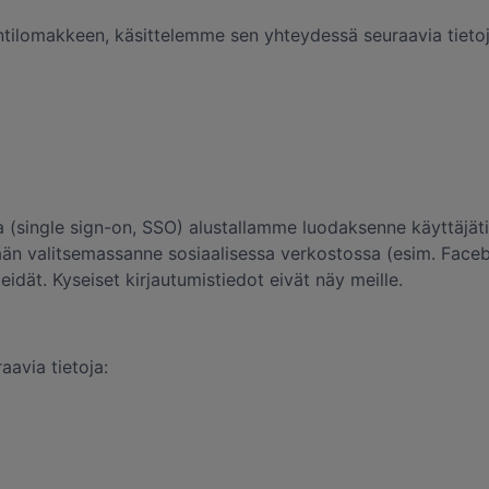
öintilomakkeen, käsittelemme sen yhteydessä seuraavia tietoj
 (single sign-on, SSO) alustallamme luodaksenne käyttäjätili
än valitsemassanne sosiaalisessa verkostossa (esim. Faceb
idät. Kyseiset kirjautumistiedot eivät näy meille.
aavia tietoja: