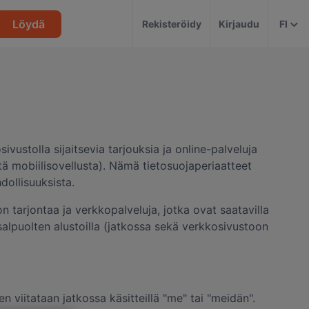
Löydä
Rekisteröidy
Kirjaudu
FI
sivustolla sijaitsevia tarjouksia ja online-palveluja
tä mobiilisovellusta). Nämä tietosuojaperiaatteet
dollisuuksista.
n tarjontaa ja verkkopalveluja, jotka ovat saatavilla
osalpuolten alustoilla (jatkossa sekä verkkosivustoon
 viitataan jatkossa käsitteillä "me" tai "meidän".