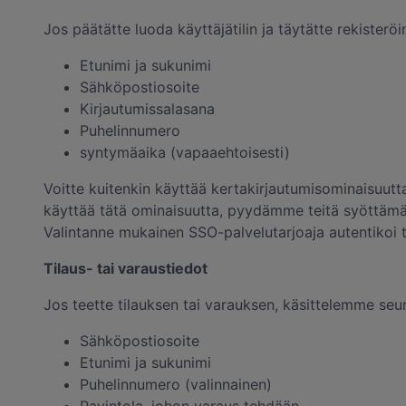
Jos päätätte luoda käyttäjätilin ja täytätte rekister
Etunimi ja sukunimi
Sähköpostiosoite
Kirjautumissalasana
Puhelinnumero
syntymäaika (vapaaehtoisesti)
Voitte kuitenkin käyttää kertakirjautumisominaisuutta
käyttää tätä ominaisuutta, pyydämme teitä syöttämä
Valintanne mukainen SSO-palvelutarjoaja autentikoi te
Tilaus- tai varaustiedot
Jos teette tilauksen tai varauksen, käsittelemme seur
Sähköpostiosoite
Etunimi ja sukunimi
Puhelinnumero (valinnainen)