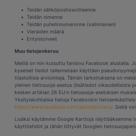
Teidän sähköpostiosoitteenne
Teidän nimenne
Teidän puhelinnumeronne (valinnainen)
Vieraiden määrä
Erityistoiveet
Muu tietojenkeruu
Meillä on niin kutsuttu fanisivu Facebook alustalla. 
kyseiset tiedot tallennetaan käyttäen pseudonyymejä
tilastollisia arviointeja. Tämän tarkoituksena on mei
yleinen tietosuoja-asetus (lisätiedot oikeudellisista 
kesken artiklan 26 EU:n tietosuoja-asetuksen mukaise
Yksityiskohtaisia tietoja Facebookin tietojenkäsitte
https://www.facebook.com/about/privacy/
. Siellä v
Lisäksi käytämme Google Karttoja näyttääksemme teil
käyttöehdot ja tähän liittyvät Googlen tietosuojaperi