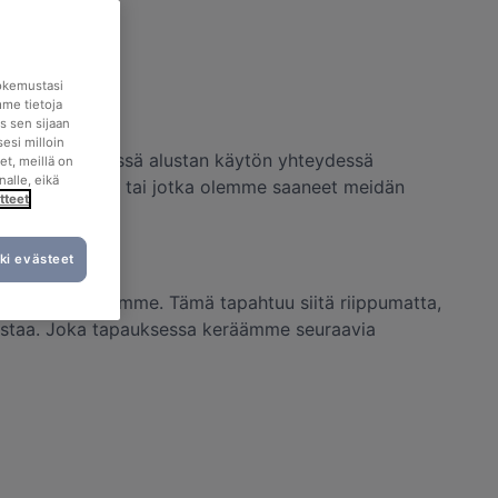
okemustasi
mme tietoja
s sen sijaan
esi milloin
aalta ovat kyseessä alustan käytön yhteydessä
et, meillä on
nalle, eikä
idän käyttöömme tai jotka olemme saaneet meidän
tteet
ki evästeet
rkkopalvelimellemme. Tämä tapahtuu siitä riippumatta,
alustaa. Joka tapauksessa keräämme seuraavia