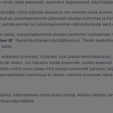
 ja versio sekä asetukset, asennetut laajennukset, käyttöjärj
 käyttäjät voitte käyttää alustaa ja me voimme taata alust
skykyä, parantaaksemme jatkuvasti alustan toimintaa ja kor
, estääksemme tai tunnistaaksemme väärinkäytöksiä sekä er
ss-data), sopeuttaaksemme alustan paremmin vastaamaan tei
ser ID
" (henkilökohtainen käyttäjätunnus). Tämän henkilö
teihin.
evästeitä (cookies). Evästeet ovat pieniä tekstitiedostoja,
n liittyvät tiedot. Jos haluatte tietää enemmän, kuinka eväste
ieltä voitte myös lukea mitä tietoja kolmannet palvelun ta
japeriaatteiden luettavuus ei kärsisi, olemme koonneet nämä ti
lijoilta, käsittelemme myös muita tietoja. Näiden tietojen ta
ilman käyttäjätiliä.