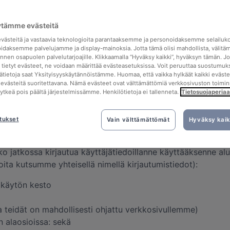
avassa osoitteessa:
ytämme evästeitä
ästeitä ja vastaavia teknologioita parantaaksemme ja personoidaksemme selailuk
idaksemme palvelujamme ja display-mainoksia. Jotta tämä olisi mahdollista, välitä
stä nämä tiedot ovat peräisin
nen osapuolen palvelutarjoajille. Klikkaamalla “Hyväksy kaikki”, hyväksyn tämän. Jo
a tietyt evästeet, ne voidaan määrittää evästeasetuksissa. Voit peruuttaa suostumuks
ttelemme eri lähteistä peräisin olevia henkilötietoja. Tois
sätietoja saat Yksityisyyskäytännöistämme. Huomaa, että vaikka hylkäät kaikki eväste
tä evästeitä suoritettavana. Nämä evästeet ovat välttämättömiä verkkosivuston toimin
a myös tiedot, jotka te olette antaneet vapaaehtoisesti me
kytkeä pois päältä järjestelmissämme. Henkilötietoja ei tallenneta.
Tietosuojaperiaa
tiedot
tukset
Vain välttämättömät
Hyväksy kaik
ovellutuksen, lähetätte viestintäteknisiä tietoja meidän ve
eko jatkossa kirjautua käyttäjätiedoillanne käyttääksenne 
joita kutsumme yhteisellä nimellä kirjautumistiedot):
n käytön kesto
a teidät on mahdollisesti ohjattu verkkosivullemme)
en alaosioissa: sekä