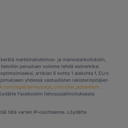
a kerätä markkinatutkimus- ja mainostarkoituksiin,
 tietoihin perustuen voimme tehdä esimerkiksi
optimoimiseksi, artiklan 6 kohta 1 alakohta f, EU:n
sopimukseen yhdessä vastuullisten rekisterinpitäjien
k.com/legal/terms/page_controller_addendum
.
löydätte Facebookin tietosuojailmoituksesta:
ää tätä varten IP-osoitteenne. Löydätte