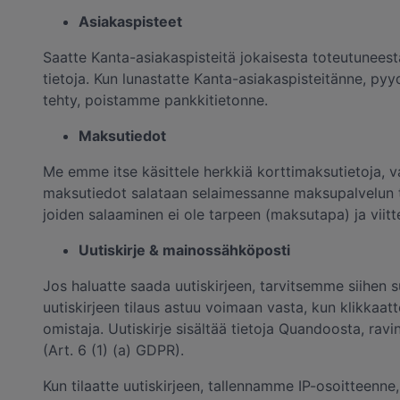
Asiakaspisteet
Saatte Kanta-asiakaspisteitä jokaisesta toteutunees
tietoja. Kun lunastatte Kanta-asiakaspisteitänne, py
tehty, poistamme pankkitietonne.
Maksutiedot
Me emme itse käsittele herkkiä korttimaksutietoja, 
maksutiedot salataan selaimessanne maksupalvelun ta
joiden salaaminen ei ole tarpeen (maksutapa) ja vii
Uutiskirje & mainossähköposti
Jos haluatte saada uutiskirjeen, tarvitsemme siihen
uutiskirjeen tilaus astuu voimaan vasta, kun klikkaa
omistaja. Uutiskirje sisältää tietoja Quandoosta, rav
(Art. 6 (1) (a) GDPR).
Kun tilaatte uutiskirjeen, tallennamme IP-osoitteenn