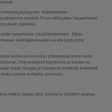
estelmä)
an toimintakykyisyyden. Käsittelemme
jataksemme virheitä, IT-turvallisuuden takaamiseksi
ityisesti petoksia.
dän tarpeitanne (yksilöllistäminen). Tähän
kohtaisen käyttäjätunnuksen avulla pystymme
 jotka verkkosivuvierailun yhteydessä lataantuvat
et toimivat, mitä evästeitä käytämme ja kuinka ne
rjoajat kuten Google ja Facebook keräävät evästeillä
edot omalle erilliselle sivustolle.
rkka määrä riippuu siitä, kuinka te käytätte alustaa.