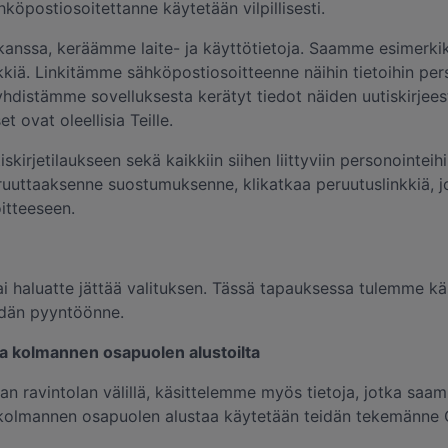
ähköpostiosoitettanne käytetään vilpillisesti.
anssa, keräämme laite- ja käyttötietoja. Saamme esimerkiks
linkkiä. Linkitämme sähköpostiosoitteenne näihin tietoihin 
 yhdistämme sovelluksesta kerätyt tiedot näiden uutiskirj
ovat oleellisia Teille.
irjetilaukseen sekä kaikkiin siihen liittyviin personointeihi
uuttaaksenne suostumuksenne, klikatkaa peruutuslinkkiä, jok
itteeseen.
 haluatte jättää valituksen. Tässä tapauksessa tulemme käs
idän pyyntöönne.
a kolmannen osapuolen alustoilta
avan ravintolan välillä, käsittelemme myös tietoja, jotka 
tä kolmannen osapuolen alustaa käytetään teidän tekemänn