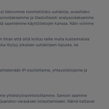
i tietoomme toimitettiinko uutiskirje, avasitteko
personoidaksemme ja tilastollisesti analysoidaksemme
eestä saamiemme käyttötietojen kanssa. Näin voimme
n ilman että siitä koituu teille muita kustannuksia
a löytyy jokaisen uutiskirjeen lopusta, tai
ittelemään IP-osoitettanne, yhteystietojanne ja
saamme yhteistyöravintoloiltamme. Samoin saamme
e Quandoo-varauksen toteuttamiseen. Nämä kattavat