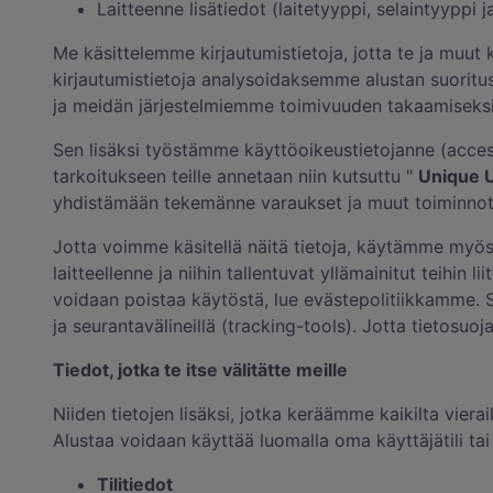
Laitteenne lisätiedot (laitetyyppi, selaintyyppi
Me käsittelemme kirjautumistietoja, jotta te ja muut
kirjautumistietoja analysoidaksemme alustan suoritu
ja meidän järjestelmiemme toimivuuden takaamiseksi
Sen lisäksi työstämme käyttöoikeustietojanne (acce
tarkoitukseen teille annetaan niin kutsuttu "
Unique U
yhdistämään tekemänne varaukset ja muut toiminnot 
Jotta voimme käsitellä näitä tietoja, käytämme myös 
laitteellenne ja niihin tallentuvat yllämainitut teihi
voidaan poistaa käytöstä, lue evästepolitiikkamme. S
ja seurantavälineillä (tracking-tools). Jotta tietosuo
Tiedot, jotka te itse välitätte meille
Niiden tietojen lisäksi, jotka keräämme kaikilta vierai
Alustaa voidaan käyttää luomalla oma käyttäjätili tai 
Tilitiedot