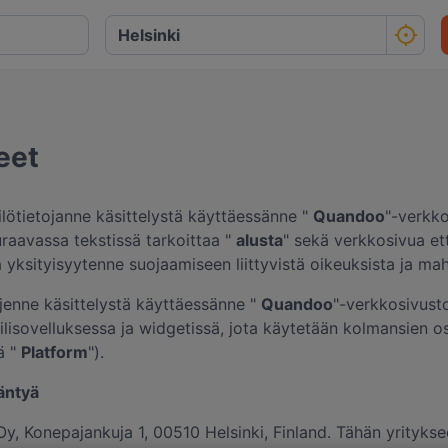
eet
ilötietojanne käsittelystä käyttäessänne "
Quandoo
"-verkko
uraavassa tekstissä tarkoittaa "
alusta
" sekä verkkosivua et
a yksityisyytenne suojaamiseen liittyvistä oikeuksista ja mah
ojenne käsittelystä käyttäessänne "
Quandoo
"-verkkosivusto
biilisovelluksessa ja widgetissä, jota käytetään kolmansien 
ä "
Platform
").
ääntyä
, Konepajankuja 1, 00510 Helsinki, Finland. Tähän yritykseen