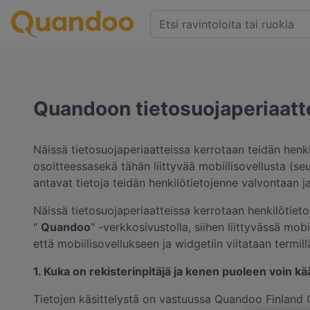
Quandoon tietosuojaperiaatt
Näissä tietosuojaperiaatteissa kerrotaan teidän henk
osoitteessasekä tähän liittyvää mobiilisovellusta (se
antavat tietoja teidän henkilötietojenne valvontaan j
Näissä tietosuojaperiaatteissa kerrotaan henkilötiet
"
Quandoo
" -verkkosivustolla, siihen liittyvässä mo
että mobiilisovellukseen ja widgetiin viitataan termill
1. Kuka on rekisterinpitäjä ja kenen puoleen voin k
Tietojen käsittelystä on vastuussa Quandoo Finland Oy