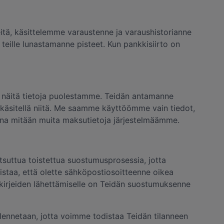
itä, käsittelemme varaustenne ja varaushistorianne
teille lunastamanne pisteet. Kun pankkisiirto on
ät näitä tietoja puolestamme. Teidän antamanne
 käsitellä niitä. Me saamme käyttöömme vain tiedot,
enna mitään muita maksutietoja järjestelmäämme.
suttua toistettua suostumusprosessia, jotta
istaa, että olette sähköpostiosoitteenne oikea
tiskirjeiden lähettämiselle on Teidän suostumuksenne
llennetaan, jotta voimme todistaa Teidän tilanneen