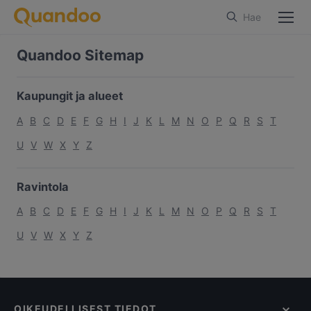
Hae
Quandoo Sitemap
Kaupungit ja alueet
A
B
C
D
E
F
G
H
I
J
K
L
M
N
O
P
Q
R
S
T
U
V
W
X
Y
Z
Ravintola
A
B
C
D
E
F
G
H
I
J
K
L
M
N
O
P
Q
R
S
T
U
V
W
X
Y
Z
OIKEUDELLISEST TIEDOT