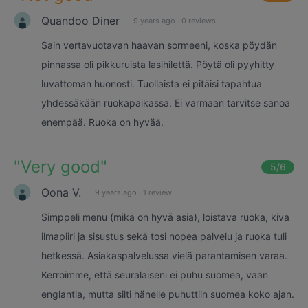
Quandoo Diner
9 years ago
·
0 reviews
Sain vertavuotavan haavan sormeeni, koska pöydän
pinnassa oli pikkuruista lasihilettä. Pöytä oli pyyhitty
luvattoman huonosti. Tuollaista ei pitäisi tapahtua
yhdessäkään ruokapaikassa. Ei varmaan tarvitse sanoa
enempää. Ruoka on hyvää.
"
Very good
"
5
/6
Oona V.
9 years ago
·
1 review
Simppeli menu (mikä on hyvä asia), loistava ruoka, kiva
ilmapiiri ja sisustus sekä tosi nopea palvelu ja ruoka tuli
hetkessä. Asiakaspalvelussa vielä parantamisen varaa.
Kerroimme, että seuralaiseni ei puhu suomea, vaan
englantia, mutta silti hänelle puhuttiin suomea koko ajan.