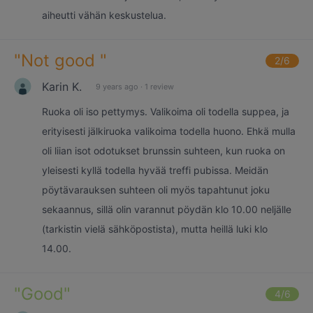
aiheutti vähän keskustelua.
"
Not good
"
2
/6
Karin K.
9 years ago
·
1 review
Ruoka oli iso pettymys. Valikoima oli todella suppea, ja
erityisesti jälkiruoka valikoima todella huono. Ehkä mulla
oli liian isot odotukset brunssin suhteen, kun ruoka on
yleisesti kyllä todella hyvää treffi pubissa. Meidän
pöytävarauksen suhteen oli myös tapahtunut joku
sekaannus, sillä olin varannut pöydän klo 10.00 neljälle
(tarkistin vielä sähköpostista), mutta heillä luki klo
14.00.
"
Good
"
4
/6