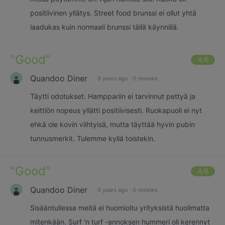
positiivinen yllätys. Street food brunssi ei ollut yhtä
laadukas kuin normaali brunssi tällä käynnillä.
"
Good
"
4
/6
Quandoo Diner
9 years ago
·
0 reviews
Täytti odotukset. Hamppariin ei tarvinnut pettyä ja
keittiön nopeus yllätti positiivisesti. Ruokapuoli ei nyt
ehkä ole kovin viihtyisä, mutta täyttää hyvin pubin
tunnusmerkit. Tulemme kyllä toistekin.
"
Good
"
4
/6
Quandoo Diner
9 years ago
·
0 reviews
Sisääntullessa meitä ei huomioitu yrityksistä huolimatta
mitenkään. Surf 'n turf -annoksen hummeri oli kerennyt