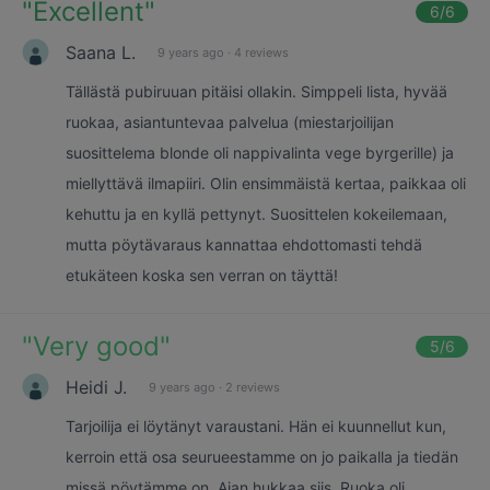
"
Excellent
"
6
/6
Saana L.
9 years ago
·
4 reviews
Tällästä pubiruuan pitäisi ollakin. Simppeli lista, hyvää
ruokaa, asiantuntevaa palvelua (miestarjoilijan
suosittelema blonde oli nappivalinta vege byrgerille) ja
miellyttävä ilmapiiri. Olin ensimmäistä kertaa, paikkaa oli
kehuttu ja en kyllä pettynyt. Suosittelen kokeilemaan,
mutta pöytävaraus kannattaa ehdottomasti tehdä
etukäteen koska sen verran on täyttä!
"
Very good
"
5
/6
Heidi J.
9 years ago
·
2 reviews
Tarjoilija ei löytänyt varaustani. Hän ei kuunnellut kun,
kerroin että osa seurueestamme on jo paikalla ja tiedän
missä pöytämme on. Ajan hukkaa siis. Ruoka oli