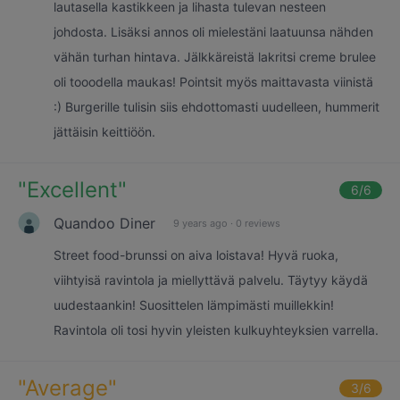
lautasella kastikkeen ja lihasta tulevan nesteen
johdosta. Lisäksi annos oli mielestäni laatuunsa nähden
vähän turhan hintava. Jälkkäreistä lakritsi creme brulee
oli tooodella maukas! Pointsit myös maittavasta viinistä
:) Burgerille tulisin siis ehdottomasti uudelleen, hummerit
jättäisin keittiöön.
"
Excellent
"
6
/6
Quandoo Diner
9 years ago
·
0 reviews
Street food-brunssi on aiva loistava! Hyvä ruoka,
viihtyisä ravintola ja miellyttävä palvelu. Täytyy käydä
uudestaankin! Suosittelen lämpimästi muillekkin!
Ravintola oli tosi hyvin yleisten kulkuyhteyksien varrella.
"
Average
"
3
/6