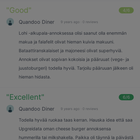
"
Good
"
4
/6
Quandoo Diner
9 years ago
·
0 reviews
Lohi -alkupala-annoksessa olisi saanut olla enemmän
makua ja falafelit olivat hieman kuivia makuuni.
Bataattiranskalaiset ja majoneesi olivat superhyviä.
Annokset olivat sopivan kokoisia ja pääruuat (vege- ja
juustoburgeri) todella hyviä. Tarjoilu pääruuan jälkeen oli
hieman hidasta.
"
Excellent
"
6
/6
Quandoo Diner
9 years ago
·
0 reviews
Todella hyvää ruokaa taas kerran. Hauska idea että saa
Upgreidata oman cheese burger annoksensa
hummerilla tai milkshakella. Paikka oli täynnä la päivästä