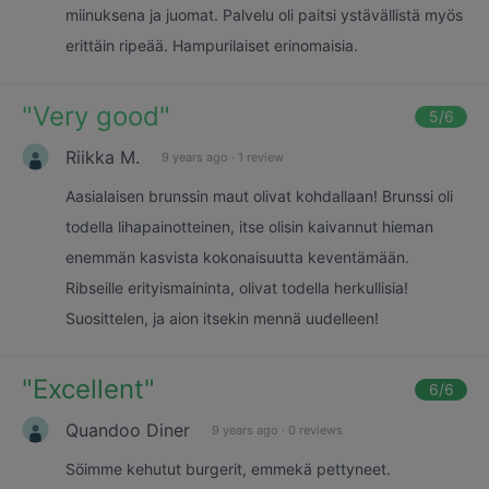
miinuksena ja juomat. Palvelu oli paitsi ystävällistä myös
erittäin ripeää. Hampurilaiset erinomaisia.
"
Very good
"
5
/6
Riikka M.
9 years ago
·
1 review
Aasialaisen brunssin maut olivat kohdallaan! Brunssi oli
todella lihapainotteinen, itse olisin kaivannut hieman
enemmän kasvista kokonaisuutta keventämään.
Ribseille erityismaininta, olivat todella herkullisia!
Suosittelen, ja aion itsekin mennä uudelleen!
"
Excellent
"
6
/6
Quandoo Diner
9 years ago
·
0 reviews
Söimme kehutut burgerit, emmekä pettyneet.