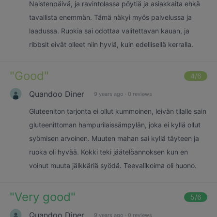
Naistenpäivä, ja ravintolassa pöytiä ja asiakkaita ehkä
tavallista enemmän. Tämä näkyi myös palvelussa ja
laadussa. Ruokia sai odottaa valitettavan kauan, ja
ribbsit eivät olleet niin hyviä, kuin edellisellä kerralla.
"
Good
"
4
/6
Quandoo Diner
9 years ago
·
0 reviews
Gluteeniton tarjonta ei ollut kummoinen, leivän tilalle sain
gluteenittoman hampurilaissämpylän, joka ei kyllä ollut
syömisen arvoinen. Muuten mahan sai kyllä täyteen ja
ruoka oli hyvää. Kokki teki jäätelöannoksen kun en
voinut muuta jälkkäriä syödä. Teevalikoima oli huono.
"
Very good
"
5
/6
Quandoo Diner
9 years ago
·
0 reviews