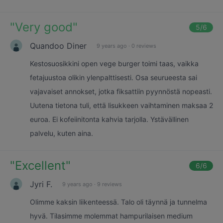
"
Very good
"
5
/6
Quandoo Diner
9 years ago
·
0 reviews
Kestosuosikkini open vege burger toimi taas, vaikka
fetajuustoa olikin ylenpalttisesti. Osa seurueesta sai
vajavaiset annokset, jotka fiksattiin pyynnöstä nopeasti.
Uutena tietona tuli, että lisukkeen vaihtaminen maksaa 2
euroa. Ei kofeiinitonta kahvia tarjolla. Ystävällinen
palvelu, kuten aina.
"
Excellent
"
6
/6
Jyri F.
9 years ago
·
9 reviews
Olimme kaksin liikenteessä. Talo oli täynnä ja tunnelma
hyvä. Tilasimme molemmat hampurilaisen medium