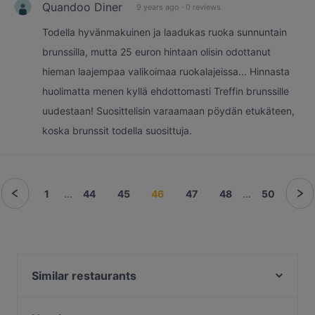
Quandoo Diner
9 years ago
·
0 reviews
Todella hyvänmakuinen ja laadukas ruoka sunnuntain
brunssilla, mutta 25 euron hintaan olisin odottanut
hieman laajempaa valikoimaa ruokalajeissa... Hinnasta
huolimatta menen kyllä ehdottomasti Treffin brunssille
uudestaan! Suosittelisin varaamaan pöydän etukäteen,
koska brunssit todella suosittuja.
1
...
44
45
46
47
48
...
50
Similar restaurants
Seurahuone Pub Herttoniemi