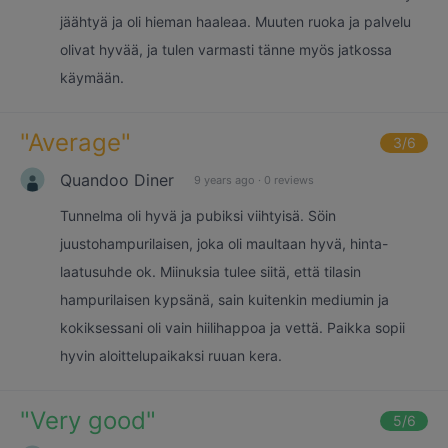
jäähtyä ja oli hieman haaleaa. Muuten ruoka ja palvelu
olivat hyvää, ja tulen varmasti tänne myös jatkossa
käymään.
"
Average
"
3
/6
Quandoo Diner
9 years ago
·
0 reviews
Tunnelma oli hyvä ja pubiksi viihtyisä. Söin
juustohampurilaisen, joka oli maultaan hyvä, hinta-
laatusuhde ok. Miinuksia tulee siitä, että tilasin
hampurilaisen kypsänä, sain kuitenkin mediumin ja
kokiksessani oli vain hiilihappoa ja vettä. Paikka sopii
hyvin aloittelupaikaksi ruuan kera.
"
Very good
"
5
/6