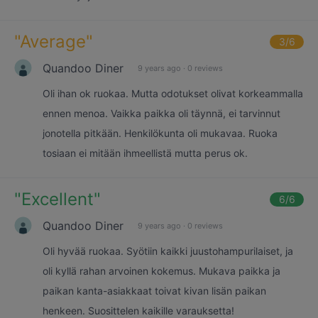
"
Average
"
3
/6
Quandoo Diner
9 years ago
·
0 reviews
Oli ihan ok ruokaa. Mutta odotukset olivat korkeammalla
ennen menoa. Vaikka paikka oli täynnä, ei tarvinnut
jonotella pitkään. Henkilökunta oli mukavaa. Ruoka
tosiaan ei mitään ihmeellistä mutta perus ok.
"
Excellent
"
6
/6
Quandoo Diner
9 years ago
·
0 reviews
Oli hyvää ruokaa. Syötiin kaikki juustohampurilaiset, ja
oli kyllä rahan arvoinen kokemus. Mukava paikka ja
paikan kanta-asiakkaat toivat kivan lisän paikan
henkeen. Suosittelen kaikille varauksetta!