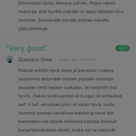
Erinomaista olutta. Mukava palvelu. Paljon väkeä,
mukavaa, että hyvälle paikalle on saatu tällainen kiva
ravintola. Seuraavalla kerralla pitänee kokeilla
yllätyslankkuja.
"
Very good
"
5
/6
Quandoo Diner
9 years ago
·
0 reviews
Pääosin erittäin hyvä ruoka ja palvelukin (vaikka
jouduimme siirtymään toiseen pöytään isomman
seurueen tieltä kesken ruokailun, se hoidettiin tosi
hyvin). Paikan kunkkuannos eli burgeri oli erimaukas,
surf 'n turf -annoksen pihvi oli varsin hyvä, mutta
hummeri suoraan sanottuna mauton ja ranut olisi
kannattanu olla tarjolla erillisessä kupissa (niinkuin
burgeriannoksessa olivat), koska nyt se vettyivät