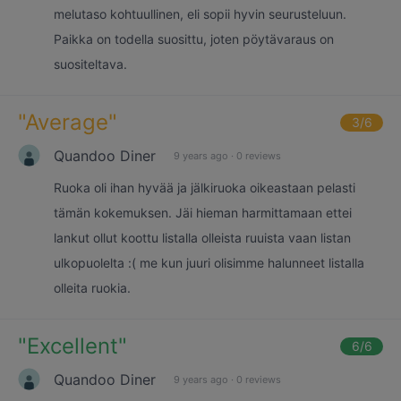
melutaso kohtuullinen, eli sopii hyvin seurusteluun.
Paikka on todella suosittu, joten pöytävaraus on
suositeltava.
"
Average
"
3
/6
Quandoo Diner
9 years ago
·
0 reviews
Ruoka oli ihan hyvää ja jälkiruoka oikeastaan pelasti
tämän kokemuksen. Jäi hieman harmittamaan ettei
lankut ollut koottu listalla olleista ruuista vaan listan
ulkopuolelta :( me kun juuri olisimme halunneet listalla
olleita ruokia.
"
Excellent
"
6
/6
Quandoo Diner
9 years ago
·
0 reviews