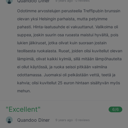
Quandoo Diner
9 years ago
·
0 reviews
Odotimme arvostelujen perusteella Treffipubin brunssin
olevan yksi Helsingin parhaista, mutta petyimme
pahasti. Hinta-laatusuhde ei vakuuttanut. Valikoima oli
suppea, joskin suurin osa ruoasta maistui hyvältä, pois
lukien jälkiruoat, jotka olivat kuin suoraan jostain
teollisesta ruokalasta. Ruoat, joiden olisi kuvitellut olevan
lämpimiä, olivat kaikki kylmiä, sillä mitään lämpöhauteita
ei ollut käytössä, ja ruoka seisoi pitkään valmiina
odottamassa. Juomaksi oli pelkästään vettä, teetä ja
kahvia; olisi kuvitellut 25 euron hintaan sisältyvän myös
mehun.
"
Excellent
"
6
/6
Quandoo Diner
9 years ago
·
0 reviews