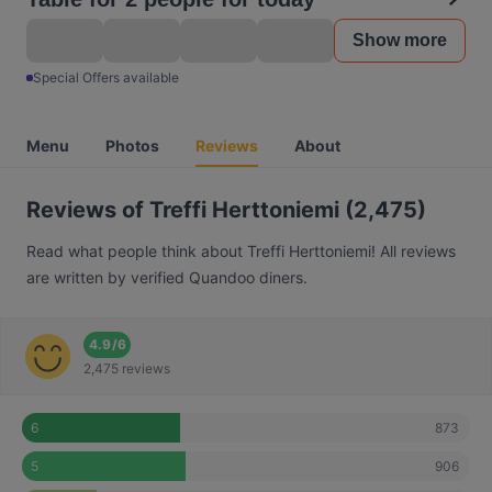
Show more
Special Offers available
Menu
Photos
Reviews
About
Reviews of Treffi Herttoniemi (2,475)
Read what people think about Treffi Herttoniemi! All reviews
are written by verified Quandoo diners.
4.9
/
6
2,475 reviews
873
6
906
5