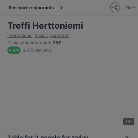
See more restaurants
EN
Treffi Herttoniemi
International
,
Fusion
,
European
Dishes priced around
:
29€
2,475 reviews
4.9
/
6
1
/
6
Table for 2 people for today