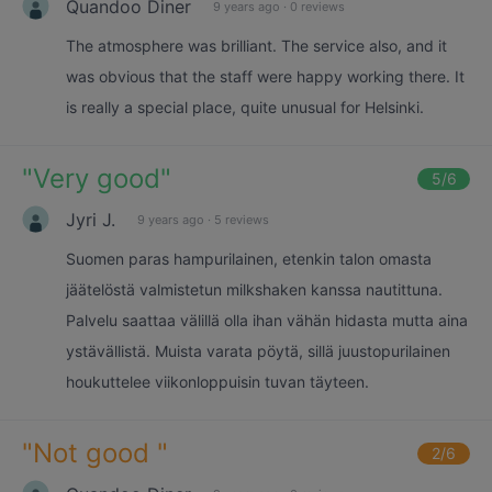
Quandoo Diner
9 years ago
·
0 reviews
The atmosphere was brilliant. The service also, and it
was obvious that the staff were happy working there. It
is really a special place, quite unusual for Helsinki.
"
Very good
"
5
/6
Jyri J.
9 years ago
·
5 reviews
Suomen paras hampurilainen, etenkin talon omasta
jäätelöstä valmistetun milkshaken kanssa nautittuna.
Palvelu saattaa välillä olla ihan vähän hidasta mutta aina
ystävällistä. Muista varata pöytä, sillä juustopurilainen
houkuttelee viikonloppuisin tuvan täyteen.
"
Not good
"
2
/6