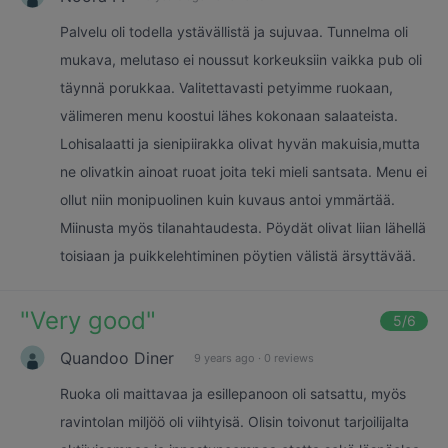
Palvelu oli todella ystävällistä ja sujuvaa. Tunnelma oli
mukava, melutaso ei noussut korkeuksiin vaikka pub oli
täynnä porukkaa. Valitettavasti petyimme ruokaan,
välimeren menu koostui lähes kokonaan salaateista.
Lohisalaatti ja sienipiirakka olivat hyvän makuisia,mutta
ne olivatkin ainoat ruoat joita teki mieli santsata. Menu ei
ollut niin monipuolinen kuin kuvaus antoi ymmärtää.
Miinusta myös tilanahtaudesta. Pöydät olivat liian lähellä
toisiaan ja puikkelehtiminen pöytien välistä ärsyttävää.
"
Very good
"
5
/6
Quandoo Diner
9 years ago
·
0 reviews
Ruoka oli maittavaa ja esillepanoon oli satsattu, myös
ravintolan miljöö oli viihtyisä. Olisin toivonut tarjoilijalta