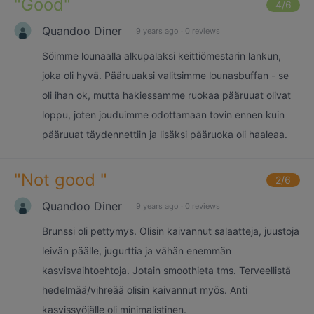
"
Good
"
4
/6
Quandoo Diner
9 years ago
·
0 reviews
Söimme lounaalla alkupalaksi keittiömestarin lankun,
joka oli hyvä. Pääruuaksi valitsimme lounasbuffan - se
oli ihan ok, mutta hakiessamme ruokaa pääruuat olivat
loppu, joten jouduimme odottamaan tovin ennen kuin
pääruuat täydennettiin ja lisäksi pääruoka oli haaleaa.
"
Not good
"
2
/6
Quandoo Diner
9 years ago
·
0 reviews
Brunssi oli pettymys. Olisin kaivannut salaatteja, juustoja
leivän päälle, jugurttia ja vähän enemmän
kasvisvaihtoehtoja. Jotain smoothieta tms. Terveellistä
hedelmää/vihreää olisin kaivannut myös. Anti
kasvissyöjälle oli minimalistinen.