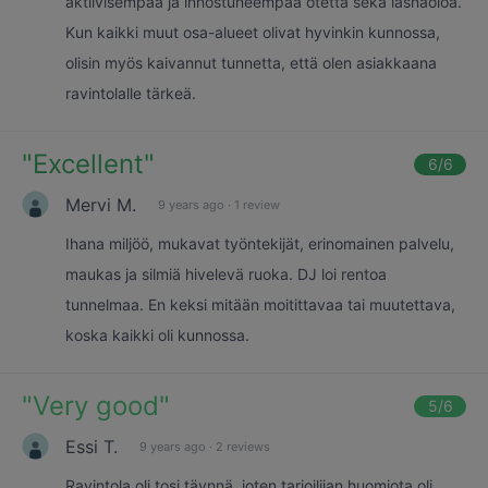
aktiivisempaa ja innostuneempaa otetta sekä läsnäoloa.
Kun kaikki muut osa-alueet olivat hyvinkin kunnossa,
olisin myös kaivannut tunnetta, että olen asiakkaana
ravintolalle tärkeä.
"
Excellent
"
6
/6
Mervi M.
9 years ago
·
1 review
Ihana miljöö, mukavat työntekijät, erinomainen palvelu,
maukas ja silmiä hivelevä ruoka. DJ loi rentoa
tunnelmaa. En keksi mitään moitittavaa tai muutettava,
koska kaikki oli kunnossa.
"
Very good
"
5
/6
Essi T.
9 years ago
·
2 reviews
Ravintola oli tosi täynnä, joten tarjoilijan huomiota oli