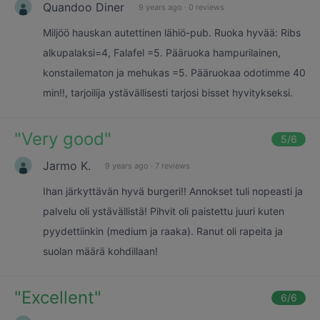
Quandoo Diner
9 years ago
·
0 reviews
Miljöö hauskan autettinen lähiö-pub. Ruoka hyvää: Ribs
alkupalaksi=4, Falafel =5. Pääruoka hampurilainen,
konstailematon ja mehukas =5. Pääruokaa odotimme 40
min!!, tarjoilija ystävällisesti tarjosi bisset hyvitykseksi.
"
Very good
"
5
/6
Jarmo K.
9 years ago
·
7 reviews
Ihan järkyttävän hyvä burgeri!! Annokset tuli nopeasti ja
palvelu oli ystävällistä! Pihvit oli paistettu juuri kuten
pyydettiinkin (medium ja raaka). Ranut oli rapeita ja
suolan määrä kohdillaan!
"
Excellent
"
6
/6