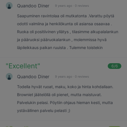
Quandoo Diner
9 years ago
·
0 reviews
Saapuminen ravintolaa oli mutkatonta .Varattu pöytä
odotti valmiina ja henkilökunta oli asiansa osaavaa .
Ruoka oli positiivinen yllätys , tilasimme alkupalalankun
ja pääruoksi pääruokalankun , molemmissa hyvä
läpileikkaus paikan ruuista . Tulemme toistekin
"
Excellent
"
6
/6
Quandoo Diner
9 years ago
·
0 reviews
Todella hyvät ruoat, maku, koko ja hinta kohdallaan.
Browniet jäätelöllä oli pienet, mutta maistuvat.
Palvelukin pelasi. Pöytiin ohjaus hieman kesti, mutta
ystävällinen palvelu pelasti ;)