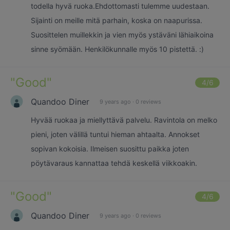
todella hyvä ruoka.Ehdottomasti tulemme uudestaan.
Sijainti on meille mitä parhain, koska on naapurissa.
Suosittelen muillekkin ja vien myös ystäväni lähiaikoina
sinne syömään. Henkilökunnalle myös 10 pistettä. :)
"
Good
"
4
/6
Quandoo Diner
9 years ago
·
0 reviews
Hyvää ruokaa ja miellyttävä palvelu. Ravintola on melko
pieni, joten välillä tuntui hieman ahtaalta. Annokset
sopivan kokoisia. Ilmeisen suosittu paikka joten
pöytävaraus kannattaa tehdä keskellä viikkoakin.
"
Good
"
4
/6
Quandoo Diner
9 years ago
·
0 reviews