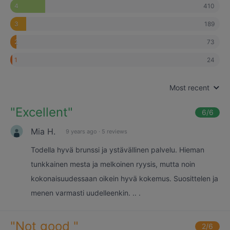
410
4
189
3
73
2
24
1
Most recent
"
Excellent
"
6
/6
Mia H.
9 years ago
·
5 reviews
Todella hyvä brunssi ja ystävällinen palvelu. Hieman
tunkkainen mesta ja melkoinen ryysis, mutta noin
kokonaisuudessaan oikein hyvä kokemus. Suosittelen ja
menen varmasti uudelleenkin. .. .
"
Not good
"
2
/6