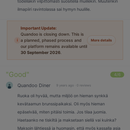
todellakin vilpittömästi suositella muillekin. Muutenkin
ilmapiiri ravintolassa sai hymyn huulille.
Important Update:
Quandoo is closing down. This is
i
a planned, phased process and
More details
our platform remains available until
30 September 2026
.
"
Good
"
4
/6
Quandoo Diner
9 years ago
·
0 reviews
Ruoka oli hyvää, mutta miljöö on hieman synkkä
kevätaamun brunssipaikaksi. Oli myös hieman
epäselvää, miten pitäisi toimia. Jos tilaa juomia.
Haetaanko ne tiskiltä ja maksetaan siellä vai kuinka?
Maksoin lähtiessä ja huomasin, että myös kassalla asia