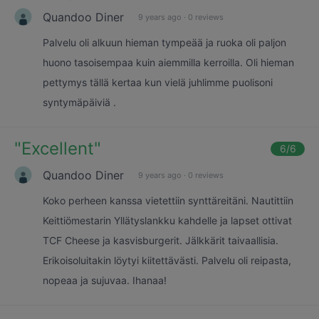
Quandoo Diner
9 years ago
·
0 reviews
Palvelu oli alkuun hieman tympeää ja ruoka oli paljon
huono tasoisempaa kuin aiemmilla kerroilla. Oli hieman
pettymys tällä kertaa kun vielä juhlimme puolisoni
syntymäpäiviä .
"
Excellent
"
6
/6
Quandoo Diner
9 years ago
·
0 reviews
Koko perheen kanssa vietettiin synttäreitäni. Nautittiin
Keittiömestarin Yllätyslankku kahdelle ja lapset ottivat
TCF Cheese ja kasvisburgerit. Jälkkärit taivaallisia.
Erikoisoluitakin löytyi kiitettävästi. Palvelu oli reipasta,
nopeaa ja sujuvaa. Ihanaa!