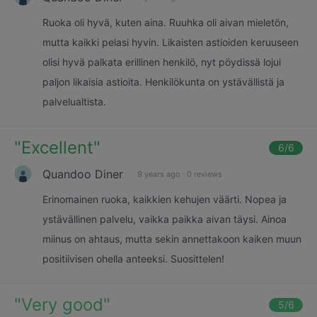
Ruoka oli hyvä, kuten aina. Ruuhka oli aivan mieletön,
mutta kaikki pelasi hyvin. Likaisten astioiden keruuseen
olisi hyvä palkata erillinen henkilö, nyt pöydissä lojui
paljon likaisia astioita. Henkilökunta on ystävällistä ja
palvelualtista.
"
Excellent
"
6
/6
Quandoo Diner
9 years ago
·
0 reviews
Erinomainen ruoka, kaikkien kehujen väärti. Nopea ja
ystävällinen palvelu, vaikka paikka aivan täysi. Ainoa
miinus on ahtaus, mutta sekin annettakoon kaiken muun
positiivisen ohella anteeksi. Suosittelen!
"
Very good
"
5
/6