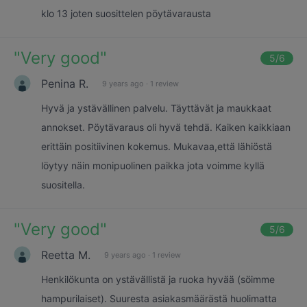
klo 13 joten suosittelen pöytävarausta
"
Very good
"
5
/6
Penina R.
9 years ago
·
1 review
Hyvä ja ystävällinen palvelu. Täyttävät ja maukkaat
annokset. Pöytävaraus oli hyvä tehdä. Kaiken kaikkiaan
erittäin positiivinen kokemus. Mukavaa,että lähiöstä
löytyy näin monipuolinen paikka jota voimme kyllä
suositella.
"
Very good
"
5
/6
Reetta M.
9 years ago
·
1 review
Henkilökunta on ystävällistä ja ruoka hyvää (söimme
hampurilaiset). Suuresta asiakasmäärästä huolimatta