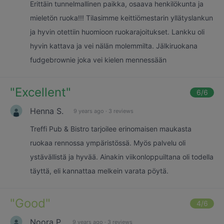
Erittäin tunnelmallinen paikka, osaava henkilökunta ja
mieletön ruoka!!! Tilasimme keittiömestarin yllätyslankun
ja hyvin otettiin huomioon ruokarajoitukset. Lankku oli
hyvin kattava ja vei nälän molemmilta. Jälkiruokana
fudgebrownie joka vei kielen mennessään
"
Excellent
"
6
/6
Henna S.
9 years ago
·
3 reviews
Treffi Pub & Bistro tarjoilee erinomaisen maukasta
ruokaa rennossa ympäristössä. Myös palvelu oli
ystävällistä ja hyvää. Ainakin viikonloppuiltana oli todella
täyttä, eli kannattaa melkein varata pöytä.
"
Good
"
4
/6
Noora P.
9 years ago
·
3 reviews