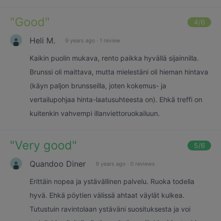
"
Good
"
4
/6
Heli M.
9 years ago
·
1 review
Kaikin puolin mukava, rento paikka hyvällä sijainnilla.
Brunssi oli maittava, mutta mielestäni oli hieman hintava
(käyn paljon brunsseilla, joten kokemus- ja
vertailupohjaa hinta-laatusuhteesta on). Ehkä treffi on
kuitenkin vahvempi illanviettoruokailuun.
"
Very good
"
5
/6
Quandoo Diner
9 years ago
·
0 reviews
Erittäin nopea ja ystävällinen palvelu. Ruoka todella
hyvä. Ehkä pöytien välissä ahtaat väylät kulkea.
Tutustuin ravintolaan ystäväni suosituksesta ja voi