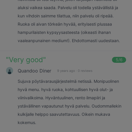
aluksi vaikea saada. Palvelu oli todella ystävällistä ja
kun vihdoin saimme tilattua, niin palvelu oli ripeää.
Ruoka oli aivan törkeän hyvää, erityisesti plussaa
hampurilaisten kypsyysasteesta (oikeasti ihanan
vaaleanpunainen medium!). Ehdottomasti uudestaan.
"
Very good
"
5
/6
Quandoo Diner
9 years ago
·
0 reviews
Sujuva pöytävarausjärjestelmä netissä. Monipuolinen
hyvä menu. hyvä ruoka, kohtuullisen hyvä olut- ja
viinivalikoima. Hyväntuulinen, rento ilmapiiri ja
ystävällinen vapautunut hyvä palvelu. Oudommallekin
kulkijalle helppo saavutettavuus. Oikein mukava
kokemus.