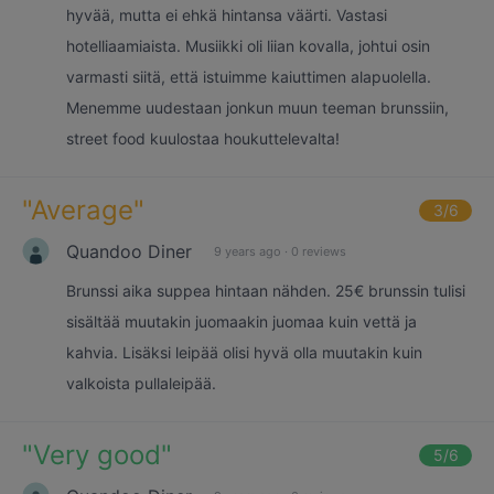
hyvää, mutta ei ehkä hintansa väärti. Vastasi
hotelliaamiaista. Musiikki oli liian kovalla, johtui osin
varmasti siitä, että istuimme kaiuttimen alapuolella.
Menemme uudestaan jonkun muun teeman brunssiin,
street food kuulostaa houkuttelevalta!
"
Average
"
3
/6
Quandoo Diner
9 years ago
·
0 reviews
Brunssi aika suppea hintaan nähden. 25€ brunssin tulisi
sisältää muutakin juomaakin juomaa kuin vettä ja
kahvia. Lisäksi leipää olisi hyvä olla muutakin kuin
valkoista pullaleipää.
"
Very good
"
5
/6