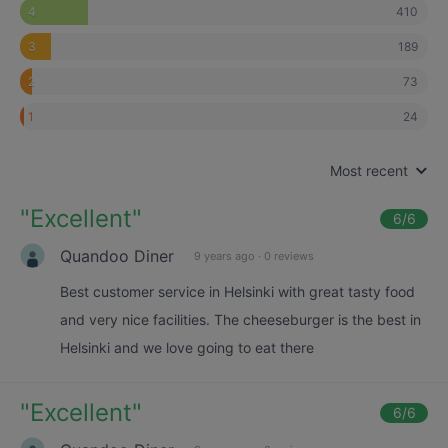
410
4
189
3
73
2
24
1
Most recent
"
Excellent
"
6
/6
Quandoo Diner
9 years ago
·
0 reviews
Best customer service in Helsinki with great tasty food
and very nice facilities. The cheeseburger is the best in
Helsinki and we love going to eat there
"
Excellent
"
6
/6