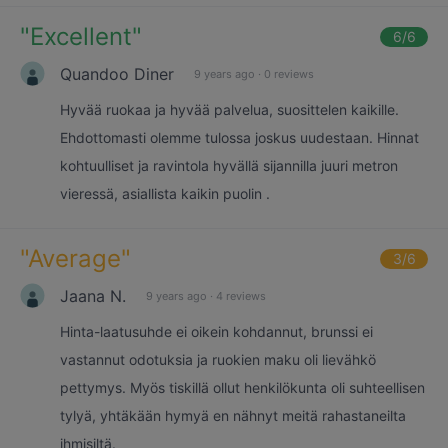
"
Excellent
"
6
/6
Quandoo Diner
9 years ago
·
0 reviews
Hyvää ruokaa ja hyvää palvelua, suosittelen kaikille.
Ehdottomasti olemme tulossa joskus uudestaan. Hinnat
kohtuulliset ja ravintola hyvällä sijannilla juuri metron
vieressä, asiallista kaikin puolin .
"
Average
"
3
/6
Jaana N.
9 years ago
·
4 reviews
Hinta-laatusuhde ei oikein kohdannut, brunssi ei
vastannut odotuksia ja ruokien maku oli lievähkö
pettymys. Myös tiskillä ollut henkilökunta oli suhteellisen
tylyä, yhtäkään hymyä en nähnyt meitä rahastaneilta
ihmisiltä.