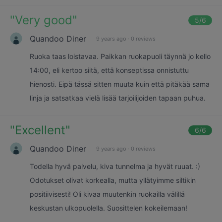
"
Very good
"
5
/6
Quandoo Diner
9 years ago
·
0 reviews
Ruoka taas loistavaa. Paikkan ruokapuoli täynnä jo kello
14:00, eli kertoo siitä, että konseptissa onnistuttu
hienosti. Eipä tässä sitten muuta kuin että pitäkää sama
linja ja satsatkaa vielä lisää tarjoilijoiden tapaan puhua.
"
Excellent
"
6
/6
Quandoo Diner
9 years ago
·
0 reviews
Todella hyvä palvelu, kiva tunnelma ja hyvät ruuat. :)
Odotukset olivat korkealla, mutta yllätyimme siltikin
positiivisesti! Oli kivaa muutenkin ruokailla välillä
keskustan ulkopuolella. Suosittelen kokeilemaan!