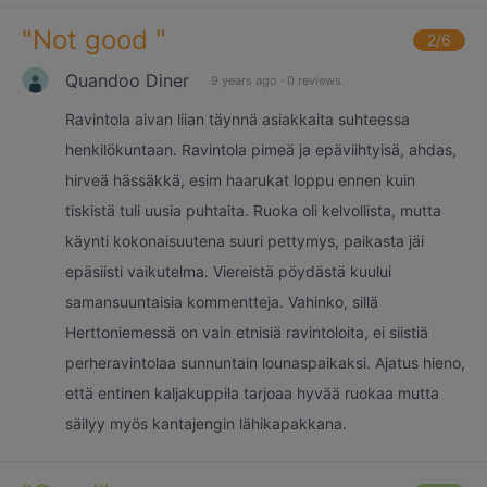
"
Not good
"
2
/6
Quandoo Diner
9 years ago
·
0 reviews
Ravintola aivan liian täynnä asiakkaita suhteessa
henkilökuntaan. Ravintola pimeä ja epäviihtyisä, ahdas,
hirveä hässäkkä, esim haarukat loppu ennen kuin
tiskistä tuli uusia puhtaita. Ruoka oli kelvollista, mutta
käynti kokonaisuutena suuri pettymys, paikasta jäi
epäsiisti vaikutelma. Viereistä pöydästä kuului
samansuuntaisia kommentteja. Vahinko, sillä
Herttoniemessä on vain etnisiä ravintoloita, ei siistiä
perheravintolaa sunnuntain lounaspaikaksi. Ajatus hieno,
että entinen kaljakuppila tarjoaa hyvää ruokaa mutta
säilyy myös kantajengin lähikapakkana.