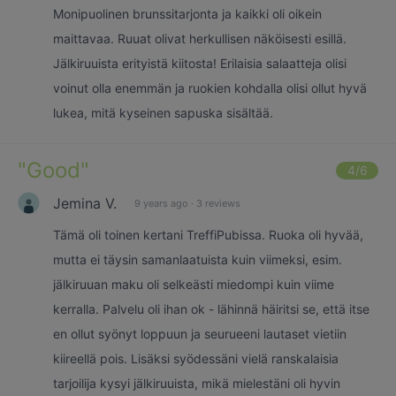
Monipuolinen brunssitarjonta ja kaikki oli oikein
maittavaa. Ruuat olivat herkullisen näköisesti esillä.
Jälkiruuista erityistä kiitosta! Erilaisia salaatteja olisi
voinut olla enemmän ja ruokien kohdalla olisi ollut hyvä
lukea, mitä kyseinen sapuska sisältää.
"
Good
"
4
/6
Jemina V.
9 years ago
·
3 reviews
Tämä oli toinen kertani TreffiPubissa. Ruoka oli hyvää,
mutta ei täysin samanlaatuista kuin viimeksi, esim.
jälkiruuan maku oli selkeästi miedompi kuin viime
kerralla. Palvelu oli ihan ok - lähinnä häiritsi se, että itse
en ollut syönyt loppuun ja seurueeni lautaset vietiin
kiireellä pois. Lisäksi syödessäni vielä ranskalaisia
tarjoilija kysyi jälkiruuista, mikä mielestäni oli hyvin