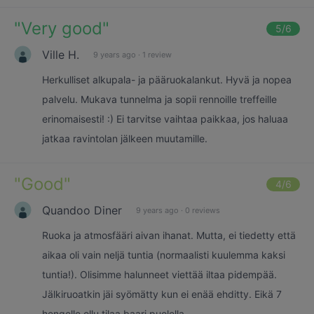
"
Very good
"
5
/6
Ville H.
9 years ago
·
1 review
Herkulliset alkupala- ja pääruokalankut. Hyvä ja nopea
palvelu. Mukava tunnelma ja sopii rennoille treffeille
erinomaisesti! :) Ei tarvitse vaihtaa paikkaa, jos haluaa
jatkaa ravintolan jälkeen muutamille.
"
Good
"
4
/6
Quandoo Diner
9 years ago
·
0 reviews
Ruoka ja atmosfääri aivan ihanat. Mutta, ei tiedetty että
aikaa oli vain neljä tuntia (normaalisti kuulemma kaksi
tuntia!). Olisimme halunneet viettää iltaa pidempää.
Jälkiruoatkin jäi syömätty kun ei enää ehditty. Eikä 7
hengelle ollu tilaa baari puolella.