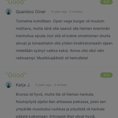
"
Good
"
4
/6
Quandoo Diner
9 years ago
·
0 reviews
Tunnelma kohdillaan. Open vege burger oli muutoin
maittava, mutta siinä olisi saanut olla hieman enemmän
marinoitua sipulia (nyt sitä oli kolme onnettoman ohutta
siivua) ja tomaattiakin olisi yhden kirsikkatomaatin sijaan
mielellään syönyt vaikka kaksi. Annos olisi ollut näin
raikkaampi. Mustikkajäätelö oli herkullista!
"
Good
"
4
/6
Katja J.
9 years ago
·
4 reviews
Brunssi oli hyvä, mutta tila oli hieman hankala.
Noutopöytä sijaitsi liian ahtaassa paikassa, joten sen
ympärille muodostui ruuhkaa ja pöydistä oli hankala
päästä kulkemaan. Erityisesti lihat olivat hyviä.