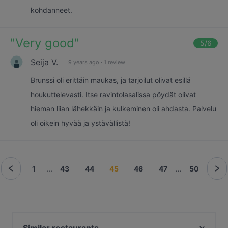
kohdanneet.
"
Very good
"
5
/6
Seija V.
9 years ago
·
1 review
Brunssi oli erittäin maukas, ja tarjoilut olivat esillä
houkuttelevasti. Itse ravintolasalissa pöydät olivat
hieman liian lähekkäin ja kulkeminen oli ahdasta. Palvelu
oli oikein hyvää ja ystävällistä!
1
...
43
44
45
46
47
...
50