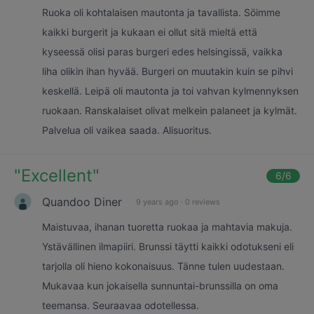
Ruoka oli kohtalaisen mautonta ja tavallista. Söimme
kaikki burgerit ja kukaan ei ollut sitä mieltä että
kyseessä olisi paras burgeri edes helsingissä, vaikka
liha olikin ihan hyvää. Burgeri on muutakin kuin se pihvi
keskellä. Leipä oli mautonta ja toi vahvan kylmennyksen
ruokaan. Ranskalaiset olivat melkein palaneet ja kylmät.
Palvelua oli vaikea saada. Alisuoritus.
"
Excellent
"
6
/6
Quandoo Diner
9 years ago
·
0 reviews
Maistuvaa, ihanan tuoretta ruokaa ja mahtavia makuja.
Ystävällinen ilmapiiri. Brunssi täytti kaikki odotukseni eli
tarjolla oli hieno kokonaisuus. Tänne tulen uudestaan.
Mukavaa kun jokaisella sunnuntai-brunssilla on oma
teemansa. Seuraavaa odotellessa.