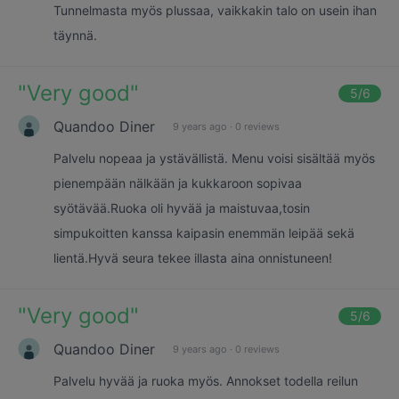
Tunnelmasta myös plussaa, vaikkakin talo on usein ihan
täynnä.
"
Very good
"
5
/6
Quandoo Diner
9 years ago
·
0 reviews
Palvelu nopeaa ja ystävällistä. Menu voisi sisältää myös
pienempään nälkään ja kukkaroon sopivaa
syötävää.Ruoka oli hyvää ja maistuvaa,tosin
simpukoitten kanssa kaipasin enemmän leipää sekä
lientä.Hyvä seura tekee illasta aina onnistuneen!
"
Very good
"
5
/6
Quandoo Diner
9 years ago
·
0 reviews
Palvelu hyvää ja ruoka myös. Annokset todella reilun