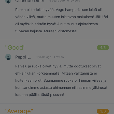
Quandoo Diner
9 years ago
·
0 reviews
Ruoka oli todella hyvää. Vege hampurilaisen leipä oli
vähän viileä, mutta muuten loistavan makuinen! Jälkkäri
oli myöskin erittäin hyvä! Ainut miinus ajoittaisesta
tupakan hajusta. Muuten loistomesta!
"
Good
"
4
/6
Peppi L.
9 years ago
·
1 review
Palvelu ja ruoka olivat hyviä, mutta odotukset olivat
ehkä hiukan korkeammalla. Mitään valittamista ei
kuitenkaan ollut! Saamamme ruoka oli hieman viileää ja
kun sanoimme asiasta ohimennen niin saimme jälkiruoat
kaupan päälle, tästä plussaa!
"
Average
"
3
/6