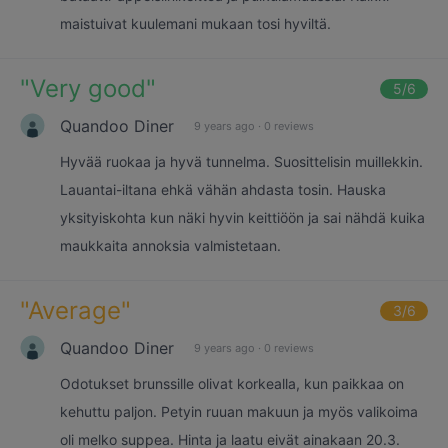
maistuivat kuulemani mukaan tosi hyviltä.
"
Very good
"
5
/6
Quandoo Diner
9 years ago
·
0 reviews
Hyvää ruokaa ja hyvä tunnelma. Suosittelisin muillekkin.
Lauantai-iltana ehkä vähän ahdasta tosin. Hauska
yksityiskohta kun näki hyvin keittiöön ja sai nähdä kuika
maukkaita annoksia valmistetaan.
"
Average
"
3
/6
Quandoo Diner
9 years ago
·
0 reviews
Odotukset brunssille olivat korkealla, kun paikkaa on
kehuttu paljon. Petyin ruuan makuun ja myös valikoima
oli melko suppea. Hinta ja laatu eivät ainakaan 20.3.