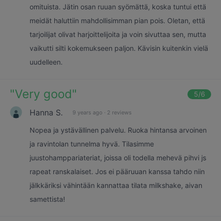
omituista. Jätin osan ruuan syömättä, koska tuntui että
meidät haluttiin mahdollisimman pian pois. Oletan, että
tarjoilijat olivat harjoittelijoita ja voin sivuttaa sen, mutta
vaikutti silti kokemukseen paljon. Kävisin kuitenkin vielä
uudelleen.
"
Very good
"
5
/6
Hanna S.
9 years ago
·
2 reviews
Nopea ja ystävällinen palvelu. Ruoka hintansa arvoinen
ja ravintolan tunnelma hyvä. Tilasimme
juustohamppariateriat, joissa oli todella mehevä pihvi js
rapeat ranskalaiset. Jos ei pääruuan kanssa tahdo niin
jälkkäriksi vähintään kannattaa tilata milkshake, aivan
samettista!