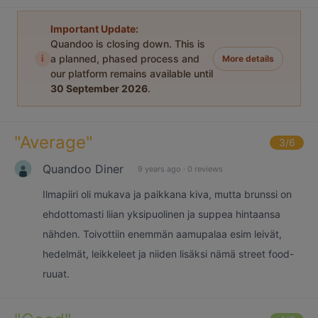
Important Update:
Quandoo is closing down. This is
i
a planned, phased process and
More details
our platform remains available until
30 September 2026
.
"
Average
"
3
/6
Quandoo Diner
9 years ago
·
0 reviews
Ilmapiiri oli mukava ja paikkana kiva, mutta brunssi on
ehdottomasti liian yksipuolinen ja suppea hintaansa
nähden. Toivottiin enemmän aamupalaa esim leivät,
hedelmät, leikkeleet ja niiden lisäksi nämä street food-
ruuat.