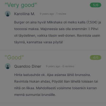
"
Very good
"
5
/6
Karoliina M.
9 years ago
·
1 review
Burger on aina hyvä! Milkshake oli melko kallis (7,50€) ja
tooooosi makea. Majoneesia sais olla enemmän :) Pihvi
oli täydellinen, vaikka tilasin well-donen. Ravintola usein
täynnä, kannattaa varaa pöytä!
"
Good
"
4
/6
Quandoo Diner
9 years ago
·
0 reviews
Hinta laatusuhde ok. Ajaa asiansa lähiö brunssina.
Ravintola hiukan ahdas, Pöydät liian lähellä toisiaan tai
niitä on liikaa. Mahdollisesti voisimme toisenkin kerran
mennä sunnuntai brunsiille.