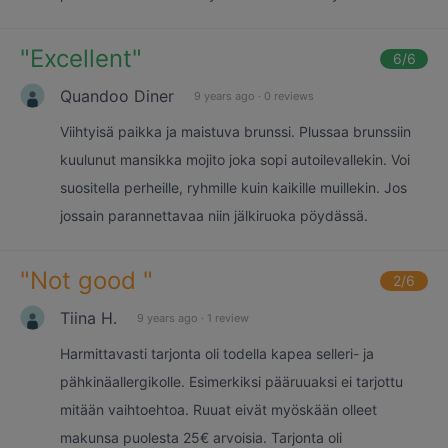
"
Excellent
"
6
/6
Quandoo Diner
9 years ago
·
0 reviews
Viihtyisä paikka ja maistuva brunssi. Plussaa brunssiin
kuulunut mansikka mojito joka sopi autoilevallekin. Voi
suositella perheille, ryhmille kuin kaikille muillekin. Jos
jossain parannettavaa niin jälkiruoka pöydässä.
"
Not good
"
2
/6
Tiina H.
9 years ago
·
1 review
Harmittavasti tarjonta oli todella kapea selleri- ja
pähkinäallergikolle. Esimerkiksi pääruuaksi ei tarjottu
mitään vaihtoehtoa. Ruuat eivät myöskään olleet
makunsa puolesta 25€ arvoisia. Tarjonta oli