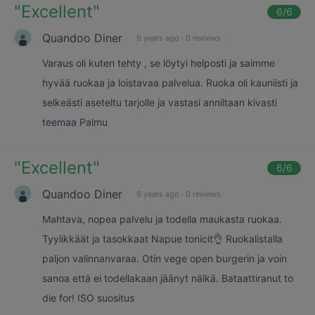
"
Excellent
"
6
/6
Quandoo Diner
9 years ago
·
0 reviews
Varaus oli kuten tehty , se löytyi helposti ja saimme
hyvää ruokaa ja loistavaa palvelua. Ruoka oli kauniisti ja
selkeästi aseteltu tarjolle ja vastasi anniltaan kivasti
teemaa Palmu
"
Excellent
"
6
/6
Quandoo Diner
9 years ago
·
0 reviews
Mahtava, nopea palvelu ja todella maukasta ruokaa.
Tyylikkäät ja tasokkaat Napue tonicit👌 Ruokalistalla
paljon valinnanvaraa. Otin vege open burgerin ja voin
sanoa että ei todellakaan jäänyt nälkä. Bataattiranut to
die for! ISO suositus