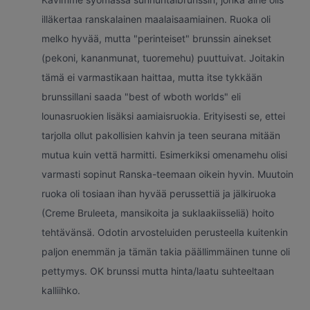
illäkertaa ranskalainen maalaisaamiainen. Ruoka oli
melko hyvää, mutta "perinteiset" brunssin ainekset
(pekoni, kananmunat, tuoremehu) puuttuivat. Joitakin
tämä ei varmastikaan haittaa, mutta itse tykkään
brunssillani saada "best of wboth worlds" eli
lounasruokien lisäksi aamiaisruokia. Erityisesti se, ettei
tarjolla ollut pakollisien kahvin ja teen seurana mitään
mutua kuin vettä harmitti. Esimerkiksi omenamehu olisi
varmasti sopinut Ranska-teemaan oikein hyvin. Muutoin
ruoka oli tosiaan ihan hyvää perussettiä ja jälkiruoka
(Creme Bruleeta, mansikoita ja suklaakiisseliä) hoito
tehtävänsä. Odotin arvosteluiden perusteella kuitenkin
paljon enemmän ja tämän takia päällimmäinen tunne oli
pettymys. OK brunssi mutta hinta/laatu suhteeltaan
kalliihko.