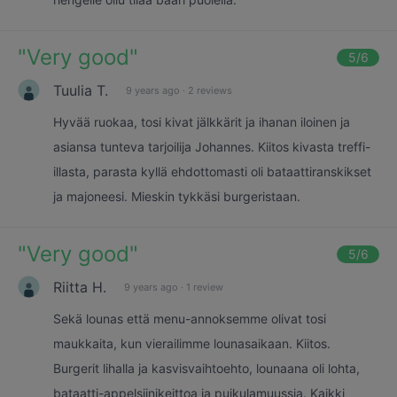
"
Very good
"
5
/6
Tuulia T.
9 years ago
·
2 reviews
Hyvää ruokaa, tosi kivat jälkkärit ja ihanan iloinen ja
asiansa tunteva tarjoilija Johannes. Kiitos kivasta treffi-
illasta, parasta kyllä ehdottomasti oli bataattiranskikset
ja majoneesi. Mieskin tykkäsi burgeristaan.
"
Very good
"
5
/6
Riitta H.
9 years ago
·
1 review
Sekä lounas että menu-annoksemme olivat tosi
maukkaita, kun vierailimme lounasaikaan. Kiitos.
Burgerit lihalla ja kasvisvaihtoehto, lounaana oli lohta,
bataatti-appelsiinikeittoa ja puikulamuussia. Kaikki