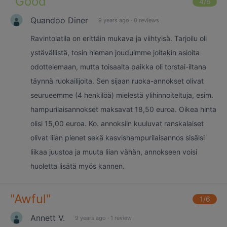
"
Good
"
4
/6
Quandoo Diner
9 years ago
·
0 reviews
Ravintolatila on erittäin mukava ja viihtyisä. Tarjoilu oli
ystävällistä, tosin hieman jouduimme joitakin asioita
odottelemaan, mutta toisaalta paikka oli torstai-iltana
täynnä ruokailijoita. Sen sijaan ruoka-annokset olivat
seurueemme (4 henkilöä) mielestä ylihinnoiteltuja, esim.
hampurilaisannokset maksavat 18,50 euroa. Oikea hinta
olisi 15,00 euroa. Ko. annoksiin kuuluvat ranskalaiset
olivat liian pienet sekä kasvishampurilaisannos sisälsi
liikaa juustoa ja muuta liian vähän, annokseen voisi
huoletta lisätä myös kannen.
"
Awful
"
1
/6
Annett V.
9 years ago
·
1 review