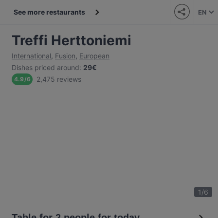
See more restaurants
EN
Treffi Herttoniemi
International
,
Fusion
,
European
Dishes priced around
:
29€
2,475 reviews
4.9
/
6
1
/
6
Table for 2 people for today