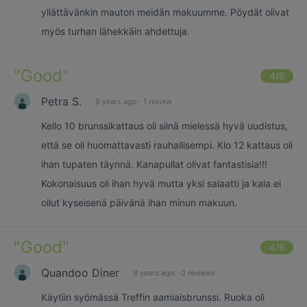
yllättävänkin mauton meidän makuumme. Pöydät olivat
myös turhan lähekkäin ahdettuja.
"
Good
"
4
/6
Petra S.
9 years ago
·
1 review
Kello 10 brunssikattaus oli siinä mielessä hyvä uudistus,
että se oli huomattavasti rauhallisempi. Klo 12 kattaus oli
ihan tupaten täynnä. Kanapullat olivat fantastisia!!!
Kokonaisuus oli ihan hyvä mutta yksi salaatti ja kala ei
ollut kyseisenä päivänä ihan minun makuun.
"
Good
"
4
/6
Quandoo Diner
9 years ago
·
0 reviews
Käytiin syömässä Treffin aamiaisbrunssi. Ruoka oli