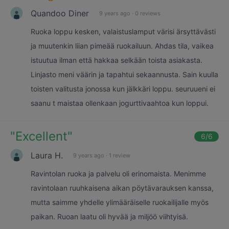
Quandoo Diner
9 years ago
·
0 reviews
Ruoka loppu kesken, valaistuslamput värisi ärsyttävästi
ja muutenkin liian pimeää ruokailuun. Ahdas tila, vaikea
istuutua ilman että hakkaa selkään toista asiakasta.
Linjasto meni väärin ja tapahtui sekaannusta. Sain kuulla
toisten valitusta jonossa kun jälkkäri loppu. seuruueni ei
saanu t maistaa ollenkaan jogurttivaahtoa kun loppui.
"
Excellent
"
6
/6
Laura H.
9 years ago
·
1 review
Ravintolan ruoka ja palvelu oli erinomaista. Menimme
ravintolaan ruuhkaisena aikan pöytävarauksen kanssa,
mutta saimme yhdelle ylimääräiselle ruokailijalle myös
paikan. Ruoan laatu oli hyvää ja miljöö viihtyisä.