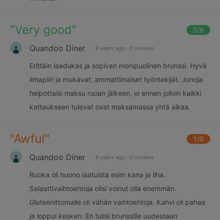
"
Very good
"
5
/6
Quandoo Diner
9 years ago
·
0 reviews
Erittäin laadukas ja sopivan monipuolinen brunssi. Hyvä
ilmapiiri ja mukavat, ammattimaiset työntekijät. Jonoja
helpottaisi maksu ruoan jälkeen, ei ennen jolloin kaikki
kattaukseen tulevat ovat maksamassa yhtä aikaa.
"
Awful
"
1
/6
Quandoo Diner
9 years ago
·
0 reviews
Ruoka oli huono laatuista esim kana ja liha.
Salaattivaihtoehtoja olisi voinut olla enemmän.
Gluteenittomalle oli vähän vaihtoehtoja. Kahvi oli pahaa
ja loppui kesken. En tulisi brunssille uudestaan