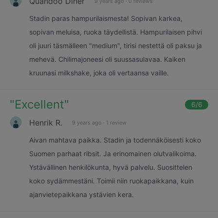
Quandoo Diner
9 years ago
·
0 reviews
Stadin paras hampurilaismesta! Sopivan karkea,
sopivan meluisa, ruoka täydellistä. Hampurilaisen pihvi
oli juuri täsmälleen "medium", tirisi nestettä oli paksu ja
mehevä. Chilimajoneesi oli suussasulavaa. Kaiken
kruunasi milkshake, joka oli vertaansa vaille.
"
Excellent
"
6
/6
Henrik R.
9 years ago
·
1 review
Aivan mahtava paikka. Stadin ja todennäköisesti koko
Suomen parhaat ribsit. Ja erinomainen olutvalikoima.
Ystävällinen henkilökunta, hyvä palvelu. Suosittelen
koko sydämmestäni. Toimii niin ruokapaikkana, kuin
ajanvietepaikkana ystävien kera.