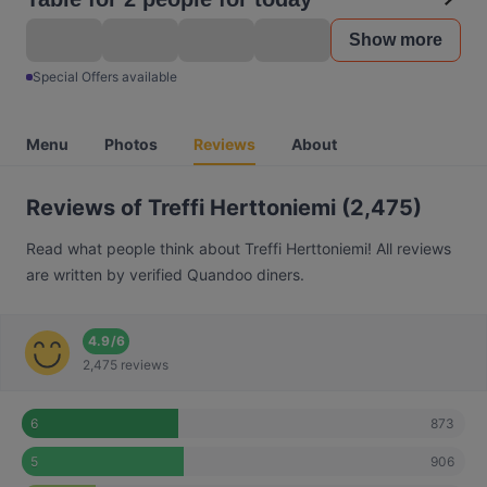
Show more
Special Offers available
Menu
Photos
Reviews
About
Reviews of Treffi Herttoniemi (2,475)
Read what people think about Treffi Herttoniemi! All reviews
are written by verified Quandoo diners.
4.9
/
6
2,475 reviews
873
6
906
5