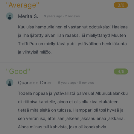
"
Average
"
3
/6
Merita S.
9 years ago
·
2 reviews
Kuuluisa hampurilainen ei vastannut odotuksia:( Haaleaa
ja liha ljätetty aivan liian raaaksi. Ei miellyttänyt! Muuten
Treffi Pub on miellyttävä pubi, ystävällinen henkilökunta
ja viihtyisä miljöö.
"
Good
"
4
/6
Quandoo Diner
9 years ago
·
0 reviews
Todella nopeaa ja ystävällistä palvelua! Alkuruokalankku
oli riittoisa kahdelle, ainoo et olis ollu kiva etukäteen
tietää mitä sieltä on tulossa. Hamppari oli tosi hyvää ja
sen verran iso, ettei sen jälkeen jaksanu enää jälkkäriä.
Ainoa miinus tuli kahvista, joka oli konekahvia.