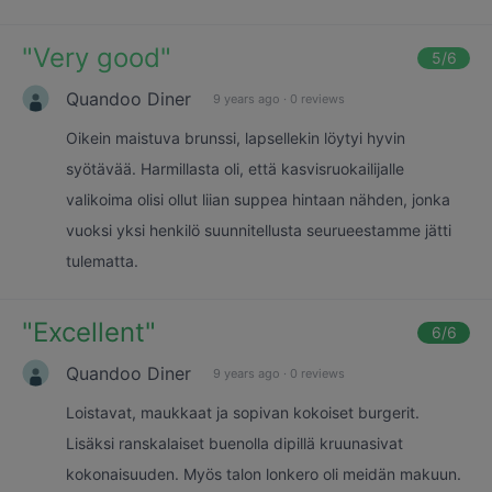
"
Very good
"
5
/6
Quandoo Diner
9 years ago
·
0 reviews
Oikein maistuva brunssi, lapsellekin löytyi hyvin
syötävää. Harmillasta oli, että kasvisruokailijalle
valikoima olisi ollut liian suppea hintaan nähden, jonka
vuoksi yksi henkilö suunnitellusta seurueestamme jätti
tulematta.
"
Excellent
"
6
/6
Quandoo Diner
9 years ago
·
0 reviews
Loistavat, maukkaat ja sopivan kokoiset burgerit.
Lisäksi ranskalaiset buenolla dipillä kruunasivat
kokonaisuuden. Myös talon lonkero oli meidän makuun.