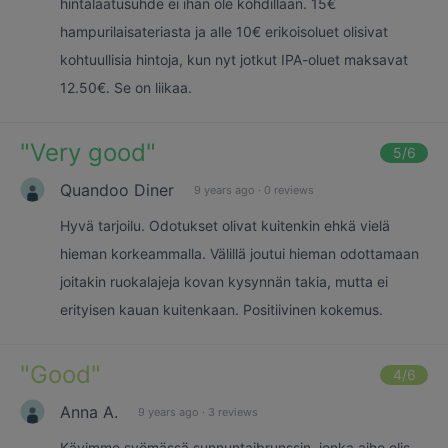
hintalaatusuhde ei ihan ole kohdillaan. 15€
hampurilaisateriasta ja alle 10€ erikoisoluet olisivat
kohtuullisia hintoja, kun nyt jotkut IPA-oluet maksavat
12.50€. Se on liikaa.
"
Very good
"
5
/6
Quandoo Diner
9 years ago
·
0 reviews
Hyvä tarjoilu. Odotukset olivat kuitenkin ehkä vielä
hieman korkeammalla. Välillä joutui hieman odottamaan
joitakin ruokalajeja kovan kysynnän takia, mutta ei
erityisen kauan kuitenkaan. Positiivinen kokemus.
"
Good
"
4
/6
Anna A.
9 years ago
·
3 reviews
Kävimme syömässä sunnuntaibrunssin, jonka aihe olis