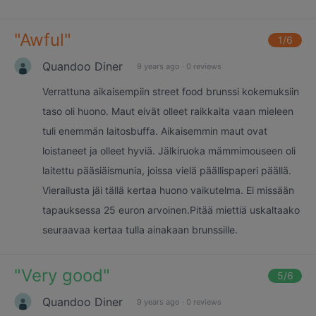
"
Awful
"
1
/6
Quandoo Diner
9 years ago
·
0 reviews
Verrattuna aikaisempiin street food brunssi kokemuksiin
taso oli huono. Maut eivät olleet raikkaita vaan mieleen
tuli enemmän laitosbuffa. Aikaisemmin maut ovat
loistaneet ja olleet hyviä. Jälkiruoka mämmimouseen oli
laitettu pääsiäismunia, joissa vielä päällispaperi päällä.
Vierailusta jäi tällä kertaa huono vaikutelma. Ei missään
tapauksessa 25 euron arvoinen.Pitää miettiä uskaltaako
seuraavaa kertaa tulla ainakaan brunssille.
"
Very good
"
5
/6
Quandoo Diner
9 years ago
·
0 reviews