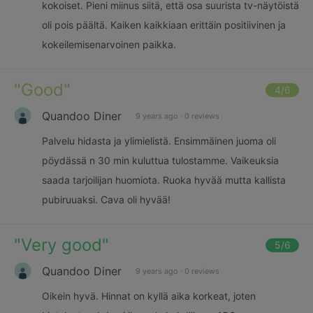
kokoiset. Pieni miinus siitä, että osa suurista tv-näytöistä
oli pois päältä. Kaiken kaikkiaan erittäin positiivinen ja
kokeilemisenarvoinen paikka.
"
Good
"
4
/6
Quandoo Diner
9 years ago
·
0 reviews
Palvelu hidasta ja ylimielistä. Ensimmäinen juoma oli
pöydässä n 30 min kuluttua tulostamme. Vaikeuksia
saada tarjoilijan huomiota. Ruoka hyvää mutta kallista
pubiruuaksi. Cava oli hyvää!
"
Very good
"
5
/6
Quandoo Diner
9 years ago
·
0 reviews
Oikein hyvä. Hinnat on kyllä aika korkeat, joten