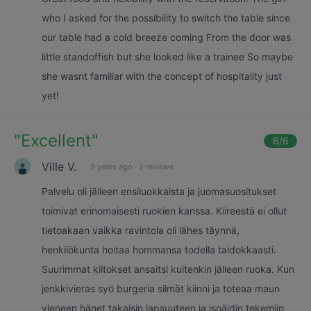
who I asked for the possibility to switch the table since
our table had a cold breeze coming From the door was
little standoffish but she looked like a trainee So maybe
she wasnt familiar with the concept of hospitality just
yet!
"
Excellent
"
6
/6
Ville V.
9 years ago
·
2 reviews
Palvelu oli jälleen ensiluokkaista ja juomasuositukset
toimivat erinomaisesti ruokien kanssa. Kiireestä ei ollut
tietoakaan vaikka ravintola oli lähes täynnä,
henkilökunta hoitaa hommansa todella taidokkaasti.
Suurimmat kiitokset ansaitsi kuitenkin jälleen ruoka. Kun
jenkkivieras syö burgeria silmät kiinni ja toteaa maun
vieneen hänet takaisin lapsuuteen ja isoäidin tekemiin