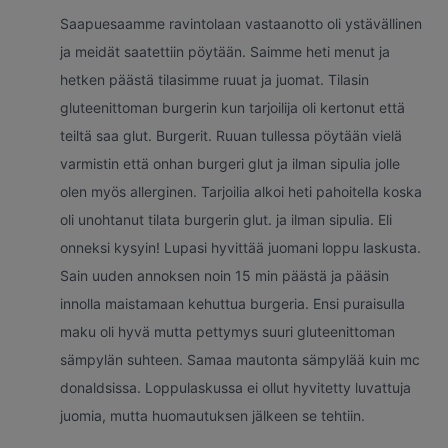
Saapuesaamme ravintolaan vastaanotto oli ystävällinen
ja meidät saatettiin pöytään. Saimme heti menut ja
hetken päästä tilasimme ruuat ja juomat. Tilasin
gluteenittoman burgerin kun tarjoilija oli kertonut että
teiltä saa glut. Burgerit. Ruuan tullessa pöytään vielä
varmistin että onhan burgeri glut ja ilman sipulia jolle
olen myös allerginen. Tarjoilia alkoi heti pahoitella koska
oli unohtanut tilata burgerin glut. ja ilman sipulia. Eli
onneksi kysyin! Lupasi hyvittää juomani loppu laskusta.
Sain uuden annoksen noin 15 min päästä ja pääsin
innolla maistamaan kehuttua burgeria. Ensi puraisulla
maku oli hyvä mutta pettymys suuri gluteenittoman
sämpylän suhteen. Samaa mautonta sämpylää kuin mc
donaldsissa. Loppulaskussa ei ollut hyvitetty luvattuja
juomia, mutta huomautuksen jälkeen se tehtiin.