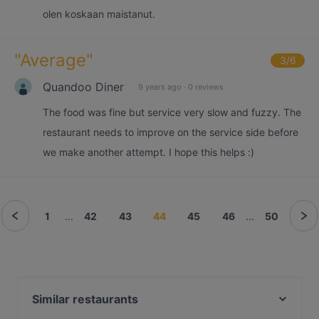
olen koskaan maistanut.
"
Average
"
3
/6
Quandoo Diner
9 years ago
·
0 reviews
The food was fine but service very slow and fuzzy. The
restaurant needs to improve on the service side before
we make another attempt. I hope this helps :)
1
...
42
43
44
45
46
...
50
Similar restaurants