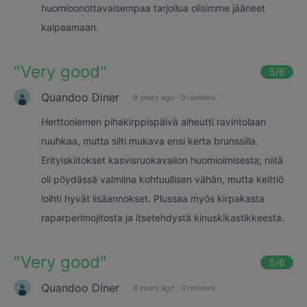
huomioonottavaisempaa tarjoilua olisimme jääneet
kaipaamaan.
"
Very good
"
5
/6
Quandoo Diner
9 years ago
·
0 reviews
Herttoniemen pihakirppispäivä aiheutti ravintolaan
ruuhkaa, mutta silti mukava ensi kerta brunssilla.
Erityiskiitokset kasvisruokavalion huomioimisesta; niitä
oli pöydässä valmiina kohtuullisen vähän, mutta keittiö
loihti hyvät lisäannokset. Plussaa myös kirpakasta
raparperimojitosta ja itsetehdystä kinuskikastikkeesta.
"
Very good
"
5
/6
Quandoo Diner
9 years ago
·
0 reviews