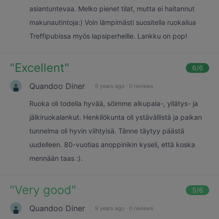
asiantuntevaa. Melko pienet tilat, mutta ei haitannut
makunautintoja:) Voin lämpimästi suositella ruokailua
Treffipubissa myös lapsiperheille. Lankku on pop!
"
Excellent
"
6
/6
Quandoo Diner
9 years ago
·
0 reviews
Ruoka oli todella hyvää, söimme alkupala-, yllätys- ja
jälkiruokalankut. Henkilökunta oli ystävällistä ja paikan
tunnelma oli hyvin viihtyisä. Tänne täytyy päästä
uudelleen. 80-vuotias anoppinikin kyseli, että koska
mennään taas :).
"
Very good
"
5
/6
Quandoo Diner
9 years ago
·
0 reviews