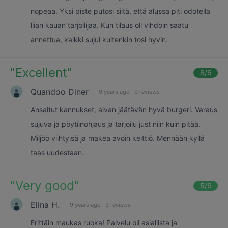
nopeaa. Yksi piste putosi siitä, että alussa piti odotella
liian kauan tarjoilijaa. Kun tilaus oli vihdoin saatu
annettua, kaikki sujui kuitenkin tosi hyvin.
"
Excellent
"
6
/6
Quandoo Diner
9 years ago
·
0 reviews
Ansaitut kannukset, aivan jäätävän hyvä burgeri. Varaus
sujuva ja pöytiinohjaus ja tarjoilu just niin kuin pitää.
Miljöö viihtyisä ja makea avoin keittiö. Mennään kyllä
taas uudestaan.
"
Very good
"
5
/6
Elina H.
9 years ago
·
3 reviews
Erittäin maukas ruoka! Palvelu oli asiallista ja