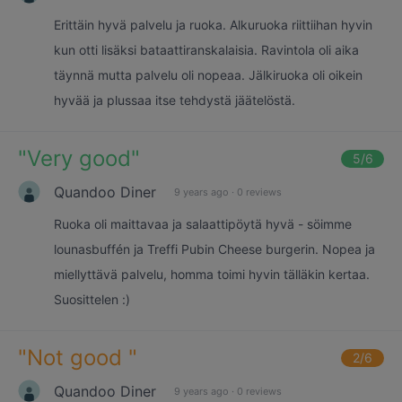
Erittäin hyvä palvelu ja ruoka. Alkuruoka riittiihan hyvin
kun otti lisäksi bataattiranskalaisia. Ravintola oli aika
täynnä mutta palvelu oli nopeaa. Jälkiruoka oli oikein
hyvää ja plussaa itse tehdystä jäätelöstä.
"
Very good
"
5
/6
Quandoo Diner
9 years ago
·
0 reviews
Ruoka oli maittavaa ja salaattipöytä hyvä - söimme
lounasbuffén ja Treffi Pubin Cheese burgerin. Nopea ja
miellyttävä palvelu, homma toimi hyvin tälläkin kertaa.
Suosittelen :)
"
Not good
"
2
/6
Quandoo Diner
9 years ago
·
0 reviews