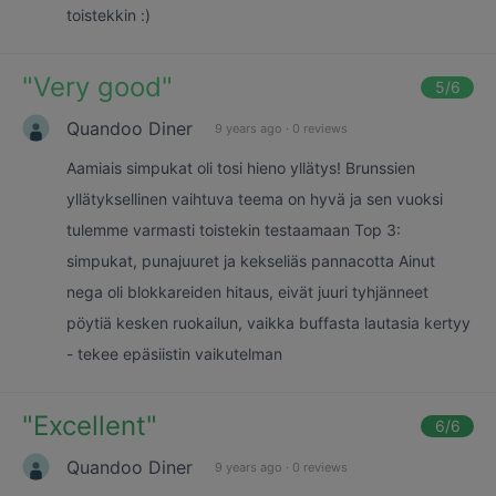
toistekkin :)
"
Very good
"
5
/6
Quandoo Diner
9 years ago
·
0 reviews
Aamiais simpukat oli tosi hieno yllätys! Brunssien
yllätyksellinen vaihtuva teema on hyvä ja sen vuoksi
tulemme varmasti toistekin testaamaan Top 3:
simpukat, punajuuret ja kekseliäs pannacotta Ainut
nega oli blokkareiden hitaus, eivät juuri tyhjänneet
pöytiä kesken ruokailun, vaikka buffasta lautasia kertyy
- tekee epäsiistin vaikutelman
"
Excellent
"
6
/6
Quandoo Diner
9 years ago
·
0 reviews