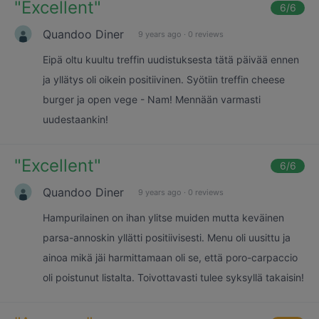
"
Excellent
"
6
/6
Quandoo Diner
9 years ago
·
0 reviews
Eipä oltu kuultu treffin uudistuksesta tätä päivää ennen
ja yllätys oli oikein positiivinen. Syötiin treffin cheese
burger ja open vege - Nam! Mennään varmasti
uudestaankin!
"
Excellent
"
6
/6
Quandoo Diner
9 years ago
·
0 reviews
Hampurilainen on ihan ylitse muiden mutta keväinen
parsa-annoskin yllätti positiivisesti. Menu oli uusittu ja
ainoa mikä jäi harmittamaan oli se, että poro-carpaccio
oli poistunut listalta. Toivottavasti tulee syksyllä takaisin!