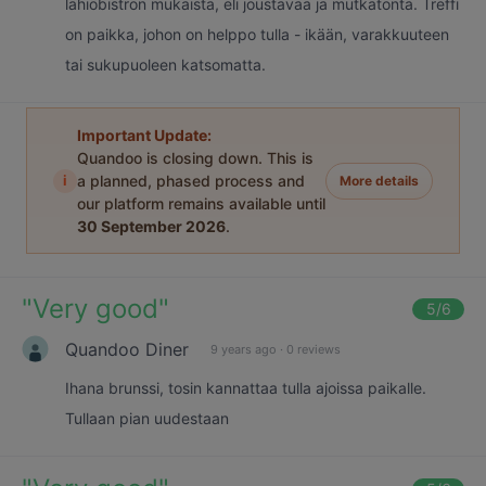
lähiöbistron mukaista, eli joustavaa ja mutkatonta. Treffi
on paikka, johon on helppo tulla - ikään, varakkuuteen
tai sukupuoleen katsomatta.
Important Update:
Quandoo is closing down. This is
i
a planned, phased process and
More details
our platform remains available until
30 September 2026
.
"
Very good
"
5
/6
Quandoo Diner
9 years ago
·
0 reviews
Ihana brunssi, tosin kannattaa tulla ajoissa paikalle.
Tullaan pian uudestaan