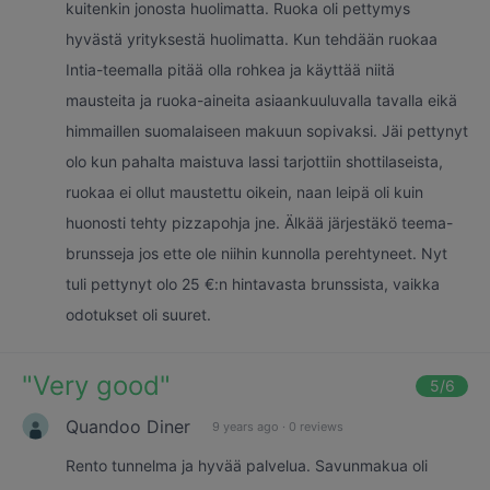
kuitenkin jonosta huolimatta. Ruoka oli pettymys
hyvästä yrityksestä huolimatta. Kun tehdään ruokaa
Intia-teemalla pitää olla rohkea ja käyttää niitä
mausteita ja ruoka-aineita asiaankuuluvalla tavalla eikä
himmaillen suomalaiseen makuun sopivaksi. Jäi pettynyt
olo kun pahalta maistuva lassi tarjottiin shottilaseista,
ruokaa ei ollut maustettu oikein, naan leipä oli kuin
huonosti tehty pizzapohja jne. Älkää järjestäkö teema-
brunsseja jos ette ole niihin kunnolla perehtyneet. Nyt
tuli pettynyt olo 25 €:n hintavasta brunssista, vaikka
odotukset oli suuret.
"
Very good
"
5
/6
Quandoo Diner
9 years ago
·
0 reviews
Rento tunnelma ja hyvää palvelua. Savunmakua oli