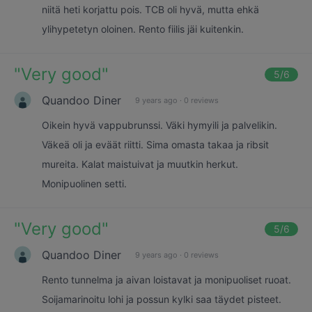
niitä heti korjattu pois. TCB oli hyvä, mutta ehkä
ylihypetetyn oloinen. Rento fiilis jäi kuitenkin.
"
Very good
"
5
/6
Quandoo Diner
9 years ago
·
0 reviews
Oikein hyvä vappubrunssi. Väki hymyili ja palvelikin.
Väkeä oli ja eväät riitti. Sima omasta takaa ja ribsit
mureita. Kalat maistuivat ja muutkin herkut.
Monipuolinen setti.
"
Very good
"
5
/6
Quandoo Diner
9 years ago
·
0 reviews
Rento tunnelma ja aivan loistavat ja monipuoliset ruoat.
Soijamarinoitu lohi ja possun kylki saa täydet pisteet.