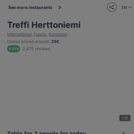
See more restaurants
EN
Treffi Herttoniemi
International
,
Fusion
,
European
Dishes priced around
:
29€
2,475 reviews
4.9
/
6
1
/
6
Table for 2 people for today