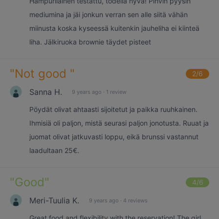
Hampurilainen testattu, todella hyvä! Pihvin pyysin
mediumina ja jäi jonkun verran sen alle siitä vähän
miinusta koska kyseessä kuitenkin jauheliha ei kiinteä
liha. Jälkiruoka brownie täydet pisteet
"
Not good
"
2
/6
Sanna H.
9 years ago
·
1 review
Pöydät olivat ahtaasti sijoitetut ja paikka ruuhkainen.
Ihmisiä oli paljon, mistä seurasi paljon jonotusta. Ruuat ja
juomat olivat jatkuvasti loppu, eikä brunssi vastannut
laadultaan 25€.
"
Good
"
4
/6
Meri-Tuulia K.
9 years ago
·
4 reviews
Great food and flexibility with the reservation! The girl