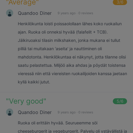
"
Average
"
3
/6
Quandoo Diner
9 years ago
·
0 reviews
Henkilökunta loisti poissaolollaan lähes koko ruokailun
ajan. Ruoka oli onneksi hyvää (falafelit + TCB).
Jälkiruoaksi tilasin milkshaken, jonka mukana ei tullut
pilliä tai muitakaan 'aseita' ja nauttiminen oli
mahdotonta. Henkilökuntaa ei näkynyt, jotta tilanne olisi
saatu pelastettua. Miljöö aika ahdas ja pöydät toistensa
vieressä niin että viereisten ruokailijoiden kanssa jaetaan
kyllä kaikki jutut.
"
Very good
"
5
/6
Quandoo Diner
9 years ago
·
0 reviews
Ruoka oli erittäin hyvää. Seurueemme söi
cheeseburgerit ja vegeburgerit. Palvelu oli ystävällistä ja