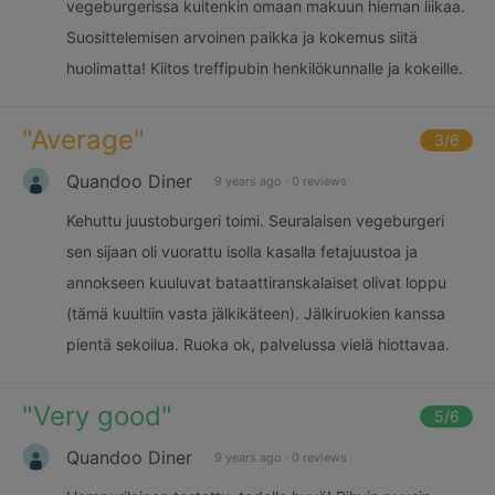
vegeburgerissa kuitenkin omaan makuun hieman liikaa.
Suosittelemisen arvoinen paikka ja kokemus siitä
huolimatta! Kiitos treffipubin henkilökunnalle ja kokeille.
"
Average
"
3
/6
Quandoo Diner
9 years ago
·
0 reviews
Kehuttu juustoburgeri toimi. Seuralaisen vegeburgeri
sen sijaan oli vuorattu isolla kasalla fetajuustoa ja
annokseen kuuluvat bataattiranskalaiset olivat loppu
(tämä kuultiin vasta jälkikäteen). Jälkiruokien kanssa
pientä sekoilua. Ruoka ok, palvelussa vielä hiottavaa.
"
Very good
"
5
/6
Quandoo Diner
9 years ago
·
0 reviews