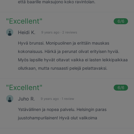
että baarille maksujono koko ravintolan.
"
Excellent
"
6
/6
Heidi K.
9 years ago
·
2 reviews
Hyvä brunssi. Monipuolinen ja erittäin mauskas
kokonaisuus. Härkä ja perunat olivat erityisen hyviä.
Myös lapsille hyvät oltavat vaikka ei lasten leikkipaikkaa
ollutkaan, mutta runsaasti pelejä pelattavaksi.
"
Excellent
"
6
/6
Juho R.
9 years ago
·
1 review
Ystävällinen ja nopea palvelu. Helsingin paras
juustohampurilainen! Hyvä olut valikoima