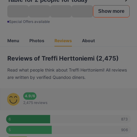
Show more
Special Offers available
Menu
Photos
Reviews
About
Reviews of Treffi Herttoniemi (2,475)
Read what people think about Treffi Herttoniemi! All reviews
are written by verified Quandoo diners.
4.9
/
6
2,475 reviews
873
6
906
5