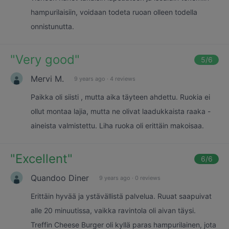
hampurilaisiin, voidaan todeta ruoan olleen todella
onnistunutta.
"
Very good
"
5
/6
Mervi M.
9 years ago
·
4 reviews
Paikka oli siisti , mutta aika täyteen ahdettu. Ruokia ei
ollut montaa lajia, mutta ne olivat laadukkaista raaka -
aineista valmistettu. Liha ruoka oli erittäin makoisaa.
"
Excellent
"
6
/6
Quandoo Diner
9 years ago
·
0 reviews
Erittäin hyvää ja ystävällistä palvelua. Ruuat saapuivat
alle 20 minuutissa, vaikka ravintola oli aivan täysi.
Treffin Cheese Burger oli kyllä paras hampurilainen, jota