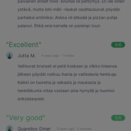
päiväinen street food -brunssi oli pettymys. En ole lohen
ystävä, mutta lohi-mäti -rieskat osoittautuivat pöydän
parhaiksi antimiksi. Ankka oli sitkeää ja pizzan pohja
palanut. Ehkä ensi kerralla on parempi tuuri.
"
Excellent
"
6
/6
Jutta M.
9 years ago
·
1 review
Vaihtuvat brunssit ei petä koskaan ja viikko toisensa
jälkeen pöydät notkuu ihania ja vaihtelevia herkkuja.
Kaikki on tuoretta ja raikasta ja maukasta ja
henkilökunta ottaa vastaan aina hymyllä ja huomioi
erikoistarpeet.
"
Very good
"
5
/6
Quandoo Diner
9 years ago
·
0 reviews