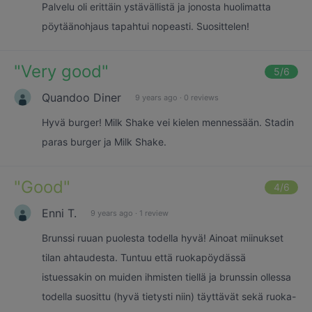
Palvelu oli erittäin ystävällistä ja jonosta huolimatta
pöytäänohjaus tapahtui nopeasti. Suosittelen!
"
Very good
"
5
/6
Quandoo Diner
9 years ago
·
0 reviews
Hyvä burger! Milk Shake vei kielen mennessään. Stadin
paras burger ja Milk Shake.
"
Good
"
4
/6
Enni T.
9 years ago
·
1 review
Brunssi ruuan puolesta todella hyvä! Ainoat miinukset
tilan ahtaudesta. Tuntuu että ruokapöydässä
istuessakin on muiden ihmisten tiellä ja brunssin ollessa
todella suosittu (hyvä tietysti niin) täyttävät sekä ruoka-