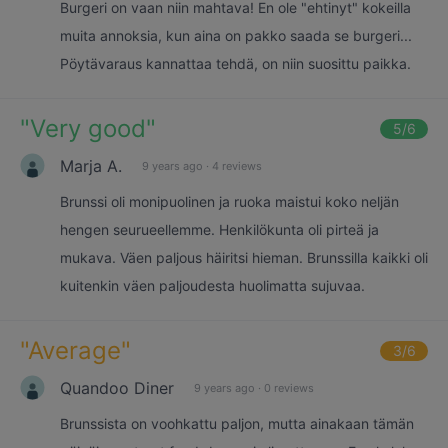
Burgeri on vaan niin mahtava! En ole "ehtinyt" kokeilla
muita annoksia, kun aina on pakko saada se burgeri...
Pöytävaraus kannattaa tehdä, on niin suosittu paikka.
"
Very good
"
5
/6
Marja A.
9 years ago
·
4 reviews
Brunssi oli monipuolinen ja ruoka maistui koko neljän
hengen seurueellemme. Henkilökunta oli pirteä ja
mukava. Väen paljous häiritsi hieman. Brunssilla kaikki oli
kuitenkin väen paljoudesta huolimatta sujuvaa.
"
Average
"
3
/6
Quandoo Diner
9 years ago
·
0 reviews
Brunssista on voohkattu paljon, mutta ainakaan tämän