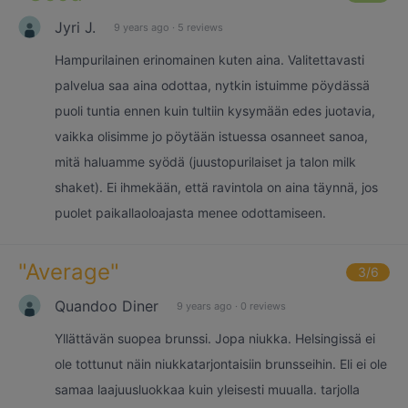
Jyri J.
9 years ago
·
5 reviews
Hampurilainen erinomainen kuten aina. Valitettavasti
palvelua saa aina odottaa, nytkin istuimme pöydässä
puoli tuntia ennen kuin tultiin kysymään edes juotavia,
vaikka olisimme jo pöytään istuessa osanneet sanoa,
mitä haluamme syödä (juustopurilaiset ja talon milk
shaket). Ei ihmekään, että ravintola on aina täynnä, jos
puolet paikallaoloajasta menee odottamiseen.
"
Average
"
3
/6
Quandoo Diner
9 years ago
·
0 reviews
Yllättävän suopea brunssi. Jopa niukka. Helsingissä ei
ole tottunut näin niukkatarjontaisiin brunsseihin. Eli ei ole
samaa laajuusluokkaa kuin yleisesti muualla. tarjolla