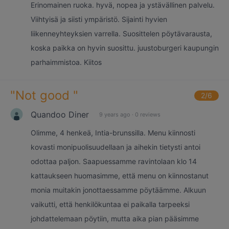
Erinomainen ruoka. hyvä, nopea ja ystävällinen palvelu.
Viihtyisä ja siisti ympäristö. Sijainti hyvien
liikenneyhteyksien varrella. Suosittelen pöytävarausta,
koska paikka on hyvin suosittu. juustoburgeri kaupungin
parhaimmistoa. Kiitos
"
Not good
"
2
/6
Quandoo Diner
9 years ago
·
0 reviews
Olimme, 4 henkeä, Intia-brunssilla. Menu kiinnosti
kovasti monipuolisuudellaan ja aihekin tietysti antoi
odottaa paljon. Saapuessamme ravintolaan klo 14
kattaukseen huomasimme, että menu on kiinnostanut
monia muitakin jonottaessamme pöytäämme. Alkuun
vaikutti, että henkilökuntaa ei paikalla tarpeeksi
johdattelemaan pöytiin, mutta aika pian pääsimme