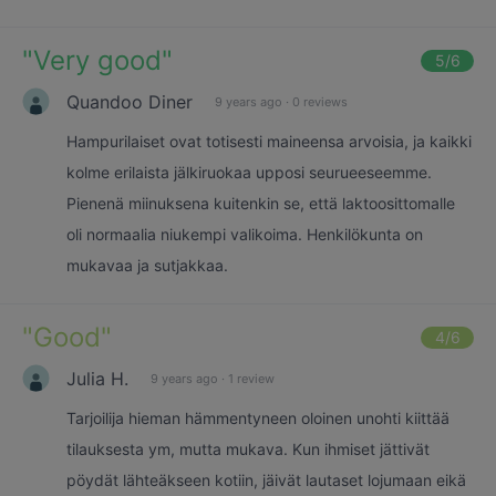
"
Very good
"
5
/6
Quandoo Diner
9 years ago
·
0 reviews
Hampurilaiset ovat totisesti maineensa arvoisia, ja kaikki
kolme erilaista jälkiruokaa upposi seurueeseemme.
Pienenä miinuksena kuitenkin se, että laktoosittomalle
oli normaalia niukempi valikoima. Henkilökunta on
mukavaa ja sutjakkaa.
"
Good
"
4
/6
Julia H.
9 years ago
·
1 review
Tarjoilija hieman hämmentyneen oloinen unohti kiittää
tilauksesta ym, mutta mukava. Kun ihmiset jättivät
pöydät lähteäkseen kotiin, jäivät lautaset lojumaan eikä