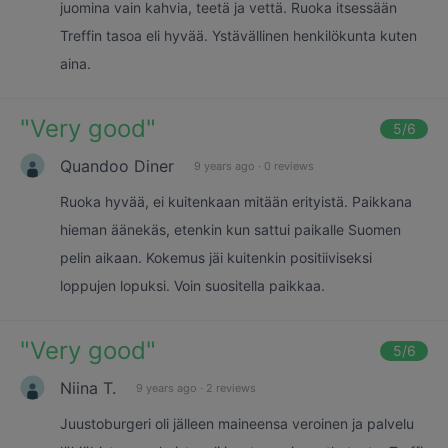
juomina vain kahvia, teetä ja vettä. Ruoka itsessään
Treffin tasoa eli hyvää. Ystävällinen henkilökunta kuten
aina.
"
Very good
"
5
/6
Quandoo Diner
9 years ago
·
0 reviews
Ruoka hyvää, ei kuitenkaan mitään erityistä. Paikkana
hieman äänekäs, etenkin kun sattui paikalle Suomen
pelin aikaan. Kokemus jäi kuitenkin positiiviseksi
loppujen lopuksi. Voin suositella paikkaa.
"
Very good
"
5
/6
Niina T.
9 years ago
·
2 reviews
Juustoburgeri oli jälleen maineensa veroinen ja palvelu