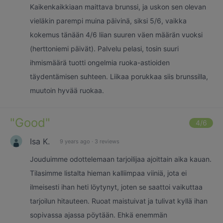
Kaikenkaikkiaan maittava brunssi, ja uskon sen olevan
vieläkin parempi muina päivinä, siksi 5/6, vaikka
kokemus tänään 4/6 liian suuren väen määrän vuoksi
(herttoniemi päivät). Palvelu pelasi, tosin suuri
ihmismäärä tuotti ongelmia ruoka-astioiden
täydentämisen suhteen. Liikaa porukkaa siis brunssilla,
muutoin hyvää ruokaa.
"
Good
"
4
/6
Isa K.
9 years ago
·
3 reviews
Jouduimme odottelemaan tarjoilijaa ajoittain aika kauan.
Tilasimme listalta hieman kalliimpaa viiniä, jota ei
ilmeisesti ihan heti löytynyt, joten se saattoi vaikuttaa
tarjoilun hitauteen. Ruoat maistuivat ja tulivat kyllä ihan
sopivassa ajassa pöytään. Ehkä enemmän