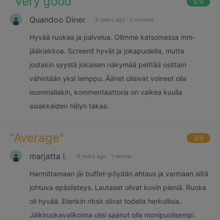
"
Very good
"
5
/6
Quandoo Diner
9 years ago
·
0 reviews
Hyvää ruokaa ja palvelua. Olimme katsomassa mm-
jääkiekkoa. Screenit hyvät ja jokapuolella, mutta
jostakin syystä jokaisen näkymää peittää osittain
vähintään yksi lamppu. Äänet olisivat voineet olla
isommallakin, kommentaattoria on vaikea kuulla
asiakkaiden hälyn takaa.
"
Average
"
3
/6
marjatta l.
9 years ago
·
1 review
Harmittamaan jäi buffet-pöydän ahtaus ja varmaan siitä
johtuva epäsiisteys. Lautaset olivat kovin pieniä. Ruoka
oli hyvää. Etenkin ribsit olivat todella herkullisia.
Jälkiruokavalikoima olisi saanut olla monipuolisempi.