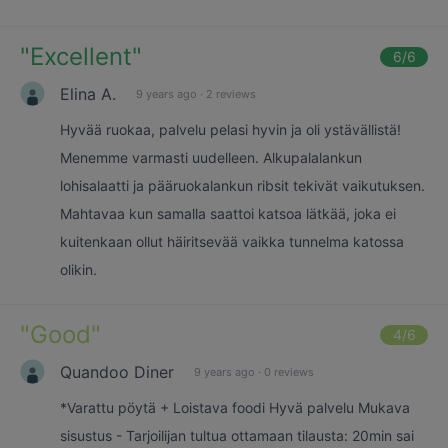
"
Excellent
"
6
/6
Elina A.
9 years ago
·
2 reviews
Hyvää ruokaa, palvelu pelasi hyvin ja oli ystävällistä!
Menemme varmasti uudelleen. Alkupalalankun
lohisalaatti ja pääruokalankun ribsit tekivät vaikutuksen.
Mahtavaa kun samalla saattoi katsoa lätkää, joka ei
kuitenkaan ollut häiritsevää vaikka tunnelma katossa
olikin.
"
Good
"
4
/6
Quandoo Diner
9 years ago
·
0 reviews
*Varattu pöytä + Loistava foodi Hyvä palvelu Mukava
sisustus - Tarjoilijan tultua ottamaan tilausta: 20min sai