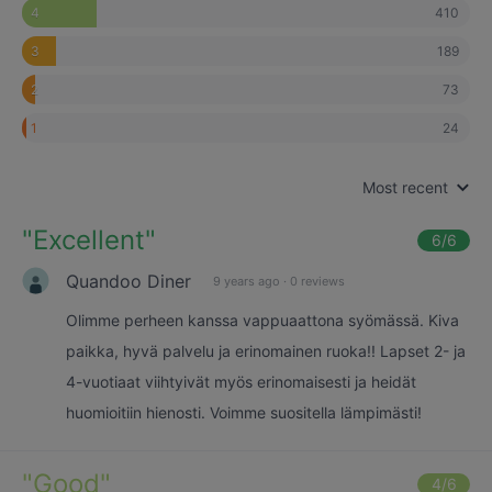
410
4
189
3
73
2
24
1
Most recent
"
Excellent
"
6
/6
Quandoo Diner
9 years ago
·
0 reviews
Olimme perheen kanssa vappuaattona syömässä. Kiva
paikka, hyvä palvelu ja erinomainen ruoka!! Lapset 2- ja
4-vuotiaat viihtyivät myös erinomaisesti ja heidät
huomioitiin hienosti. Voimme suositella lämpimästi!
"
Good
"
4
/6