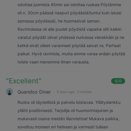
odottaa juomista 45min sai odottaa ruokaa Pöytämme
oli n. 30cm päässä naapuri pöydästä(tuntui kuin istuisi
samassa pöydässä), he huomasivat saman.
Ravintolassa oli alle puolet pöydistä vapaina silti kaikki
varatut pöydät olivat yhdessä nurkassa vierekkäin ja ne
ketkä eivät olleet varanneet pöytää saivat ns. Parhaat
paikat. Hyvä ravintola, mutta emme varaa enään pöytää
toiste vaan menemme ilman varausta.
"
Excellent
"
6
/6
Quandoo Diner
9 years ago
·
0 reviews
Ruoka oli täydellistä ja palvelu loistavaa. Yllätyslankku
yllätti positiivisesti. Tarjoilija oli huumorintajuinen ja
mukavasti osana meidän illanviettoa! Mukava paikka,
soveltuu moneen eri hetkeen ja varmasti tullaan