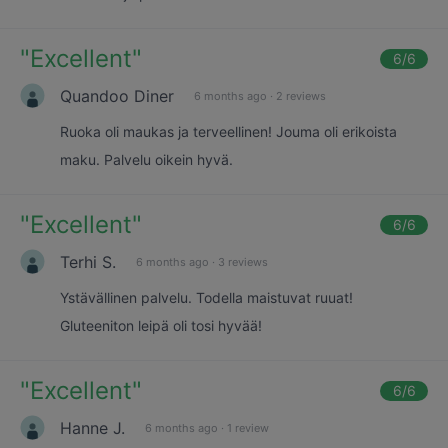
"
Excellent
"
6
/6
Quandoo Diner
6 months ago
·
2 reviews
Ruoka oli maukas ja terveellinen! Jouma oli erikoista
maku. Palvelu oikein hyvä.
"
Excellent
"
6
/6
Terhi S.
6 months ago
·
3 reviews
Ystävällinen palvelu. Todella maistuvat ruuat!
Gluteeniton leipä oli tosi hyvää!
"
Excellent
"
6
/6
Hanne J.
6 months ago
·
1 review