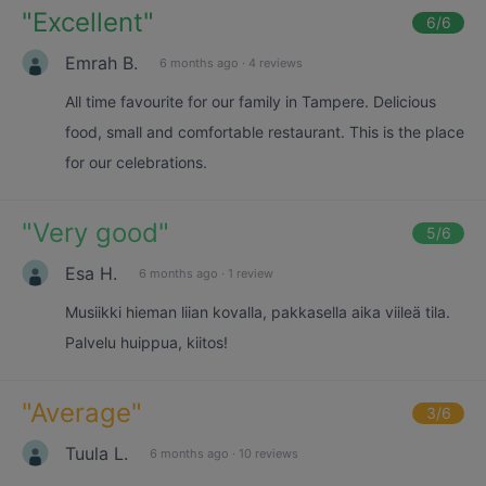
"
Excellent
"
6
/6
Emrah B.
6 months ago
·
4 reviews
All time favourite for our family in Tampere. Delicious
food, small and comfortable restaurant. This is the place
for our celebrations.
"
Very good
"
5
/6
Esa H.
6 months ago
·
1 review
Musiikki hieman liian kovalla, pakkasella aika viileä tila.
Palvelu huippua, kiitos!
"
Average
"
3
/6
Tuula L.
6 months ago
·
10 reviews