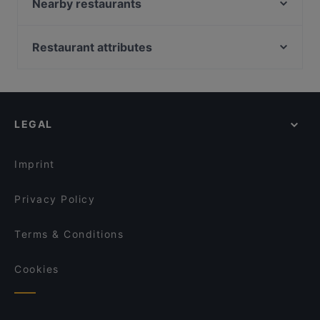
Desibeli
Nearby restaurants
Ravintola Ohranjyvä
Ravintola Muusa
Tivoli Smørrebrød & Øl
Purebite Tampere Keskusta
Restaurant attributes
Ravintola Afgan
SiipiWeikot Tampere Keskusta
Gluten-free Options in Tampere
Viikinkiravintola Harald - Tampere
Naughty BRGR Tampere
Casual Restaurants in Tampere
Ukkometso
El Barcito Tapas & Bar
Cosy Restaurants in Tampere
Ståhlberg Keskustori
Relove Stockmann Tampere
LEGAL
English Speaking Restaurants in Tampere
Maranga
Lautapelikahvila Taverna
Tourist-friendly Restaurants in Tampere
Kumma Bar & Street Kitchen
Bellmanni - Tampere
Imprint
Trattoria Don Franco
Il Centro - Tampere
Privacy Policy
Terms & Conditions
Cookies