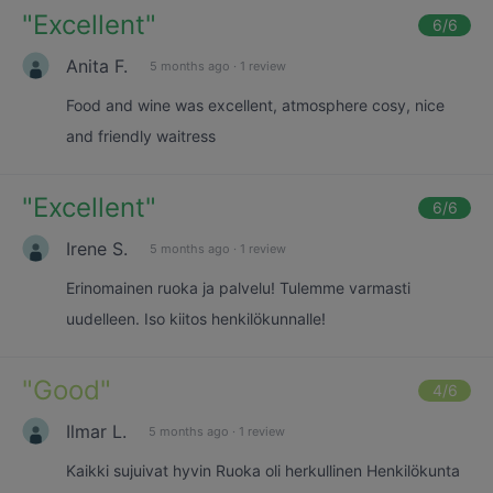
"
Excellent
"
6
/6
Anita F.
5 months ago
·
1 review
Food and wine was excellent, atmosphere cosy, nice
and friendly waitress
"
Excellent
"
6
/6
Irene S.
5 months ago
·
1 review
Erinomainen ruoka ja palvelu! Tulemme varmasti
uudelleen. Iso kiitos henkilökunnalle!
"
Good
"
4
/6
Ilmar L.
5 months ago
·
1 review
Kaikki sujuivat hyvin Ruoka oli herkullinen Henkilökunta