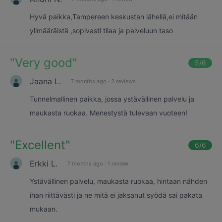
Hyvä paikka,Tampereen keskustan lähellä,ei mitään
ylimääräistä ,sopivasti tilaa ja palveluun taso
"
Very good
"
5
/6
Jaana L.
7 months ago
·
2 reviews
Tunnelmallinen paikka, jossa ystävällinen palvelu ja
maukasta ruokaa. Menestystä tulevaan vuoteen!
"
Excellent
"
6
/6
Erkki L.
7 months ago
·
1 review
Ystävällinen palvelu, maukasta ruokaa, hintaan nähden
ihan riittävästi ja ne mitä ei jaksanut syödä sai pakata
mukaan.