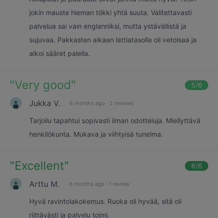
jokin mauste hieman tökki yhtä suuta. Valitettavasti
palvelua sai vain englanniksi, mutta ystävällistä ja
sujuvaa. Pakkasten aikaan lattiatasolla oli vetoisaa ja
alkoi sääret palella.
"
Very good
"
5
/6
Jukka V.
6 months ago
·
2 reviews
Tarjoilu tapahtui sopivasti ilman odotteluja. Miellyttävä
henkilökunta. Mukava ja viihtyisä tunelma.
"
Excellent
"
6
/6
Arttu M.
6 months ago
·
1 review
Hyvä ravintolakokemus. Ruoka oli hyvää, sitä oli
riittävästi ja palvelu toimi.