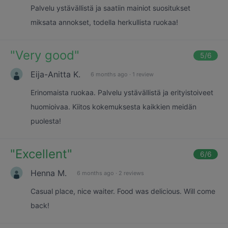
Palvelu ystävällistä ja saatiin mainiot suositukset
miksata annokset, todella herkullista ruokaa!
"
Very good
"
5
/6
Eija-Anitta K.
6 months ago
·
1 review
Erinomaista ruokaa. Palvelu ystävällistä ja erityistoiveet
huomioivaa. Kiitos kokemuksesta kaikkien meidän
puolesta!
"
Excellent
"
6
/6
Henna M.
6 months ago
·
2 reviews
Casual place, nice waiter. Food was delicious. Will come
back!