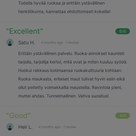
Todella hyvää ruokaa ja erittäin ystävällinen
henkilökunta, kannattaa ehdottomasti kokeilla!
"
Excellent
"
6
/6
Satu H.
4 months ago
·
1 review
Erittäin ystävällinen palvelu. Ruoka-annokset kauniisti
tarjolla, tarjoilija kertoi, mitä ovat ja miten kuuluu syödä.
Huokui rakkaus kotimaansa ruokakulttuuria kohtaan.
Ruoka maukasta, erilaiset maut tulivat hyvin esiin eikä
ollut peitetty voimakkailla mausteilla. Ravintola pieni,
muttei ahdas. Tunnelmallinen. Vahva suositus!
"
Good
"
4
/6
Heli L.
4 months ago
·
1 review