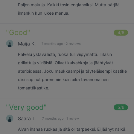
Paljon makuja. Kaikki tosin englanniksi. Mutta pärjää
ilmankin kun lukee menua.
"
Good
"
4
/6
Maija K.
7 months ago
·
2 reviews
Palvelu ystävällistä, ruoka tuli viipymättä. Tilasin
grillattuja viiriäisiä. Olivat kuivahkoja ja jäähtyivät
aterioidessa. Joku maukkaampi ja täyteläisempi kastike
olisi sopinut paremmin kuin aika tavanomainen
tomaattikastike.
"
Very good
"
5
/6
Saara T.
7 months ago
·
1 review
Aivan ihanaa ruokaa ja sitä oli tarpeeksi. Ei jäänyt nälkä.