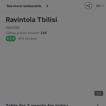
See more restaurants
EN
Ravintola Tbilisi
Georgian
Dishes priced around
:
24€
404 reviews
5.2
/
6
1
/
3
Table for 2 people for today