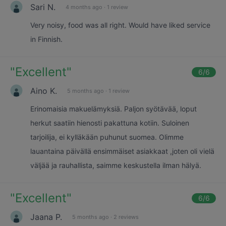
Sari N.
4 months ago
·
1 review
Very noisy, food was all right. Would have liked service
in Finnish.
"
Excellent
"
6
/6
Aino K.
5 months ago
·
1 review
Erinomaisia makuelämyksiä. Paljon syötävää, loput
herkut saatiin hienosti pakattuna kotiin. Suloinen
tarjoilija, ei kylläkään puhunut suomea. Olimme
lauantaina päivällä ensimmäiset asiakkaat ,joten oli vielä
väljää ja rauhallista, saimme keskustella ilman hälyä.
"
Excellent
"
6
/6
Jaana P.
5 months ago
·
2 reviews