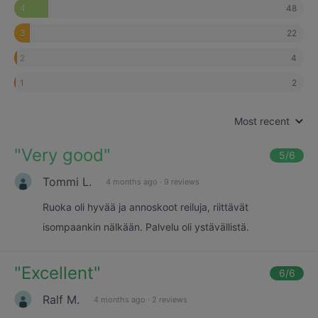
48
4
22
3
4
2
2
1
Most recent
"
Very good
"
5
/6
Tommi L.
4 months ago
·
9 reviews
Ruoka oli hyvää ja annoskoot reiluja, riittävät
isompaankin nälkään. Palvelu oli ystävällistä.
"
Excellent
"
6
/6
Ralf M.
4 months ago
·
2 reviews