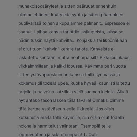
munakoisokääryleet ja sitten pääruuat ennenkuin
olimme ehtineet kääryleitä syötä ja sitten pääruokien
puolivälissä toinen alkupalamme pelmenit.. Espressoa ei
saanut. Laihaa kahvia tarjottiin lasikupeista, joissa se
hädin tuskin näytti kahvilta... Konjakkia tai likööriäkään
ei ollut tuon "kahvin" keralle tarjota. Kahveista ei
laskutettu sentään, mutta hohhoijaa silti! Pikkujoulukausi
vilkkaimmillaan ja kaikki lopussa. Kävimme pari vuotta
sitten ystäväpariskunnan kanssa teillä syömässä ja
kokemus oli todella upea. Ruoka hyvää, kauniisti laitettu
tarjolle ja palvelua sai silloin vielä suomen kielellä. Älkää
nyt antako tason laskea tällä tavalla! Onneksi olimme
tällä kertaa ystäväseurueella liikkeellä. Jos olisin
kutsunut vieraita tälle käynnille, niin olisin ollut todella
nolona ja harmitellut valintaani. Tsemppiä teille
loppuvuoteen ja siitä eteenpäin! T. Outi