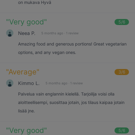
on mukava Hyvä
"
Very good
"
5
/6
Neea P.
5 months ago
·
1 review
Amazing food and generous portions! Great vegetarian
options, and any vegan ones.
"
Average
"
3
/6
Kimmo L.
5 months ago
·
1 review
Palvelua vain englannin kielellä. Tarjoilija voisi olla
aloitteellisempi, suosittaa jotain, jos tilaus kaipaa jotain
lisää jne.
"
Very good
"
5
/6