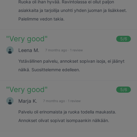
Ruoka oli ihan hyvää. Ravintolassa ei ollut paljon
asiakkaita ja tarjoilija unohti yhden juoman ja lisäkkeet.
Palelimme vedon takia.
"
Very good
"
5
/6
Leena M.
7 months ago
·
1 review
Ystävällinen palvelu, annokset sopivan isoja, ei jäänyt
nälkä. Suosittelemme edelleen.
"
Very good
"
5
/6
Marja K.
7 months ago
·
1 review
Palvelu oli erinomaista ja ruoka todella maukasta.
Annokset olivat sopivat isompaankin nälkään.