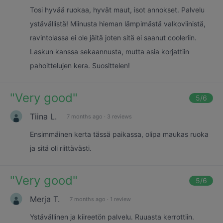
Tosi hyvää ruokaa, hyvät maut, isot annokset. Palvelu
ystävällistä! Miinusta hieman lämpimästä valkoviinistä,
ravintolassa ei ole jäitä joten sitä ei saanut cooleriin.
Laskun kanssa sekaannusta, mutta asia korjattiin
pahoittelujen kera. Suosittelen!
"
Very good
"
5
/6
Tiina L.
7 months ago
·
3 reviews
Ensimmäinen kerta tässä paikassa, olipa maukas ruoka
ja sitä oli riittävästi.
"
Very good
"
5
/6
Merja T.
7 months ago
·
1 review
Ystävällinen ja kiireetön palvelu. Ruuasta kerrottiin.