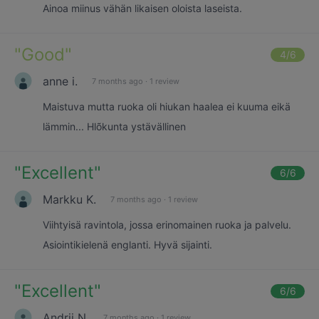
Ainoa miinus vähän likaisen oloista laseista.
"
Good
"
4
/6
anne i.
7 months ago
·
1 review
Maistuva mutta ruoka oli hiukan haalea ei kuuma eikä
lämmin... Hlõkunta ystävällinen
"
Excellent
"
6
/6
Markku K.
7 months ago
·
1 review
Viihtyisä ravintola, jossa erinomainen ruoka ja palvelu.
Asiointikielenä englanti. Hyvä sijainti.
"
Excellent
"
6
/6
Andrii N.
7 months ago
·
1 review