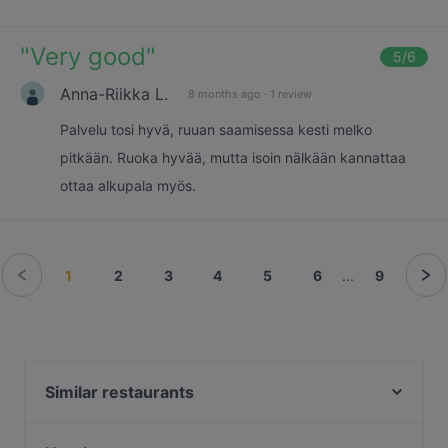
"
Very good
"
5
/6
Anna-Riikka L.
8 months ago
·
1 review
Palvelu tosi hyvä, ruuan saamisessa kesti melko
pitkään. Ruoka hyvää, mutta isoin nälkään kannattaa
ottaa alkupala myös.
1
2
3
4
5
6
...
9
Similar restaurants
OPPA Korean BBQ Tampere