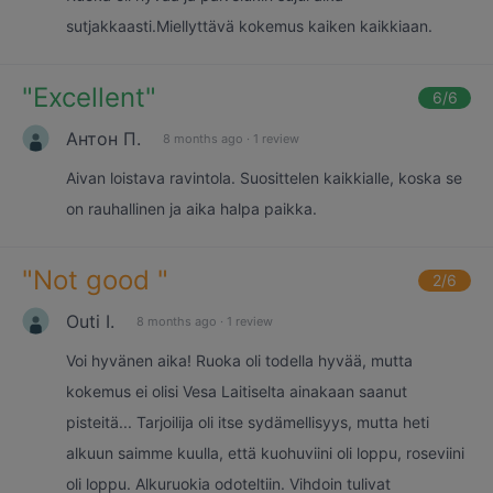
sutjakkaasti.Miellyttävä kokemus kaiken kaikkiaan.
"
Excellent
"
6
/6
Антон П.
8 months ago
·
1 review
Aivan loistava ravintola. Suosittelen kaikkialle, koska se
on rauhallinen ja aika halpa paikka.
"
Not good
"
2
/6
Outi I.
8 months ago
·
1 review
Voi hyvänen aika! Ruoka oli todella hyvää, mutta
kokemus ei olisi Vesa Laitiselta ainakaan saanut
pisteitä... Tarjoilija oli itse sydämellisyys, mutta heti
alkuun saimme kuulla, että kuohuviini oli loppu, roseviini
oli loppu. Alkuruokia odoteltiin. Vihdoin tulivat