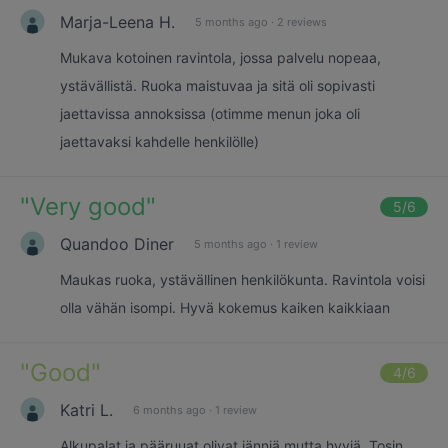
Marja-Leena H.
5 months ago
·
2 reviews
Mukava kotoinen ravintola, jossa palvelu nopeaa,
ystävällistä. Ruoka maistuvaa ja sitä oli sopivasti
jaettavissa annoksissa (otimme menun joka oli
jaettavaksi kahdelle henkilölle)
"
Very good
"
5
/6
Quandoo Diner
5 months ago
·
1 review
Maukas ruoka, ystävällinen henkilökunta. Ravintola voisi
olla vähän isompi. Hyvä kokemus kaiken kaikkiaan
"
Good
"
4
/6
Katri L.
6 months ago
·
1 review
Alkupalat ja pääruuat olivat jänniä mutta hyviä. Tosin