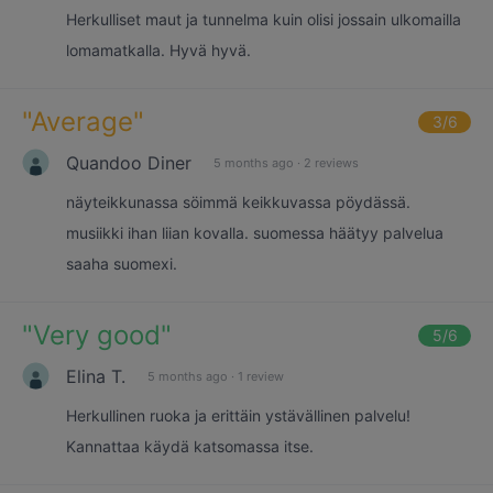
Herkulliset maut ja tunnelma kuin olisi jossain ulkomailla
lomamatkalla. Hyvä hyvä.
"
Average
"
3
/6
Quandoo Diner
5 months ago
·
2 reviews
näyteikkunassa söimmä keikkuvassa pöydässä.
musiikki ihan liian kovalla. suomessa häätyy palvelua
saaha suomexi.
"
Very good
"
5
/6
Elina T.
5 months ago
·
1 review
Herkullinen ruoka ja erittäin ystävällinen palvelu!
Kannattaa käydä katsomassa itse.