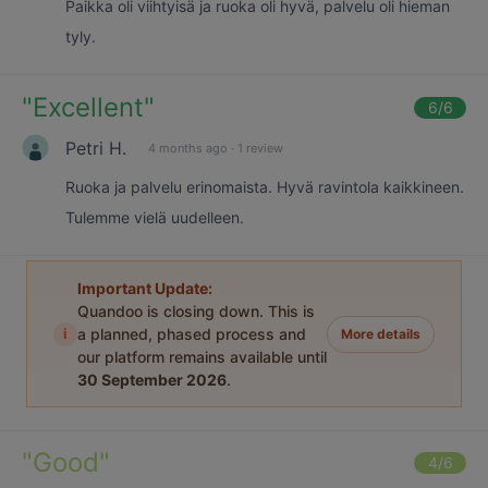
Paikka oli viihtyisä ja ruoka oli hyvä, palvelu oli hieman
tyly.
"
Excellent
"
6
/6
Petri H.
4 months ago
·
1 review
Ruoka ja palvelu erinomaista. Hyvä ravintola kaikkineen.
Tulemme vielä uudelleen.
Important Update:
Quandoo is closing down. This is
i
a planned, phased process and
More details
our platform remains available until
30 September 2026
.
"
Good
"
4
/6