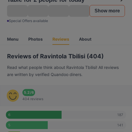
Show more
Special Offers available
Menu
Photos
Reviews
About
Reviews of Ravintola Tbilisi (404)
Read what people think about Ravintola Tbilisi! All reviews
are written by verified Quandoo diners.
5.2
/
6
404 reviews
187
6
141
5