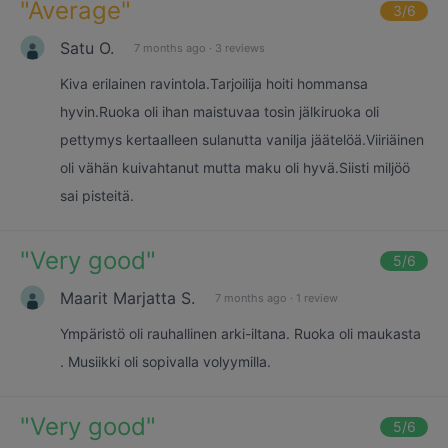
"
Average
"
3
/6
Satu O.
7 months ago
·
3 reviews
Kiva erilainen ravintola.Tarjoilija hoiti hommansa
hyvin.Ruoka oli ihan maistuvaa tosin jälkiruoka oli
pettymys kertaalleen sulanutta vanilja jäätelöä.Viiriäinen
oli vähän kuivahtanut mutta maku oli hyvä.Siisti miljöö
sai pisteitä.
"
Very good
"
5
/6
Maarit Marjatta S.
7 months ago
·
1 review
Ympäristö oli rauhallinen arki-iltana. Ruoka oli maukasta
. Musiikki oli sopivalla volyymilla.
"
Very good
"
5
/6