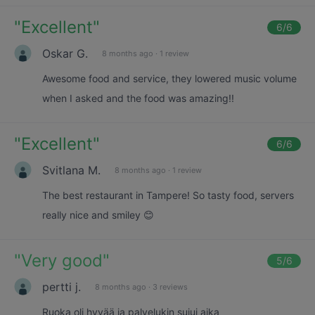
"
Excellent
"
6
/6
Oskar G.
8 months ago
·
1 review
Awesome food and service, they lowered music volume
when I asked and the food was amazing!!
"
Excellent
"
6
/6
Svitlana M.
8 months ago
·
1 review
The best restaurant in Tampere! So tasty food, servers
really nice and smiley 😊
"
Very good
"
5
/6
pertti j.
8 months ago
·
3 reviews
Ruoka oli hyvää ja palvelukin sujui aika