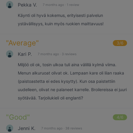
Pekka V.
7 months ago
·
1 review
Käynti oli hyvä kokemus, erityisesti palvelun
ystävällisyys, kuin myös ruokien maittavuus!
"
Average
"
3
/6
Kari P.
7 months ago
·
3 reviews
Miljöö oli ok, tosin ulkoa tuli aina välillä kylmä viima.
Menun alkuruoat olivat ok. Lampaan kare oli liian raaka
(paistoastetta ei edes kysytty). Kun osa paistettiin
uudelleen, olivat ne palaneet karrelle. Broilereissa ei juuri
syötävää. Tarjoilukieli oli englanti?
"
Good
"
4
/6
Jenni K.
7 months ago
·
38 reviews