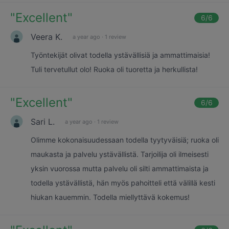
"
Excellent
"
6
/6
Veera K.
a year ago
·
1 review
Työntekijät olivat todella ystävällisiä ja ammattimaisia!
Tuli tervetullut olo! Ruoka oli tuoretta ja herkullista!
"
Excellent
"
6
/6
Sari L.
a year ago
·
1 review
Olimme kokonaisuudessaan todella tyytyväisiä; ruoka oli
maukasta ja palvelu ystävällistä. Tarjoilija oli ilmeisesti
yksin vuorossa mutta palvelu oli silti ammattimaista ja
todella ystävällistä, hän myös pahoitteli että välillä kesti
hiukan kauemmin. Todella miellyttävä kokemus!