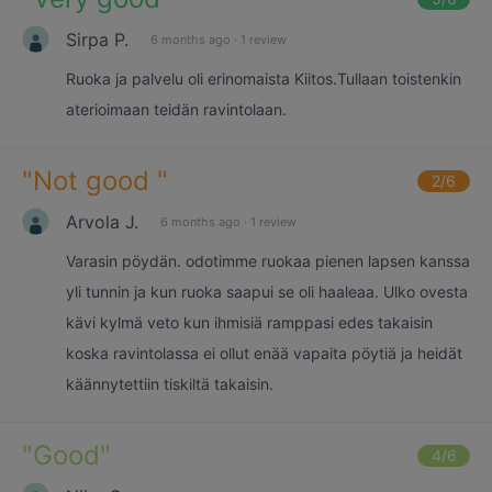
Sirpa P.
6 months ago
·
1 review
Ruoka ja palvelu oli erinomaista Kiitos.Tullaan toistenkin
aterioimaan teidän ravintolaan.
"
Not good
"
2
/6
Arvola J.
6 months ago
·
1 review
Varasin pöydän. odotimme ruokaa pienen lapsen kanssa
yli tunnin ja kun ruoka saapui se oli haaleaa. Ulko ovesta
kävi kylmä veto kun ihmisiä ramppasi edes takaisin
koska ravintolassa ei ollut enää vapaita pöytiä ja heidät
käännytettiin tiskiltä takaisin.
"
Good
"
4
/6