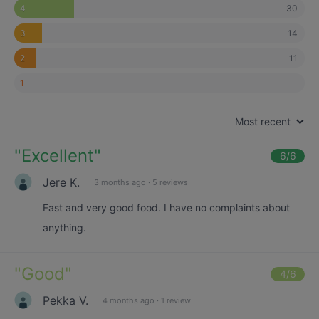
30
4
14
3
11
2
1
Most recent
"
Excellent
"
6
/6
Jere K.
3 months ago
·
5 reviews
Fast and very good food. I have no complaints about
anything.
"
Good
"
4
/6
Pekka V.
4 months ago
·
1 review