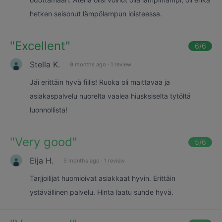
hetken seisonut lämpölampun loisteessa.
"
Excellent
"
6
/6
Stella K.
9 months ago
·
1 review
Jäi erittäin hyvä fiilis! Ruoka oli maittavaa ja
asiakaspalvelu nuorelta vaalea hiusksiselta tytöltä
luonnollista!
"
Very good
"
5
/6
Eija H.
9 months ago
·
1 review
Tarjjoilijat huomioivat asiakkaat hyvin. Erittäin
ystävällinen palvelu. Hinta laatu suhde hyvä.