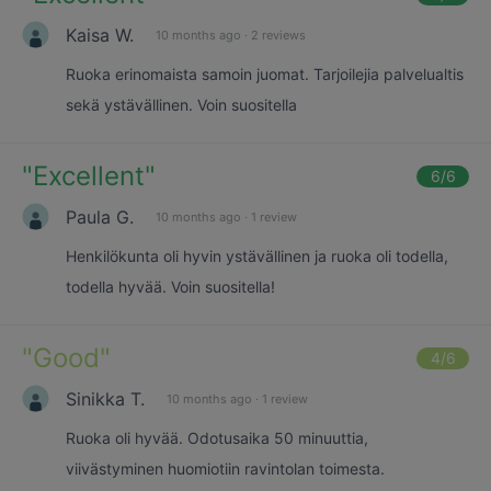
Kaisa W.
10 months ago
·
2 reviews
Ruoka erinomaista samoin juomat. Tarjoilejia palvelualtis
sekä ystävällinen. Voin suositella
"
Excellent
"
6
/6
Paula G.
10 months ago
·
1 review
Henkilökunta oli hyvin ystävällinen ja ruoka oli todella,
todella hyvää. Voin suositella!
"
Good
"
4
/6
Sinikka T.
10 months ago
·
1 review
Ruoka oli hyvää. Odotusaika 50 minuuttia,
viivästyminen huomiotiin ravintolan toimesta.