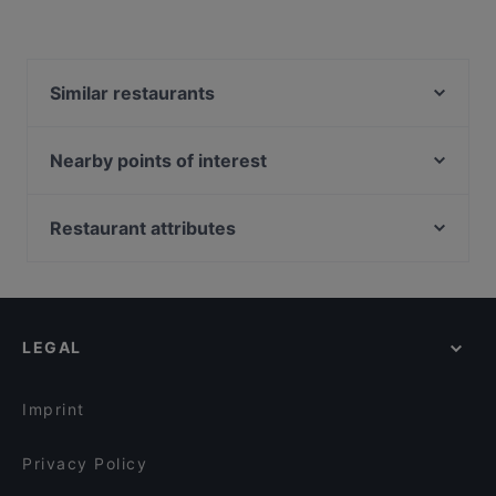
Similar restaurants
Ravintola Scandic Mikkeli
Papa's Dom
Nearby points of interest
Hesperian esplanadi, Helsinki
Puhelinmuseo, Helsinki
Restaurant attributes
Q-teatteri, Helsinki
Kid-friendly Restaurants in Mikkeli
Töölöntori, Helsinki
Restaurants For Groups in Mikkeli
Hesperian puisto, Helsinki
Gluten-free Options in Mikkeli
LEGAL
English Speaking Restaurants in Mikkeli
Tourist-friendly Restaurants in Mikkeli
Imprint
Privacy Policy