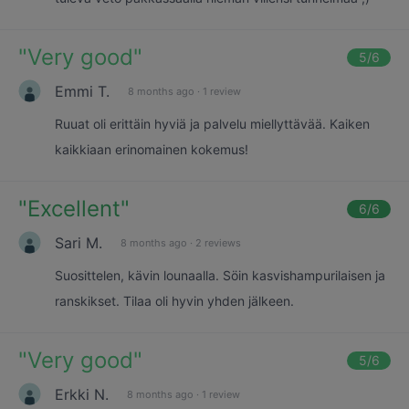
"
Very good
"
5
/6
Emmi T.
8 months ago
·
1 review
Ruuat oli erittäin hyviä ja palvelu miellyttävää. Kaiken
kaikkiaan erinomainen kokemus!
"
Excellent
"
6
/6
Sari M.
8 months ago
·
2 reviews
Suosittelen, kävin lounaalla. Söin kasvishampurilaisen ja
ranskikset. Tilaa oli hyvin yhden jälkeen.
"
Very good
"
5
/6
Erkki N.
8 months ago
·
1 review