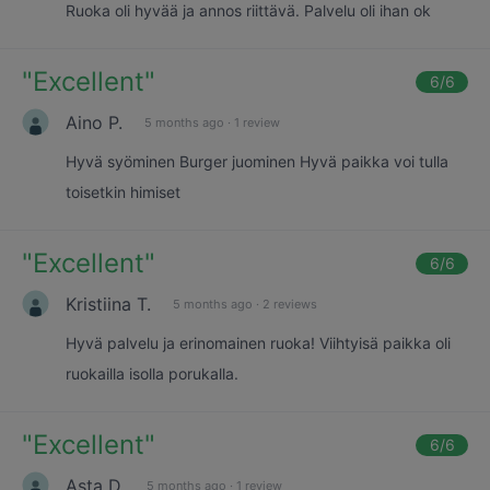
Ruoka oli hyvää ja annos riittävä. Palvelu oli ihan ok
"
Excellent
"
6
/6
Aino P.
5 months ago
·
1 review
Hyvä syöminen Burger juominen Hyvä paikka voi tulla
toisetkin himiset
"
Excellent
"
6
/6
Kristiina T.
5 months ago
·
2 reviews
Hyvä palvelu ja erinomainen ruoka! Viihtyisä paikka oli
ruokailla isolla porukalla.
"
Excellent
"
6
/6
Asta D.
5 months ago
·
1 review