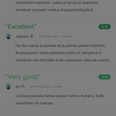
toteutettiin mainiosti. ruoka oli hyvää ja saatiinkin
annokset nopeasti vaikka oli lauantai iltapäivä.
"
Excellent
"
6
/6
Jarkko R.
9 months ago
·
1 review
Hyvää ruokaa ja juomaa oli ja palvelu pelasi mainiosti.
Ruokaa joutui vähä odottelee,mutta oli isänpäivä ni
ymmärsin sen.Käydään kyllä uudestaan taas joku kerta.
"
Very good
"
5
/6
ari P.
9 months ago
·
1 review
Loistava palvelu hienoa paikka tuntuu mukava, kyllä
suosittelen ne paikaan