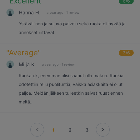
"
Excellent
"
6
/6
Hanna H.
a year ago
·
1 review
Ystävällinen ja sujuva palvelu sekä ruoka oli hyvää ja
annokset riittävät
"
Average
"
3
/6
Milja K.
a year ago
·
1 review
Ruoka ok, enemmän olisi saanut olla makua. Ruokia
odotettiin reilu puolituntia, vaikka asiakkaita ei ollut
paljoa. Meidän jälkeen tulleetkin saivat ruuat ennen
meitä..
1
2
3