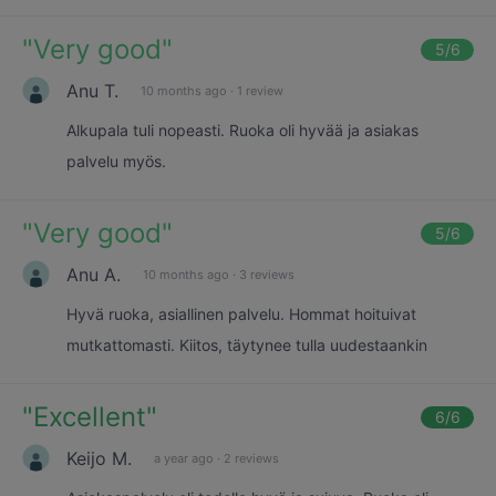
"
Very good
"
5
/6
Anu T.
10 months ago
·
1 review
Alkupala tuli nopeasti. Ruoka oli hyvää ja asiakas
palvelu myös.
"
Very good
"
5
/6
Anu A.
10 months ago
·
3 reviews
Hyvä ruoka, asiallinen palvelu. Hommat hoituivat
mutkattomasti. Kiitos, täytynee tulla uudestaankin
"
Excellent
"
6
/6
Keijo M.
a year ago
·
2 reviews