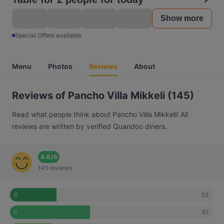
Show more
Special Offers available
Menu
Photos
Reviews
About
Reviews of Pancho Villa Mikkeli (145)
Read what people think about Pancho Villa Mikkeli! All
reviews are written by verified Quandoo diners.
4.6
/
6
145 reviews
33
6
57
5