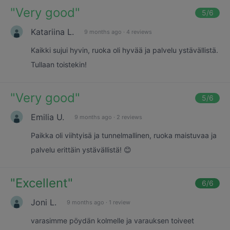
"
Very good
"
5
/6
Katariina L.
9 months ago
·
4 reviews
Kaikki sujui hyvin, ruoka oli hyvää ja palvelu ystävällistä.
Tullaan toistekin!
"
Very good
"
5
/6
Emilia U.
9 months ago
·
2 reviews
Paikka oli viihtyisä ja tunnelmallinen, ruoka maistuvaa ja
palvelu erittäin ystävällistä! 😊
"
Excellent
"
6
/6
Joni L.
9 months ago
·
1 review
varasimme pöydän kolmelle ja varauksen toiveet