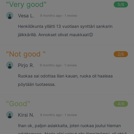
"
Very good
"
5
/6
Vesa L.
9 months ago
·
1 review
Henkilökunta yllätti 13 vuotiaan synttäri sankarin
jälkkärillä. Annokset olivat maukkaat😊
"
Not good
"
2
/6
Pirjo R.
9 months ago
·
1 review
Ruokaa sai odottaa liian kauan, ruoka oli haaleaa
pöytään tuotaessa.
"
Good
"
4
/6
Kirsi N.
9 months ago
·
1 review
Ihan ok, paljon asiakkaita, joten ruokaa joutui hieman
odottamaan. Ateria olisi voinut olla lämpimämpi, oli ehkä