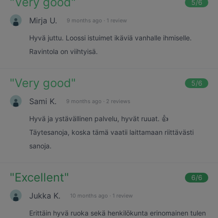
"
Very good
"
5
/6
Mirja U.
9 months ago
·
1 review
Hyvä juttu. Loossi istuimet ikäviä vanhalle ihmiselle.
Ravintola on viihtyisä.
"
Very good
"
5
/6
Sami K.
9 months ago
·
2 reviews
Hyvä ja ystävällinen palvelu, hyvät ruuat. 👍
Täytesanoja, koska tämä vaatii laittamaan riittävästi
sanoja.
"
Excellent
"
6
/6
Jukka K.
10 months ago
·
1 review
Erittäin hyvä ruoka sekä henkilökunta erinomainen tulen