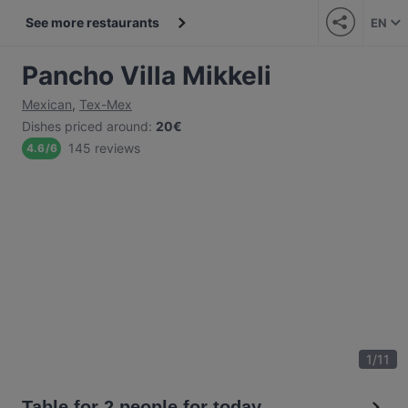
See more restaurants
EN
Pancho Villa Mikkeli
Mexican
,
Tex-Mex
Dishes priced around
:
20€
145 reviews
4.6
/
6
1
/
11
Table for 2 people for today