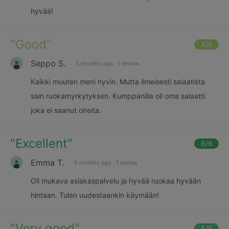
hyvää!
"
Good
"
4
/6
Seppo S.
5 months ago
·
1 review
Kaikki muuten meni hyvin. Mutta ilmeisesti salaatista
sain ruokamyrkytyksen. Kumppanilla oli oma salaatti
joka ei saanut oireita.
"
Excellent
"
6
/6
Emma T.
5 months ago
·
1 review
Oli mukava asiakaspalvelu ja hyvää ruokaa hyvään
hintaan. Tulen uudestaankin käymään!
"
Very good
"
5
/6