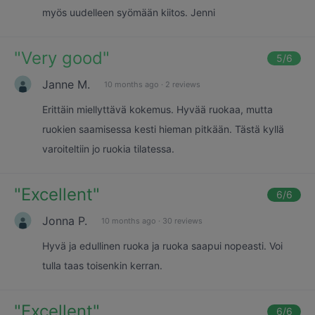
myös uudelleen syömään kiitos. Jenni
"
Very good
"
5
/6
Janne M.
10 months ago
·
2 reviews
Erittäin miellyttävä kokemus. Hyvää ruokaa, mutta
ruokien saamisessa kesti hieman pitkään. Tästä kyllä
varoiteltiin jo ruokia tilatessa.
"
Excellent
"
6
/6
Jonna P.
10 months ago
·
30 reviews
Hyvä ja edullinen ruoka ja ruoka saapui nopeasti. Voi
tulla taas toisenkin kerran.
"
Excellent
"
6
/6