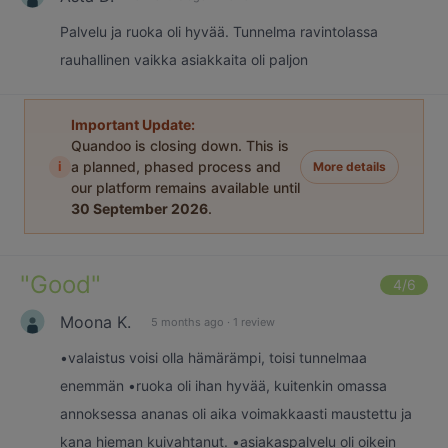
Palvelu ja ruoka oli hyvää. Tunnelma ravintolassa
rauhallinen vaikka asiakkaita oli paljon
Important Update:
Quandoo is closing down. This is
i
a planned, phased process and
More details
our platform remains available until
30 September 2026
.
"
Good
"
4
/6
Moona K.
5 months ago
·
1 review
•valaistus voisi olla hämärämpi, toisi tunnelmaa
enemmän •ruoka oli ihan hyvää, kuitenkin omassa
annoksessa ananas oli aika voimakkaasti maustettu ja
kana hieman kuivahtanut. •asiakaspalvelu oli oikein