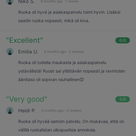
Niko S.
6 months ago
·
1 review
Ruoka oli hyvä ja asiakaspalvelu toimi hyvin. Lisäksi
saatiin ruoka nopeasti, mikä oli kiva.
"
Excellent
"
6
/6
Emilia U.
6 months ago
·
2 reviews
Ruoka oli todella maukasta ja asiakaspalvelu
ystävällistä! Ruoat sai yllättävän nopeasti ja ravintolan
äänitaso oli sopivan rauhallinen😊
"
Very good
"
5
/6
Heidi P.
6 months ago
·
2 reviews
Ruoka oli hyvää samoin palvelu. On mukavaa, että on
välillä ruokalistan ulkopuolisia annoksia.