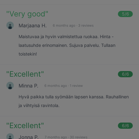
"
Very good
"
5
/6
Marjaana H.
6 months ago
·
3 reviews
Maistuvaa ja hyvin valmistettua ruokaa. Hinta -
laatusuhde erinomainen. Sujuva palvelu. Tullaan
toistekin!
"
Excellent
"
6
/6
Minna P.
6 months ago
·
1 review
Hyvä paikka tulla syömään lapsen kanssa. Rauhallinen
ja viihtyisä ravintola.
"
Excellent
"
6
/6
Jonna P.
7 months ago
·
30 reviews