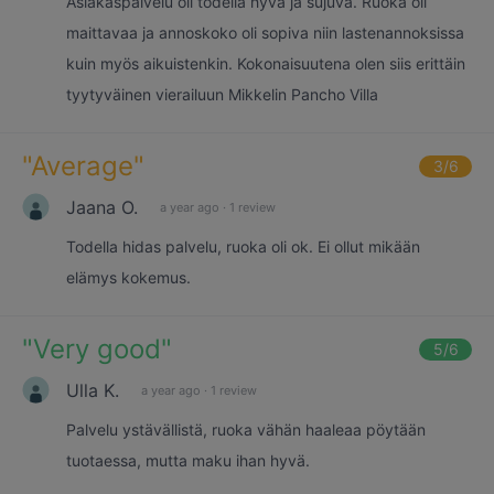
Asiakaspalvelu oli todella hyvä ja sujuva. Ruoka oli
maittavaa ja annoskoko oli sopiva niin lastenannoksissa
kuin myös aikuistenkin. Kokonaisuutena olen siis erittäin
tyytyväinen vierailuun Mikkelin Pancho Villa
"
Average
"
3
/6
Jaana O.
a year ago
·
1 review
Todella hidas palvelu, ruoka oli ok. Ei ollut mikään
elämys kokemus.
"
Very good
"
5
/6
Ulla K.
a year ago
·
1 review
Palvelu ystävällistä, ruoka vähän haaleaa pöytään
tuotaessa, mutta maku ihan hyvä.