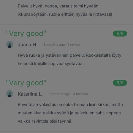
Palvelu hyvä, nopea, varaus toimi hyvään
ikkunapöytään, ruoka erittäin hyvää ja riittävästi!
"
Very good
"
5
/6
Jaana H.
8 months ago
·
1 review
Hyvä ruoka ja ystävällinen palvelu. Ruokalistalta löytyi
helposti kaikille sopivaa syötävää.
"
Very good
"
5
/6
Katariina L.
9 months ago
·
4 reviews
Ravintolan valaistus on ehkä hieman liian kirkas, mutta
muuten kiva paikka syödä ja palvelu on suht. nopeaa
vaikka ravintola olisi täynnä.