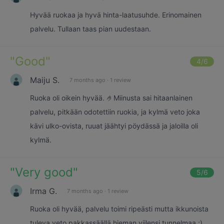
Hyvää ruokaa ja hyvä hinta-laatusuhde. Erinomainen
palvelu. Tullaan taas pian uudestaan.
"
Good
"
4
/6
Maiju S.
7 months ago
·
1 review
Ruoka oli oikein hyvää. 🤌Miinusta sai hitaanlainen
palvelu, pitkään odotettiin ruokia, ja kylmä veto joka
kävi ulko-ovista, ruuat jäähtyi pöydässä ja jaloilla oli
kylmä.
"
Very good
"
5
/6
Irma G.
7 months ago
·
1 review
Ruoka oli hyvää, palvelu toimi ripeästi mutta ikkunoista
tuleva veto pakkassäällä hieman viilensi tunnelmaa ;)