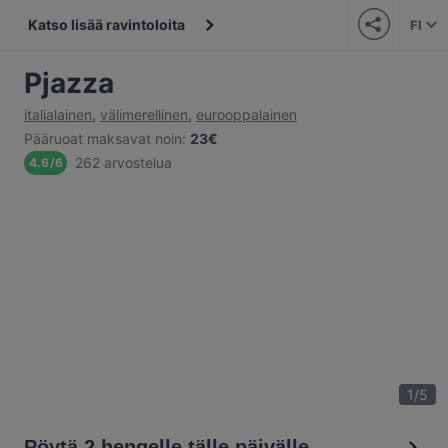
Katso lisää ravintoloita
FI
Pjazza
italialainen
,
välimerellinen
,
eurooppalainen
Pääruoat maksavat noin
:
23€
262 arvostelua
4.6
/
6
1
/
5
Pöytä 2 hengelle tälle päivälle