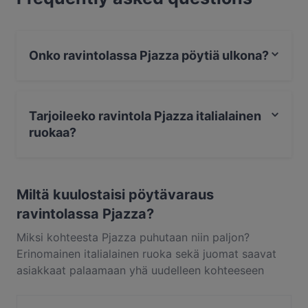
vähintään 72 tuntia kohonneesta pohjataikinasta.
Neljän ravintolasalin ja yksityistilaisuuksiin
tarkoitetun pienemmän huoneen Pjazza on tilana
Onko ravintolassa Pjazza pöytiä ulkona?
jylhän tyylikäs ja avara. Kesäaikaan tunnelmasta
pääsee nauttimaan myös suojaisalla ulkoterassilla.
Kyllä, ravintolassa Pjazza on pöytiä ulkona.
Tarjoileeko ravintola Pjazza italialainen
ruokaa?
Kyllä, ravintola Pjazza tarjoilee italialainen ruokaa ja
myös välimerellinen, eurooppalainen ruokaa.
Miltä kuulostaisi pöytävaraus
ravintolassa Pjazza?
Miksi kohteesta Pjazza puhutaan niin paljon?
Erinomainen italialainen ruoka sekä juomat saavat
asiakkaat palaamaan yhä uudelleen kohteeseen
Pjazza. Pjazza sijaitsee alueella Keskusta, Helsinki, ja
tarjoilee annoksia kuten välimerellinen,