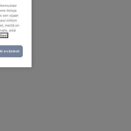
okemustasi
mme tietoja
s sen sijaan
esi milloin
et, meillä on
nalle, eikä
tteet
ki evästeet