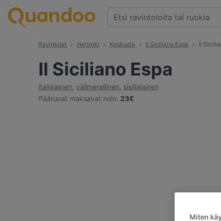
Ravintolat
Helsinki
Keskusta
Il Siciliano Espa
Il Sicil
Il Siciliano Espa
italialainen
,
välimerellinen
,
sisilialainen
Pääruoat maksavat noin
:
23€
Miten kä