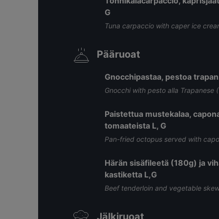
Tonnikalacarpaccio, kaprisjääte
G
Tuna carpaccio with caper ice crea
Pääruoat
Gnocchipastaa, pestoa trapanil
Gnocchi with pesto alla Trapanese 
Paistettua mustekalaa, capona
tomaateista L, G
Pan-fried octopus served with cap
Härän sisäfileetä (180g) ja vi
kastiketta L,G
Beef tenderloin and vegetable skew
Jälkiruoat