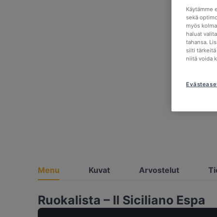
Käytämme ev
sekä optimo
myös kolman
haluat valit
tahansa. Li
silti tärkei
niitä voida 
Evästease
Menu
Kuvat
Arvostelut
Ti
Ruokalista – Il Siciliano Espa