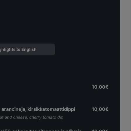
ghlights to English
10,00€
ä arancineja, kirsikkatomaattidippi
10,00€
meat and cheese, cherry tomato dip