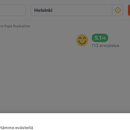
iano Espa Ruokalista
5.1
/
6
113 arvostelua
ytämme evästeitä