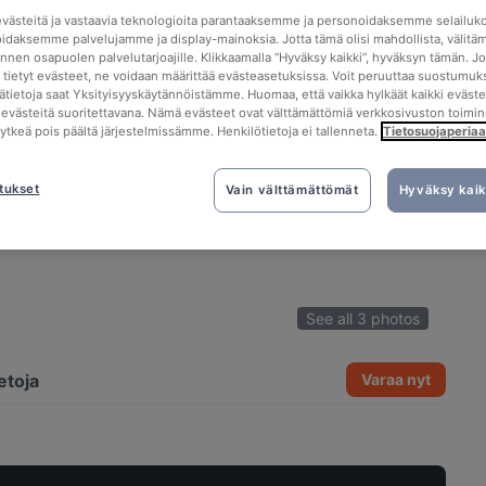
ästeitä ja vastaavia teknologioita parantaaksemme ja personoidaksemme selailuk
idaksemme palvelujamme ja display-mainoksia. Jotta tämä olisi mahdollista, välitä
nen osapuolen palvelutarjoajille. Klikkaamalla “Hyväksy kaikki”, hyväksyn tämän. Jo
a tietyt evästeet, ne voidaan määrittää evästeasetuksissa. Voit peruuttaa suostumuks
sätietoja saat Yksityisyyskäytännöistämme. Huomaa, että vaikka hylkäät kaikki eväste
tä evästeitä suoritettavana. Nämä evästeet ovat välttämättömiä verkkosivuston toimin
kytkeä pois päältä järjestelmissämme. Henkilötietoja ei tallenneta.
Tietosuojaperiaa
tukset
Vain välttämättömät
Hyväksy kaik
See all 3 photos
etoja
Varaa nyt