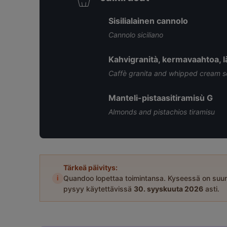
Sisilialainen cannolo
Cannolo siciliano
Kahvigranità, kermavaahtoa, läm
Caffè granita and whipped cream se
Manteli-pistaasitiramisù G
Almonds and pistachios tiramisu
Tärkeä päivitys:
i
Quandoo lopettaa toimintansa. Kyseessä on suun
pysyy käytettävissä
30. syyskuuta 2026
asti.