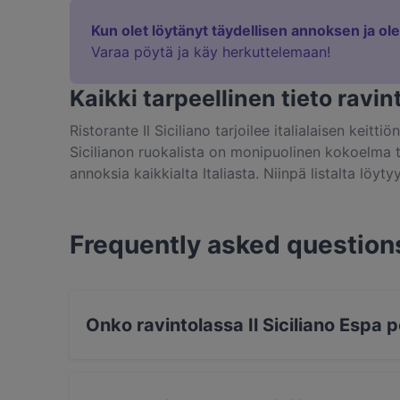
Kun olet löytänyt täydellisen annoksen ja ol
Varaa pöytä ja käy herkuttelemaan!
Kaikki tarpeellinen tieto ravint
Ristorante Il Siciliano tarjoilee italialaisen keitt
Sicilianon ruokalista on monipuolinen kokoelma t
annoksia kaikkialta Italiasta. Niinpä listalta löy
prosciuttoon, runsaasti erilaisia pasta-annoksia se
juustoin höystettynä, pari risottoa, kevyitä keitto
tietenkin klassisia jälkiruokia tiramisusta pannac
Frequently asked question
yhden annoksen maittavalla lounaalla, myös nautt
kunnioittaen, ravintolassa maisteltavat viinit ovat
Onko ravintolassa Il Siciliano Espa 
Kyllä, ravintolassa Il Siciliano Espa on pöytiä u