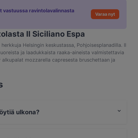
et vastuussa ravintolavalinnasta
Varaa nyt
olasta Il Siciliano Espa
iön herkkuja Helsingin keskustassa, Pohjoisesplanadilla. Il
uoreista ja laadukkaista raaka-aineista valmistettavia
tyy alkupalat mozzarella capresesta bruschettaan ja
kä pizzoja kasviksista, lihasta tai äyriäisistä yrtein ja
ja, ruokaisia salaatteja, maukkaita grilliruokia sekä
ottaan. Il Siciliano houkuttelee paitsi poikkeamaan
s
imaan pitkään kokonaisvaltaisella illallisella. Nimeään
 sisilialaista alkuperää. Lämpimästi tervetuloa!
pöytiä ulkona?
lkona.