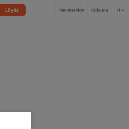
Löydä
Rekisteröidy
Kirjaudu
FI