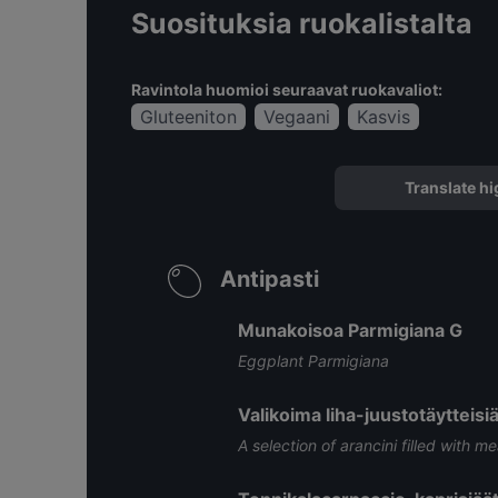
Suosituksia ruokalistalta
Ravintola huomioi seuraavat ruokavaliot:
Gluteeniton
Vegaani
Kasvis
Translate hi
Antipasti
Munakoisoa Parmigiana G
Eggplant Parmigiana
Valikoima liha-juustotäytteisi
A selection of arancini filled with 