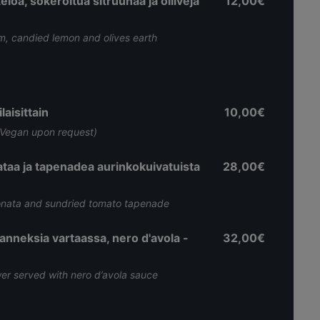
löä, sokeroitua sitruunaa ja oliiveja
12,00€
m, candied lemon and olives earth
aisittain
10,00€
(Vegan upon request)
taa ja tapenadea aurinkokuivatuista
28,00€
onata and sundried tomato tapenade
hanneksia vartaassa, nero d'avola -
32,00€
er served with nero d’avola sauce