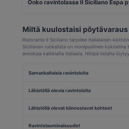
Onko ravintolassa Il Siciliano Espa p
Kyllä, ravintolassa Il Siciliano Espa on Katupys
Miltä kuulostaisi pöytävaraus 
Ristorante Il Siciliano tarjoilee italialaisen keitt
Sicilianon ruokalista on monipuolinen kokoelma t
annoksia kaikkialta Italiasta. Niinpä listalta löy
prosciuttoon, runsaasti erilaisia pasta-annoksia se
juustoin höystettynä, pari risottoa, kevyitä keitto
Samankaltaisia ravintoloita
tietenkin klassisia jälkiruokia tiramisusta pannac
yhden annoksen maittavalla lounaalla, myös nautt
Gastro Hub
kunnioittaen, ravintolassa maisteltavat viinit ovat
La Galleria
Lähistöllä olevia ravintoloita
Finlandia Caviar
Victors Krog
Momentine Wine Bar
Ravintola Kuunari Kathrina
Lähistöllä olevat kiinnostavat kohteet
Hei Noodle
m/s Natalia – Royal Line
Soihtu / Miina Sillanpään muistomerkki, Helsinki
Poke Mood Kluuvi
Ympyrätalo, Helsinki
Ravintolaominaisuudet