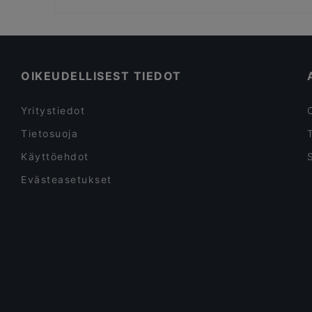
Fuji Biyori
WHS Teatteri Union, Helsinki
Ryhmille sopivat ravintolat, Helsinki
Juhliin sopivat ravintolat, Helsinki
Ravintolat, We speak English, Helsinki
OIKEUDELLISEST TIEDOT
Yritystiedot
Tietosuoja
Käyttöehdot
Evästeasetukset