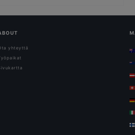
99 TopMeal
Bisneslounaille sopivat ravintolat, Helsinki
Ravintolat, Gluteenittomia vaihtoehtoja, Helsinki
ABOUT
M
Ota yhteyttä
Työpaikat
Sivukartta