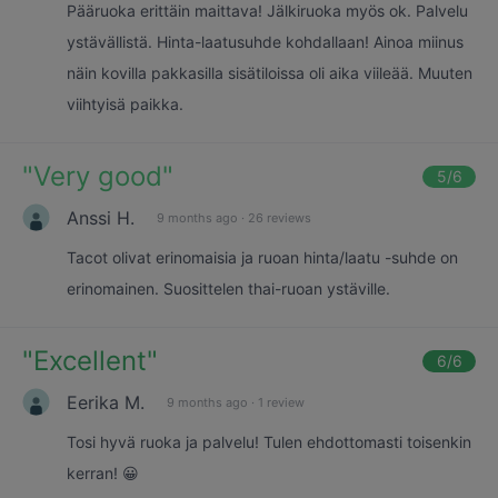
Pääruoka erittäin maittava! Jälkiruoka myös ok. Palvelu
ystävällistä. Hinta-laatusuhde kohdallaan! Ainoa miinus
näin kovilla pakkasilla sisätiloissa oli aika viileää. Muuten
viihtyisä paikka.
"
Very good
"
5
/6
Anssi H.
9 months ago
·
26 reviews
Tacot olivat erinomaisia ja ruoan hinta/laatu -suhde on
erinomainen. Suosittelen thai-ruoan ystäville.
"
Excellent
"
6
/6
Eerika M.
9 months ago
·
1 review
Tosi hyvä ruoka ja palvelu! Tulen ehdottomasti toisenkin
kerran! 😀