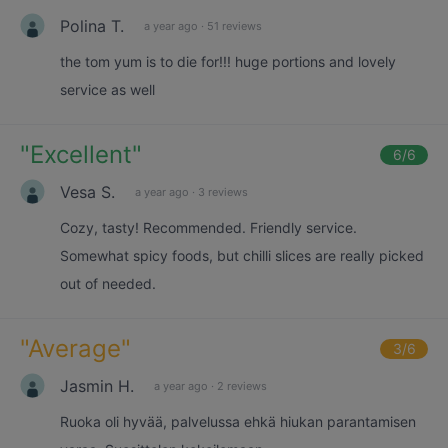
Polina T.
a year ago
·
51 reviews
the tom yum is to die for!!! huge portions and lovely
service as well
"
Excellent
"
6
/6
Vesa S.
a year ago
·
3 reviews
Cozy, tasty! Recommended. Friendly service.
Somewhat spicy foods, but chilli slices are really picked
out of needed.
"
Average
"
3
/6
Jasmin H.
a year ago
·
2 reviews
Ruoka oli hyvää, palvelussa ehkä hiukan parantamisen