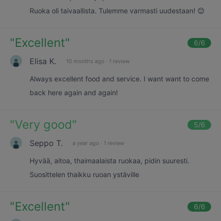
Ruoka oli taivaallista. Tulemme varmasti uudestaan! 😊
"
Excellent
"
6
/6
Elisa K.
10 months ago
·
1 review
Always excellent food and service. I want want to come
back here again and again!
"
Very good
"
5
/6
Seppo T.
a year ago
·
1 review
Hyvää, aitoa, thaimaalaista ruokaa, pidin suuresti.
Suosittelen thaikku ruoan ystäville
"
Excellent
"
6
/6