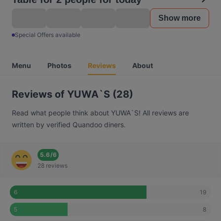
Show more
Special Offers available
Menu
Photos
Reviews
About
Reviews of YUWA`S (28)
Read what people think about YUWA`S! All reviews are
written by verified Quandoo diners.
5.6
/
6
28 reviews
19
6
8
5