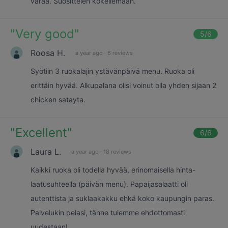
varaa. Suosittelen kokeilemaan.
"
Very good
"
5
/6
Roosa H.
a year ago
·
6 reviews
Syötiin 3 ruokalajin ystävänpäivä menu. Ruoka oli
erittäin hyvää. Alkupalana olisi voinut olla yhden sijaan 2
chicken satayta.
"
Excellent
"
6
/6
Laura L.
a year ago
·
18 reviews
Kaikki ruoka oli todella hyvää, erinomaisella hinta-
laatusuhteella (päivän menu). Papaijasalaatti oli
autenttista ja suklaakakku ehkä koko kaupungin paras.
Palvelukin pelasi, tänne tulemme ehdottomasti
uudestaan!