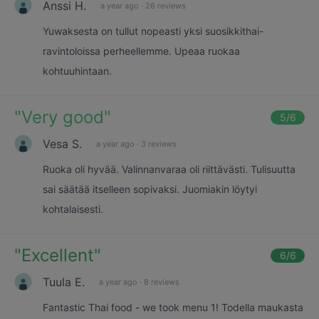
Anssi H.
a year ago
·
26 reviews
Yuwaksesta on tullut nopeasti yksi suosikkithai-
ravintoloissa perheellemme. Upeaa ruokaa
kohtuuhintaan.
"
Very good
"
5
/6
Vesa S.
a year ago
·
3 reviews
Ruoka oli hyvää. Valinnanvaraa oli riittävästi. Tulisuutta
sai säätää itselleen sopivaksi. Juomiakin löytyi
kohtalaisesti.
"
Excellent
"
6
/6
Tuula E.
a year ago
·
8 reviews
Fantastic Thai food - we took menu 1! Todella maukasta