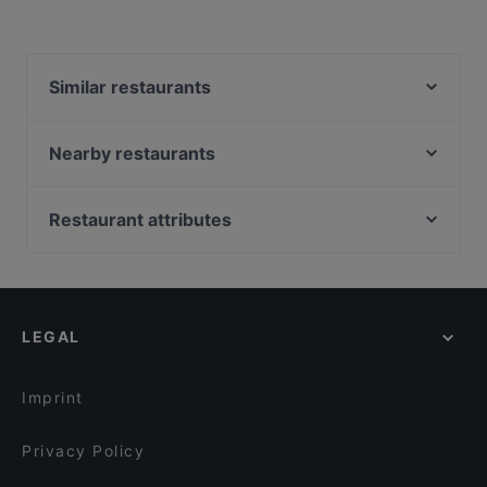
Similar restaurants
Restaurant Armenian House
Ravintola Piilo
Nearby restaurants
Southpark
Ekberg
Pueblo Bar y Taqueria
Kissakahvila Helkatti
Restaurant attributes
Ristorante Primo (Pomo d'or)
Chicken Joint Lönkka
Restaurants For Groups in Helsinki
Minato Sushi
Mokka Cafe Helsinki
Cheap Eats in Helsinki
Konstan Möljä
Ravintola Skörd
Gluten-free Options in Helsinki
Lie Mi Bulevardi
Il Centro - Scandic Helsinki Hub
LEGAL
English Speaking Restaurants in Helsinki
Ristorante Mirella
Lappi Ravintola
Tourist-friendly Restaurants in Helsinki
GTC Café
Passio
Imprint
Akari Izakaya
Relove Freda
Privacy Policy