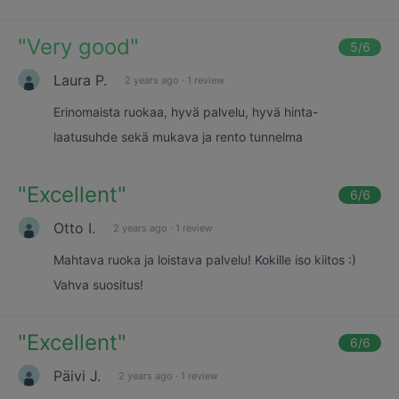
"
Very good
"
5
/6
Laura P.
2 years ago
·
1 review
Erinomaista ruokaa, hyvä palvelu, hyvä hinta-
laatusuhde sekä mukava ja rento tunnelma
"
Excellent
"
6
/6
Otto I.
2 years ago
·
1 review
Mahtava ruoka ja loistava palvelu! Kokille iso kiitos :)
Vahva suositus!
"
Excellent
"
6
/6
Päivi J.
2 years ago
·
1 review