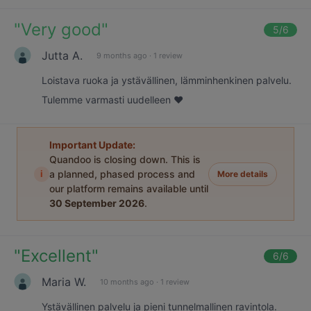
"
Very good
"
5
/6
Jutta A.
9 months ago
·
1 review
Loistava ruoka ja ystävällinen, lämminhenkinen palvelu.
Tulemme varmasti uudelleen ❤️
Important Update:
Quandoo is closing down. This is
i
a planned, phased process and
More details
our platform remains available until
30 September 2026
.
"
Excellent
"
6
/6
Maria W.
10 months ago
·
1 review
Ystävällinen palvelu ja pieni tunnelmallinen ravintola.