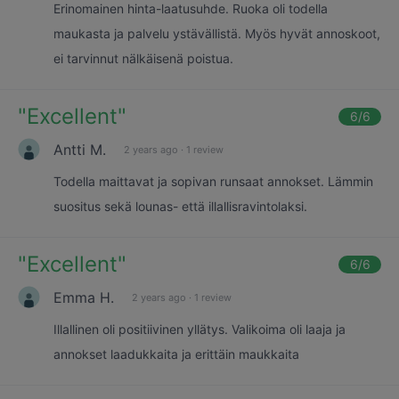
Erinomainen hinta-laatusuhde. Ruoka oli todella
maukasta ja palvelu ystävällistä. Myös hyvät annoskoot,
ei tarvinnut nälkäisenä poistua.
"
Excellent
"
6
/6
Antti M.
2 years ago
·
1 review
Todella maittavat ja sopivan runsaat annokset. Lämmin
suositus sekä lounas- että illallisravintolaksi.
"
Excellent
"
6
/6
Emma H.
2 years ago
·
1 review
Illallinen oli positiivinen yllätys. Valikoima oli laaja ja
annokset laadukkaita ja erittäin maukkaita