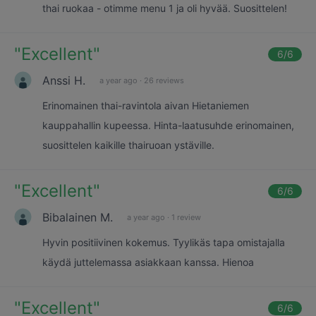
thai ruokaa - otimme menu 1 ja oli hyvää. Suosittelen!
"
Excellent
"
6
/6
Anssi H.
a year ago
·
26 reviews
Erinomainen thai-ravintola aivan Hietaniemen
kauppahallin kupeessa. Hinta-laatusuhde erinomainen,
suosittelen kaikille thairuoan ystäville.
"
Excellent
"
6
/6
Bibalainen M.
a year ago
·
1 review
Hyvin positiivinen kokemus. Tyylikäs tapa omistajalla
käydä juttelemassa asiakkaan kanssa. Hienoa
"
Excellent
"
6
/6