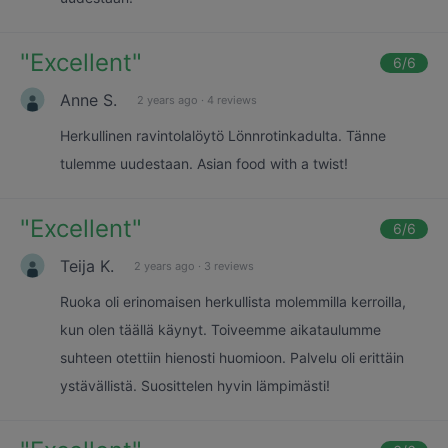
"
Excellent
"
6
/6
Anne S.
2 years ago
·
4 reviews
Herkullinen ravintolalöytö Lönnrotinkadulta. Tänne
tulemme uudestaan. Asian food with a twist!
"
Excellent
"
6
/6
Teija K.
2 years ago
·
3 reviews
Ruoka oli erinomaisen herkullista molemmilla kerroilla,
kun olen täällä käynyt. Toiveemme aikataulumme
suhteen otettiin hienosti huomioon. Palvelu oli erittäin
ystävällistä. Suosittelen hyvin lämpimästi!