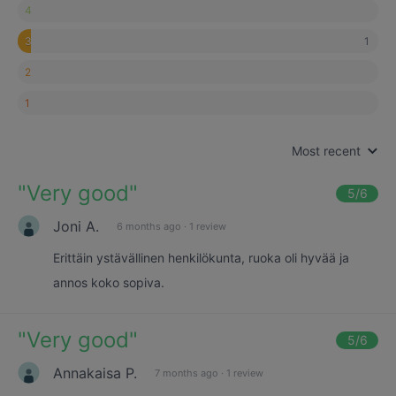
4
1
3
2
1
Most recent
"
Very good
"
5
/6
Joni A.
6 months ago
·
1 review
Erittäin ystävällinen henkilökunta, ruoka oli hyvää ja
annos koko sopiva.
"
Very good
"
5
/6
Annakaisa P.
7 months ago
·
1 review