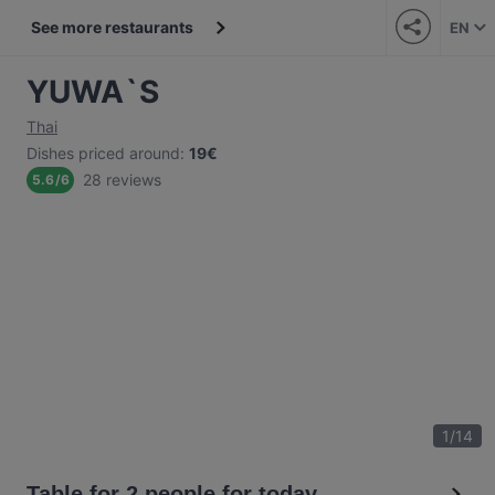
See more restaurants
EN
YUWA`S
Thai
Dishes priced around
:
19€
28 reviews
5.6
/
6
1
/
14
Table for 2 people for today