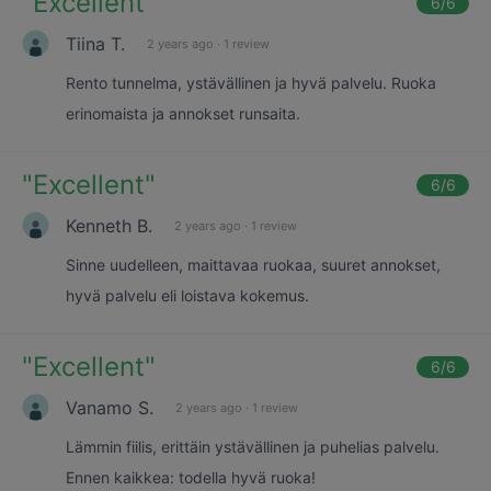
"
Excellent
"
6
/6
Tiina T.
2 years ago
·
1 review
Rento tunnelma, ystävällinen ja hyvä palvelu. Ruoka
erinomaista ja annokset runsaita.
"
Excellent
"
6
/6
Kenneth B.
2 years ago
·
1 review
Sinne uudelleen, maittavaa ruokaa, suuret annokset,
hyvä palvelu eli loistava kokemus.
"
Excellent
"
6
/6
Vanamo S.
2 years ago
·
1 review
Lämmin fiilis, erittäin ystävällinen ja puhelias palvelu.
Ennen kaikkea: todella hyvä ruoka!