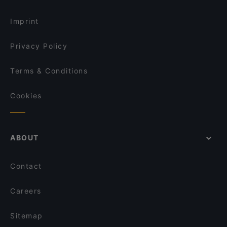
Lappi Ravintola
Tourist-friendly Restaurants in Helsinki
GTC Café
Passio
Imprint
Akari Izakaya
Relove Freda
Privacy Policy
Terms & Conditions
Cookies
ABOUT
Contact
Careers
Sitemap