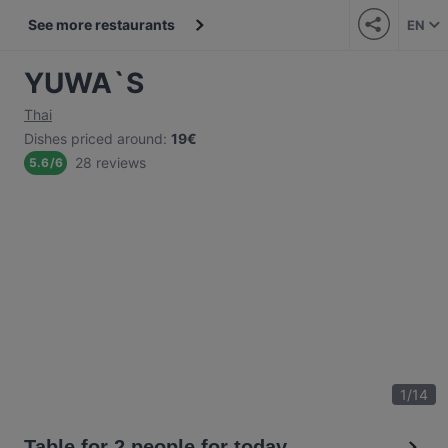
See more restaurants
EN
YUWA`S
Thai
Dishes priced around
:
19€
28 reviews
5.6
/
6
1
/
14
Table for 2 people for today