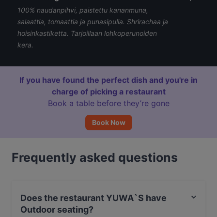
100% naudanpihvi, paistettu kananmuna,
salaattia, tomaattia ja punasipulia. Shrirachaa ja
hoisinkastiketta. Tarjoillaan lohkoperunoiden
kera.
If you have found the perfect dish and you're in
charge of picking a restaurant
Book a table before they’re gone
Book Now
Frequently asked questions
Does the restaurant YUWA`S have
Outdoor seating?