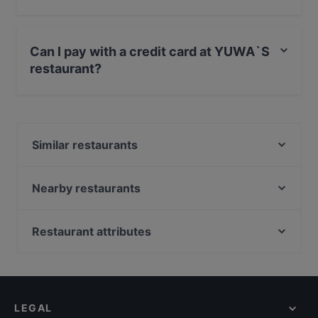
No, the restaurant YUWA`S has no Outdoor seating.
Can I pay with a credit card at YUWA`S
restaurant?
Yes, you can pay with Apple Pay, Visa, MasterCard,
Debit / Maestro Card, Contactless payment.
Similar restaurants
Restaurant Armenian House
Ravintola Piilo
Nearby restaurants
Southpark
Ekberg
Pueblo Bar y Taqueria
Kissakahvila Helkatti
Restaurant attributes
Ristorante Primo (Pomo d'or)
Chicken Joint Lönkka
Restaurants For Groups in Helsinki
Minato Sushi
Mokka Cafe Helsinki
Cheap Eats in Helsinki
Konstan Möljä
Ravintola Skörd
Gluten-free Options in Helsinki
Lie Mi Bulevardi
Il Centro - Scandic Helsinki Hub
LEGAL
English Speaking Restaurants in Helsinki
Ristorante Mirella