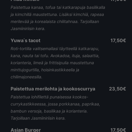
Paistettua kanaa, tofua tai katkarapuja basilikalla
ja kimchillä maustettuna. Lisäksi kimchiä, rapeaa
merilevää ja korealaista chilitahnaa. Tarjoillaan
Jasmiiniriisin kera.
Yuwa ́s tacot
17,50€
Roti-tortilla valitsemallasi täytteellä katkarapu,
kana, nauta tai tofu. Avokadoa, ituja, salaattia,
korianteria, limeä ja frittisipulia maustettuna
minttujogurtilla, hoisinkastikkeella ja
chilimajoneesilla.
Paistettua merilohta ja kookoscurrya
23,50€
Paistettua lohifilettä punaisessa kookos-
currykastikkeessa, jossa porkkanaa, paprikaa,
bambun versoja, basilikaa ja korianteria.
Tarjoillaan Jasmiiniriisin kera.
Asian Burger
17,50€