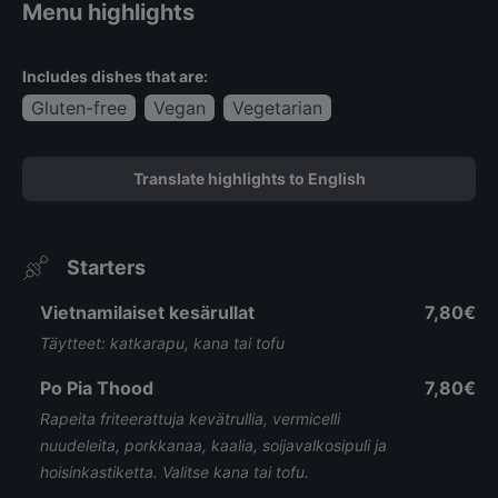
Menu highlights
Includes dishes that are:
Gluten-free
Vegan
Vegetarian
Translate highlights to English
Starters
Vietnamilaiset kesärullat
7,80€
Täytteet: katkarapu, kana tai tofu
Po Pia Thood
7,80€
Rapeita friteerattuja kevätrullia, vermicelli
nuudeleita, porkkanaa, kaalia, soijavalkosipuli ja
hoisinkastiketta. Valitse kana tai tofu.