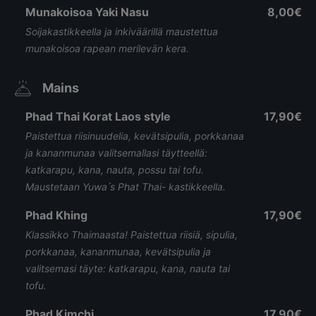
Munakoisoa Yaki Nasu
8,00€
Soijakastikkeella ja inkiväärillä maustettua
munakoisoa rapean merilevän kera.
Mains
Phad Thai Korat Laos style
17,90€
Paistettua riisinuudelia, kevätsipulia, porkkanaa
ja kananmunaa valitsemallasi täytteellä:
katkarapu, kana, nauta, possu tai tofu.
Maustetaan Yuwa ́s Phat Thai- kastikkeella.
Phad Khing
17,90€
Klassikko Thaimaasta! Paistettua riisiä, sipulia,
porkkanaa, kananmunaa, kevätsipulia ja
valitsemasi täyte: katkarapu, kana, nauta tai
tofu.
Phad Kimchi
17,90€