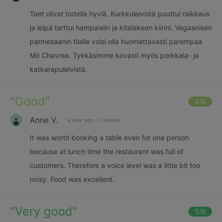
Teet olivat todella hyviä. Kurkkuleivistä puuttui raikkaus
ja leipä tarttui hampaisiin ja kitalakeen kiinni. Vegaanisen
parmesaanin tilalle voisi olla huomattavasti parempaa
Mö Chavrea. Tykkäsimme kovasti myös porkkala- ja
katkarapuleivistä.
"
Good
"
4
/6
Anne V.
a year ago
·
1 review
It was worth booking a table even for one person
because at lunch time the restaurant was full of
customers. Therefore a voice level was a little bit too
noisy. Food was excellent.
"
Very good
"
5
/6