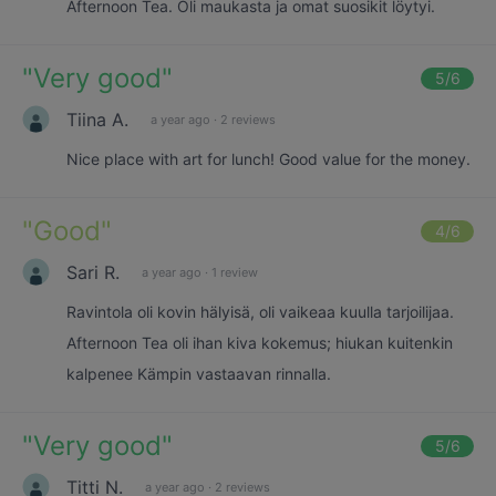
Afternoon Tea. Oli maukasta ja omat suosikit löytyi.
"
Very good
"
5
/6
Tiina A.
a year ago
·
2 reviews
Nice place with art for lunch! Good value for the money.
"
Good
"
4
/6
Sari R.
a year ago
·
1 review
Ravintola oli kovin hälyisä, oli vaikeaa kuulla tarjoilijaa.
Afternoon Tea oli ihan kiva kokemus; hiukan kuitenkin
kalpenee Kämpin vastaavan rinnalla.
"
Very good
"
5
/6
Titti N.
a year ago
·
2 reviews