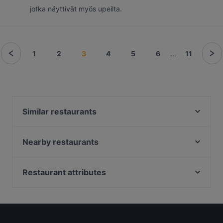
jotka näyttivät myös upeilta.
1
2
3
4
5
6
...
11
Similar restaurants
MorriSon's Helsinki
99 TopMeal
Nearby restaurants
Ravintola Santa Fé Helsinki
Fuji Biyori
Aito Fresh Aikatalo
Gastro Hub
Restaurant attributes
Seksico® City Bodega
Winest
Restaurants For Groups in Helsinki
Vapiano Mikonkatu
La Galleria
Restaurants For Business Lunch in Helsinki
La Torrefazione Aleksanterinkatu
Il Siciliano Espa
Gluten-free Options in Helsinki
Viikinkiravintola Harald - Helsinki
Indie Bistro & Bar