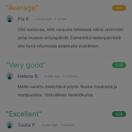
"
Average
"
3
/6
Pia K.
a year ago
·
1 review
Olisi suotavaa, että varausta tehdessä näkisi ravintolan
ja/tai museon erityispäivät. Esimerkiksi lastenpäivästä
olisi hyvä informoida asiakkaita etukäteen.
"
Very good
"
5
/6
Helena B.
a year ago
·
2 reviews
Meille varattu miellyttävä pöytä. Ruoka maukasta ja
monipuolista. Ystävällinen henkilökunta.
"
Excellent
"
6
/6
Tuulia P.
a year ago
·
7 reviews