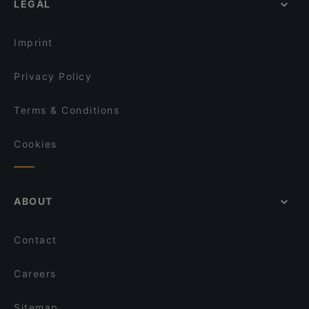
LEGAL
English Speaking Restaurants in Helsinki
OPPA Korean BBQ Kaisaniemi
Ravintola Sunn
Tourist-friendly Restaurants in Helsinki
Vibami - Vietnamese Kitchen
Kiasma Café
Imprint
Zaap Isan Thai Streetfood Töölönlahti
Más
Privacy Policy
Terms & Conditions
Cookies
ABOUT
Contact
Careers
Sitemap