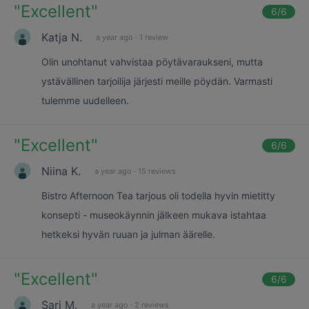
"
Excellent
"
6
/6
Katja N.
a year ago
·
1 review
Olin unohtanut vahvistaa pöytävaraukseni, mutta
ystävällinen tarjoilija järjesti meille pöydän. Varmasti
tulemme uudelleen.
"
Excellent
"
6
/6
Niina K.
a year ago
·
15 reviews
Bistro Afternoon Tea tarjous oli todella hyvin mietitty
konsepti - museokäynnin jälkeen mukava istahtaa
hetkeksi hyvän ruuan ja julman äärelle.
"
Excellent
"
6
/6
Sari M.
a year ago
·
2 reviews