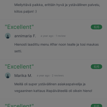
Miellyttävä paikka, erittäin hyvä ja ystävällinen palvelu,
kiitos paljon! :)
"
Excellent
"
6
/6
annimaria F.
a year ago
·
1 review
Hienosti laadittu menu After noon tealle ja tosi maukas
setti.
"
Excellent
"
6
/6
Marika M.
a year ago
·
2 reviews
Meillä oli super ystävällinen asiakaspalvelija ja
vegaaninen kattaus iltapäiväteellä oli oikein hieno!
"
Excellent
"
6
/6