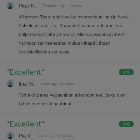
Pirjo N.
10 months ago
·
1 review
Afternoon Tean tarjoiluvalikoima monipuolinen ja hyvä.
Palvelu ystävällistä. Ympäristö vähän rauhaton kun
paljon ruokailijoita ympärillä. Mielikuvissani kuvittelin
harmoonisen teehetken muiden iltapäiväteen
nautiskelijoiden seurassa.
"
Excellent
"
6
/6
Iina M.
a year ago
·
4 reviews
Tämä oli paras vegaaninen afternoon tea, jonka olen
tähän mennessä nauttinut.
"
Excellent
"
6
/6
Pia V.
a year ago
·
3 reviews