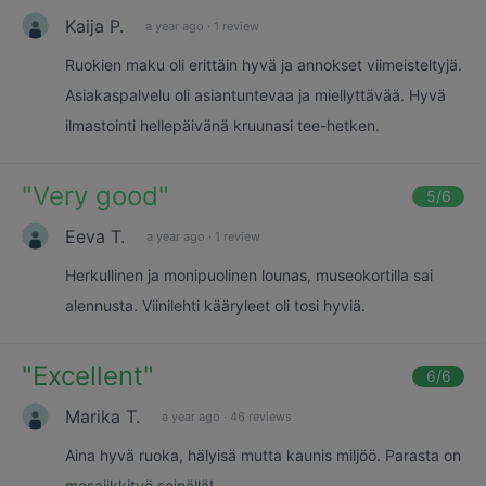
Kaija P.
a year ago
·
1 review
Ruokien maku oli erittäin hyvä ja annokset viimeisteltyjä.
Asiakaspalvelu oli asiantuntevaa ja miellyttävää. Hyvä
ilmastointi hellepäivänä kruunasi tee-hetken.
"
Very good
"
5
/6
Eeva T.
a year ago
·
1 review
Herkullinen ja monipuolinen lounas, museokortilla sai
alennusta. Viinilehti kääryleet oli tosi hyviä.
"
Excellent
"
6
/6
Marika T.
a year ago
·
46 reviews
Aina hyvä ruoka, hälyisä mutta kaunis miljöö. Parasta on
mosaiikkityö seinällä!