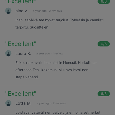
"
Excellent
"
6
/6
nina v.
a year ago
·
2 reviews
Ihan iltapäivä tee hyvät tarjoilut. Tykkäsin ja kauniisti
tarjoiltu. Suosittelen
"
Excellent
"
6
/6
Laura K.
a year ago
·
1 review
Erikoisruokavalio huomioitiin hienosti. Herkullinen
afternoon Tea -kokemus! Mukava levollinen
iltapäivähetki.
"
Excellent
"
6
/6
Lotta M.
a year ago
·
2 reviews
Loistava, ystävällinen palvelu ja erinomaiset herkut,