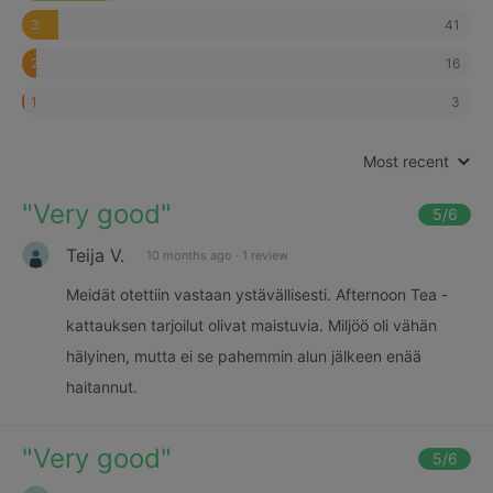
41
3
16
2
3
1
Most recent
"
Very good
"
5
/6
Teija V.
10 months ago
·
1 review
Meidät otettiin vastaan ystävällisesti. Afternoon Tea -
kattauksen tarjoilut olivat maistuvia. Miljöö oli vähän
hälyinen, mutta ei se pahemmin alun jälkeen enää
haitannut.
"
Very good
"
5
/6