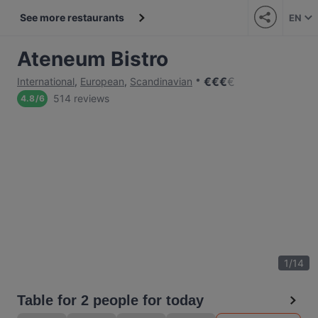
See more restaurants
EN
Ateneum Bistro
€
€
€
€
International
,
European
,
Scandinavian
514 reviews
4.8
/
6
1
/
14
Table for 2 people for today