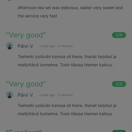
Afternoon tea set was delicious, waiter very sweet and
the service very fast
"
Very good
"
5
/6
Päivi V.
a year ago
·
3 reviews
Teehetki ystävän kanssa oli ihana. Ihanat tarjoilut ja
miellyttävä tunnelma. Tosin tilassa hieman kaikuu.
"
Very good
"
5
/6
Päivi V.
a year ago
·
3 reviews
Teehetki ystävän kanssa oli ihana. Ihanat tarjoilut ja
miellyttävä tunnelma. Tosin tilassa hieman kaikuu.