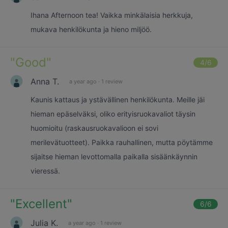
Ihana Afternoon tea! Vaikka minkälaisia herkkuja,
mukava henkilökunta ja hieno miljöö.
"
Good
"
4
/6
Anna T.
a year ago
·
1 review
Kaunis kattaus ja ystävällinen henkilökunta. Meille jäi
hieman epäselväksi, oliko erityisruokavaliot täysin
huomioitu (raskausruokavalioon ei sovi
merilevätuotteet). Paikka rauhallinen, mutta pöytämme
sijaitse hieman levottomalla paikalla sisäänkäynnin
vieressä.
"
Excellent
"
6
/6
Julia K.
a year ago
·
1 review