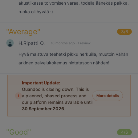
akustiikassa toivomisen varaa, todella äänekäs paikka.
ruoka oli hyvää :)
"
Average
"
3
/6
H.Ripatti O.
10 months ago
·
1 review
Hyvä maistuva teehetki pikku herkuilla, muutoin vähän
arkinen palvelukokemus hintatasoon nähden!
Important Update:
Quandoo is closing down. This is
i
a planned, phased process and
More details
our platform remains available until
30 September 2026
.
"
Good
"
4
/6