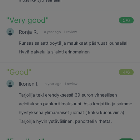
"
Very good
"
5
/6
Ronja R.
a year ago
·
1 review
Runsas salaattipöytä ja maukkaat pääruuat lounaalla!
Hyvä palvelu ja sijainti erinomainen
"
Good
"
4
/6
Ikonen I.
a year ago
·
1 review
Tarjoilija teki erehdyksessä,39 euron virheellisen
veloituksen pankorttimaksuuni. Asia korjattiin ja saimme
hyvityksenä ylimääräiset juomat ( kaksi kuohuviiniä).
Tarjoilija hyvin ystävällinen, pahoitteli virhettä.