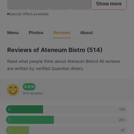
Show more
Special Offers available
Menu
Photos
Reviews
About
Reviews of Ateneum Bistro (514)
Read what people think about Ateneum Bistro! All reviews
are written by verified Quandoo diners.
4.8
/
6
514 reviews
156
6
201
5
97
4