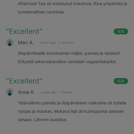
Afternoon Tea oli onnistunut kokemus. Kiva ympäristö ja
tunnelmallinen ravintola.
"
Excellent
"
6
/6
Mari A.
a year ago
·
2 reviews
Iltapäiväteellä erinomainen miljöö, palvelu ja tarjoilut!
Erityistä sekaruokavalion vertaiset vegaanitarjoilut.
"
Excellent
"
6
/6
Anne K.
a year ago
·
1 review
Ystävällinen palvelu ja iltapäiväteen valikoima oli todella
runsas ja maukas. Mukava lisä oli kuohujuoma samaan
rahaan. Lämmin suositus.