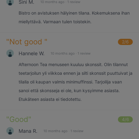
Sini M.
10 months ago
·
1 review
Bistro on avistuksen hälyinen tilana. Kokemuksena ihan
miellyttävä. Varmaan tulen toistekin.
"
Not good
"
2
/6
Hannele W.
10 months ago
·
1 review
Afternoon Tea menuseen kuuluu skonssit. Olin tilannut
teetarjoilun yli viikkoa ennen ja silti skonssit puuttuivat ja
tilalla oli kaupan valmis minimuffinssi. Tarjoilija vaan
sanoi että skonsseja ei ole, kun kysyimme asiasta.
Etukäteen asiasta ei tiedotettu.
"
Good
"
4
/6
Mana R.
10 months ago
·
1 review