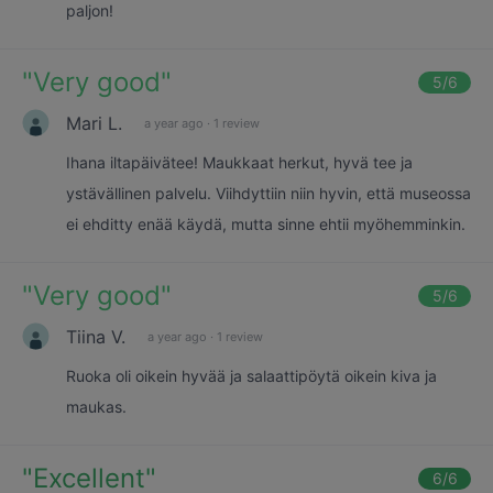
paljon!
"
Very good
"
5
/6
Mari L.
a year ago
·
1 review
Ihana iltapäivätee! Maukkaat herkut, hyvä tee ja
ystävällinen palvelu. Viihdyttiin niin hyvin, että museossa
ei ehditty enää käydä, mutta sinne ehtii myöhemminkin.
"
Very good
"
5
/6
Tiina V.
a year ago
·
1 review
Ruoka oli oikein hyvää ja salaattipöytä oikein kiva ja
maukas.
"
Excellent
"
6
/6