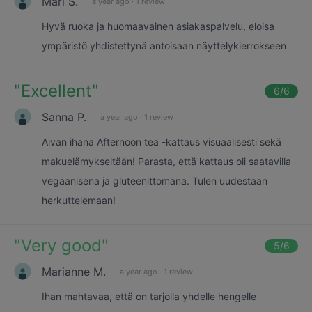
Mari S.
a year ago
·
1 review
Hyvä ruoka ja huomaavainen asiakaspalvelu, eloisa
ympäristö yhdistettynä antoisaan näyttelykierrokseen
"
Excellent
"
6
/6
Sanna P.
a year ago
·
1 review
Aivan ihana Afternoon tea -kattaus visuaalisesti sekä
makuelämykseltään! Parasta, että kattaus oli saatavilla
vegaanisena ja gluteenittomana. Tulen uudestaan
herkuttelemaan!
"
Very good
"
5
/6
Marianne M.
a year ago
·
1 review
Ihan mahtavaa, että on tarjolla yhdelle hengelle