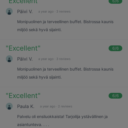
"
Excellent
"
6
/6
Päivi V.
a year ago
·
3 reviews
Monipuolinen ja terveellinen buffet. Bistrossa kaunis
miljöö sekä hyvä sijainti.
"
Excellent
"
6
/6
Päivi V.
a year ago
·
3 reviews
Monipuolinen ja terveellinen buffet. Bistrossa kaunis
miljöö sekä hyvä sijainti.
"
Excellent
"
6
/6
Paula K.
a year ago
·
2 reviews
Palvelu oli ensiluokkaista! Tarjoilija ystävällinen ja
asiantunteva. . . .