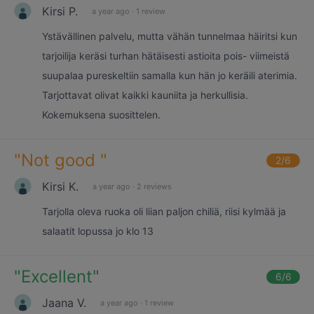
Kirsi P.
a year ago
·
1 review
Ystävällinen palvelu, mutta vähän tunnelmaa häiritsi kun
tarjoilija keräsi turhan hätäisesti astioita pois- viimeistä
suupalaa pureskeltiin samalla kun hän jo keräili aterimia.
Tarjottavat olivat kaikki kauniita ja herkullisia.
Kokemuksena suosittelen.
"
Not good
"
2
/6
Kirsi K.
a year ago
·
2 reviews
Tarjolla oleva ruoka oli liian paljon chiliä, riisi kylmää ja
salaatit lopussa jo klo 13
"
Excellent
"
6
/6
Jaana V.
a year ago
·
1 review