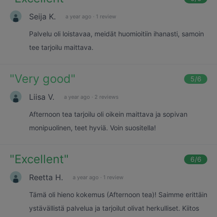
Seija K.
a year ago
·
1 review
Palvelu oli loistavaa, meidät huomioitiin ihanasti, samoin
tee tarjoilu maittava.
"
Very good
"
5
/6
Liisa V.
a year ago
·
2 reviews
Afternoon tea tarjoilu oli oikein maittava ja sopivan
monipuolinen, teet hyviä. Voin suositella!
"
Excellent
"
6
/6
Reetta H.
a year ago
·
1 review
Tämä oli hieno kokemus (Afternoon tea)! Saimme erittäin
ystävällistä palvelua ja tarjoilut olivat herkulliset. Kiitos