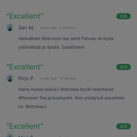
"
Excellent
"
6
/6
Sari M.
a year ago
·
3 reviews
Herkullinen Afternoon tea-setti! Palvelu oli myös
ystävällistä ja ripeää. Suosittelen!
"
Excellent
"
6
/6
Pirjo P.
a year ago
·
14 reviews
Ihana museo-päivä:) Bistrossa hyvät tarjottavat:
Afternoon Tea ja kuohuviini. Aion pistäytyä useammin
ko. Bistrossa:)
"
Excellent
"
6
/6