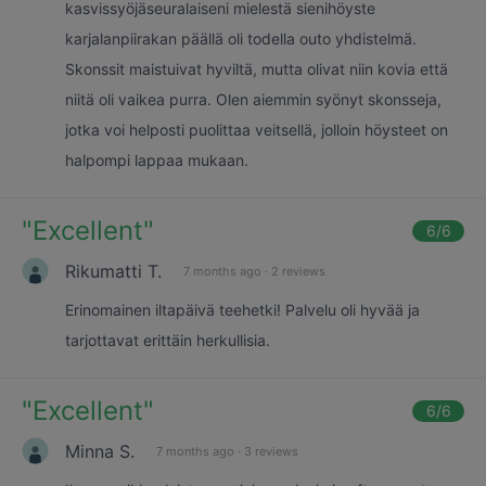
kasvissyöjäseuralaiseni mielestä sienihöyste
karjalanpiirakan päällä oli todella outo yhdistelmä.
Skonssit maistuivat hyviltä, mutta olivat niin kovia että
niitä oli vaikea purra. Olen aiemmin syönyt skonsseja,
jotka voi helposti puolittaa veitsellä, jolloin höysteet on
halpompi lappaa mukaan.
"
Excellent
"
6
/6
Rikumatti T.
7 months ago
·
2 reviews
Erinomainen iltapäivä teehetki! Palvelu oli hyvää ja
tarjottavat erittäin herkullisia.
"
Excellent
"
6
/6
Minna S.
7 months ago
·
3 reviews