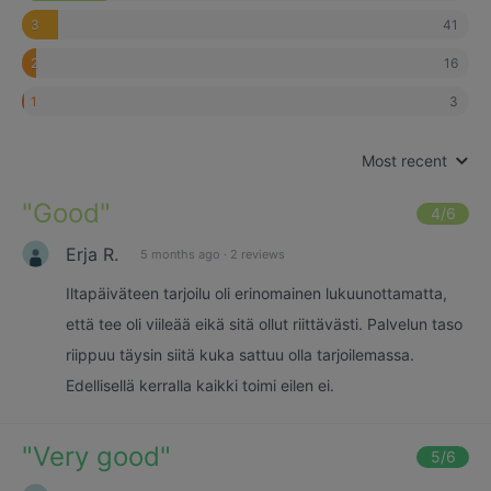
41
3
16
2
3
1
Most recent
"
Good
"
4
/6
Erja R.
5 months ago
·
2 reviews
Iltapäiväteen tarjoilu oli erinomainen lukuunottamatta,
että tee oli viileää eikä sitä ollut riittävästi. Palvelun taso
riippuu täysin siitä kuka sattuu olla tarjoilemassa.
Edellisellä kerralla kaikki toimi eilen ei.
"
Very good
"
5
/6