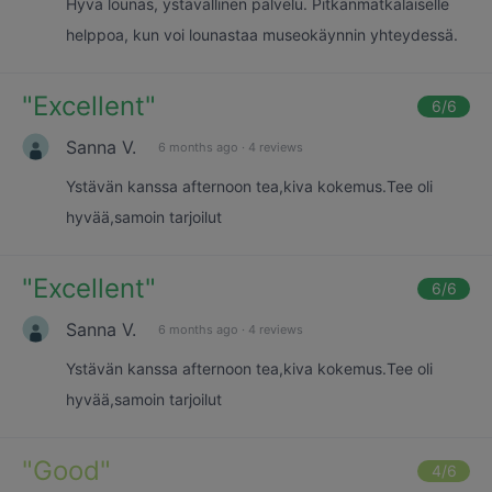
Hyvä lounas, ystävällinen palvelu. Pitkänmatkalaiselle
helppoa, kun voi lounastaa museokäynnin yhteydessä.
"
Excellent
"
6
/6
Sanna V.
6 months ago
·
4 reviews
Ystävän kanssa afternoon tea,kiva kokemus.Tee oli
hyvää,samoin tarjoilut
"
Excellent
"
6
/6
Sanna V.
6 months ago
·
4 reviews
Ystävän kanssa afternoon tea,kiva kokemus.Tee oli
hyvää,samoin tarjoilut
"
Good
"
4
/6