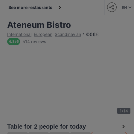
See more restaurants
EN
Ateneum Bistro
€
€
€
€
International
,
European
,
Scandinavian
514 reviews
4.8
/
6
1
/
14
Table for 2 people for today