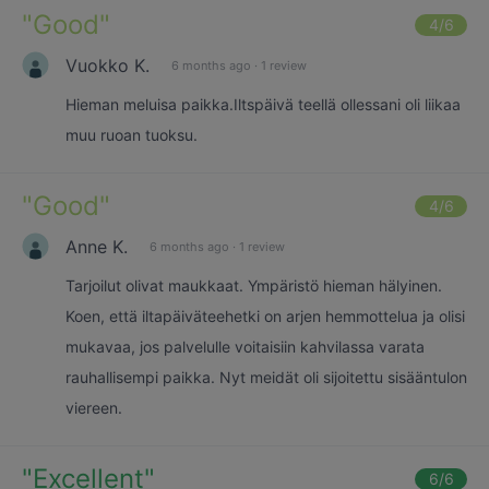
"
Good
"
4
/6
Vuokko K.
6 months ago
·
1 review
Hieman meluisa paikka.Iltspäivä teellä ollessani oli liikaa
muu ruoan tuoksu.
"
Good
"
4
/6
Anne K.
6 months ago
·
1 review
Tarjoilut olivat maukkaat. Ympäristö hieman hälyinen.
Koen, että iltapäiväteehetki on arjen hemmottelua ja olisi
mukavaa, jos palvelulle voitaisiin kahvilassa varata
rauhallisempi paikka. Nyt meidät oli sijoitettu sisääntulon
viereen.
"
Excellent
"
6
/6