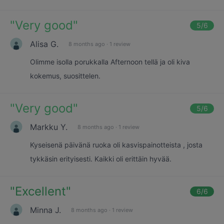
"
Very good
"
5
/6
Alisa G.
8 months ago
·
1 review
Olimme isolla porukkalla Afternoon tellä ja oli kiva
kokemus, suosittelen.
"
Very good
"
5
/6
Markku Y.
8 months ago
·
1 review
Kyseisenä päivänä ruoka oli kasvispainotteista , josta
tykkäsin erityisesti. Kaikki oli erittäin hyvää.
"
Excellent
"
6
/6
Minna J.
8 months ago
·
1 review