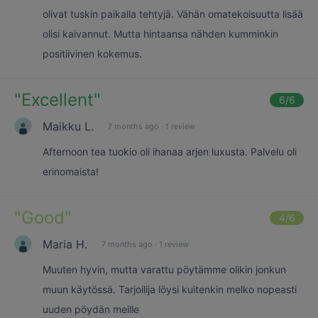
olivat tuskin paikalla tehtyjä. Vähän omatekoisuutta lisää
olisi kaivannut. Mutta hintaansa nähden kumminkin
positiivinen kokemus.
"
Excellent
"
6
/6
Maikku L.
7 months ago
·
1 review
Afternoon tea tuokio oli ihanaa arjen luxusta. Palvelu oli
erinomaista!
"
Good
"
4
/6
Maria H.
7 months ago
·
1 review
Muuten hyvin, mutta varattu pöytämme olikin jonkun
muun käytössä. Tarjoilija löysi kuitenkin melko nopeasti
uuden pöydän meille