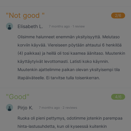
"
Not good
"
2
/6
Elisabeth L.
7 months ago
·
1 review
Olisimme halunneet enemmän yksityisyyttä. Melutaso
korviin käyvää. Viereiseen pöytään ahtautui 6 henkilöä
(4) paikkaa) ja heillä oli tosi kaamea äänitaso. Muutenkin
käyttäytyivät levottomasti. Latisti koko käynnin.
Muutenkin ajattelimme paikan olevan yksityisempi tila
iltapäiväteelle. Ei tarvitse tulla toisenkerran.
"
Good
"
4
/6
Pirjo K.
7 months ago
·
2 reviews
Ruoka oli pieni pettymys, odotimme jotenkin parempaa
hinta-lastusuhdetta, kun oli kyseessä kuitenkin