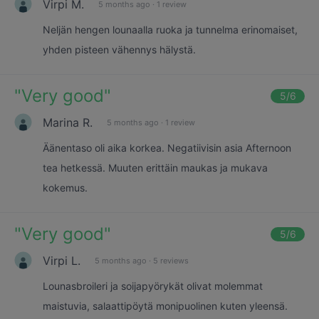
Virpi M.
5 months ago
·
1 review
Neljän hengen lounaalla ruoka ja tunnelma erinomaiset,
yhden pisteen vähennys hälystä.
"
Very good
"
5
/6
Marina R.
5 months ago
·
1 review
Äänentaso oli aika korkea. Negatiivisin asia Afternoon
tea hetkessä. Muuten erittäin maukas ja mukava
kokemus.
"
Very good
"
5
/6
Virpi L.
5 months ago
·
5 reviews
Lounasbroileri ja soijapyörykät olivat molemmat
maistuvia, salaattipöytä monipuolinen kuten yleensä.