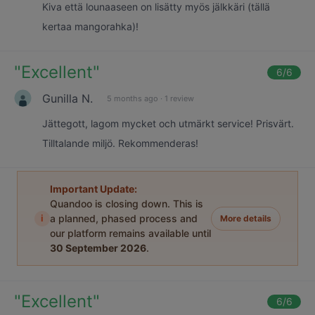
Kiva että lounaaseen on lisätty myös jälkkäri (tällä
kertaa mangorahka)!
"
Excellent
"
6
/6
Gunilla N.
5 months ago
·
1 review
Jättegott, lagom mycket och utmärkt service! Prisvärt.
Tilltalande miljö. Rekommenderas!
Important Update:
Quandoo is closing down. This is
i
a planned, phased process and
More details
our platform remains available until
30 September 2026
.
"
Excellent
"
6
/6