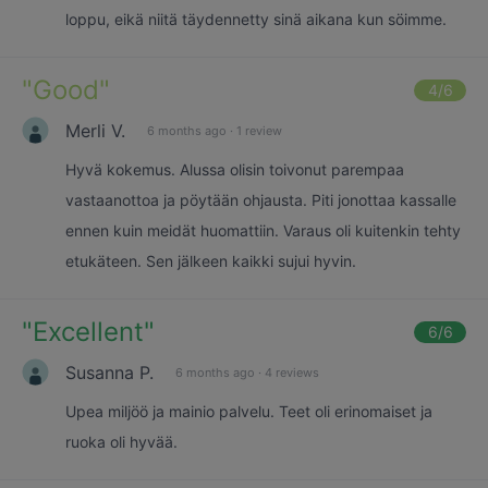
loppu, eikä niitä täydennetty sinä aikana kun söimme.
"
Good
"
4
/6
Merli V.
6 months ago
·
1 review
Hyvä kokemus. Alussa olisin toivonut parempaa
vastaanottoa ja pöytään ohjausta. Piti jonottaa kassalle
ennen kuin meidät huomattiin. Varaus oli kuitenkin tehty
etukäteen. Sen jälkeen kaikki sujui hyvin.
"
Excellent
"
6
/6
Susanna P.
6 months ago
·
4 reviews
Upea miljöö ja mainio palvelu. Teet oli erinomaiset ja
ruoka oli hyvää.