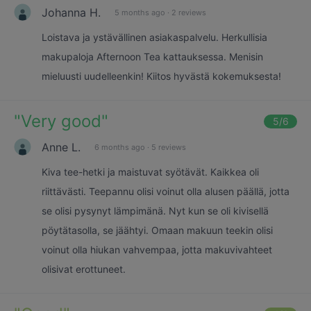
Johanna H.
5 months ago
·
2 reviews
Loistava ja ystävällinen asiakaspalvelu. Herkullisia
makupaloja Afternoon Tea kattauksessa. Menisin
mieluusti uudelleenkin! Kiitos hyvästä kokemuksesta!
"
Very good
"
5
/6
Anne L.
6 months ago
·
5 reviews
Kiva tee-hetki ja maistuvat syötävät. Kaikkea oli
riittävästi. Teepannu olisi voinut olla alusen päällä, jotta
se olisi pysynyt lämpimänä. Nyt kun se oli kivisellä
pöytätasolla, se jäähtyi. Omaan makuun teekin olisi
voinut olla hiukan vahvempaa, jotta makuvivahteet
olisivat erottuneet.