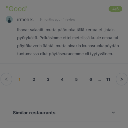
"
Good
"
4
/6
irmeli k.
9 months ago
·
1 review
Ihanat salaatit, mutta pääruoka tällä kertaa ei- jotain
pyöryköitä. Pelkäsimme ettei metelissä kuule omaa tai
pöytäkaverin ääntä, mutta ainakin lounasruokapöydän
tuntumassa ollut pöytäseurueemme oli tyytyväinen.
1
2
3
4
5
6
...
11
Similar restaurants
MorriSon's Helsinki