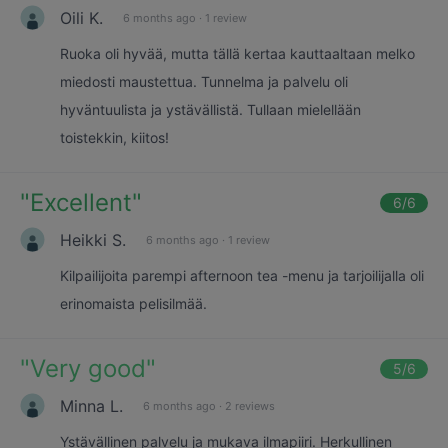
Oili K.
6 months ago
·
1 review
Ruoka oli hyvää, mutta tällä kertaa kauttaaltaan melko
miedosti maustettua. Tunnelma ja palvelu oli
hyväntuulista ja ystävällistä. Tullaan mielellään
toistekkin, kiitos!
"
Excellent
"
6
/6
Heikki S.
6 months ago
·
1 review
Kilpailijoita parempi afternoon tea -menu ja tarjoilijalla oli
erinomaista pelisilmää.
"
Very good
"
5
/6
Minna L.
6 months ago
·
2 reviews
Ystävällinen palvelu ja mukava ilmapiiri. Herkullinen