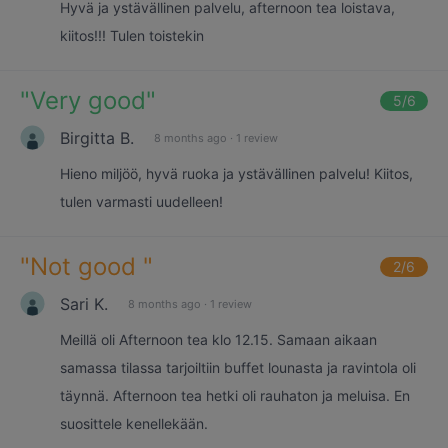
Hyvä ja ystävällinen palvelu, afternoon tea loistava,
kiitos!!! Tulen toistekin
"
Very good
"
5
/6
Birgitta B.
8 months ago
·
1 review
Hieno miljöö, hyvä ruoka ja ystävällinen palvelu! Kiitos,
tulen varmasti uudelleen!
"
Not good
"
2
/6
Sari K.
8 months ago
·
1 review
Meillä oli Afternoon tea klo 12.15. Samaan aikaan
samassa tilassa tarjoiltiin buffet lounasta ja ravintola oli
täynnä. Afternoon tea hetki oli rauhaton ja meluisa. En
suosittele kenellekään.