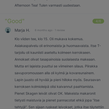
Afternoon Tea! Tulen varmasti uudestaan.
"
Good
"
4
/6
Marja H.
6 months ago
·
1 review
Klo viiden tee, klo 15. Oli mukava kokemus.
Asiakaspalvelu oli erinomaista ja huomaavaista. Itse T-
tarjoilu oli kauniisti aseteltu kolmeen kerrokseen.
Annokset olivat tasapainoisia suolaisesta makeaan.
Mutta eri lajeista puuttui se viimeinen silaus. Piirakka
savuporomoussen alla oli kylmä ja kovareunainem.
Lapin juusto oli hyvää ja pieni hilloke myös. Seuraavan
kerroksen kolmioleipä olisi kaivannut paahtamista.
Pienet Skagen leivät olivat OK. Makeista makaronit
tietysti maistuvia ja pienet pannacotat ehkä jopa ”itse
tehtyjä”. Sen sijaan ruskeat leivokset, jotka itse täytettiin