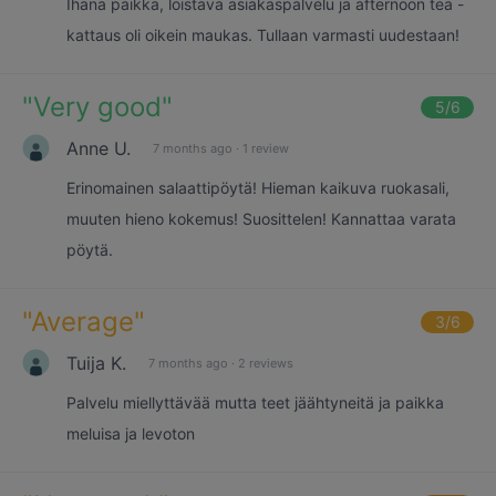
Ihana paikka, loistava asiakaspalvelu ja afternoon tea -
kattaus oli oikein maukas. Tullaan varmasti uudestaan!
"
Very good
"
5
/6
Anne U.
7 months ago
·
1 review
Erinomainen salaattipöytä! Hieman kaikuva ruokasali,
muuten hieno kokemus! Suosittelen! Kannattaa varata
pöytä.
"
Average
"
3
/6
Tuija K.
7 months ago
·
2 reviews
Palvelu miellyttävää mutta teet jäähtyneitä ja paikka
meluisa ja levoton