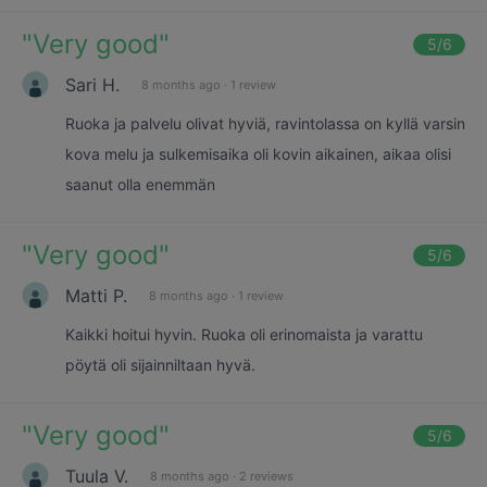
"
Very good
"
5
/6
Sari H.
8 months ago
·
1 review
Ruoka ja palvelu olivat hyviä, ravintolassa on kyllä varsin
kova melu ja sulkemisaika oli kovin aikainen, aikaa olisi
saanut olla enemmän
"
Very good
"
5
/6
Matti P.
8 months ago
·
1 review
Kaikki hoitui hyvin. Ruoka oli erinomaista ja varattu
pöytä oli sijainniltaan hyvä.
"
Very good
"
5
/6
Tuula V.
8 months ago
·
2 reviews