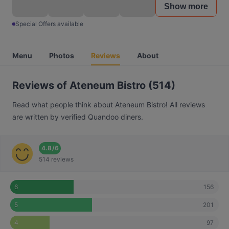
Show more
Special Offers available
Menu
Photos
Reviews
About
Reviews of Ateneum Bistro (514)
Read what people think about Ateneum Bistro! All reviews
are written by verified Quandoo diners.
4.8
/
6
514 reviews
156
6
201
5
97
4