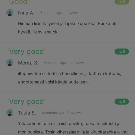
"
Good
"
4
/6
Nina A.
6 months ago
·
1 review
Hieman liian hälyinen ja läpikulkupaikka. Ruoka oli
hyvää. Kahvilana ok
"
Very good
"
5
/6
Merita S.
6 months ago
·
14 reviews
iltapäivätee oli todella herkullinen ja kattava kattaus,
ehdottomasti voisi käydä uudelleen.
"
Very good
"
5
/6
Tuula S.
6 months ago
·
3 reviews
Ystävällinen palvelu, siisti paikka, ruoka maukasta ja
monipuolista. Tosin vihersalaatti ja jälkiruokarahka olivat