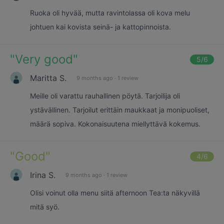
Ruoka oli hyvää, mutta ravintolassa oli kova melu
johtuen kai kovista seinä- ja kattopinnoista.
"
Very good
"
5
/6
Maritta S.
9 months ago
·
1 review
Meille oli varattu rauhallinen pöytä. Tarjoilija oli
ystävällinen. Tarjoilut erittäin maukkaat ja monipuoliset,
määrä sopiva. Kokonaisuutena miellyttävä kokemus.
"
Good
"
4
/6
Irina S.
9 months ago
·
1 review
Olisi voinut olla menu siitä afternoon Tea:ta näkyvillä
mitä syö.