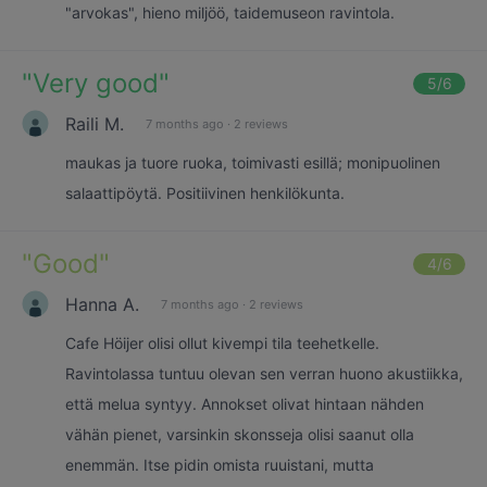
"arvokas", hieno miljöö, taidemuseon ravintola.
"
Very good
"
5
/6
Raili M.
7 months ago
·
2 reviews
maukas ja tuore ruoka, toimivasti esillä; monipuolinen
salaattipöytä. Positiivinen henkilökunta.
"
Good
"
4
/6
Hanna A.
7 months ago
·
2 reviews
Cafe Höijer olisi ollut kivempi tila teehetkelle.
Ravintolassa tuntuu olevan sen verran huono akustiikka,
että melua syntyy. Annokset olivat hintaan nähden
vähän pienet, varsinkin skonsseja olisi saanut olla
enemmän. Itse pidin omista ruuistani, mutta