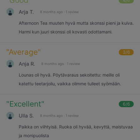
"
Good
"
4
/6
Arja T.
8 months ago
·
1 review
Afternoon Tea muuten hyvä mutta skonssi pieni ja kuiva.
Harmi kun juuri skonssi oli kovasti odottamani.
"
Average
"
3
/6
Anja R.
8 months ago
·
1 review
Lounas oli hyvä. Pöytävaraus sekoitettu: meille oli
katettu teetarjoilu, vaikka olimme tulleet syömään.
"
Excellent
"
6
/6
Ulla S.
8 months ago
·
1 review
Paikka on viihtyisä. Ruoka oli hyvää, kevyttä, maistuvaa
ja monipuolista