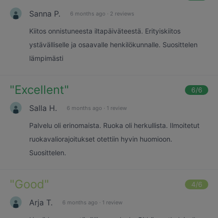
Sanna P.
6 months ago
·
2 reviews
Kiitos onnistuneesta iltapäiväteestä. Erityiskiitos
ystävälliselle ja osaavalle henkilökunnalle. Suosittelen
lämpimästi
"
Excellent
"
6
/6
Salla H.
6 months ago
·
1 review
Palvelu oli erinomaista. Ruoka oli herkullista. Ilmoitetut
ruokavaliorajoitukset otettiin hyvin huomioon.
Suosittelen.
"
Good
"
4
/6
Arja T.
6 months ago
·
1 review