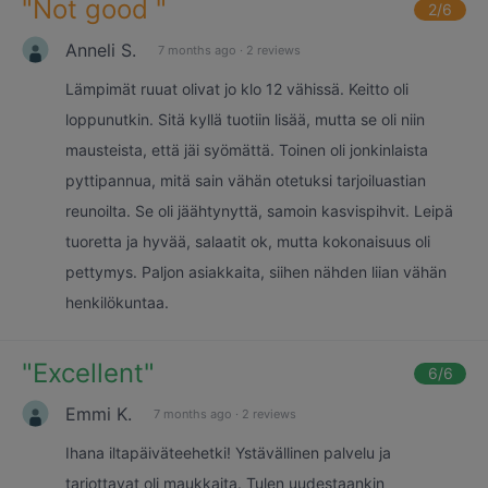
"
Not good
"
2
/6
Anneli S.
7 months ago
·
2 reviews
Lämpimät ruuat olivat jo klo 12 vähissä. Keitto oli
loppunutkin. Sitä kyllä tuotiin lisää, mutta se oli niin
mausteista, että jäi syömättä. Toinen oli jonkinlaista
pyttipannua, mitä sain vähän otetuksi tarjoiluastian
reunoilta. Se oli jäähtynyttä, samoin kasvispihvit. Leipä
tuoretta ja hyvää, salaatit ok, mutta kokonaisuus oli
pettymys. Paljon asiakkaita, siihen nähden liian vähän
henkilökuntaa.
"
Excellent
"
6
/6
Emmi K.
7 months ago
·
2 reviews
Ihana iltapäiväteehetki! Ystävällinen palvelu ja
tarjottavat oli maukkaita. Tulen uudestaankin