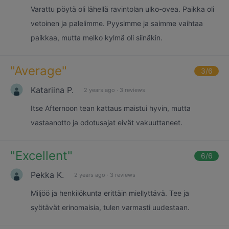
Varattu pöytä oli lähellä ravintolan ulko-ovea. Paikka oli
vetoinen ja palelimme. Pyysimme ja saimme vaihtaa
paikkaa, mutta melko kylmä oli siinäkin.
"
Average
"
3
/6
Katariina P.
2 years ago
·
3 reviews
Itse Afternoon tean kattaus maistui hyvin, mutta
vastaanotto ja odotusajat eivät vakuuttaneet.
"
Excellent
"
6
/6
Pekka K.
2 years ago
·
3 reviews
Miljöö ja henkilökunta erittäin miellyttävä. Tee ja
syötävät erinomaisia, tulen varmasti uudestaan.