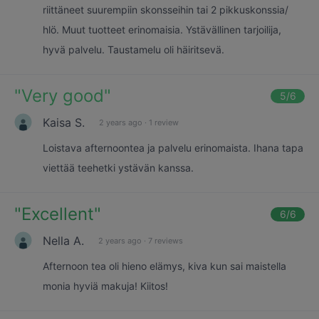
riittäneet suurempiin skonsseihin tai 2 pikkuskonssia/
hlö. Muut tuotteet erinomaisia. Ystävällinen tarjoilija,
hyvä palvelu. Taustamelu oli häiritsevä.
"
Very good
"
5
/6
Kaisa S.
2 years ago
·
1 review
Loistava afternoontea ja palvelu erinomaista. Ihana tapa
viettää teehetki ystävän kanssa.
"
Excellent
"
6
/6
Nella A.
2 years ago
·
7 reviews
Afternoon tea oli hieno elämys, kiva kun sai maistella
monia hyviä makuja! Kiitos!