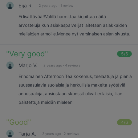
Eija R.
2 years ago
·
1 review
Ei lisättävää!!Välillä harmittaa kirjoittaa näitä
arvosteluja,kun asiakaspalvelijat laitetaan asiakkaiden
mielialojen armoille.Menee nyt varsinaisen asian sivusta.
"
Very good
"
5
/6
Marjo V.
2 years ago
·
4 reviews
Erinomainen Afternoon Tea kokemus, teelaatuja ja pieniä
suussasulavia suolaisia ja herkullisia makeita syötäviä
annospaloja, ansiostaan skonssit olivat erilaisia, liian
paistettuja meidän mieleen
"
Good
"
4
/6
Tarja A.
2 years ago
·
2 reviews