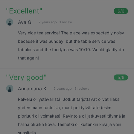
"
Excellent
"
6
/6
Ava G.
2 years ago
·
1 review
Very nice tea service! The place was expectedly noisy
because it was Sunday, but the table service was
fabulous and the food/tea was 10/10. Would gladly do
that again!
"
Very good
"
5
/6
Annamaria K.
2 years ago
·
5 reviews
Palvelu oli ystävällistä. Jotkut tarjottavat olivat liiaksi
yhden maun tuntuisia, muut peittyivät alle (esim.
piprjuuri oli voimakas). Ravintola oli jatkuvasti täynnä ja
hälinä oli aika kova. Teehetki oli kuitenkin kiva ja voin
suositella.