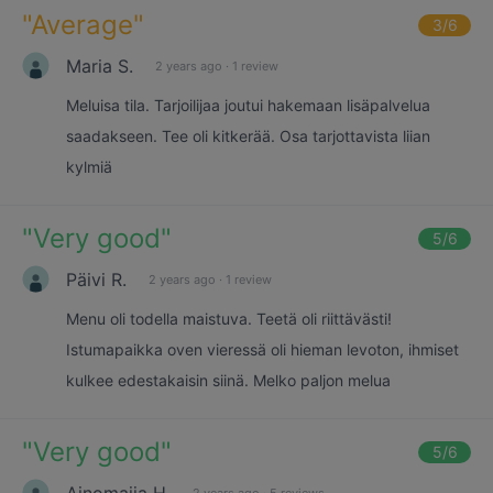
"
Average
"
3
/6
Maria S.
2 years ago
·
1 review
Meluisa tila. Tarjoilijaa joutui hakemaan lisäpalvelua
saadakseen. Tee oli kitkerää. Osa tarjottavista liian
kylmiä
"
Very good
"
5
/6
Päivi R.
2 years ago
·
1 review
Menu oli todella maistuva. Teetä oli riittävästi!
Istumapaikka oven vieressä oli hieman levoton, ihmiset
kulkee edestakaisin siinä. Melko paljon melua
"
Very good
"
5
/6
Ainomaija H.
2 years ago
·
5 reviews