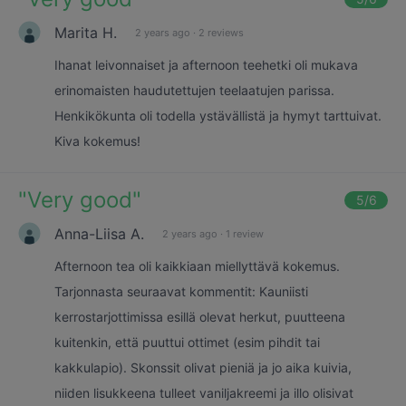
Marita H.
2 years ago
·
2 reviews
Ihanat leivonnaiset ja afternoon teehetki oli mukava
erinomaisten haudutettujen teelaatujen parissa.
Henkikökunta oli todella ystävällistä ja hymyt tarttuivat.
Kiva kokemus!
"
Very good
"
5
/6
Anna-Liisa A.
2 years ago
·
1 review
Afternoon tea oli kaikkiaan miellyttävä kokemus.
Tarjonnasta seuraavat kommentit: Kauniisti
kerrostarjottimissa esillä olevat herkut, puutteena
kuitenkin, että puuttui ottimet (esim pihdit tai
kakkulapio). Skonssit olivat pieniä ja jo aika kuivia,
niiden lisukkeena tulleet vaniljakreemi ja illo olisivat