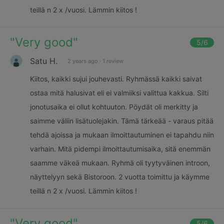
teillä n 2 x /vuosi. Lämmin kiitos !
"
Very good
"
5
/6
Satu H.
2 years ago
·
1 review
Kiitos, kaikki sujui jouhevasti. Ryhmässä kaikki saivat
ostaa mitä halusivat eli ei valmiiksi valittua kakkua. Silti
jonotusaika ei ollut kohtuuton. Pöydät oli merkitty ja
saimme väliin lisätuolejakin. Tämä tärkeää - varaus pitää
tehdä ajoissa ja mukaan ilmoittautuminen ei tapahdu niin
varhain. Mitä pidempi ilmoittautumisaika, sitä enemmän
saamme väkeä mukaan. Ryhmä oli tyytyväinen introon,
näyttelyyn sekä Bistoroon. 2 vuotta toimittu ja käymme
teillä n 2 x /vuosi. Lämmin kiitos !
"
Very good
"
5
/6