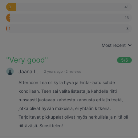
41
3
16
2
3
1
Most recent
"
Very good
"
5
/6
Jaana L.
2 years ago
·
2 reviews
Afternoon Tea oli kyllä hyvä ja hinta-laatu suhde
kohdillaan. Teen sai valita listasta ja kahdelle riitti
runsaasti juotavaa kahdesta kannusta eri lajin teetä,
jotka olivat hyvän makuisia, ei yhtään kitkeriä.
Tarjoiltavat pikkupalat olivat myös herkullisia ja niitä oli
riittävästi. Suosittelen!