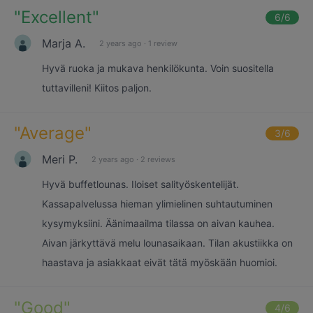
"
Excellent
"
6
/6
Marja A.
2 years ago
·
1 review
Hyvä ruoka ja mukava henkilökunta. Voin suositella
tuttavilleni! Kiitos paljon.
"
Average
"
3
/6
Meri P.
2 years ago
·
2 reviews
Hyvä buffetlounas. Iloiset salityöskentelijät.
Kassapalvelussa hieman ylimielinen suhtautuminen
kysymyksiini. Äänimaailma tilassa on aivan kauhea.
Aivan järkyttävä melu lounasaikaan. Tilan akustiikka on
haastava ja asiakkaat eivät tätä myöskään huomioi.
"
Good
"
4
/6