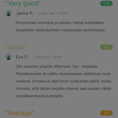
"
Very good
"
5
/6
Jarmo P.
2 years ago
·
1 review
Erinomainen tunnelma ja palvelu. Hinnat kohdallaan.
Suosittelen taidenäyttelyn kokemusten pohtimiseen.
"
Good
"
4
/6
Eva P.
2 years ago
·
1 review
Olin varannut pöydän Afternoon Tea - tarjoilulla.
Pöydäksemme oli valittu reunimmainen sisääntulo-oven
vieressä. Onneksi ei ollut kovin ruuhkainen päivä, mutta
toivoisin, että tämän tarjoilun tilannut saisi paikan vähän
rauhallisemmasta kohdasta.
"
Average
"
3
/6