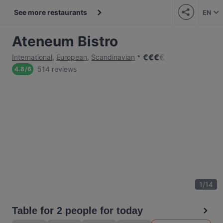
See more restaurants
EN
Ateneum Bistro
€
€
€
€
International
,
European
,
Scandinavian
514 reviews
4.8
/
6
1
/
14
Table for 2 people for today