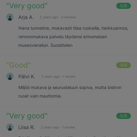
"
Very good
"
5
/6
Arja A.
2 years ago
·
4 reviews
Ihana tunnelma, mukavasti tilaa ruokailla, herkkuannos,
rennonmukava palvelu täydensi erinomaisen
museovierailun. Suosittelen
"
Good
"
4
/6
Pälvi K.
2 years ago
·
1 review
Miljöö mukava ja seurusteluun sopiva, mutta bistron
ruoat vain mauttomia.
"
Very good
"
5
/6
Liisa R.
2 years ago
·
1 review