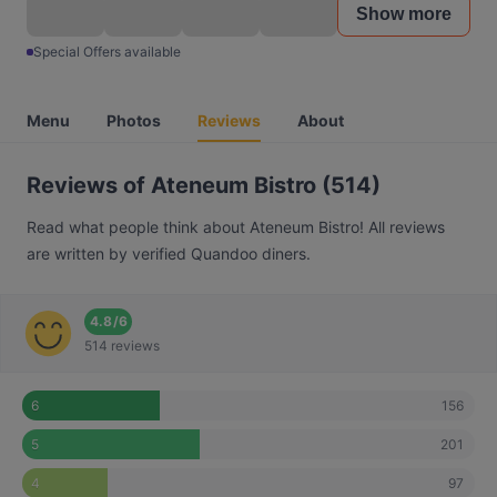
Show more
Special Offers available
Menu
Photos
Reviews
About
Reviews of Ateneum Bistro (514)
Read what people think about Ateneum Bistro! All reviews
are written by verified Quandoo diners.
4.8
/
6
514 reviews
156
6
201
5
97
4