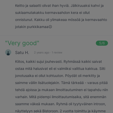
Keitto ja salaatti olivat ihan hyviä. Jälkiruuaksi kahvi ja
suklaamutakakku kermavaahdon kera ei ollut
onnistunut. Kakku oli ylimakeaa mössöä ja kermavaahto
jotakin purkkikamaa☹️
"
Very good
"
5
/6
Satu H.
2 years ago
·
1 review
Kiitos, kaikki sujui jouhevasti. Ryhmässä kaikki saivat
ostaa mitä halusivat eli ei valmiiksi valittua kakkua. Silti
jonotusaika ei ollut kohtuuton. Pöydät oli merkitty ja
saimme väliin lisätuolejakin. Tämä tärkeää - varaus pitää
tehdä ajoissa ja mukaan ilmoittautuminen ei tapahdu niin
varhain. Mitä pidempi ilmoittautumisaika, sitä enemmän
saamme väkeä mukaan. Ryhmä oli tyytyväinen introon,
näyttelyyn sekä Bistoroon. 2 vuotta toimittu ja käymme