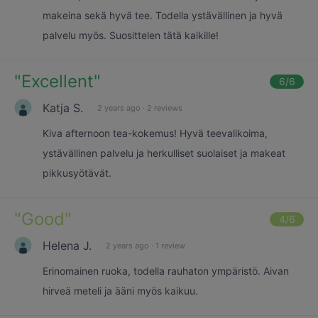
makeina sekä hyvä tee. Todella ystävällinen ja hyvä
palvelu myös. Suosittelen tätä kaikille!
"
Excellent
"
6
/6
Katja S.
2 years ago
·
2 reviews
Kiva afternoon tea-kokemus! Hyvä teevalikoima,
ystävällinen palvelu ja herkulliset suolaiset ja makeat
pikkusyötävät.
"
Good
"
4
/6
Helena J.
2 years ago
·
1 review
Erinomainen ruoka, todella rauhaton ympäristö. Aivan
hirveä meteli ja ääni myös kaikuu.