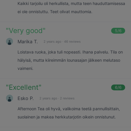
Kaikki tarjoilu oli herkullista, mutta teen hauduttamisessa
ei ole onnistuttu. Teet olivat mauttomia.
"
Very good
"
5
/6
Marika T.
2 years ago
·
46 reviews
Loistava ruoka, joka tuli nopeasti. Ihana palvelu. Tila on
hälyisä, mutta kiireimmän lounasajan jälkeen melutaso
vaimeni.
"
Excellent
"
6
/6
Esko P.
2 years ago
·
2 reviews
Afternoon Tea oli hyvä, valikoima teetä pannullisittain,
suolainen ja makea herkkutarjotin oikein onnistunut.