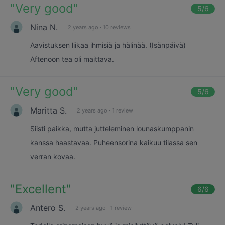
"
Very good
"
5
/6
Nina N.
2 years ago
·
10 reviews
Aavistuksen liikaa ihmisiä ja hälinää. (Isänpäivä)
Aftenoon tea oli maittava.
"
Very good
"
5
/6
Maritta S.
2 years ago
·
1 review
Siisti paikka, mutta jutteleminen lounaskumppanin
kanssa haastavaa. Puheensorina kaikuu tilassa sen
verran kovaa.
"
Excellent
"
6
/6
Antero S.
2 years ago
·
1 review