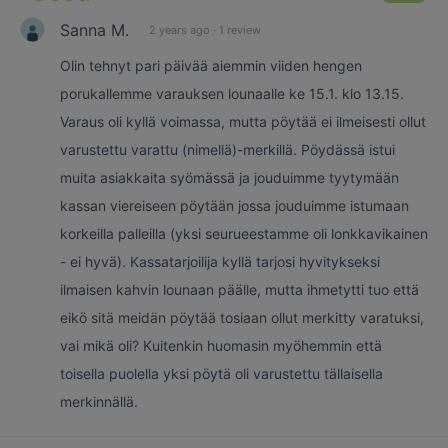
Sanna M.
2 years ago
·
1 review
Olin tehnyt pari päivää aiemmin viiden hengen
porukallemme varauksen lounaalle ke 15.1. klo 13.15.
Varaus oli kyllä voimassa, mutta pöytää ei ilmeisesti ollut
varustettu varattu (nimellä)-merkillä. Pöydässä istui
muita asiakkaita syömässä ja jouduimme tyytymään
kassan viereiseen pöytään jossa jouduimme istumaan
korkeilla palleilla (yksi seurueestamme oli lonkkavikainen
- ei hyvä). Kassatarjoilija kyllä tarjosi hyvitykseksi
ilmaisen kahvin lounaan päälle, mutta ihmetytti tuo että
eikö sitä meidän pöytää tosiaan ollut merkitty varatuksi,
vai mikä oli? Kuitenkin huomasin myöhemmin että
toisella puolella yksi pöytä oli varustettu tällaisella
merkinnällä.