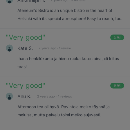
Ateneum's Bistro is an unique bistro in the heart of
Helsinki with its special atmosphere! Easy to reach, too.
"
Very good
"
5
/6
Kate S.
2 years ago
·
1 review
Ihana henkilökunta ja hieno ruoka kuten aina, eli kiitos
taas!
"
Very good
"
5
/6
Anu K.
2 years ago
·
4 reviews
Afternoon tea oli hyvä. Ravintola melko täynnä ja
meluisa, mutta palvelu toimi melko sujuvasti.