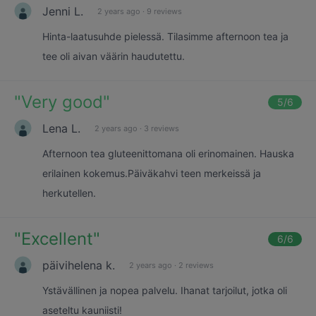
Jenni L.
2 years ago
·
9 reviews
Hinta-laatusuhde pielessä. Tilasimme afternoon tea ja
tee oli aivan väärin haudutettu.
"
Very good
"
5
/6
Lena L.
2 years ago
·
3 reviews
Afternoon tea gluteenittomana oli erinomainen. Hauska
erilainen kokemus.Päiväkahvi teen merkeissä ja
herkutellen.
"
Excellent
"
6
/6
päivihelena k.
2 years ago
·
2 reviews
Ystävällinen ja nopea palvelu. Ihanat tarjoilut, jotka oli
aseteltu kauniisti!