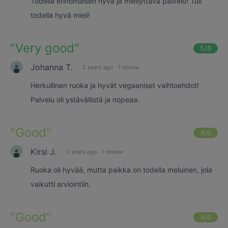
Todella erinomaisen hyvä ja miellyttävä palvelu! Tuli
todella hyvä mieli!
"
Very good
"
5
/6
Johanna T.
2 years ago
·
1 review
Herkullinen ruoka ja hyvät vegaaniset vaihtoehdot!
Palvelu oli ystävällistä ja nopeaa.
"
Good
"
4
/6
Kirsi J.
2 years ago
·
1 review
Ruoka oli hyvää, mutta paikka on todella meluinen, jola
vaikutti arviointiin.
"
Good
"
4
/6