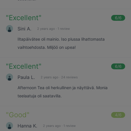
"
Excellent
"
6
/6
Sini A.
2 years ago
·
1 review
Iltapäivätee oli mainio. Iso plussa lihattomasta
vaihtoehdosta. Miljöö on upea!
"
Excellent
"
6
/6
Paula L.
2 years ago
·
24 reviews
Afternoon Tea oli herkullinen ja näyttävä. Monia
teelaatuja oli saatavilla.
"
Good
"
4
/6
Hanna K.
2 years ago
·
1 review