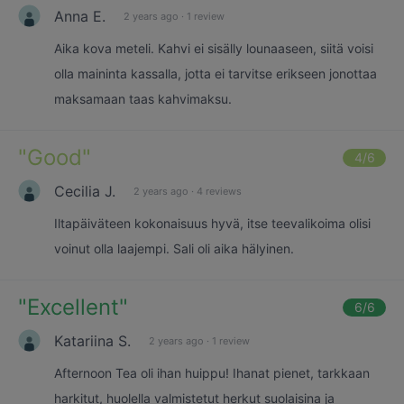
Anna E.
2 years ago
·
1 review
Aika kova meteli. Kahvi ei sisälly lounaaseen, siitä voisi
olla maininta kassalla, jotta ei tarvitse erikseen jonottaa
maksamaan taas kahvimaksu.
"
Good
"
4
/6
Cecilia J.
2 years ago
·
4 reviews
Iltapäiväteen kokonaisuus hyvä, itse teevalikoima olisi
voinut olla laajempi. Sali oli aika hälyinen.
"
Excellent
"
6
/6
Katariina S.
2 years ago
·
1 review
Afternoon Tea oli ihan huippu! Ihanat pienet, tarkkaan
harkitut, huolella valmistetut herkut suolaisina ja