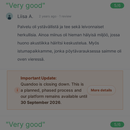
"
Very good
"
5
/6
Liisa A.
2 years ago
·
1 review
Palvelu oli ystävällistä ja tee sekä leivonnaiset
herkullisia. Ainoa miinus oli hieman hälyisä miljöö, jossa
huono akustiikka häiritsi keskustelua. Myös
istumapaikkamme, jonka pöytävarauksessa saimme oli
oven vieressä.
Important Update:
Quandoo is closing down. This is
i
a planned, phased process and
More details
our platform remains available until
30 September 2026
.
"
Very good
"
5
/6