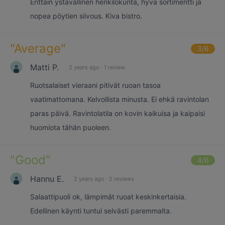
Erittäin ystävällinen henkilökunta, hyvä sortimentti ja
nopea pöytien siivous. Kiva bistro.
"
Average
"
3
/6
Matti P.
2 years ago
·
1 review
Ruotsalaiset vieraani pitivät ruoan tasoa
vaatimattomana. Kelvollista minusta. Ei ehkä ravintolan
paras päivä. Ravintolatila on kovin kaikuisa ja kaipaisi
huomiota tähän puoleen.
"
Good
"
4
/6
Hannu E.
2 years ago
·
2 reviews
Salaattipuoli ok, lämpimät ruoat keskinkertaisia.
Edellinen käynti tuntui selvästi paremmalta.