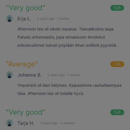
"
Very good
"
5
/6
Erja L.
2 years ago
·
1 review
Afternoon tea oli oikein maukas. Teevalikoima laaja.
Palvelu erinomaista, jopa ennakkoon ilmoitetut
erikoisvalinnat tulivat pöytään ilman erillistä pyyntöä.
"
Average
"
3
/6
Johanna B.
2 years ago
·
1 review
Ympäristö oli liian hälyinen. Kaipasimme rauhallisempaa
tilaa. Afternoon tea oli todella hyvä.
"
Very good
"
5
/6
Tarja H.
2 years ago
·
3 reviews