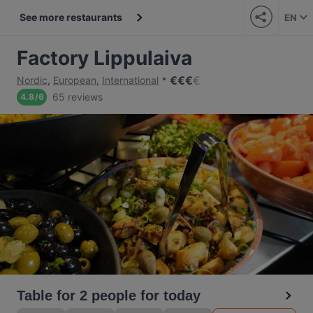
See more restaurants
EN
Factory Lippulaiva
€
€
€
€
Nordic
,
European
,
International
65 reviews
4.8
/
6
Table for 2 people for today