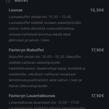
Buffet
Lounas
13,30€
Lounasbuffet arkisin klo. 10.30 – 15.00.
Lounasbuffet sisältää runsaan salaattipöydän,
keiton, kolme lämmintä ruokavaihtoehtoa,
omassa keittiössä leivottua leipää sekä
jälkiruoan ja kahvin / teen.
Factoryn Iltabuffet
17,50€
Iltabuffet arkisin klo. 16.00 – 18.30. Iltabuffet
sisältää kattavan salaattipöydän
kalaherkkuineen, itseleivottuja leipiä, levitteitä ja
kastikkeita, viikoittain vaihtuvat maukkaat
lämminruokavaihtoehdot sekä kahvin / teen ja
ihanan jälkiruokapöydän.
Factoryn Lauantailounas
17,50€
Lauantailounas lauantaisin klo. 12.00 – 17.00.
Lauantailounas sisältää kattavan salaattipöydän