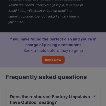
kalaherkkuineen, itseleivottuja leipiä, levitteitä ja
kastikkeita, viikoittain vaihtuvat maukkaat
lämminruokavaihtoehdot sekä kahvin / teen ja
jälkiruuan.
If you have found the perfect dish and you're in
charge of picking a restaurant
Book a table before they’re gone
Book Now
Frequently asked questions
Does the restaurant Factory Lippulaiva
have Outdoor seating?