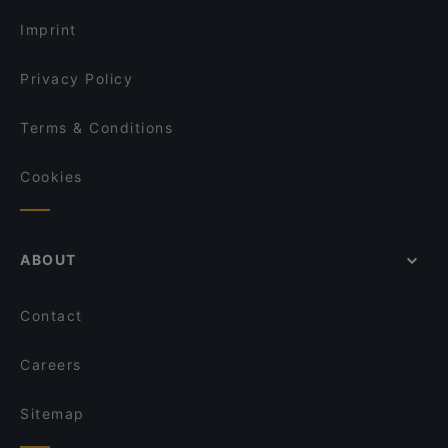
Tourist-friendly Restaurants in Espoo
OPPA Korean BBQ Iso Omena
Kahvila Mutteri
Imprint
Restaurant Maharaja Lauttasaari
Larenka Ravintola
Privacy Policy
Terms & Conditions
Cookies
ABOUT
Contact
Careers
Sitemap