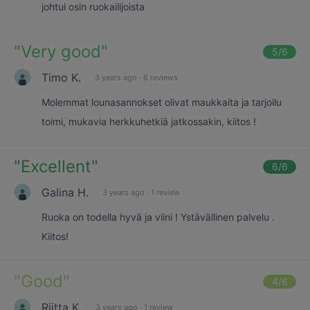
johtui osin ruokailijoista
"
Very good
"
5
/6
Timo K.
3 years ago
·
6 reviews
Molemmat lounasannokset olivat maukkaita ja tarjoilu
toimi, mukavia herkkuhetkiä jatkossakin, kiitos !
"
Excellent
"
6
/6
Galina H.
3 years ago
·
1 review
Ruoka on todella hyvä ja viini ! Ystävällinen palvelu .
Kiitos!
"
Good
"
4
/6
Riitta K.
3 years ago
·
1 review