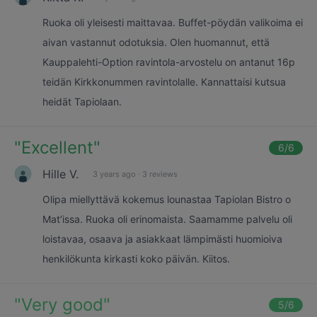
Ruoka oli yleisesti maittavaa. Buffet-pöydän valikoima ei
aivan vastannut odotuksia. Olen huomannut, että
Kauppalehti-Option ravintola-arvostelu on antanut 16p
teidän Kirkkonummen ravintolalle. Kannattaisi kutsua
heidät Tapiolaan.
"
Excellent
"
6
/6
Hille V.
3 years ago
·
3 reviews
Olipa miellyttävä kokemus lounastaa Tapiolan Bistro o
Mat’issa. Ruoka oli erinomaista. Saamamme palvelu oli
loistavaa, osaava ja asiakkaat lämpimästi huomioiva
henkilökunta kirkasti koko päivän. Kiitos.
"
Very good
"
5
/6