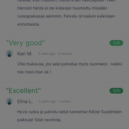
hienosti häntä ei ole koskaan huomioitu missään
ruokapaikassa aiemmin. Palvelu oli kaiken kaikkiaan
erinomaista.
"
Very good
"
5
/6
Kari M.
3 years ago
·
4 reviews
Olisi mukavaa, jos saisi palvelua myös suomeksi - kaikki
toki meni ihan ok !
"
Excellent
"
6
/6
Elina L.
3 years ago
·
1 review
Hyvä ruoka ja palvelu sekä tunnelma! Kiitos! Suosittelen
paikkaa! Siisti ravintola.