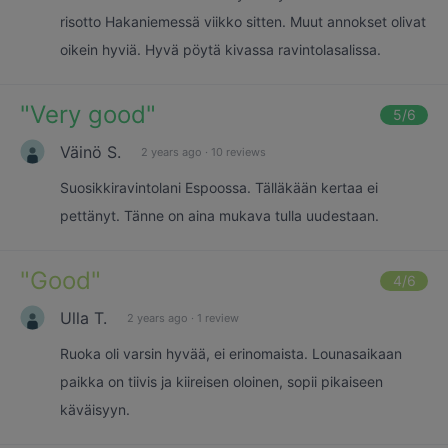
risotto Hakaniemessä viikko sitten. Muut annokset olivat
oikein hyviä. Hyvä pöytä kivassa ravintolasalissa.
"
Very good
"
5
/6
Väinö S.
2 years ago
·
10 reviews
Suosikkiravintolani Espoossa. Tälläkään kertaa ei
pettänyt. Tänne on aina mukava tulla uudestaan.
"
Good
"
4
/6
Ulla T.
2 years ago
·
1 review
Ruoka oli varsin hyvää, ei erinomaista. Lounasaikaan
paikka on tiivis ja kiireisen oloinen, sopii pikaiseen
käväisyyn.