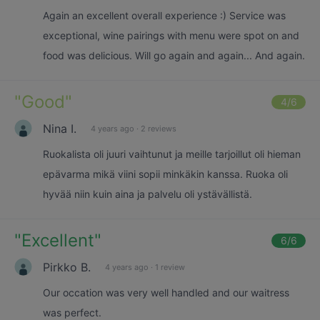
Again an excellent overall experience :) Service was
exceptional, wine pairings with menu were spot on and
food was delicious. Will go again and again... And again.
"
Good
"
4
/6
Nina I.
4 years ago
·
2 reviews
Ruokalista oli juuri vaihtunut ja meille tarjoillut oli hieman
epävarma mikä viini sopii minkäkin kanssa. Ruoka oli
hyvää niin kuin aina ja palvelu oli ystävällistä.
"
Excellent
"
6
/6
Pirkko B.
4 years ago
·
1 review
Our occation was very well handled and our waitress
was perfect.