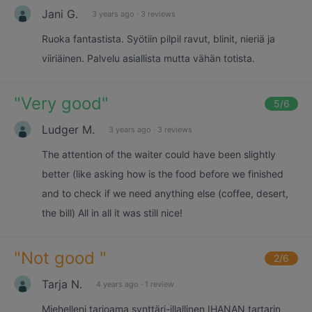
Jani G.
3 years ago
·
3 reviews
Ruoka fantastista. Syötiin pilpil ravut, blinit, nieriä ja
viiriäinen. Palvelu asiallista mutta vähän totista.
"
Very good
"
5
/6
Ludger M.
3 years ago
·
3 reviews
The attention of the waiter could have been slightly
better (like asking how is the food before we finished
and to check if we need anything else (coffee, desert,
the bill) All in all it was still nice!
"
Not good
"
2
/6
Tarja N.
4 years ago
·
1 review
Miehelleni tarjoama synttäri-illallinen IHANAN tartarin