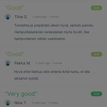
"
Good
"
4
/6
Tiina S.
3 years ago
·
1 review
Tunnelma ja ympäristö oikein hyvä, samoin palvelu.
Hampurilaisaterian ranskalaiset myös hyvät, itse
hampurilainen vähän vaatimaton.
"
Good
"
4
/6
Pekka M.
3 years ago
·
1 review
Hyvä ettei tilattua side orderia ikinä tuotu, ei olisi
jaksanut syödä.
"
Very good
"
5
/6
Nina T.
3 years ago
·
1 review