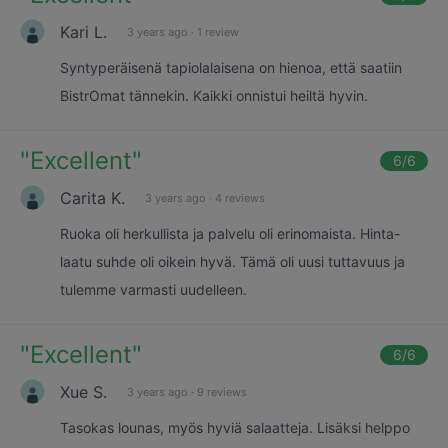
Kari L.
3 years ago
·
1 review
Syntyperäisenä tapiolalaisena on hienoa, että saatiin
BistrOmat tännekin. Kaikki onnistui heiltä hyvin.
"
Excellent
"
6
/6
Carita K.
3 years ago
·
4 reviews
Ruoka oli herkullista ja palvelu oli erinomaista. Hinta-
laatu suhde oli oikein hyvä. Tämä oli uusi tuttavuus ja
tulemme varmasti uudelleen.
"
Excellent
"
6
/6
Xue S.
3 years ago
·
9 reviews
Tasokas lounas, myös hyviä salaatteja. Lisäksi helppo