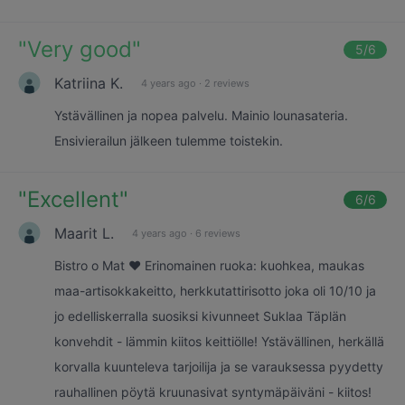
"
Very good
"
5
/6
Katriina K.
4 years ago
·
2 reviews
Ystävällinen ja nopea palvelu. Mainio lounasateria.
Ensivierailun jälkeen tulemme toistekin.
"
Excellent
"
6
/6
Maarit L.
4 years ago
·
6 reviews
Bistro o Mat ♥️ Erinomainen ruoka: kuohkea, maukas
maa-artisokkakeitto, herkkutattirisotto joka oli 10/10 ja
jo edelliskerralla suosiksi kivunneet Suklaa Täplän
konvehdit - lämmin kiitos keittiölle! Ystävällinen, herkällä
korvalla kuunteleva tarjoilija ja se varauksessa pyydetty
rauhallinen pöytä kruunasivat syntymäpäiväni - kiitos!