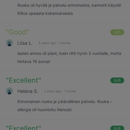
Ruoka oli hyvää ja palvelu erinomaista, kannatti käydä!
Kiitos upeasta kokemuksesta
"
Good
"
4
/6
Liisa L.
3 years ago
·
1 review
lasten annos oli pieni, tosin riitti hyvin 3 vuotialle, mutta
hintava 16 euroa!
"
Excellent
"
6
/6
Helena S.
3 years ago
·
1 review
Erinomainen ruoka ja ystävällinen palvelu. Ruoka -
allergia oli huomioitu hienosti.
"
Excellent
"
6
/6