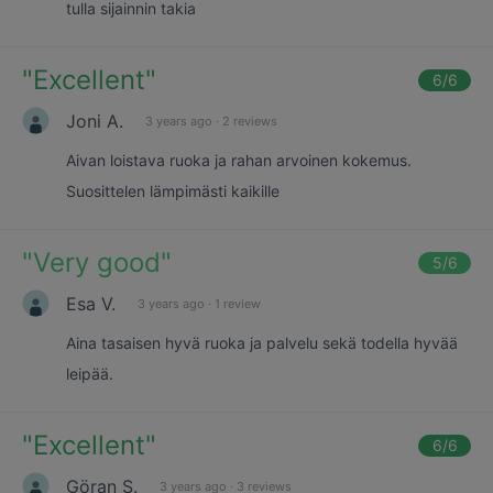
tulla sijainnin takia
"
Excellent
"
6
/6
Joni A.
3 years ago
·
2 reviews
Aivan loistava ruoka ja rahan arvoinen kokemus.
Suosittelen lämpimästi kaikille
"
Very good
"
5
/6
Esa V.
3 years ago
·
1 review
Aina tasaisen hyvä ruoka ja palvelu sekä todella hyvää
leipää.
"
Excellent
"
6
/6
Göran S.
3 years ago
·
3 reviews