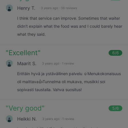
Henry T.
3 years ago
·
36 reviews
I think that service can improve. Sometimes that waiter
didn't explain what the food was and I could barely hear
what they said.
"
Excellent
"
6
/6
Maarit S.
3 years ago
·
1 review
Erittäin hyvä ja ystävällinen palvelu ☺️Menukokonaisuus
oli maittava👍Tunnelma oli mukava, musiikki soi
sopivasti taustalla. Vahva suositus!
"
Very good
"
5
/6
Heikki N.
3 years ago
·
1 review