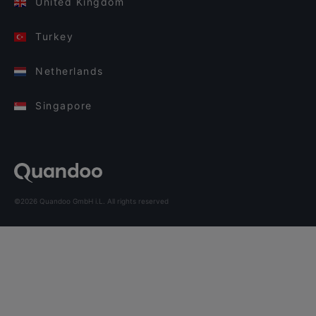
United Kingdom
Turkey
Netherlands
Singapore
©2026 Quandoo GmbH i.L. All rights reserved