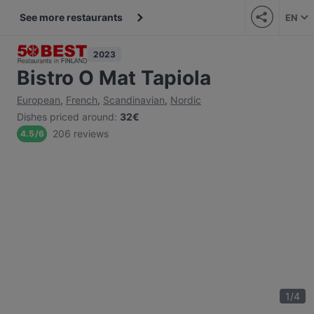
See more restaurants
EN
2023
Bistro O Mat Tapiola
European
,
French
,
Scandinavian
,
Nordic
Dishes priced around
:
32€
206 reviews
4.5
/
6
1
/
4