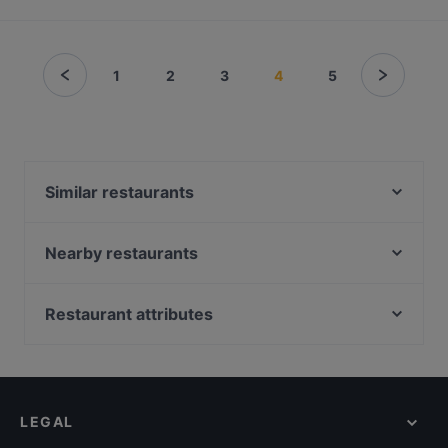
1
2
3
4
5
Similar restaurants
DIF Döner & dIZZA Tapiola
Beef & Grill
Nearby restaurants
Megobaro Espoo
Ravintola Persilja
Delicatessen WeeGee
Mauritz
Restaurant attributes
Blue Jay Lounge & Bistro
Ravintola Oda
Restaurants For Business Lunch in Espoo
Ravintola Kosi
Presto Leppävaara
Gluten-free Options in Espoo
Skiffer Matinkylä
Ristorante Momento Sello
Casual Restaurants in Espoo
Factory Iso Omena
Pikku Ranska
LEGAL
English Speaking Restaurants in Espoo
Noodle Story Iso Omena
Bistro Telakka