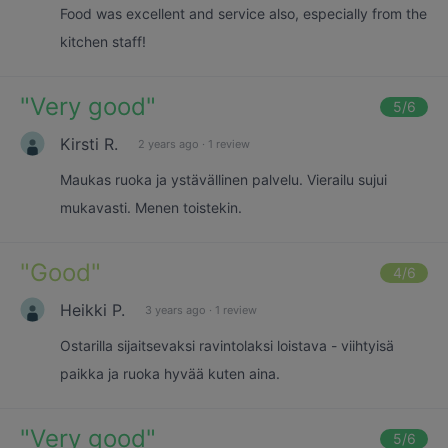
Food was excellent and service also, especially from the
kitchen staff!
"
Very good
"
5
/6
Kirsti R.
2 years ago
·
1 review
Maukas ruoka ja ystävällinen palvelu. Vierailu sujui
mukavasti. Menen toistekin.
"
Good
"
4
/6
Heikki P.
3 years ago
·
1 review
Ostarilla sijaitsevaksi ravintolaksi loistava - viihtyisä
paikka ja ruoka hyvää kuten aina.
"
Very good
"
5
/6