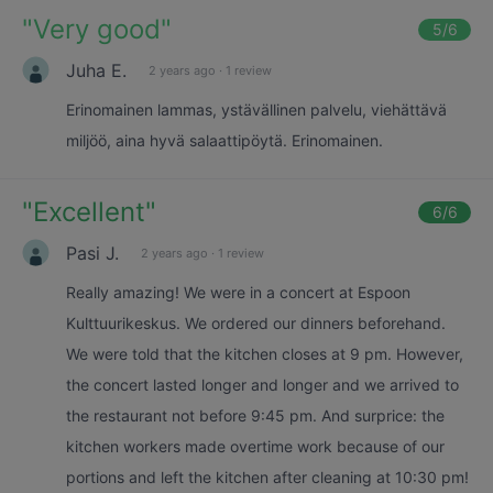
"
Very good
"
5
/6
Juha E.
2 years ago
·
1 review
Erinomainen lammas, ystävällinen palvelu, viehättävä
miljöö, aina hyvä salaattipöytä. Erinomainen.
"
Excellent
"
6
/6
Pasi J.
2 years ago
·
1 review
Really amazing! We were in a concert at Espoon
Kulttuurikeskus. We ordered our dinners beforehand.
We were told that the kitchen closes at 9 pm. However,
the concert lasted longer and longer and we arrived to
the restaurant not before 9:45 pm. And surprice: the
kitchen workers made overtime work because of our
portions and left the kitchen after cleaning at 10:30 pm!