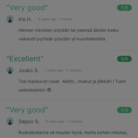
"
Very good
"
5
/6
Iris H.
3 years ago
·
1 review
Hieman viereisen pöydän tai yleensä äänien kaiku
vaikeutti pyöreän pöydän yli kuuntelemista.
"
Excellent
"
6
/6
Jouko S.
3 years ago
·
2 reviews
Tosi maistuvat ruoat . Keitto , muikut ja jälkkäri ! Tulen
uudestaankin 😎.
"
Very good
"
5
/6
Seppo S.
3 years ago
·
3 reviews
Ruokailutilanne oli muuten hyvä, mutta turhan meluisa,