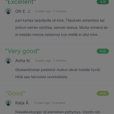
"
Excellent
"
6
/6
Olli E. J.
3 years ago
·
3 reviews
pari kertaa tarjoilijoilla oli kiire. Tilauksen antamista sai
jonkun verran odottaa, samoin laskua. Mutta onneksi se
ei meidän menoa haitannut kun meillä ei ollut kiire.
"
Very good
"
5
/6
Anita N.
3 years ago
·
2 reviews
Gluteenittomat paistetut muikut olivat todella hyviä.
Niitä saa harvoista ravintoloista.
"
Good
"
4
/6
Kaija Å.
3 years ago
·
2 reviews
Klassikkoburger oli pienoinen pettymys. Odotin niin