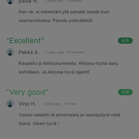
paula m.
2 years ago
·
2 reviews
Ihan ok, ei mielestäni yllä samalle tasolle kuin
sisarravintolana. Palvelu ystävällistä!
"
Excellent
"
6
/6
Pekka A.
2 years ago
·
57 reviews
Klassikko jo Kirkkonummelta. Hintava mutta laatu
kohdillaan. Ja Ainossa hyvä sijainti!
"
Very good
"
5
/6
Virpi H.
2 years ago
·
1 review
Ceaser-salaatti oli erinomaista ja raastepöytä vielä
lisänä. Oikein hyvä !