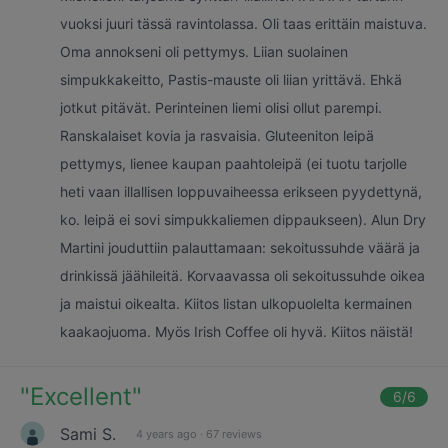
vuoksi juuri tässä ravintolassa. Oli taas erittäin maistuva.
Oma annokseni oli pettymys. Liian suolainen
simpukkakeitto, Pastis-mauste oli liian yrittävä. Ehkä
jotkut pitävät. Perinteinen liemi olisi ollut parempi.
Ranskalaiset kovia ja rasvaisia. Gluteeniton leipä
pettymys, lienee kaupan paahtoleipä (ei tuotu tarjolle
heti vaan illallisen loppuvaiheessa erikseen pyydettynä,
ko. leipä ei sovi simpukkaliemen dippaukseen). Alun Dry
Martini jouduttiin palauttamaan: sekoitussuhde väärä ja
drinkissä jäähileitä. Korvaavassa oli sekoitussuhde oikea
ja maistui oikealta. Kiitos listan ulkopuolelta kermainen
kaakaojuoma. Myös Irish Coffee oli hyvä. Kiitos näistä!
"
Excellent
"
6
/6
Sami S.
4 years ago
·
67 reviews