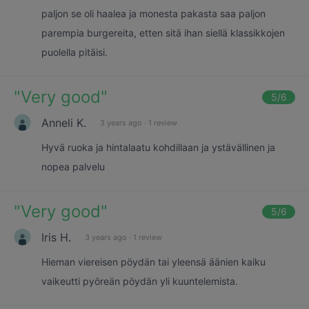
paljon se oli haalea ja monesta pakasta saa paljon
parempia burgereita, etten sitä ihan siellä klassikkojen
puolella pitäisi.
"
Very good
"
5
/6
Anneli K.
3 years ago
·
1 review
Hyvä ruoka ja hintalaatu kohdillaan ja ystävällinen ja
nopea palvelu
"
Very good
"
5
/6
Iris H.
3 years ago
·
1 review
Hieman viereisen pöydän tai yleensä äänien kaiku
vaikeutti pyöreän pöydän yli kuuntelemista.