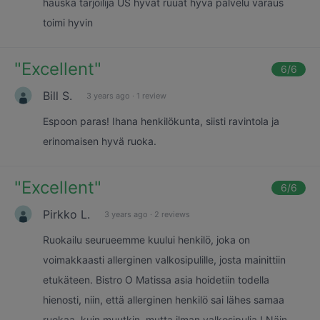
hauska tarjoilija US hyvät ruuat hyvä palvelu varaus
toimi hyvin
"
Excellent
"
6
/6
Bill S.
3 years ago
·
1 review
Espoon paras! Ihana henkilökunta, siisti ravintola ja
erinomaisen hyvä ruoka.
"
Excellent
"
6
/6
Pirkko L.
3 years ago
·
2 reviews
Ruokailu seurueemme kuului henkilö, joka on
voimakkaasti allerginen valkosipulille, josta mainittiin
etukäteen. Bistro O Matissa asia hoidetiin todella
hienosti, niin, että allerginen henkilö sai lähes samaa
ruokaa, kuin muutkin, mutta ilman valkosipulia ! Näin