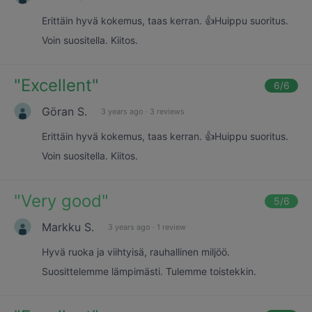
Erittäin hyvä kokemus, taas kerran. 👍Huippu suoritus.
Voin suositella. Kiitos.
"
Excellent
"
6
/6
Göran S.
3 years ago
·
3 reviews
Erittäin hyvä kokemus, taas kerran. 👍Huippu suoritus.
Voin suositella. Kiitos.
"
Very good
"
5
/6
Markku S.
3 years ago
·
1 review
Hyvä ruoka ja viihtyisä, rauhallinen miljöö.
Suosittelemme lämpimästi. Tulemme toistekkin.