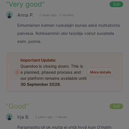
"
Very good
"
5
/6
Anna P.
2 years ago
·
2 reviews
Erinomainen kolmen ruokalajin lounas sekä mutkatonta
palvelua. Rohkeammin olisi tarjoilija voinut suositella
esim. juomia.
Important Update:
Quandoo is closing down. This is
i
a planned, phased process and
More details
our platform remains available until
30 September 2026
.
"
Good
"
4
/6
Irja B.
2 years ago
·
1 review
Parsarisotto oli ok mutta ei yhtä hyvä kuin O’matin