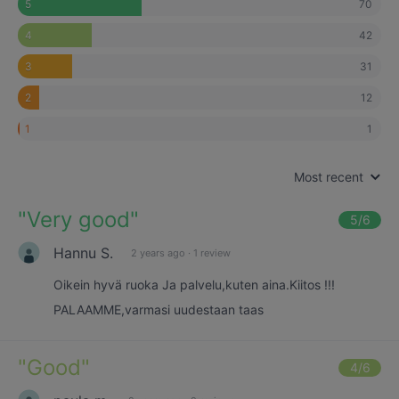
70
5
42
4
31
3
12
2
1
1
Most recent
"
Very good
"
5
/6
Hannu S.
2 years ago
·
1 review
Oikein hyvä ruoka Ja palvelu,kuten aina.Kiitos !!!
PALAAMME,varmasi uudestaan taas
"
Good
"
4
/6