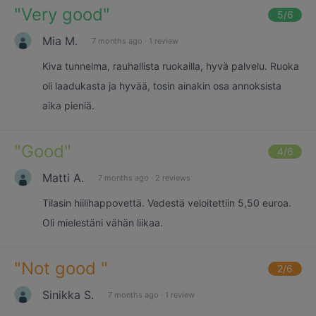
"
Very good
"
5
/6
Mia M.
7 months ago
·
1 review
Kiva tunnelma, rauhallista ruokailla, hyvä palvelu. Ruoka
oli laadukasta ja hyvää, tosin ainakin osa annoksista
aika pieniä.
"
Good
"
4
/6
Matti A.
7 months ago
·
2 reviews
Tilasin hiilihappovettä. Vedestä veloitettiin 5,50 euroa.
Oli mielestäni vähän liikaa.
"
Not good
"
2
/6
Sinikka S.
7 months ago
·
1 review