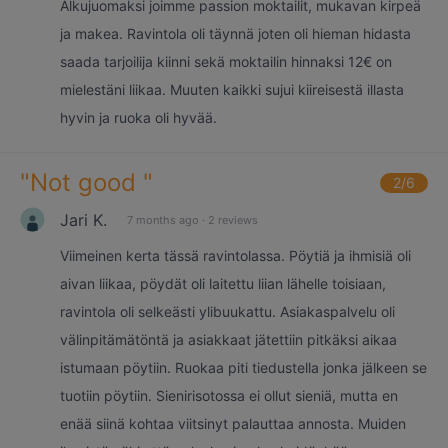
Alkujuomaksi joimme passion moktailit, mukavan kirpeä
ja makea. Ravintola oli täynnä joten oli hieman hidasta
saada tarjoilija kiinni sekä moktailin hinnaksi 12€ on
mielestäni liikaa. Muuten kaikki sujui kiireisestä illasta
hyvin ja ruoka oli hyvää.
"
Not good
"
2
/6
Jari K.
7 months ago
·
2 reviews
Viimeinen kerta tässä ravintolassa. Pöytiä ja ihmisiä oli
aivan liikaa, pöydät oli laitettu liian lähelle toisiaan,
ravintola oli selkeästi ylibuukattu. Asiakaspalvelu oli
välinpitämätöntä ja asiakkaat jätettiin pitkäksi aikaa
istumaan pöytiin. Ruokaa piti tiedustella jonka jälkeen se
tuotiin pöytiin. Sienirisotossa ei ollut sieniä, mutta en
enää siinä kohtaa viitsinyt palauttaa annosta. Muiden