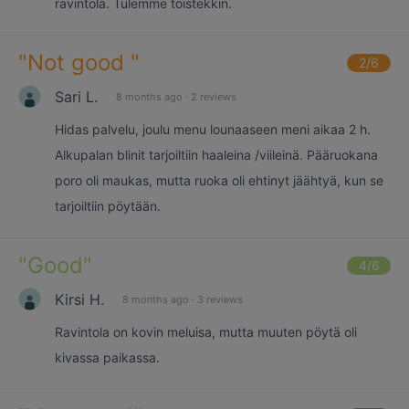
ravintola. Tulemme toistekkin.
"
Not good
"
2
/6
Sari L.
8 months ago
·
2 reviews
Hidas palvelu, joulu menu lounaaseen meni aikaa 2 h.
Alkupalan blinit tarjoiltiin haaleina /viileinä. Pääruokana
poro oli maukas, mutta ruoka oli ehtinyt jäähtyä, kun se
tarjoiltiin pöytään.
"
Good
"
4
/6
Kirsi H.
8 months ago
·
3 reviews
Ravintola on kovin meluisa, mutta muuten pöytä oli
kivassa paikassa.