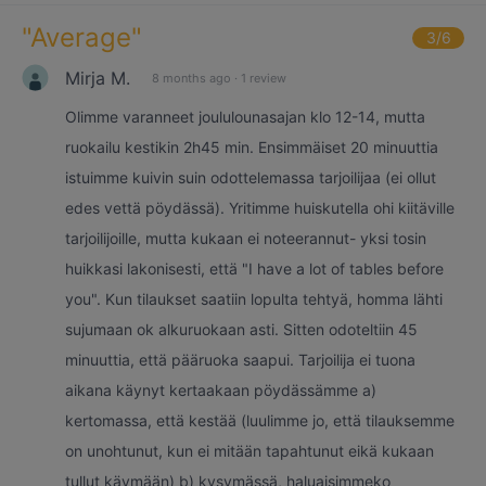
"
Average
"
3
/6
Mirja M.
8 months ago
·
1 review
Olimme varanneet joululounasajan klo 12-14, mutta
ruokailu kestikin 2h45 min. Ensimmäiset 20 minuuttia
istuimme kuivin suin odottelemassa tarjoilijaa (ei ollut
edes vettä pöydässä). Yritimme huiskutella ohi kiitäville
tarjoilijoille, mutta kukaan ei noteerannut- yksi tosin
huikkasi lakonisesti, että "I have a lot of tables before
you". Kun tilaukset saatiin lopulta tehtyä, homma lähti
sujumaan ok alkuruokaan asti. Sitten odoteltiin 45
minuuttia, että pääruoka saapui. Tarjoilija ei tuona
aikana käynyt kertaakaan pöydässämme a)
kertomassa, että kestää (luulimme jo, että tilauksemme
on unohtunut, kun ei mitään tapahtunut eikä kukaan
tullut käymään) b) kysymässä, haluaisimmeko