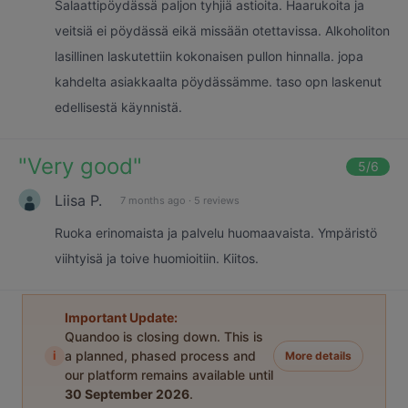
Salaattipöydässä paljon tyhjiä astioita. Haarukoita ja
veitsiä ei pöydässä eikä missään otettavissa. Alkoholiton
lasillinen laskutettiin kokonaisen pullon hinnalla. jopa
kahdelta asiakkaalta pöydässämme. taso opn laskenut
edellisestä käynnistä.
"
Very good
"
5
/6
Liisa P.
7 months ago
·
5 reviews
Ruoka erinomaista ja palvelu huomaavaista. Ympäristö
viihtyisä ja toive huomioitiin. Kiitos.
Important Update:
Quandoo is closing down. This is
i
a planned, phased process and
More details
our platform remains available until
30 September 2026
.