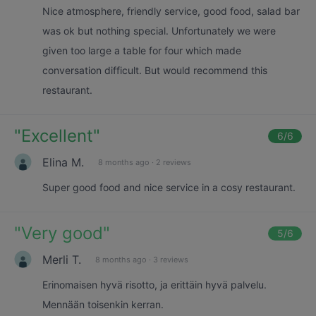
Nice atmosphere, friendly service, good food, salad bar
was ok but nothing special. Unfortunately we were
given too large a table for four which made
conversation difficult. But would recommend this
restaurant.
"
Excellent
"
6
/6
Elina M.
8 months ago
·
2 reviews
Super good food and nice service in a cosy restaurant.
"
Very good
"
5
/6
Merli T.
8 months ago
·
3 reviews
Erinomaisen hyvä risotto, ja erittäin hyvä palvelu.
Mennään toisenkin kerran.