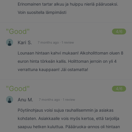
Erinomainen tartar alkuu ja huippu nieriä pääruoaksi.
Voin suositella lämpimästi
"
Good
"
4
/6
Kari S.
7 months ago
·
1 review
Lounaan hintaan kahvi mukaan! Alkoholittoman oluen 8
euron hinta törkeän kallis. Holittoman jerroin on yli 4
verrattuna kauppaan! Jäi ostamatta!
"
Good
"
4
/6
Anu M.
7 months ago
·
1 review
Pöytiinohjaus voisi sujua rauhallisemmin ja asiakas
kohdaten. Asiakkaalle vois myös kertoa, että tarjoilija
saapuu hetken kuluttua. Päääruoka-annos oli hintaan