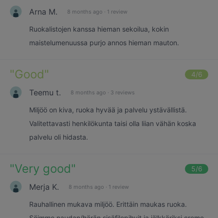
Arna M.
8 months ago
·
1 review
Ruokalistojen kanssa hieman sekoilua, kokin
maistelumenuussa purjo annos hieman mauton.
"
Good
"
4
/6
Teemu t.
8 months ago
·
3 reviews
Miljöö on kiva, ruoka hyvää ja palvelu ystävällistä.
Valitettavasti henkilökunta taisi olla liian vähän koska
palvelu oli hidasta.
"
Very good
"
5
/6
Merja K.
8 months ago
·
1 review
Rauhallinen mukava miljöö. Erittäin maukas ruoka.
Söimme naudan/härän sisäfilepihvit ja jälkkäriksi creme