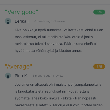
"
Very good
"
5
/6
Eerika I.
8 months ago
·
1 review
Kiva paikka ja hyvä tunnelma. Valitettavasti ehkä ruuan
taso laskenut, ei tullut sellaista Wau efektiä jonka
ravintolassa toivoisi saavansa. Pääruokana nieriä oli
hyvää mutta vähän tylsä ja ideaton annos
"
Average
"
3
/6
Pirjo K.
8 months ago
·
1 review
Joulumenun alkupalablini maistui pohjaanpalaneelta ja
jälkiruokatartaletin reunukset niin kovat, että jäi
syömättä lähes koko rinkula kaikilta - liian nopeasti
pakasteesta sulatettu? Tarjoilija olisi voinut ottaa viiden