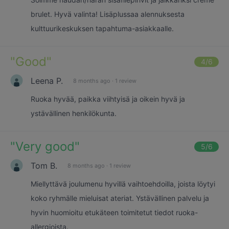
brulet. Hyvä valinta! Lisäplussaa alennuksesta
kulttuurikeskuksen tapahtuma-asiakkaalle.
"
Good
"
4
/6
Leena P.
8 months ago
·
1 review
Ruoka hyvää, paikka viihtyisä ja oikein hyvä ja
ystävällinen henkilökunta.
"
Very good
"
5
/6
Tom B.
8 months ago
·
1 review
Miellyttävä joulumenu hyvillä vaihtoehdoilla, joista löytyi
koko ryhmälle mieluisat ateriat. Ystävällinen palvelu ja
hyvin huomioitu etukäteen toimitetut tiedot ruoka-
allergioista.