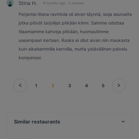
Stina H.
9 months ago
·
2 reviews
Perjantai-iltana ravintola oli aivan täynnä, isoja seurueita
jotka pitivät tarjoilijat pitkään kiinni. Saimme odottaa
tilaamiamme kahveja pitkään, huomautimme
useampaan kertaan. Ruoka ei ollut aivan niin maukasta
kuin aikaisemmilla kerroilla, mutta ystävällinen palvelu
kompensoi.
1
2
3
4
5
Similar restaurants
DIF Döner & dIZZA Tapiola