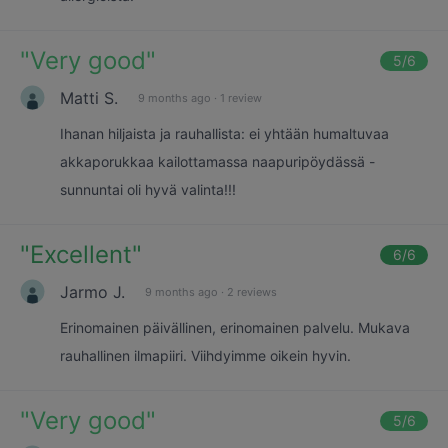
"
Very good
"
5
/6
Matti S.
9 months ago
·
1 review
Ihanan hiljaista ja rauhallista: ei yhtään humaltuvaa
akkaporukkaa kailottamassa naapuripöydässä -
sunnuntai oli hyvä valinta!!!
"
Excellent
"
6
/6
Jarmo J.
9 months ago
·
2 reviews
Erinomainen päivällinen, erinomainen palvelu. Mukava
rauhallinen ilmapiiri. Viihdyimme oikein hyvin.
"
Very good
"
5
/6