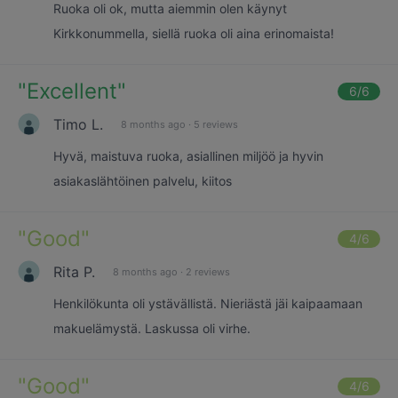
Ruoka oli ok, mutta aiemmin olen käynyt
Kirkkonummella, siellä ruoka oli aina erinomaista!
"
Excellent
"
6
/6
Timo L.
8 months ago
·
5 reviews
Hyvä, maistuva ruoka, asiallinen miljöö ja hyvin
asiakaslähtöinen palvelu, kiitos
"
Good
"
4
/6
Rita P.
8 months ago
·
2 reviews
Henkilökunta oli ystävällistä. Nieriästä jäi kaipaamaan
makuelämystä. Laskussa oli virhe.
"
Good
"
4
/6