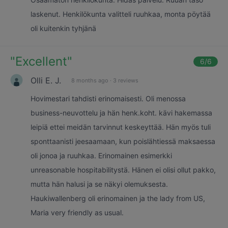
laskenut. Henkilökunta valitteli ruuhkaa, monta pöytää
oli kuitenkin tyhjänä
"
Excellent
"
6
/6
Olli E. J.
8 months ago
·
3 reviews
Hovimestari tahdisti erinomaisesti. Oli menossa
business-neuvottelu ja hän henk.koht. kävi hakemassa
leipiä ettei meidän tarvinnut keskeyttää. Hän myös tuli
sponttaanisti jeesaamaan, kun poislähtiessä maksaessa
oli jonoa ja ruuhkaa. Erinomainen esimerkki
unreasonable hospitabilitystä. Hänen ei olisi ollut pakko,
mutta hän halusi ja se näkyi olemuksesta.
Haukiwallenberg oli erinomainen ja the lady from US,
Maria very friendly as usual.