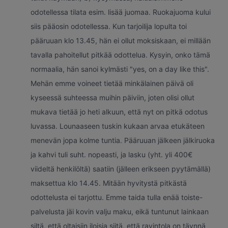
odotellessa tilata esim. lisää juomaa. Ruokajuoma kului
siis pääosin odotellessa. Kun tarjoilija lopulta toi
pääruuan klo 13.45, hän ei ollut moksiskaan, ei millään
tavalla pahoitellut pitkää odottelua. Kysyin, onko tämä
normaalia, hän sanoi kylmästi "yes, on a day like this".
Mehän emme voineet tietää minkälainen päivä oli
kyseessä suhteessa muihin päiviin, joten olisi ollut
mukava tietää jo heti alkuun, että nyt on pitkä odotus
luvassa. Lounaaseen tuskin kukaan arvaa etukäteen
menevän jopa kolme tuntia. Pääruuan jälkeen jälkiruoka
ja kahvi tuli suht. nopeasti, ja lasku (yht. yli 400€
viideltä henkilöltä) saatiin (jälleen erikseen pyytämällä)
maksettua klo 14.45. Mitään hyvitystä pitkästä
odottelusta ei tarjottu. Emme taida tulla enää toiste-
palvelusta jäi kovin valju maku, eikä tuntunut lainkaan
siltä, että oltaisiin iloisia siitä, että ravintola on täynnä