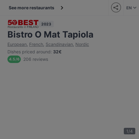
See more restaurants
EN
2023
Bistro O Mat Tapiola
European
,
French
,
Scandinavian
,
Nordic
Dishes priced around
:
32€
206 reviews
4.5
/
6
1
/
4