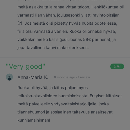
meitä asiakkaita ja rahaa virtaa taloon. Henkilökuntaa oli
varmasti liian vähän, joulusesonki yllätti ravintoloitsijan
(?). Jos meistä olisi pidetty hyvää huolta odotellessa,
fiilis olisi varmasti aivan eri. Ruoka oli onneksi hyvää,
vaikkakin melko kallis (joululounas 59€ per nenä), ja
jopa tavallinen kahvi maksoi erikseen.
"
Very good
"
5
/6
Anna-Maria K.
8 months ago
·
1 review
Ruoka oli hyvää, ja kiitos paljon myös
erikoisruokavalioiden huomioimisesta! Erityiset kiitokset
meitä palvelleelle yhdysvaltalaistarjoilijalle, jonka
tilannehuumori ja sosiaalinen taitavuus ansaitsevat
kunniamaininnan!