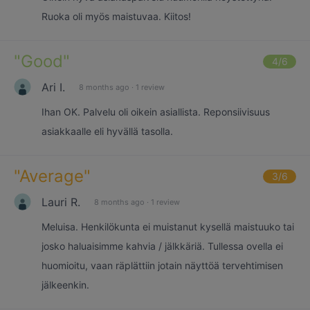
Ruoka oli myös maistuvaa. Kiitos!
"
Good
"
4
/6
Ari I.
8 months ago
·
1 review
Ihan OK. Palvelu oli oikein asiallista. Reponsiivisuus
asiakkaalle eli hyvällä tasolla.
"
Average
"
3
/6
Lauri R.
8 months ago
·
1 review
Meluisa. Henkilökunta ei muistanut kysellä maistuuko tai
josko haluaisimme kahvia / jälkkäriä. Tullessa ovella ei
huomioitu, vaan räplättiin jotain näyttöä tervehtimisen
jälkeenkin.