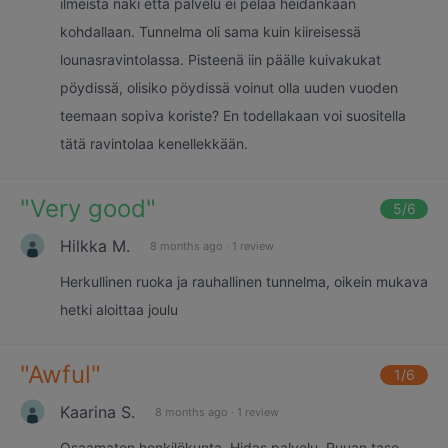
ilmeistä näki että palvelu ei pelaa heidänkään
kohdallaan. Tunnelma oli sama kuin kiireisessä
lounasravintolassa. Pisteenä iin päälle kuivakukat
pöydissä, olisiko pöydissä voinut olla uuden vuoden
teemaan sopiva koriste? En todellakaan voi suositella
tätä ravintolaa kenellekkään.
"
Very good
"
5
/6
Hilkka M.
8 months ago
·
1 review
Herkullinen ruoka ja rauhallinen tunnelma, oikein mukava
hetki aloittaa joulu
"
Awful
"
1
/6
Kaarina S.
8 months ago
·
1 review
Osaamaton henkilökunta. Hidas palvelu. Ruuan taso