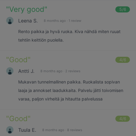
"
Very good
"
5
/6
Leena S.
8 months ago
·
1 review
Rento paikka ja hyvä ruoka. Kiva nähdä miten ruuat
tehtiin keittiön puolella.
"
Good
"
4
/6
Antti J.
8 months ago
·
2 reviews
Mukavan tunnelmallinen paikka. Ruokalista sopivan
laaja ja annokset laadukkaita. Palvelu jätti toivomisen
varaa, paljon virheitä ja hitautta palvelussa
"
Good
"
4
/6
Tuula E.
8 months ago
·
8 reviews