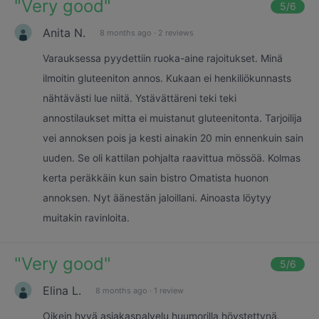
"
Very good
"
5
/6
Anita N.
8 months ago
·
2 reviews
Varauksessa pyydettiin ruoka-aine rajoitukset. Minä
ilmoitin gluteeniton annos. Kukaan ei henkiliökunnasts
nähtävästi lue niitä. Ystävättäreni teki teki
annostilaukset mitta ei muistanut gluteenitonta. Tarjoilija
vei annoksen pois ja kesti ainakin 20 min ennenkuin sain
uuden. Se oli kattilan pohjalta raavittua mössöä. Kolmas
kerta peräkkäin kun sain bistro Omatista huonon
annoksen. Nyt äänestän jaloillani. Ainoasta löytyy
muitakin ravinloita.
"
Very good
"
5
/6
Elina L.
8 months ago
·
1 review
Oikein hyvä asiakaspalvelu huumorilla höystettynä.