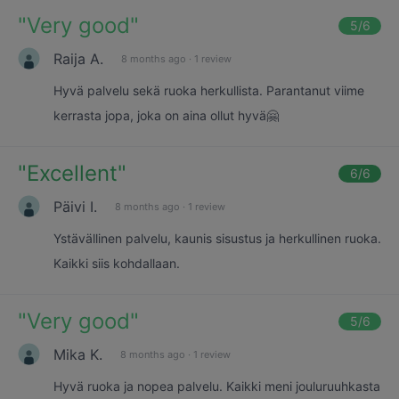
"
Very good
"
5
/6
Raija A.
8 months ago
·
1 review
Hyvä palvelu sekä ruoka herkullista. Parantanut viime
kerrasta jopa, joka on aina ollut hyvä🤗
"
Excellent
"
6
/6
Päivi I.
8 months ago
·
1 review
Ystävällinen palvelu, kaunis sisustus ja herkullinen ruoka.
Kaikki siis kohdallaan.
"
Very good
"
5
/6
Mika K.
8 months ago
·
1 review
Hyvä ruoka ja nopea palvelu. Kaikki meni jouluruuhkasta