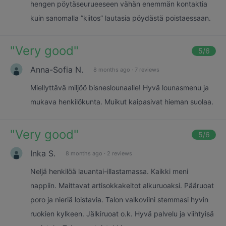
hengen pöytäseurueeseen vähän enemmän kontaktia
kuin sanomalla ”kiitos” lautasia pöydästä poistaessaan.
"
Very good
"
5
/6
Anna-Sofia N.
8 months ago
·
7 reviews
Miellyttävä miljöö bisneslounaalle! Hyvä lounasmenu ja
mukava henkilökunta. Muikut kaipasivat hieman suolaa.
"
Very good
"
5
/6
Inka S.
8 months ago
·
2 reviews
Neljä henkilöä lauantai-illastamassa. Kaikki meni
nappiin. Maittavat artisokkakeitot alkuruoaksi. Pääruoat
poro ja nieriä loistavia. Talon valkoviini stemmasi hyvin
ruokien kylkeen. Jälkiruoat o.k. Hyvä palvelu ja viihtyisä