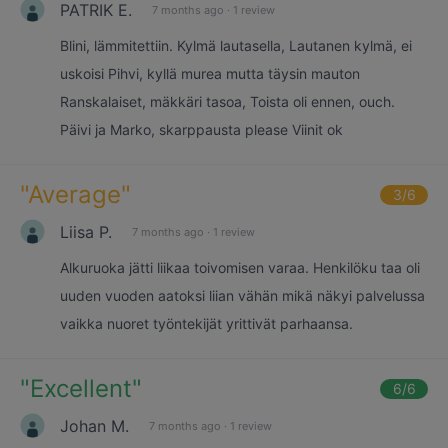
PATRIK E.
7 months ago
·
1 review
Blini, lämmitettiin. Kylmä lautasella, Lautanen kylmä, ei
uskoisi Pihvi, kyllä murea mutta täysin mauton
Ranskalaiset, mäkkäri tasoa, Toista oli ennen, ouch.
Päivi ja Marko, skarppausta please Viinit ok
"
Average
"
3
/6
Liisa P.
7 months ago
·
1 review
Alkuruoka jätti liikaa toivomisen varaa. Henkilöku taa oli
uuden vuoden aatoksi liian vähän mikä näkyi palvelussa
vaikka nuoret työntekijät yrittivät parhaansa.
"
Excellent
"
6
/6
Johan M.
7 months ago
·
1 review