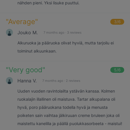
nähden pieni. Yksi lisuke puuttui.
"
Average
"
3
/6
Jouko M.
7 months ago
·
3 reviews
Alkuruoka ja pääruoka olivat hyviä, mutta tarjoilu ei
toiminut alkuunkaan.
"
Very good
"
5
/6
Hanna V.
7 months ago
·
2 reviews
Uuden vuoden ravintolailta ystävän kanssa. Kolmen
ruokalajin illallinen oli maistuva. Tartar alkupalana oli
hyvä, poro pääruokana todella hyvä ja menusta
poiketen sain vaihtaa jälkiruuan creme bruleen joka oli
maistettu kanelilla ja päällä puolukkasorbeeta - maistui!