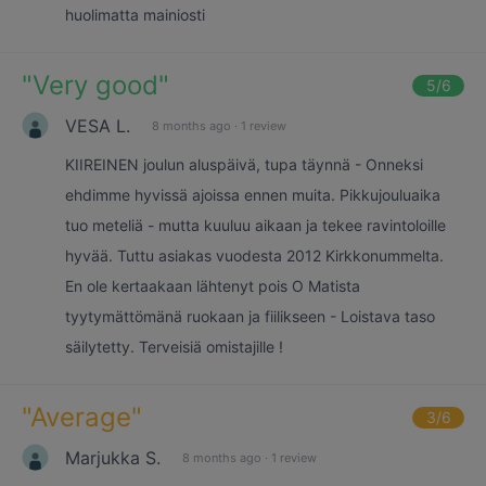
huolimatta mainiosti
"
Very good
"
5
/6
VESA L.
8 months ago
·
1 review
KIIREINEN joulun aluspäivä, tupa täynnä - Onneksi
ehdimme hyvissä ajoissa ennen muita. Pikkujouluaika
tuo meteliä - mutta kuuluu aikaan ja tekee ravintoloille
hyvää. Tuttu asiakas vuodesta 2012 Kirkkonummelta.
En ole kertaakaan lähtenyt pois O Matista
tyytymättömänä ruokaan ja fiilikseen - Loistava taso
säilytetty. Terveisiä omistajille !
"
Average
"
3
/6
Marjukka S.
8 months ago
·
1 review