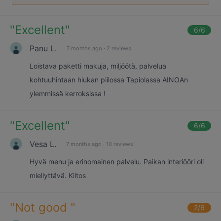
"
Excellent
"
6
/6
Panu L.
7 months ago
·
2 reviews
Loistava paketti makuja, miljöötä, palvelua
kohtuuhintaan hiukan piilossa Tapiolassa AINOAn
ylemmissä kerroksissa !
"
Excellent
"
6
/6
Vesa L.
7 months ago
·
10 reviews
Hyvä menu ja erinomainen palvelu. Paikan interiööri oli
miellyttävä. Kiitos
"
Not good
"
2
/6