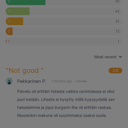
70
5
42
4
31
3
12
2
1
1
Most recent
"
Not good
"
2
/6
Pekkarinen P.
7 months ago
·
1 review
Palvelu oli erittäin hidasta vaikka ravintolassa ei ollut
juuri ketään. Lihasta ei kysytty millä kypsyydellä sen
haluaisimme ja jopa burgerin liha oli erittäin raakaa.
Muutenkin makuna oli suurimmaksi osaksi suola.