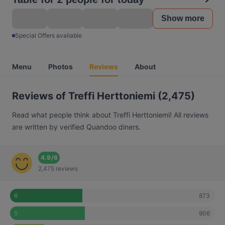
Show more
Special Offers available
Menu
Photos
Reviews
About
Reviews of Treffi Herttoniemi (2,475)
Read what people think about Treffi Herttoniemi! All reviews
are written by verified Quandoo diners.
4.9
/
6
2,475 reviews
873
6
906
5