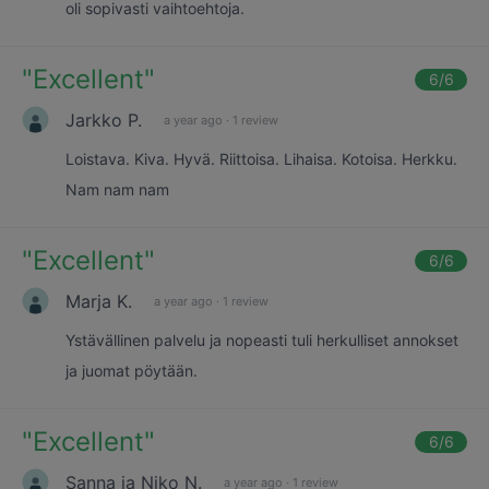
oli sopivasti vaihtoehtoja.
"
Excellent
"
6
/6
Jarkko P.
a year ago
·
1 review
Loistava. Kiva. Hyvä. Riittoisa. Lihaisa. Kotoisa. Herkku.
Nam nam nam
"
Excellent
"
6
/6
Marja K.
a year ago
·
1 review
Ystävällinen palvelu ja nopeasti tuli herkulliset annokset
ja juomat pöytään.
"
Excellent
"
6
/6
Sanna ja Niko N.
a year ago
·
1 review