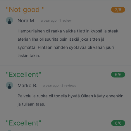
"
Not good
"
2
/6
Nora M.
a year ago
·
1 review
Hampurilainen oli raaka vaikka tilattiin kypsä ja steak
aterian liha oli suurilta osin läskiä joka sitten jäi
syömättä. Hintaan nähden syötävää oli vähän juuri
läskin takia.
"
Excellent
"
6
/6
Marko B.
a year ago
·
2 reviews
Palvelu ja ruoka oli todella hyvää.Ollaan käyty ennenkin
ja tullaan taas.
"
Excellent
"
6
/6