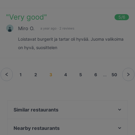
"
Very good
"
5
/6
Miro O.
a year ago
·
2 reviews
Loistavat burgerit ja tartar oli hyvää. Juoma valikoima
on hyvä, suosittelen
1
2
3
4
5
6
...
50
Similar restaurants
Seurahuone Pub Herttoniemi
Noodle Story Hertsi
Nearby restaurants