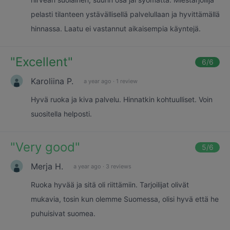
pelasti tilanteen ystävällisellä palvelullaan ja hyvittämällä
hinnassa. Laatu ei vastannut aikaisempia käyntejä.
"
Excellent
"
6
/6
Karoliina P.
a year ago
·
1 review
Hyvä ruoka ja kiva palvelu. Hinnatkin kohtuulliset. Voin
suositella helposti.
"
Very good
"
5
/6
Merja H.
a year ago
·
3 reviews
Ruoka hyvää ja sitä oli riittämiin. Tarjoilijat olivät
mukavia, tosin kun olemme Suomessa, olisi hyvä että he
puhuisivat suomea.