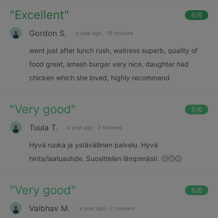
"
Excellent
"
6
/6
Gordon S.
a year ago
·
16 reviews
went just after lunch rush, waitress superb, quality of
food great, smash burger very nice, daughter had
chicken which she loved, highly recommend
"
Very good
"
5
/6
Tuula T.
a year ago
·
2 reviews
Hyvä ruoka ja ystävällinen palvelu. Hyvä
hinta/laatusuhde. Suosittelen lämpimästi. 🙂🙂🙂
"
Very good
"
5
/6
Vaibhav M.
a year ago
·
2 reviews