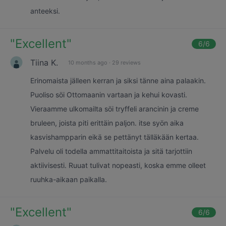
anteeksi.
"
Excellent
"
6
/6
Tiina K.
10 months ago
·
29 reviews
Erinomaista jälleen kerran ja siksi tänne aina palaakin.
Puoliso söi Ottomaanin vartaan ja kehui kovasti.
Vieraamme ulkomailta söi tryffeli arancinin ja creme
bruleen, joista piti erittäin paljon. itse syön aika
kasvishampparin eikä se pettänyt tälläkään kertaa.
Palvelu oli todella ammattitaitoista ja sitä tarjottiin
aktiivisesti. Ruuat tulivat nopeasti, koska emme olleet
ruuhka-aikaan paikalla.
"
Excellent
"
6
/6