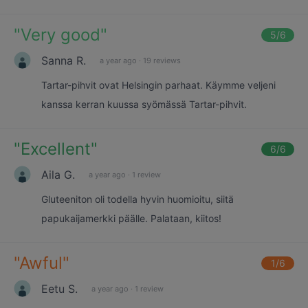
"
Very good
"
5
/6
Sanna R.
a year ago
·
19 reviews
Tartar-pihvit ovat Helsingin parhaat. Käymme veljeni
kanssa kerran kuussa syömässä Tartar-pihvit.
"
Excellent
"
6
/6
Aila G.
a year ago
·
1 review
Gluteeniton oli todella hyvin huomioitu, siitä
papukaijamerkki päälle. Palataan, kiitos!
"
Awful
"
1
/6
Eetu S.
a year ago
·
1 review