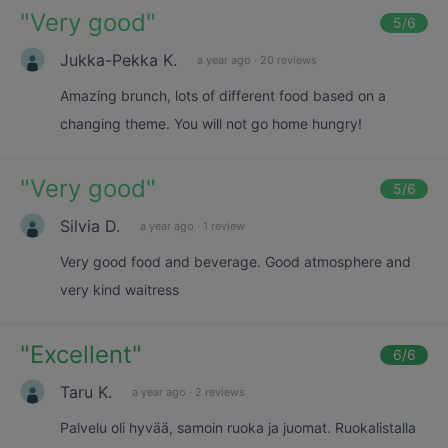
"
Very good
"
5
/6
Jukka-Pekka K.
a year ago
·
20 reviews
Amazing brunch, lots of different food based on a
changing theme. You will not go home hungry!
"
Very good
"
5
/6
Silvia D.
a year ago
·
1 review
Very good food and beverage. Good atmosphere and
very kind waitress
"
Excellent
"
6
/6
Taru K.
a year ago
·
2 reviews
Palvelu oli hyvää, samoin ruoka ja juomat. Ruokalistalla