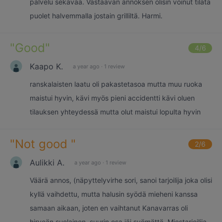
palvelu sekavaa. Vastaavan annoksen olisin voinut tilata
puolet halvemmalla jostain grilliltä. Harmi.
"
Good
"
4
/6
Kaapo K.
a year ago
·
1 review
ranskalaisten laatu oli pakastetasoa mutta muu ruoka
maistui hyvin, kävi myös pieni accidentti kävi oluen
tilauksen yhteydessä mutta olut maistui lopulta hyvin
"
Not good
"
2
/6
Aulikki A.
a year ago
·
1 review
Väärä annos, (näpyttelyvirhe sori, sanoi tarjoilija joka olisi
kyllä vaihdettu, mutta halusin syödä mieheni kanssa
samaan aikaan, joten en vaihtanut Kanavarras oli
hirveän suolainen, suurin osa jäi syömättä. Miestarjoilija