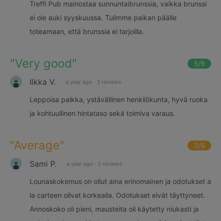
Treffi Pub mainostaa sunnuntaibrunssia, vaikka brunssi
ei ole auki syyskuussa. Tulimme paikan päälle
toteamaan, että brunssia ei tarjoilla.
"
Very good
"
5
/6
Ilkka V.
a year ago
·
3 reviews
Leppoisa paikka, ystävällinen henkilökunta, hyvä ruoka
ja kohtuullinen hintataso sekä toimiva varaus.
"
Average
"
3
/6
Sami P.
a year ago
·
2 reviews
Lounaskokemus on ollut aina erinomainen ja odotukset a
la carteen olivat korkealla. Odotukset eivät täyttyneet.
Annoskoko oli pieni, mausteita oli käytetty niukasti ja