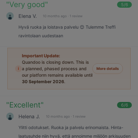
"
Very good
"
5
/6
Elena V.
10 months ago
·
1 review
Hyvä ruoka ja loistava palvelu 😊 Tulemme Treffi
ravintolaan uudestaan
Important Update:
Quandoo is closing down. This is
i
a planned, phased process and
More details
our platform remains available until
30 September 2026
.
"
Excellent
"
6
/6
Helena J.
10 months ago
·
1 review
Ylitti odotukset. Ruoka ja palvelu erinomaista. Hinta-
laatusuhde niin hyvä, että annoimme miljöön arkisuuden