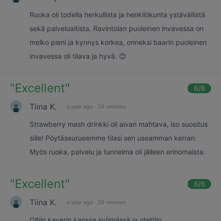
Ruoka oli todella herkullista ja henkilökunta ystävällistä
sekä palvelualtista. Ravintolan puoleinen invavessa on
melko pieni ja kynnys korkea, onneksi baarin puoleinen
invavessa oli tilava ja hyvä. 😊
"
Excellent
"
6
/6
Tiina K.
a year ago
·
29 reviews
Strawberry mash drinkki oli aivan mahtava, iso suositus
sille! Pöytäseurueemme tilasi sen useamman kerran.
Myös ruoka, palvelu ja tunnelma oli jälleen erinomaista.
"
Excellent
"
6
/6
Tiina K.
a year ago
·
29 reviews
Oltiin kaverin kanssa syömässä ja otettiin