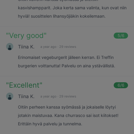
kasvishampparit. Joka kerta sama valinta, kun ovat niin
hyviä! suosittelen lihansyöjiäkin kokeilemaan.
"
Very good
"
5
/6
Tiina K.
a year ago
·
29 reviews
Erinomaiset vegeburgerit jälleen kerran. Ei Treffin
burgerien voittanutta! Palvelu on aina ystävällistä.
"
Excellent
"
6
/6
Tiina K.
a year ago
·
29 reviews
Oltiin perheen kanssa syömässä ja jokaiselle löytyi
jotakin maistuvaa. Kana churrasco sai isot kiitokset!
Erittäin hyvä palvelu ja tunnelma.