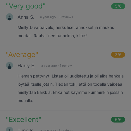
"
Very good
"
5
/6
Anna S.
a year ago
·
3 reviews
Miellyttävä palvelu, herkulliset annokset ja maukas
moctail. Rauhallinen tunnelma, kiitos!
"
Average
"
3
/6
Harry E.
a year ago
·
1 review
Hieman pettynyt. Listaa oli uudistettu ja oli aika hankala
löytää itselle jotain. Tiedän toki, että on todella vaikeaa
miellyttää kaikkia. Ehkä nut käymme kumminkin jossain
muualla.
"
Excellent
"
6
/6
Timo K.
a year ago
·
2 reviews