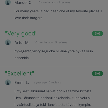
Manuel C.
10 months ago
·
2 reviews
For many years, it had been one of my favorite places. I
love their burgers
"
Very good
"
5
/6
Artur M.
10 months ago
·
5 reviews
hyvä,rento,viihtyisä,ruoka oli aina yhtä hyvää kuin
ennenkin
"
Excellent
"
6
/6
Emmi L.
a year ago
·
2 reviews
Erityisesti alkuruuat saivat porukaltamme kiitosta.
Henkilökunnalta onnistui erikoisdrinkit, palvelu oli
hyväntuulista ja teki illanvietosta täyden kympin.