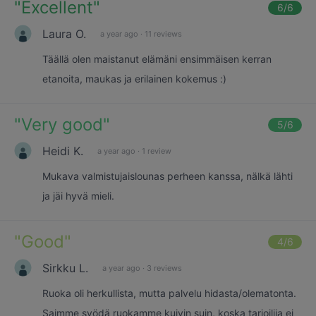
"
Excellent
"
6
/6
Laura O.
a year ago
·
11 reviews
Täällä olen maistanut elämäni ensimmäisen kerran
etanoita, maukas ja erilainen kokemus :)
"
Very good
"
5
/6
Heidi K.
a year ago
·
1 review
Mukava valmistujaislounas perheen kanssa, nälkä lähti
ja jäi hyvä mieli.
"
Good
"
4
/6
Sirkku L.
a year ago
·
3 reviews
Ruoka oli herkullista, mutta palvelu hidasta/olematonta.
Saimme syödä ruokamme kuivin suin, koska tarjoilija ei