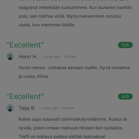
reagoinut mitenkään kutsuihimme. Kun lautanen haettiin
pois, sain tilattua viiniä. Myös maksaminen onnistui
vasta, kun menimme tiskille.
"
Excellent
"
6
/6
Henri H.
a year ago
·
1 review
Hyvin menee. Jatkakaa samaan malliin. Hyvä tunnelma
ja ruoka. Kiitos
"
Excellent
"
6
/6
Taija R.
a year ago
·
1 review
Kaikki sujui sulavasti ravintolakäynnillämme. Ruoka oli
hyvää, joskin omaan makuuni hitusen liian suolaista.
Treffi on loistava paikka viettää laatuaikaa!