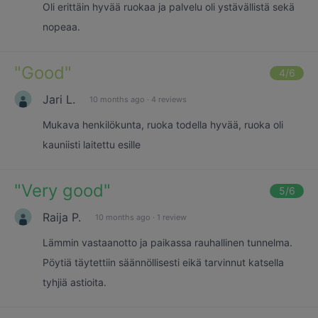
Oli erittäin hyvää ruokaa ja palvelu oli ystävällistä sekä
nopeaa.
"
Good
"
4
/6
Jari L.
10 months ago
·
4 reviews
Mukava henkilökunta, ruoka todella hyvää, ruoka oli
kauniisti laitettu esille
"
Very good
"
5
/6
Raija P.
10 months ago
·
1 review
Lämmin vastaanotto ja paikassa rauhallinen tunnelma.
Pöytiä täytettiin säännöllisesti eikä tarvinnut katsella
tyhjiä astioita.