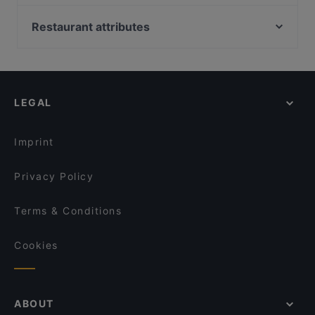
Satama Bar & Bistro Herttoniemi
Boneless REDI
Ravintola Kokki
HOB Helsinki
Restaurant attributes
Villa Alia
Malai Indian Cuisine
Restaurants For Groups in Helsinki
Piccola Trattoria Kalasatama
Shin Ramen & BRGRS Sompasaari
Kid-friendly Restaurants in Helsinki
Treffi Verkkosaari
The Butter Boys
Gluten-free Options in Helsinki
Ristorante Momento REDI
Peloton Cycling Eatery
LEGAL
Tasting Menus in Helsinki
Harbour Tap & Taste
Lopez Tacos Teurastamo
English Speaking Restaurants in Helsinki
Ravintola Susav
Qazan Restaurant
Imprint
Vapiano Itis
Ravintola Nonla
Privacy Policy
Terms & Conditions
Cookies
ABOUT