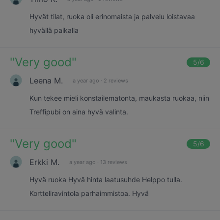
Hyvät tilat, ruoka oli erinomaista ja palvelu loistavaa
hyvällä paikalla
"
Very good
"
5
/6
Leena M.
a year ago
·
2 reviews
Kun tekee mieli konstailematonta, maukasta ruokaa, niin
Treffipubi on aina hyvä valinta.
"
Very good
"
5
/6
Erkki M.
a year ago
·
13 reviews
Hyvä ruoka Hyvä hinta laatusuhde Helppo tulla.
Kortteliravintola parhaimmistoa. Hyvä