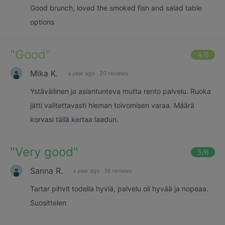
Good brunch, loved the smoked fish and salad table
options
"
Good
"
4
/6
Mika K.
a year ago
·
20 reviews
Ystävällinen ja asiantunteva mutta rento palvelu. Ruoka
jätti valitettavasti hieman toivomisen varaa. Määrä
korvasi tällä kertaa laadun.
"
Very good
"
5
/6
Sanna R.
a year ago
·
19 reviews
Tartar pihvit todella hyviä, palvelu oli hyvää ja nopeaa.
Suosittelen