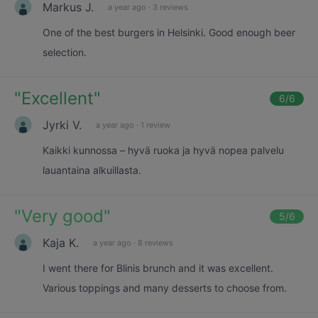
Markus J.
a year ago
·
3 reviews
One of the best burgers in Helsinki. Good enough beer
selection.
"
Excellent
"
6
/6
Jyrki V.
a year ago
·
1 review
Kaikki kunnossa – hyvä ruoka ja hyvä nopea palvelu
lauantaina alkuillasta.
"
Very good
"
5
/6
Kaja K.
a year ago
·
8 reviews
I went there for Blinis brunch and it was excellent.
Various toppings and many desserts to choose from.