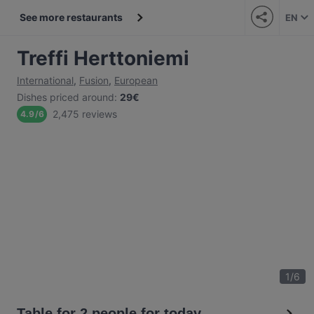
See more restaurants
EN
Treffi Herttoniemi
International
,
Fusion
,
European
Dishes priced around
:
29€
2,475 reviews
4.9
/
6
1
/
6
Table for 2 people for today