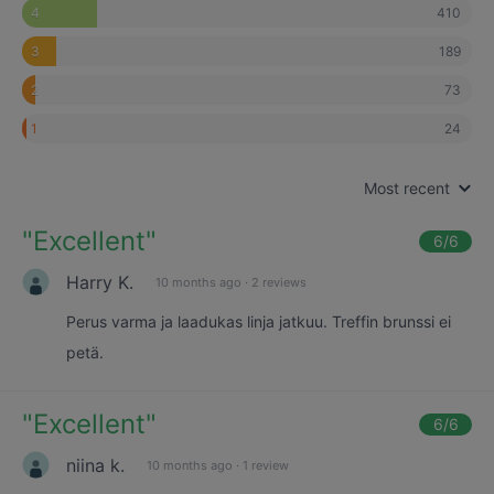
410
4
189
3
73
2
24
1
Most recent
"
Excellent
"
6
/6
Harry K.
10 months ago
·
2 reviews
Perus varma ja laadukas linja jatkuu. Treffin brunssi ei
petä.
"
Excellent
"
6
/6
niina k.
10 months ago
·
1 review