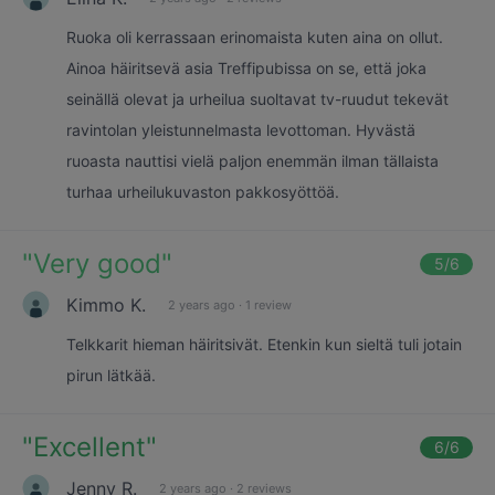
Ruoka oli kerrassaan erinomaista kuten aina on ollut.
Ainoa häiritsevä asia Treffipubissa on se, että joka
seinällä olevat ja urheilua suoltavat tv-ruudut tekevät
ravintolan yleistunnelmasta levottoman. Hyvästä
ruoasta nauttisi vielä paljon enemmän ilman tällaista
turhaa urheilukuvaston pakkosyöttöä.
"
Very good
"
5
/6
Kimmo K.
2 years ago
·
1 review
Telkkarit hieman häiritsivät. Etenkin kun sieltä tuli jotain
pirun lätkää.
"
Excellent
"
6
/6
Jenny R.
2 years ago
·
2 reviews