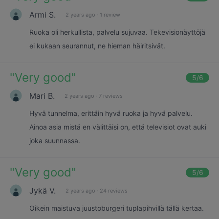
Armi S.
2 years ago
·
1 review
Ruoka oli herkullista, palvelu sujuvaa. Tekevisionäyttöjä
ei kukaan seurannut, ne hieman häiritsivät.
"
Very good
"
5
/6
Mari B.
2 years ago
·
7 reviews
Hyvä tunnelma, erittäin hyvä ruoka ja hyvä palvelu.
Ainoa asia mistä en välittäisi on, että televisiot ovat auki
joka suunnassa.
"
Very good
"
5
/6
Jykä V.
2 years ago
·
24 reviews
Oikein maistuva juustoburgeri tuplapihvillä tällä kertaa.