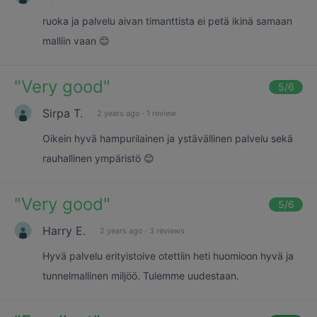
ruoka ja palvelu aivan timanttista ei petä ikinä samaan
malliin vaan 😊
"
Very good
"
5
/6
Sirpa T.
2 years ago
·
1 review
Oikein hyvä hampurilainen ja ystävällinen palvelu sekä
rauhallinen ympäristö 😊
"
Very good
"
5
/6
Harry E.
2 years ago
·
3 reviews
Hyvä palvelu erityistoive otettiin heti huomioon hyvä ja
tunnelmallinen miljöö. Tulemme uudestaan.