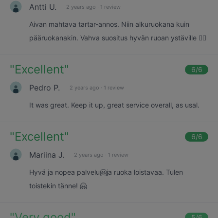
Antti U.
2 years ago
·
1 review
Aivan mahtava tartar-annos. Niin alkuruokana kuin
pääruokanakin. Vahva suositus hyvän ruoan ystäville 👌🏻
"
Excellent
"
6
/6
Pedro P.
2 years ago
·
1 review
It was great. Keep it up, great service overall, as usal.
"
Excellent
"
6
/6
Mariina J.
2 years ago
·
1 review
Hyvä ja nopea palvelu🤗ja ruoka loistavaa. Tulen
toistekin tänne! 🤗
"
Very good
"
5
/6