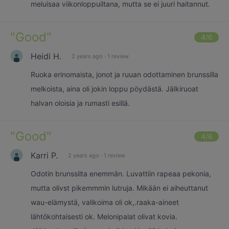
meluisaa viikonloppuiltana, mutta se ei juuri haitannut.
"
Good
"
4
/6
Heidi H.
2 years ago
·
1 review
Ruoka erinomaista, jonot ja ruuan odottaminen brunssilla
melkoista, aina oli jokin loppu pöydästä. Jälkiruoat
halvan oloisia ja rumasti esillä.
"
Good
"
4
/6
Karri P.
2 years ago
·
1 review
Odotin brunssilta enemmän. Luvattiin rapeaa pekonia,
mutta olivst pikemmmin lutruja. Mikään ei aiheuttanut
wau-elämystä, valikoima oli ok,.raaka-aineet
lähtökohtaisesti ok. Melonipalat olivat kovia.