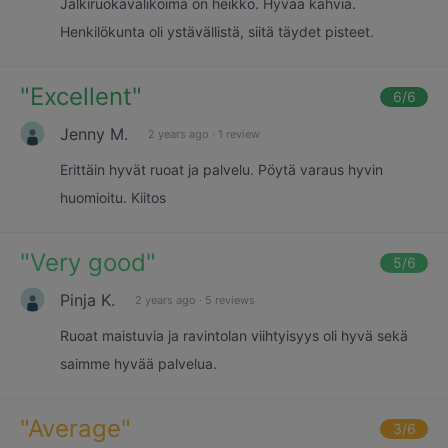
Jälkiruokavalikoima on heikko. Hyvää kahvia.
Henkilökunta oli ystävällistä, siitä täydet pisteet.
"
Excellent
"
6
/6
Jenny M.
2 years ago
·
1 review
Erittäin hyvät ruoat ja palvelu. Pöytä varaus hyvin
huomioitu. Kiitos
"
Very good
"
5
/6
Pinja K.
2 years ago
·
5 reviews
Ruoat maistuvia ja ravintolan viihtyisyys oli hyvä sekä
saimme hyvää palvelua.
"
Average
"
3
/6