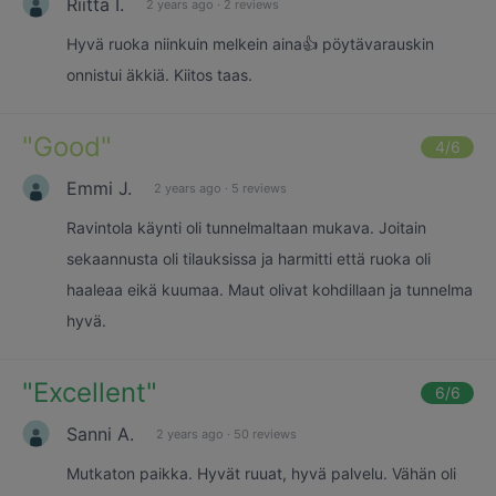
Riitta I.
2 years ago
·
2 reviews
Hyvä ruoka niinkuin melkein aina👍 pöytävarauskin
onnistui äkkiä. Kiitos taas.
"
Good
"
4
/6
Emmi J.
2 years ago
·
5 reviews
Ravintola käynti oli tunnelmaltaan mukava. Joitain
sekaannusta oli tilauksissa ja harmitti että ruoka oli
haaleaa eikä kuumaa. Maut olivat kohdillaan ja tunnelma
hyvä.
"
Excellent
"
6
/6
Sanni A.
2 years ago
·
50 reviews
Mutkaton paikka. Hyvät ruuat, hyvä palvelu. Vähän oli