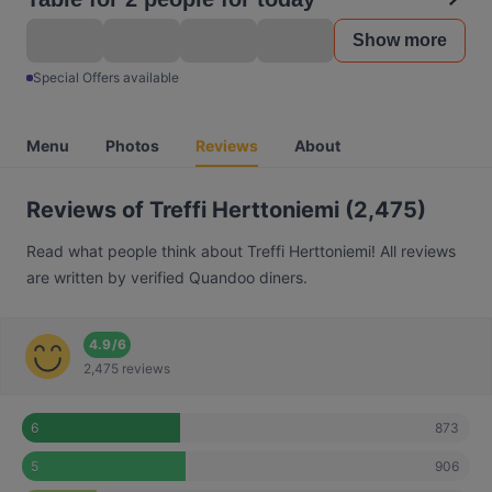
Show more
Special Offers available
Menu
Photos
Reviews
About
Reviews of Treffi Herttoniemi (2,475)
Read what people think about Treffi Herttoniemi! All reviews
are written by verified Quandoo diners.
4.9
/
6
2,475 reviews
873
6
906
5