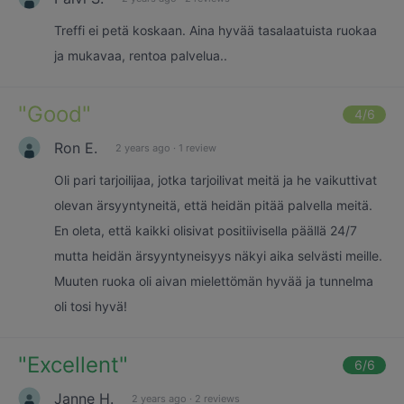
Treffi ei petä koskaan. Aina hyvää tasalaatuista ruokaa
ja mukavaa, rentoa palvelua..
"
Good
"
4
/6
Ron E.
2 years ago
·
1 review
Oli pari tarjoilijaa, jotka tarjoilivat meitä ja he vaikuttivat
olevan ärsyyntyneitä, että heidän pitää palvella meitä.
En oleta, että kaikki olisivat positiivisella päällä 24/7
mutta heidän ärsyyntyneisyys näkyi aika selvästi meille.
Muuten ruoka oli aivan mielettömän hyvää ja tunnelma
oli tosi hyvä!
"
Excellent
"
6
/6
Janne H.
2 years ago
·
2 reviews