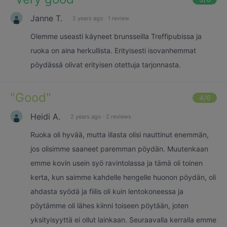
Janne T.
2 years ago
·
1 review
Olemme useasti käyneet brunsseilla Treffipubissa ja
ruoka on aina herkullista. Erityisesti isovanhemmat
pöydässä olivat erityisen otettuja tarjonnasta.
"
Good
"
4
/6
Heidi A.
2 years ago
·
2 reviews
Ruoka oli hyvää, mutta illasta olisi nauttinut enemmän,
jos olisimme saaneet paremman pöydän. Muutenkaan
emme kovin usein syö ravintolassa ja tämä oli toinen
kerta, kun saimme kahdelle hengelle huonon pöydän, oli
ahdasta syödä ja fiilis oli kuin lentokoneessa ja
pöytämme oli lähes kiinni toiseen pöytään, joten
yksityisyyttä ei ollut lainkaan. Seuraavalla kerralla emme