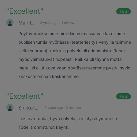
"
Excellent
"
6
/6
Mari L.
2 years ago
·
1 review
Pöytävarauksemme pidettiin voimassa vaikka olimme
puolisen tuntia myöhässä (teatteriesitys venyi ja tulimme
sieltä suoraan), ruoka ja palvelu oli erinomaista. Ruoat
myös valmistuivat nopeasti. Paikka oli täynnä mutta
meteli ei ollut kova vaan pöytäseurueemme pystyi hyvin
keskustelemaan keskenämme.
"
Excellent
"
6
/6
Sirkku L.
2 years ago
·
3 reviews
Loistava ruoka, hyvä oalvelu ja viihtyisä ympäristö.
Todella onnistunut käynti.