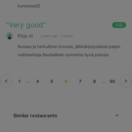
kunnossa😊
"
Very good
"
5
/6
Pirjo H.
2 years ago
·
1 review
Runsas ja herkullinen brunssi, jälkkäripöydässä paljon
vaihtoehtoja.Rauhallinen tunnelma hyvä palvelu.
1
...
4
5
6
7
8
...
50
Similar restaurants
Seurahuone Pub Herttoniemi