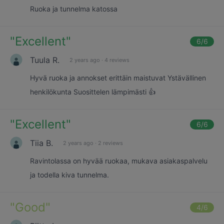
Ruoka ja tunnelma katossa
"
Excellent
"
6
/6
Tuula R.
2 years ago
·
4 reviews
Hyvä ruoka ja annokset erittäin maistuvat Ystävällinen
henkilökunta Suosittelen lämpimästi 👍
"
Excellent
"
6
/6
Tiia B.
2 years ago
·
2 reviews
Ravintolassa on hyvää ruokaa, mukava asiakaspalvelu
ja todella kiva tunnelma.
"
Good
"
4
/6