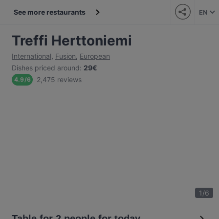
See more restaurants
EN
Treffi Herttoniemi
International
,
Fusion
,
European
Dishes priced around
:
29€
2,475 reviews
4.9
/
6
1
/
6
Table for 2 people for today