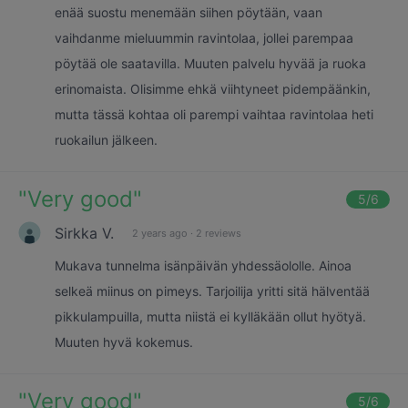
enää suostu menemään siihen pöytään, vaan
vaihdanme mieluummin ravintolaa, jollei parempaa
pöytää ole saatavilla. Muuten palvelu hyvää ja ruoka
erinomaista. Olisimme ehkä viihtyneet pidempäänkin,
mutta tässä kohtaa oli parempi vaihtaa ravintolaa heti
ruokailun jälkeen.
"
Very good
"
5
/6
Sirkka V.
2 years ago
·
2 reviews
Mukava tunnelma isänpäivän yhdessäololle. Ainoa
selkeä miinus on pimeys. Tarjoilija yritti sitä hälventää
pikkulampuilla, mutta niistä ei kylläkään ollut hyötyä.
Muuten hyvä kokemus.
"
Very good
"
5
/6