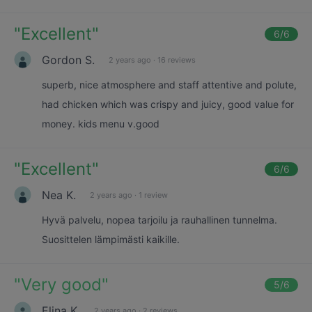
"
Excellent
"
6
/6
Gordon S.
2 years ago
·
16 reviews
superb, nice atmosphere and staff attentive and polute,
had chicken which was crispy and juicy, good value for
money. kids menu v.good
"
Excellent
"
6
/6
Nea K.
2 years ago
·
1 review
Hyvä palvelu, nopea tarjoilu ja rauhallinen tunnelma.
Suosittelen lämpimästi kaikille.
"
Very good
"
5
/6
Elina K.
2 years ago
·
2 reviews