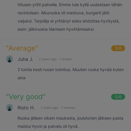
hitusen yritti palvella. Emme tule kyllä uudestaan tähän
ravintolaan. Alkuruoka oli maistuva, burgerit jätti
valjuksi. Tarjoilija ei yrittänyt edes ehdottaa hyvitystä,
esim. jälkiruokia tilanteen hyvittämiseksi.
"
Average
"
3
/6
Juha J.
2 years ago
·
1 review
2 tuntia kesti ruoan toimitus. Muuten ruoka hyvää kuten
aina
"
Very good
"
5
/6
Risto H.
2 years ago
·
7 reviews
Ruoka jälleen oikein maukasta, joulutorien jälkeen pasta
maistui hyvin ja palvelu oli hyvä.