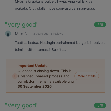
Myös jälkiruoka ja palvelu hyviä. Aina välillä kiva
poiketa. Olutlistalla myös sopivasti valinnanvaraa.
"
Very good
"
5
/6
Miro N.
2 years ago
·
5 reviews
Taattua laatua. Helsingin parhaimmat burgerit ja palvelu
toimii moitteettomasti. Suositus.
Important Update:
Quandoo is closing down. This is
i
a planned, phased process and
More details
our platform remains available until
30 September 2026
.
"
Very good
"
5
/6