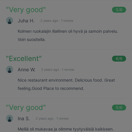
"
Very good
"
5
/6
Juha H.
2 years ago
·
1 review
Kolmen ruokalajin illallinen oli hyvä ja samoin palvelu.
Voin suositella.
"
Excellent
"
6
/6
Anne W.
2 years ago
·
1 review
Nice restaurant environment. Delicious food. Great
feeling.Good Place to recommend.
"
Very good
"
5
/6
Ina S.
2 years ago
·
1 review
Meillä oli mukavaa ja olimme tyytyväisiä kaikkeen.