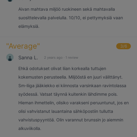
Aivan mahtava miljöö ruokineen sekä mahtavalla
suosittelevalla palvelulla. 10/10, ei pettymyksiä vaan
elämyksiä.
"
Average
"
3
/6
Sanna L.
2 years ago
·
1 review
Ehkä odotukset olivat liian korkealla tuttujen
kokemusten perusteella. Miljööstä en juuri välittänyt.
Sm-liiga jääkiekko ei kiinnosta varsinkaan ravintolassa
syödessä. Vatsat täynnä kuitenkin lähdimme pois.
Hieman ihmettelin, olisiko varakseni peruuntunut, jos en
olisi vahvistanut lauantaina sähköpostiin tullutta
vahvistuspyyntöä. Olin varannut brunssin jo aiemmin
alkuviikolla.