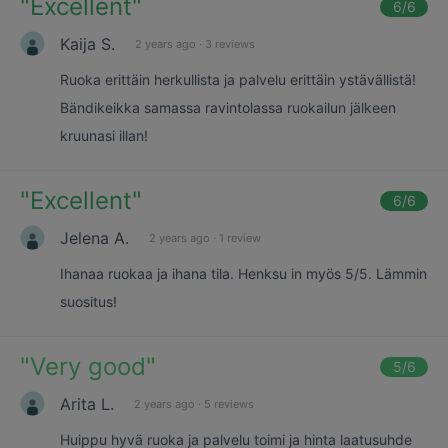
"
Excellent
"
6
/6
Kaija S.
2 years ago
·
3 reviews
Ruoka erittäin herkullista ja palvelu erittäin ystävällistä!
Bändikeikka samassa ravintolassa ruokailun jälkeen
kruunasi illan!
"
Excellent
"
6
/6
Jelena A.
2 years ago
·
1 review
Ihanaa ruokaa ja ihana tila. Henksu in myös 5/5. Lämmin
suositus!
"
Very good
"
5
/6
Arita L.
2 years ago
·
5 reviews
Huippu hyvä ruoka ja palvelu toimi ja hinta laatusuhde