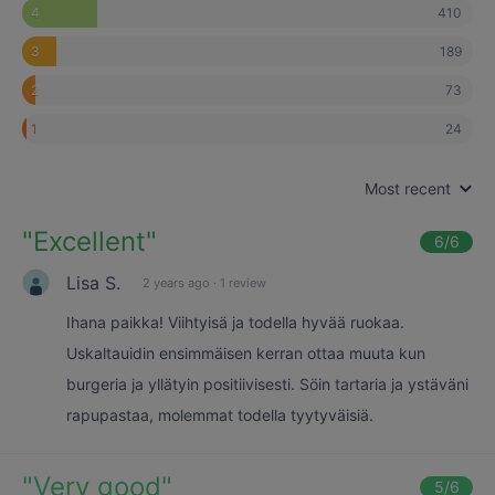
410
4
189
3
73
2
24
1
Most recent
"
Excellent
"
6
/6
Lisa S.
2 years ago
·
1 review
Ihana paikka! Viihtyisä ja todella hyvää ruokaa.
Uskaltauidin ensimmäisen kerran ottaa muuta kun
burgeria ja yllätyin positiivisesti. Söin tartaria ja ystäväni
rapupastaa, molemmat todella tyytyväisiä.
"
Very good
"
5
/6