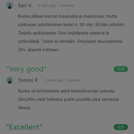
Sari V.
2 years ago
·
3 reviews
Ruoka jälleen kerran maukasta ja maistuvaa, mutta
pääruuan odottaminen keski n. 50 min. Eli liian pitkään.
Tarjoilu epätasaista. Osa tarjoilijoista osaavia ja
ystävällisiä. Toiset ei niinkään. Erityisesti seurueemme
20v. jäseniä kohtaan.
"
Very good
"
5
/6
Tommi P.
2 years ago
·
2 reviews
Ruoka oli erinomaista sekä henkilökunnan palvelu.
Siirryttiin vielä hetkeksi pubin puolelle joka samassa
tilassa.
"
Excellent
"
6
/6