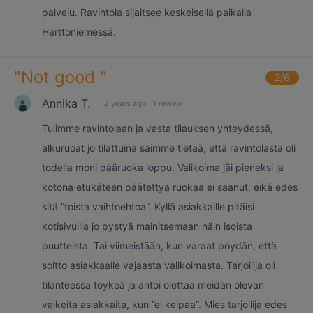
palvelu. Ravintola sijaitsee keskeisellä paikalla
Herttoniemessä.
"
Not good
"
2
/6
Annika T.
2 years ago
·
1 review
Tulimme ravintolaan ja vasta tilauksen yhteydessä,
alkuruoat jo tilattuina saimme tietää, että ravintolasta oli
todella moni pääruoka loppu. Valikoima jäi pieneksi ja
kotona etukäteen päätettyä ruokaa ei saanut, eikä edes
sitä ”toista vaihtoehtoa”. Kyllä asiakkaille pitäisi
kotisivuilla jo pystyä mainitsemaan näin isoista
puutteista. Tai viimeistään, kun varaat pöydän, että
soitto asiakkaalle vajaasta valikoimasta. Tarjoilija oli
tilanteessa töykeä ja antoi olettaa meidän olevan
vaikeita asiakkaita, kun ”ei kelpaa”. Mies tarjoilija edes