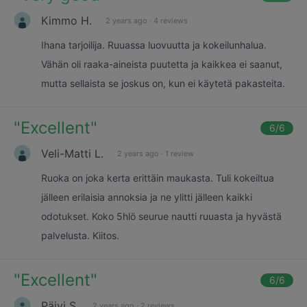
Kimmo H.
2 years ago
·
4 reviews
Ihana tarjoilija. Ruuassa luovuutta ja kokeilunhalua.
Vähän oli raaka-aineista puutetta ja kaikkea ei saanut,
mutta sellaista se joskus on, kun ei käytetä pakasteita.
"
Excellent
"
6
/6
Veli-Matti L.
2 years ago
·
1 review
Ruoka on joka kerta erittäin maukasta. Tuli kokeiltua
jälleen erilaisia annoksia ja ne ylitti jälleen kaikki
odotukset. Koko 5hlö seurue nautti ruuasta ja hyvästä
palvelusta. Kiitos.
"
Excellent
"
6
/6
Päivi S.
2 years ago
·
2 reviews