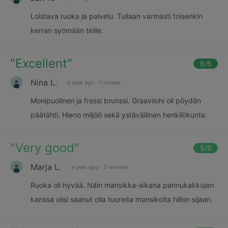
Loistava ruoka ja palvelu. Tullaan varmasti toisenkin
kerran syömään teille.
"
Excellent
"
6
/6
Nina L.
a year ago
·
1 review
Monipuolinen ja fressi brunssi. Graavilohi oli pöydän
päätähti. Hieno miljöö sekä ystävällinen henkilökunta.
"
Very good
"
5
/6
Marja L.
a year ago
·
2 reviews
Ruoka oli hyvää. Näin mansikka-aikana pannukakkujen
kanssa olisi saanut olla tuoreita mansikoita hillon sijaan.