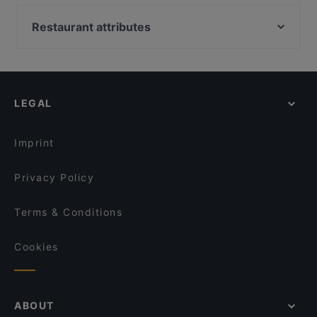
Ravintola Rosendahl
Ristorante Momento Ratina
Josephine's Bistro
John Scott's Ratina
Restaurant attributes
Bellmanni - Tampere
Tampinkoski Kitchen & Bar
Restaurants For Groups in Tampere
Maranga
Purebite Tampere Keskusta
Restaurants For A Party in Tampere
Ukkometso
DAM Bar
Gluten-free Options in Tampere
Itsudemo Hallituskatu
Bord - Tampere
LEGAL
Family-friendly Restaurants in Tampere
Kumma Bar & Street Kitchen
Lie Mi Tampere
Lively in Tampere
Bistro Vilja
El Barcito Tapas & Bar
Imprint
SiipiWeikot Tampere Keskusta
Naughty BRGR Tampere
Privacy Policy
Terms & Conditions
Cookies
ABOUT