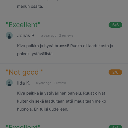
menun osalta.
"
Excellent
"
6
/6
Jonas B.
a year ago
·
2 reviews
Kiva paikka ja hyvä brunssi! Ruoka oli laadukasta ja
palvelu ystävällistä.
"
Not good
"
2
/6
Iida K.
a year ago
·
1 review
Kiva paikka ja ystävällinen palvelu. Ruuat olivat
kuitenkin sekä laadultaan että maualtaan melko
huonoja. En tulisi uudelleen.
"
Excellent
"
6
/6