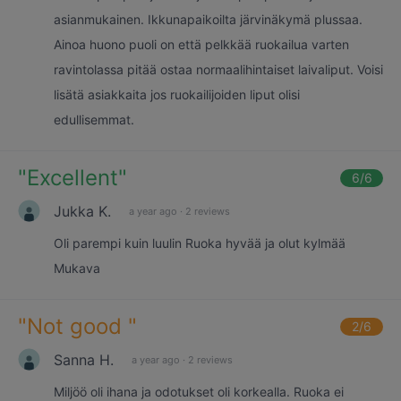
asianmukainen. Ikkunapaikoilta järvinäkymä plussaa.
Ainoa huono puoli on että pelkkää ruokailua varten
ravintolassa pitää ostaa normaalihintaiset laivaliput. Voisi
lisätä asiakkaita jos ruokailijoiden liput olisi
edullisemmat.
"
Excellent
"
6
/6
Jukka K.
a year ago
·
2 reviews
Oli parempi kuin luulin Ruoka hyvää ja olut kylmää
Mukava
"
Not good
"
2
/6
Sanna H.
a year ago
·
2 reviews
Miljöö oli ihana ja odotukset oli korkealla. Ruoka ei