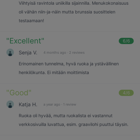
Viihtyisä ravintola uniikilla sijainnilla. Menukokonaisuus
oli vähän niin-ja-näin mutta brunssia suosittelen
testaamaan!
"
Excellent
"
6
/6
Senja V.
4 months ago
·
2 reviews
Erinomainen tunnelma, hyvä ruoka ja ystävällinen
henkilökunta. Ei mitään moittimista
"
Good
"
4
/6
Katja H.
a year ago
·
1 review
Ruoka oli hyvää, mutta ruokalista ei vastannut
verkkosivuilla luvattua, esim. graavilohi puuttui täysin.