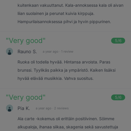
kuitenkaan vakuuttanut. Kala-annoksessa kala oli aivan
liian suolainen ja perunat kuivia kirppuja.
Hampurilaisannoksessa pihvi ja hyvin pippurinen.
"
Very good
"
5
/6
Rauno S.
a year ago
·
1 review
Ruoka oli todella hyvää. Hintansa arvoista. Paras
brunssi. Tyylikäs paikka ja ympäristö. Kaiken lisäksi
hyvää elävää musiikkia. Vahva suositus.
"
Very good
"
5
/6
Pia K.
a year ago
·
2 reviews
Ala carte -kokemus oli erittäin positiivinen. Söimme
alkupaloja, ihanaa siikaa, skagenia sekä savustettuja