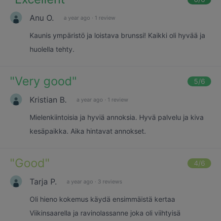
Anu O.
a year ago
·
1 review
Kaunis ympäristö ja loistava brunssi! Kaikki oli hyvää ja
huolella tehty.
"
Very good
"
5
/6
Kristian B.
a year ago
·
1 review
Mielenkiintoisia ja hyviä annoksia. Hyvä palvelu ja kiva
kesäpaikka. Aika hintavat annokset.
"
Good
"
4
/6
Tarja P.
a year ago
·
3 reviews
Oli hieno kokemus käydä ensimmäistä kertaa
Viikinsaarella ja ravinolassanne joka oli viihtyisä