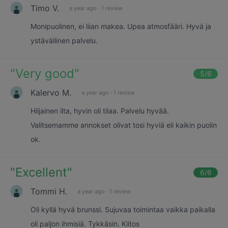
Timo V.
a year ago
·
1 review
Monipuolinen, ei liian makea. Upea atmosfääri. Hyvä ja
ystävällinen palvelu.
"
Very good
"
5
/6
Kalervo M.
a year ago
·
1 review
Hiljainen ilta, hyvin oli tilaa. Palvelu hyvää.
Valitsemamme annokset olivat tosi hyviä eli kaikin puolin
ok.
"
Excellent
"
6
/6
Tommi H.
a year ago
·
1 review
Oli kyllä hyvä brunssi. Sujuvaa toimintaa vaikka paikalla
oli paljon ihmisiä. Tykkäsin. Kiitos