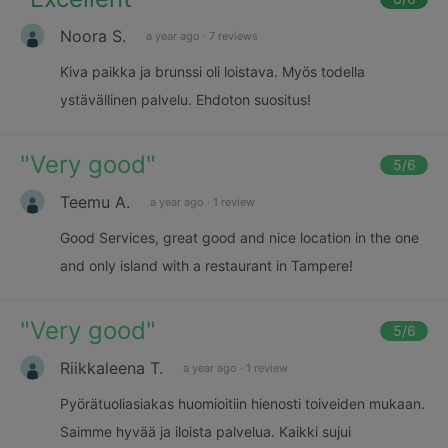
Noora S.
a year ago
·
7 reviews
Kiva paikka ja brunssi oli loistava. Myös todella
ystävällinen palvelu. Ehdoton suositus!
"
Very good
"
5
/6
Teemu A.
a year ago
·
1 review
Good Services, great good and nice location in the one
and only island with a restaurant in Tampere!
"
Very good
"
5
/6
Riikkaleena T.
a year ago
·
1 review
Pyörätuoliasiakas huomioitiin hienosti toiveiden mukaan.
Saimme hyvää ja iloista palvelua. Kaikki sujui