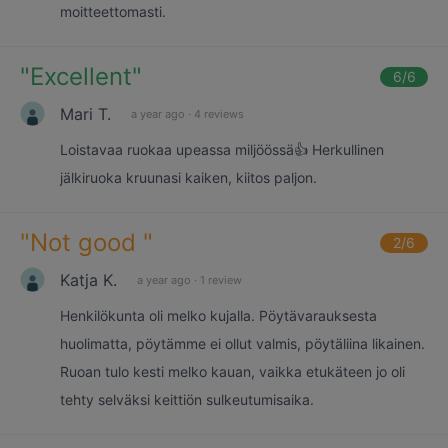
moitteettomasti.
"
Excellent
"
6
/6
Mari T.
a year ago
·
4 reviews
Loistavaa ruokaa upeassa miljöössä👍 Herkullinen
jälkiruoka kruunasi kaiken, kiitos paljon.
"
Not good
"
2
/6
Katja K.
a year ago
·
1 review
Henkilökunta oli melko kujalla. Pöytävarauksesta
huolimatta, pöytämme ei ollut valmis, pöytäliina likainen.
Ruoan tulo kesti melko kauan, vaikka etukäteen jo oli
tehty selväksi keittiön sulkeutumisaika.