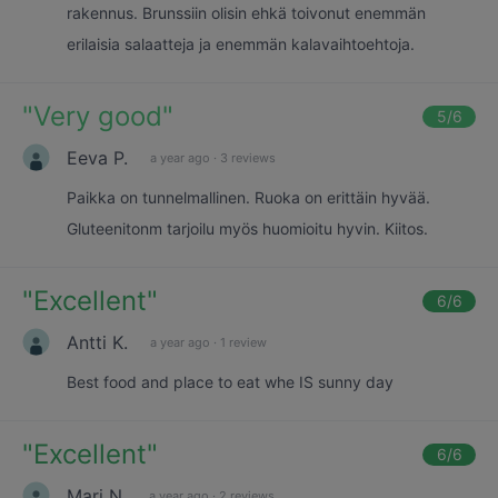
rakennus. Brunssiin olisin ehkä toivonut enemmän
erilaisia salaatteja ja enemmän kalavaihtoehtoja.
"
Very good
"
5
/6
Eeva P.
a year ago
·
3 reviews
Paikka on tunnelmallinen. Ruoka on erittäin hyvää.
Gluteenitonm tarjoilu myös huomioitu hyvin. Kiitos.
"
Excellent
"
6
/6
Antti K.
a year ago
·
1 review
Best food and place to eat whe IS sunny day
"
Excellent
"
6
/6
Mari N.
a year ago
·
2 reviews