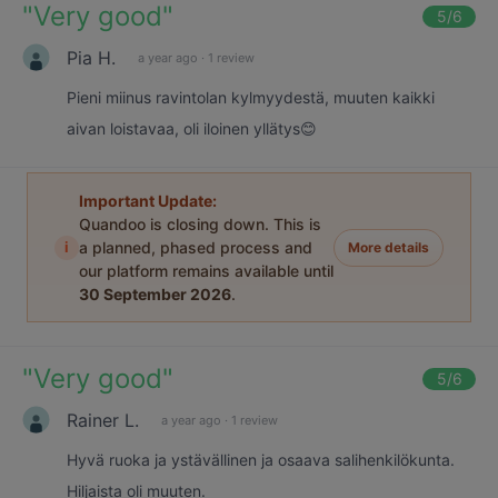
"
Very good
"
5
/6
Pia H.
a year ago
·
1 review
Pieni miinus ravintolan kylmyydestä, muuten kaikki
aivan loistavaa, oli iloinen yllätys😊
Important Update:
Quandoo is closing down. This is
i
a planned, phased process and
More details
our platform remains available until
30 September 2026
.
"
Very good
"
5
/6
Rainer L.
a year ago
·
1 review
Hyvä ruoka ja ystävällinen ja osaava salihenkilökunta.
Hiljaista oli muuten.