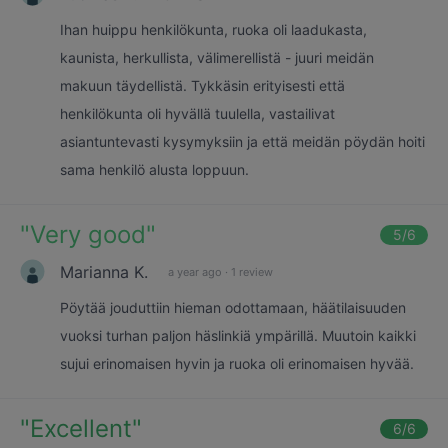
Ihan huippu henkilökunta, ruoka oli laadukasta,
kaunista, herkullista, välimerellistä - juuri meidän
makuun täydellistä. Tykkäsin erityisesti että
henkilökunta oli hyvällä tuulella, vastailivat
asiantuntevasti kysymyksiin ja että meidän pöydän hoiti
sama henkilö alusta loppuun.
"
Very good
"
5
/6
Marianna K.
a year ago
·
1 review
Pöytää jouduttiin hieman odottamaan, häätilaisuuden
vuoksi turhan paljon häslinkiä ympärillä. Muutoin kaikki
sujui erinomaisen hyvin ja ruoka oli erinomaisen hyvää.
"
Excellent
"
6
/6