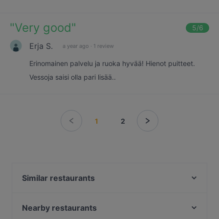
"
Very good
"
5
/6
Erja S.
a year ago
·
1 review
Erinomainen palvelu ja ruoka hyvää! Hienot puitteet.
Vessoja saisi olla pari lisää..
1
2
Similar restaurants
Mad Finn Brewery Co. Panimokierros
Mad Finn Distillery Co. Pyynikin Trikoo
Nearby restaurants