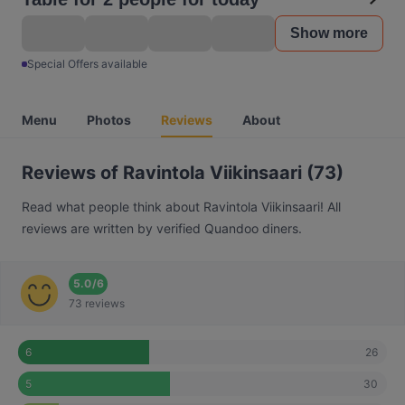
Show more
Special Offers available
Menu
Photos
Reviews
About
Reviews of Ravintola Viikinsaari (73)
Read what people think about Ravintola Viikinsaari! All
reviews are written by verified Quandoo diners.
5.0
/
6
73 reviews
26
6
30
5