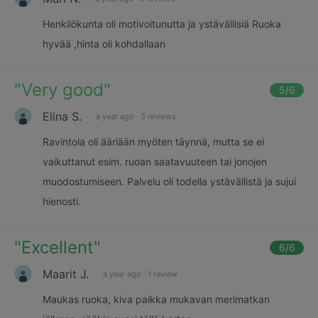
Henkilökunta oli motivoitunutta ja ystävällisiä Ruoka
hyvää ,hinta oli kohdallaan
"
Very good
"
5
/6
Elina S.
a year ago
·
3 reviews
Ravintola oli ääriään myöten täynnä, mutta se ei
vaikuttanut esim. ruoan saatavuuteen tai jonojen
muodostumiseen. Palvelu oli todella ystävällistä ja sujui
hienosti.
"
Excellent
"
6
/6
Maarit J.
a year ago
·
1 review
Maukas ruoka, kiva paikka mukavan merimatkan