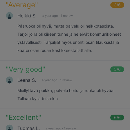
"
Average
"
3
/6
Heikki S.
a year ago
·
1 review
Pääruoka oli hyvä, mutta palvelu oli heikkotasoista.
Tarjoilijoilla oli kiireen tunne ja he eivät kommunikoineet
ystävällisesti. Tarjoilijat myös unohti osan tilauksista ja
kaatoi osan ruuan kastikkeesta lattialle.
"
Very good
"
5
/6
Leena S.
a year ago
·
1 review
Miellyttävä paikka, palvelu hoitui ja ruoka oli hyvää.
Tullaan kyllä toistekin
"
Excellent
"
6
/6
Tuomas L.
a year ago
·
1 review