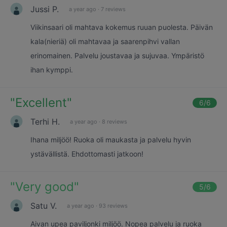
Jussi P.
a year ago
·
7 reviews
Viikinsaari oli mahtava kokemus ruuan puolesta. Päivän
kala(nieriä) oli mahtavaa ja saarenpihvi vallan
erinomainen. Palvelu joustavaa ja sujuvaa. Ympäristö
ihan kymppi.
"
Excellent
"
6
/6
Terhi H.
a year ago
·
8 reviews
Ihana miljöö! Ruoka oli maukasta ja palvelu hyvin
ystävällistä. Ehdottomasti jatkoon!
"
Very good
"
5
/6
Satu V.
a year ago
·
93 reviews
Aivan upea paviljonki miljöö. Nopea palvelu ja ruoka