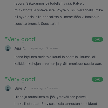
rapuja. Siika-annos oli todella hyvää. Palvelu
mutkatonta ja ystävällistä. Pöytä oli sivuverannalla, mikä
oli hyvä asia, sillä pääsalissa oli meneillään viikonlopun
suosittu brunssi. Suosittelen!
"
Very good
"
5
/6
Aija N.
a year ago
·
5 reviews
Ihana idyllinen ravintola kauniilla saarella. Brunssi oli
kaikkien kehujen arvoinen ja yllätti monipuolisuudellaan.
"
Very good
"
5
/6
Suvi V.
a year ago
·
5 reviews
Hieno ja rauhallinen miljöö, ystävällinen palvelu,
herkulliset ruuat. Erityisesti kala-annosten kastikkeet