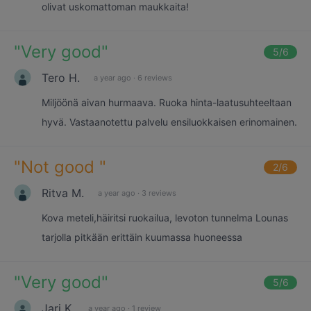
olivat uskomattoman maukkaita!
"
Very good
"
5
/6
Tero H.
a year ago
·
6 reviews
Miljöönä aivan hurmaava. Ruoka hinta-laatusuhteeltaan
hyvä. Vastaanotettu palvelu ensiluokkaisen erinomainen.
"
Not good
"
2
/6
Ritva M.
a year ago
·
3 reviews
Kova meteli,häiritsi ruokailua, levoton tunnelma Lounas
tarjolla pitkään erittäin kuumassa huoneessa
"
Very good
"
5
/6
Jari K.
a year ago
·
1 review