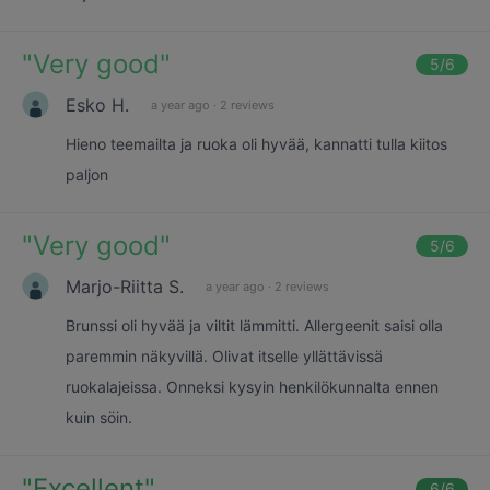
"
Very good
"
5
/6
Esko H.
a year ago
·
2 reviews
Hieno teemailta ja ruoka oli hyvää, kannatti tulla kiitos
paljon
"
Very good
"
5
/6
Marjo-Riitta S.
a year ago
·
2 reviews
Brunssi oli hyvää ja viltit lämmitti. Allergeenit saisi olla
paremmin näkyvillä. Olivat itselle yllättävissä
ruokalajeissa. Onneksi kysyin henkilökunnalta ennen
kuin söin.
"
Excellent
"
6
/6