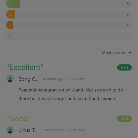
8
4
5
3
4
2
1
Most recent
"
Excellent
"
6
/6
Song C.
a month ago
·
33 reviews
Peaceful restaurant on an island. Not so much to do
there but it was tranquil and calm. Good service.
"
Good
"
4
/6
Linus T.
3 months ago
·
23 reviews