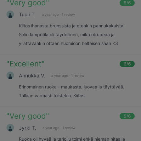
"
Very good
"
5
/6
Tuuli T.
a year ago
·
1 review
Kiitos ihanasta brunssista ja etenkin pannukakuista!
Salin lämpötila oli täydellinen, mikä oli upeaa ja
yllättävääkin ottaen huomioon helteisen sään <3
"
Excellent
"
6
/6
Annukka V.
a year ago
·
1 review
Erinomainen ruoka - maukasta, luovaa ja täyttävää.
Tullaan varmasti toistekin. Kiitos!
"
Very good
"
5
/6
Jyrki T.
a year ago
·
1 review
Ruoka oli hyvää ja tarjoilu toimi ehkä hieman hitaalla