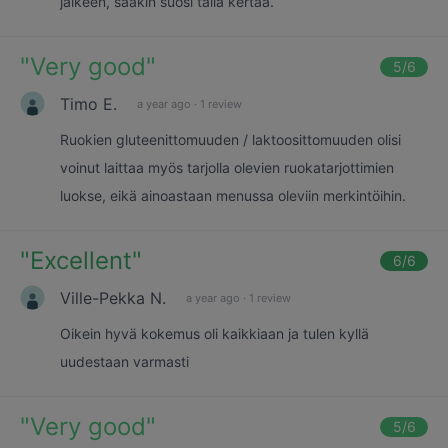
jälkeen, sääkin suosi tällä kertaa.
"
Very good
"
5
/6
Timo E.
a year ago
·
1 review
Ruokien gluteenittomuuden / laktoosittomuuden olisi
voinut laittaa myös tarjolla olevien ruokatarjottimien
luokse, eikä ainoastaan menussa oleviin merkintöihin.
"
Excellent
"
6
/6
Ville-Pekka N.
a year ago
·
1 review
Oikein hyvä kokemus oli kaikkiaan ja tulen kyllä
uudestaan varmasti
"
Very good
"
5
/6