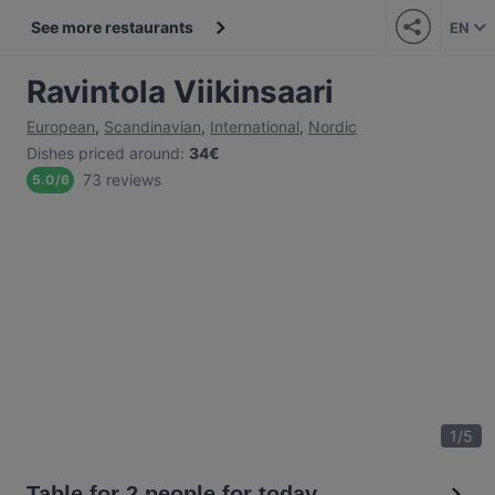
See more restaurants
EN
Ravintola Viikinsaari
European
,
Scandinavian
,
International
,
Nordic
Dishes priced around
:
34€
73 reviews
5.0
/
6
1
/
5
Table for 2 people for today