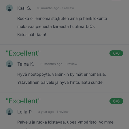
Kati S.
10 months ago
·
1 review
Ruoka oli erinomaista,kuten aina ja henkilökunta
mukavaa,pienestä kiireestä huolimatta😊.
Kiitos,nähdään!
"
Excellent
"
6
/6
Taina K.
10 months ago
·
1 review
Hyvä noutopöytä, varsinkin kylmät erinomaisia.
Ystävällinen palvelu ja hyvä hinta/laatu suhde.
"
Excellent
"
6
/6
Leila P.
a year ago
·
1 review
Palvelu ja ruoka loistavaa, upea ympäristö. Voimme