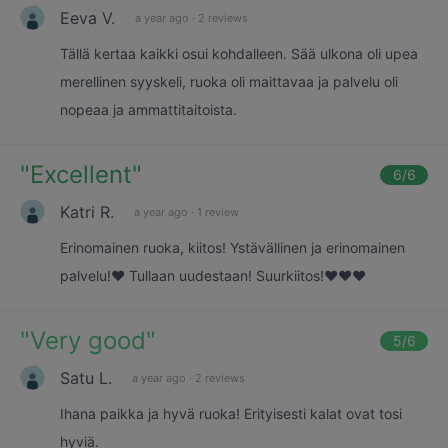
Eeva V.
a year ago
·
2 reviews
Tällä kertaa kaikki osui kohdalleen. Sää ulkona oli upea
merellinen syyskeli, ruoka oli maittavaa ja palvelu oli
nopeaa ja ammattitaitoista.
"
Excellent
"
6
/6
Katri R.
a year ago
·
1 review
Erinomainen ruoka, kiitos! Ystävällinen ja erinomainen
palvelu!❤️ Tullaan uudestaan! Suurkiitos!❤️❤️❤️
"
Very good
"
5
/6
Satu L.
a year ago
·
2 reviews
Ihana paikka ja hyvä ruoka! Erityisesti kalat ovat tosi
hyviä.