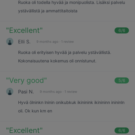
Ruoka oli todella hyvää ja monipuolista. Lisäksi palvelu
ystävällistä ja ammattitaitoista
"
Excellent
"
6
/6
Elli S.
9 months ago
·
1 review
Ruoka oli erityisen hyvää ja palvelu ystävällistä.
Kokonaisuutena kokemus oli onnistunut.
"
Very good
"
5
/6
Pasi N.
9 months ago
·
1 review
Hyvä ölninkn lninin onikubkuk ikininink ikinininn inininln
oli. Ok kun km en
"
Excellent
"
6
/6