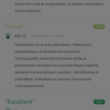
Ruoka oli hyvää ja monipuolista! Ja palvelu erinomaista!
Suuret kiitokset!
"
Good
"
4
/6
Kati R.
9 months ago
·
2 reviews
Vastaanotto oli hyvä ja ystävällinen. Paikkamme
ruokailutilassa oli toiveidemme mukainen.
Tarjoilupöydän ympäristö oli hieman ahdas ja
jonottaminen hankalaa kun pienessä tilassa kuljettiin
lautasten kanssa kahteen suuntaan. Henkilökunta oli
ystävällistä, kohteliasta ja sopivasti kiinnostunut
viihtymisestämme.
"
Excellent
"
6
/6