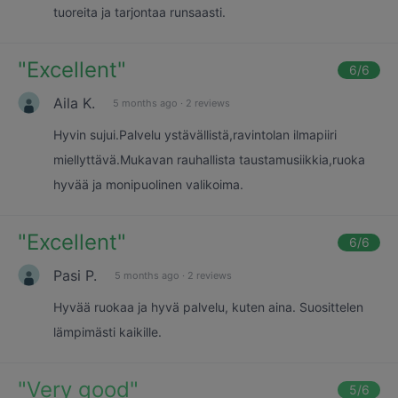
tuoreita ja tarjontaa runsaasti.
"
Excellent
"
6
/6
Aila K.
5 months ago
·
2 reviews
Hyvin sujui.Palvelu ystävällistä,ravintolan ilmapiiri
miellyttävä.Mukavan rauhallista taustamusiikkia,ruoka
hyvää ja monipuolinen valikoima.
"
Excellent
"
6
/6
Pasi P.
5 months ago
·
2 reviews
Hyvää ruokaa ja hyvä palvelu, kuten aina. Suosittelen
lämpimästi kaikille.
"
Very good
"
5
/6