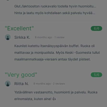
Glut./laktoositon ruokavalio todella hyvin huomioitu…
hinta ja laatu myös kohdallaan sekä palvelu hyvää…
"
Excellent
"
6
/6
Sirkka K.
8 months ago
·
1 review
Kauniisti katettu itsenäisyyspäivän buffet. Ruoka oli
maittavaa ja monipuolista. Myös Keski -Suomesta tullut
maailmanmatkaaja-vieraani antaa täydet pisteet.
"
Very good
"
5
/6
Riitta N.
9 months ago
·
2 reviews
Ystävällinen vastaanotto, huomiointi ja palvelu. Ruoka
erinomaista, kuten aina! 👍