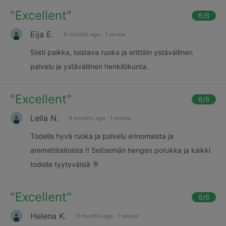
"
Excellent
"
6
/6
Eija E.
9 months ago
·
1 review
Siisti paikka, loistava ruoka ja erittäin ystävällinen
palvelu ja ystävällinen henkilökunta.
"
Excellent
"
6
/6
Leila N.
9 months ago
·
1 review
Todella hyvä ruoka ja palvelu erinomaista ja
ammattitaitoista !! Seitsemän hengen porukka ja kaikki
todella tyytyväisiä 🥂
"
Excellent
"
6
/6
Helena K.
9 months ago
·
1 review