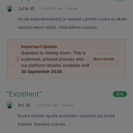
Juha W.
5 months ago
·
1 review
Hyvät kalavaihtoehdot ja salaatit.Lämmin ruoka ei oikein
iskenyt.Hieno miljöö. Ystävällinen palvelu.
Important Update:
Quandoo is closing down. This is
i
a planned, phased process and
More details
our platform remains available until
30 September 2026
.
"
Excellent
"
6
/6
Ari W.
5 months ago
·
1 review
Ruoka todella hyvää suositelen varsinkin jos tykää
kalasta. Kanataa kokeila.