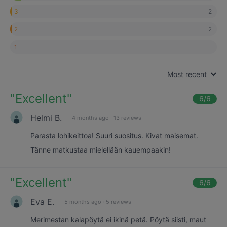
2
3
2
2
1
Most recent
"
Excellent
"
6
/6
Helmi B.
4 months ago
·
13 reviews
Parasta lohikeittoa! Suuri suositus. Kivat maisemat.
Tänne matkustaa mielellään kauempaakin!
"
Excellent
"
6
/6
Eva E.
5 months ago
·
5 reviews
Merimestan kalapöytä ei ikinä petä. Pöytä siisti, maut