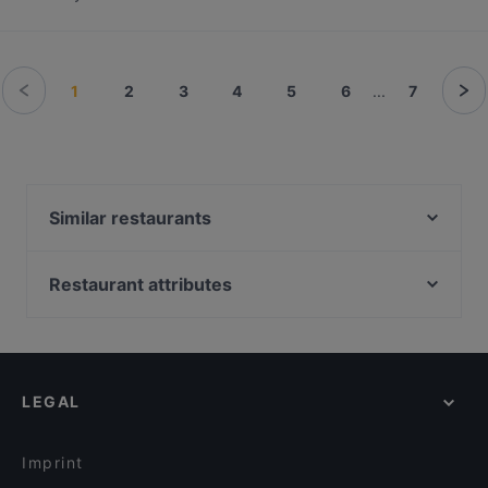
1
2
3
4
5
6
...
7
Similar restaurants
Kellahden Kartano
Ristorante Momento Puuvilla
Restaurant attributes
Ravintola Päre
Family-friendly Restaurants in Pori
Pikku X
Dinner Options in Pori
Nuåvo
Lunch Options in Pori
Kalevi Bar & Kitchen
LEGAL
English Speaking Restaurants in Pori
El Oso
Tourist-friendly Restaurants in Pori
Olivo Bistro & Bar / Scandic Pori
Imprint