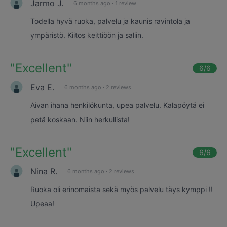
Jarmo J.
6 months ago
·
1 review
Todella hyvä ruoka, palvelu ja kaunis ravintola ja
ympäristö. Kiitos keittiöön ja saliin.
"
Excellent
"
6
/6
Eva E.
6 months ago
·
2 reviews
Aivan ihana henkilökunta, upea palvelu. Kalapöytä ei
petä koskaan. Niin herkullista!
"
Excellent
"
6
/6
Nina R.
6 months ago
·
2 reviews
Ruoka oli erinomaista sekä myös palvelu täys kymppi !!
Upeaa!