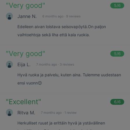
"
Very good
"
5
/6
Janne N.
6 months ago
·
9 reviews
Edelleen aivan loistava seisovapöytä.On paljon
vaihtoehtoja sekä liha että kala ruokia.
"
Very good
"
5
/6
Eija L.
7 months ago
·
3 reviews
Hyvä ruoka ja palvelu, kuten aina. Tulemme uudestaan
ensi vuonn😊
"
Excellent
"
6
/6
Ritva M.
7 months ago
·
1 review
Herkulliset ruuat ja erittäin hyvä ja ystävällinen