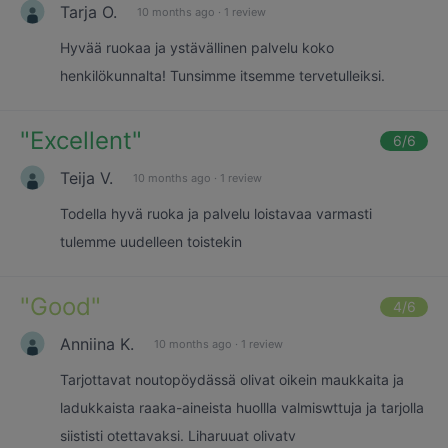
Tarja O.
10 months ago
·
1 review
Hyvää ruokaa ja ystävällinen palvelu koko
henkilökunnalta! Tunsimme itsemme tervetulleiksi.
"
Excellent
"
6
/6
Teija V.
10 months ago
·
1 review
Todella hyvä ruoka ja palvelu loistavaa varmasti
tulemme uudelleen toistekin
"
Good
"
4
/6
Anniina K.
10 months ago
·
1 review
Tarjottavat noutopöydässä olivat oikein maukkaita ja
ladukkaista raaka-aineista huollla valmiswttuja ja tarjolla
siististi otettavaksi. Liharuuat olivatv