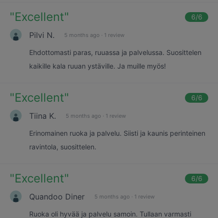
"
Excellent
"
6
/6
Pilvi N.
5 months ago
·
1 review
Ehdottomasti paras, ruuassa ja palvelussa. Suosittelen
kaikille kala ruuan ystäville. Ja muille myös!
"
Excellent
"
6
/6
Tiina K.
5 months ago
·
1 review
Erinomainen ruoka ja palvelu. Siisti ja kaunis perinteinen
ravintola, suosittelen.
"
Excellent
"
6
/6
Quandoo Diner
5 months ago
·
1 review
Ruoka oli hyvää ja palvelu samoin. Tullaan varmasti