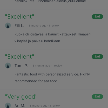
henkilökunta. Erinomainen aloitus joulullemme.
"
Excellent
"
6
/6
Eili L.
8 months ago
·
1 review
Ruoka oli loistavaa ja kauniit kattaukset. Ilmapiiri
viihtyisä ja palvelu kohdillaan.
"
Excellent
"
6
/6
Tomi P.
8 months ago
·
1 review
Fantastic food with personalized service. Highly
recommended for sea food
"
Very good
"
5
/6
Ari M.
8 months ago
·
1 review