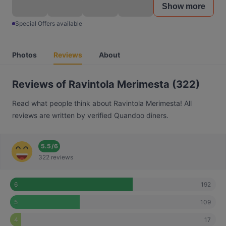
Show more
Special Offers available
Photos
Reviews
About
Reviews of Ravintola Merimesta (322)
Read what people think about Ravintola Merimesta! All
reviews are written by verified Quandoo diners.
5.5
/
6
322 reviews
192
6
109
5
17
4