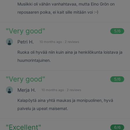
Musiikki oli vähän vanhahtavaa, mutta Eino Grön on
reposaaren poika, ei kait sille mitään voi :-)
"
Very good
"
5
/6
Petri H.
10 months ago
·
2 reviews
Ruoka oli hyvää niin kuin aina ja henkilökunta loistava ja
huumorintajuinen.
"
Very good
"
5
/6
Merja H.
10 months ago
·
2 reviews
Kalapöytä aina yhtä maukas ja monipuolinen, hyvä
palvelu ja upeat maisemat.
"
Excellent
"
6
/6