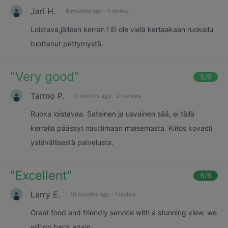
Jari H.
9 months ago
·
1 review
Loistava,jälleen kerran ! Ei ole vielä kertaakaan ruokailu
tuottanut pettymystä.
"
Very good
"
5
/6
Tarmo P.
9 months ago
·
2 reviews
Ruoka loistavaa. Sateinen ja usvainen sää, ei tällä
kerralla päässyt nauttimaan maisemasta. Kiitos kovasti
ystävällisestä palvelusta.
"
Excellent
"
6
/6
Larry E.
10 months ago
·
1 review
Great food and friendly service with a stunning view. we
will go back again