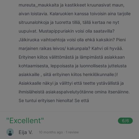
mureuta,,maukkaita ja kastikkeet kruunasivat maun,
aivan loistavia. Kalaruokien kanssa toivoisin aina tarjolle
sitruunalohkoja ja tuoretta tilliä, tällä kertaa ne nyt
uupuivat. Mustapippuriakin voisi olla saatavilla?
Jälkiruoka vaihtoehtoja voisi olla ehkä kaksikin? Pieni
marjainen raikas leivos/ kakunpala? Kahvi oli hyvää.
Erityinen kiitos välittömästä ja lämpimästä asiakkaan
kohtaamisesta, leppoisasta ja luonnollisesta juttelusta
asiakkaille , siitä erityinen kiitos henkilökunnalle:)!
Asiakkaalle näkyi ja välittyi että teette ystävällistä ja
ihmisläheistä asiakaspalvelutyötänne omina itsenäinne.
Se tuntui erityisen hienolta! Se että
"
Excellent
"
6
/6
Eija V.
10 months ago
·
1 review