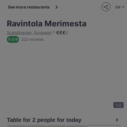
See more restaurants
EN
Ravintola Merimesta
€
€
€
€
Scandinavian
,
European
322 reviews
5.5
/
6
1
/
2
Table for 2 people for today