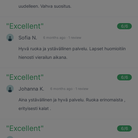
uudelleen. Vahva suositus.
"
Excellent
"
6
/6
Sofia N.
6 months ago
·
1 review
Hyvä ruoka ja ystävällinen palvelu. Lapset huomioitiin
hienosti vierailun aikana.
"
Excellent
"
6
/6
Johanna K.
6 months ago
·
1 review
Aina ystävällinen ja hyvä palvelu. Ruoka erinomaista ,
erityisesti kalat .
"
Excellent
"
6
/6