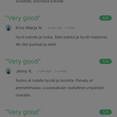
suositella, kannataa kokeilla.
"
Very good
"
5
/6
Kirsi-Marja N.
a year ago
·
1 review
Hyvä palvelu ja ruoka. Siisti paikka ja hyvät maisemat.
Wc tilat puhtaat ja siistit
"
Very good
"
5
/6
Jenny K.
a year ago
·
3 reviews
Ruoka oli todella hyvää ja tuoretta. Palvelu oli
ammattimaista. Lounasaikaan rauhallinen ympäristö
ruokailla.
"
Very good
"
5
/6