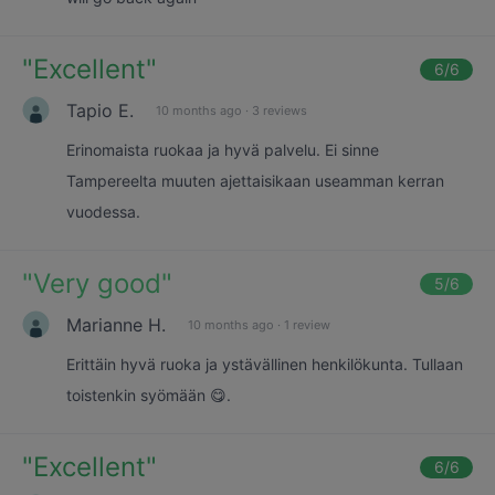
"
Excellent
"
6
/6
Tapio E.
10 months ago
·
3 reviews
Erinomaista ruokaa ja hyvä palvelu. Ei sinne
Tampereelta muuten ajettaisikaan useamman kerran
vuodessa.
"
Very good
"
5
/6
Marianne H.
10 months ago
·
1 review
Erittäin hyvä ruoka ja ystävällinen henkilökunta. Tullaan
toistenkin syömään 😋.
"
Excellent
"
6
/6