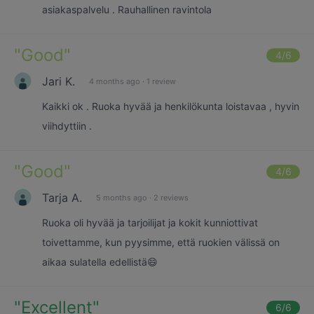
asiakaspalvelu . Rauhallinen ravintola
"
Good
"
4
/6
Jari K.
4 months ago
·
1 review
Kaikki ok . Ruoka hyvää ja henkilökunta loistavaa , hyvin
viihdyttiin .
"
Good
"
4
/6
Tarja A.
5 months ago
·
2 reviews
Ruoka oli hyvää ja tarjoilijat ja kokit kunniottivat
toivettamme, kun pyysimme, että ruokien välissä on
aikaa sulatella edellistä😄
"
Excellent
"
6
/6