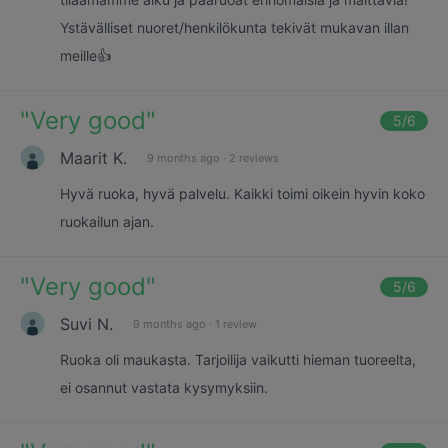
Ystävälliset nuoret/henkilökunta tekivät mukavan illan
meille👍
"
Very good
"
5
/6
Maarit K.
9 months ago
·
2 reviews
Hyvä ruoka, hyvä palvelu. Kaikki toimi oikein hyvin koko
ruokailun ajan.
"
Very good
"
5
/6
Suvi N.
9 months ago
·
1 review
Ruoka oli maukasta. Tarjoilija vaikutti hieman tuoreelta,
ei osannut vastata kysymyksiin.