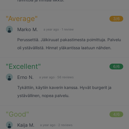
"
Average
"
3
/6
Marko M.
a year ago
·
1 review
Perussettiä. Jälkiruuat pakastimesta poimittuja. Palvelu
oli ystävällistä. Hinnat yläkantissa laatuun nähden.
"
Excellent
"
6
/6
Erno N.
a year ago
·
56 reviews
Tykättiin, käytiin kaverin kanssa. Hyvät burgerit ja
ystävällinen, nopea palvelu.
"
Good
"
4
/6
Kaija M.
a year ago
·
2 reviews