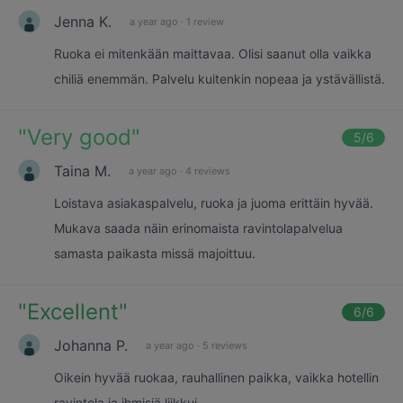
Jenna K.
a year ago
·
1 review
Ruoka ei mitenkään maittavaa. Olisi saanut olla vaikka
chiliä enemmän. Palvelu kuitenkin nopeaa ja ystävällistä.
"
Very good
"
5
/6
Taina M.
a year ago
·
4 reviews
Loistava asiakaspalvelu, ruoka ja juoma erittäin hyvää.
Mukava saada näin erinomaista ravintolapalvelua
samasta paikasta missä majoittuu.
"
Excellent
"
6
/6
Johanna P.
a year ago
·
5 reviews
Oikein hyvää ruokaa, rauhallinen paikka, vaikka hotellin
ravintola ja ihmisiä liikkui.