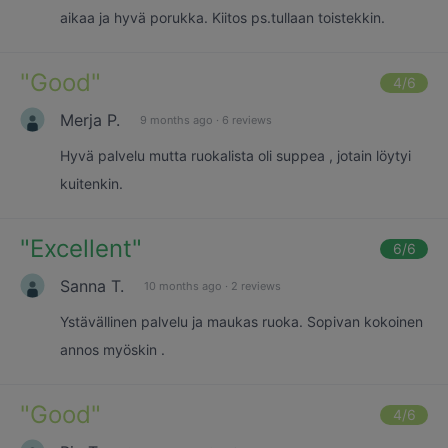
aikaa ja hyvä porukka. Kiitos ps.tullaan toistekkin.
"
Good
"
4
/6
Merja P.
9 months ago
·
6 reviews
Hyvä palvelu mutta ruokalista oli suppea , jotain löytyi
kuitenkin.
"
Excellent
"
6
/6
Sanna T.
10 months ago
·
2 reviews
Ystävällinen palvelu ja maukas ruoka. Sopivan kokoinen
annos myöskin .
"
Good
"
4
/6