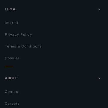
Ravintola Tbilisi
Kid-friendly Restaurants in Tampere
Trattoria Don Franco
Viikinkiravintola Harald - Tampere
LEGAL
Gluten-free Options in Tampere
DAM Bar
PSTA
Family-friendly Restaurants in Tampere
El Barcito Tapas & Bar
SiipiWeikot Tampella
Imprint
OPPA Korean BBQ Tampere
Kumma Bar & Street Kitchen
Privacy Policy
Terms & Conditions
Cookies
ABOUT
Contact
Careers