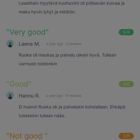
Laseittain myytävä kuohuviini oli pölisevän kuivaa ja
maku hyvin lyhyt ja mitätön.
"
Very good
"
5
/6
Leena M.
a year ago
·
4 reviews
Ruoka oli maukas ja palvelu oikein hyvä. Tullaan
varmasti toistenkin
"
Good
"
4
/6
Hannu R.
a year ago
·
9 reviews
Ei huano! Ruoka ok ja palvelukin kohdallaan. Ehkäpä
toistekkin tullaan nääs.
"
Not good
"
2
/6