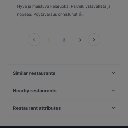
Hyvä ja maistuva kalaruoka. Palvelu ystävällistä ja
nopeaa. Pöytävaraus onnistunut 👍.
1
2
3
Similar restaurants
Lie Mi Tampere
Funky Woo
Nearby restaurants
Subham
Desibeli
SiipiWeikot Tampere Keskusta
m/s Silver Sky
Restaurant attributes
Naughty BRGR Tampere
Ravintola Afgan
Restaurants For Groups in Tampere
Relove Stockmann Tampere
Bistro Julienne - Tampere
Restaurants For Business Lunch in Tampere
Purebite Tampere Keskusta