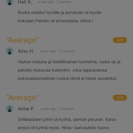
Heli K.
a year ago
·
2 reviews
Ruoka maistui hyvälle ja annokset oli hyvän
kokoiset.Palvelu oli erinomaista. Kiitos !
"
Average
"
3
/6
Aino H.
a year ago
·
13 reviews
Hiukan meluisa ja hotellimainen tunnelma, ruoka ok ja
palvelu mukavaa kuitenkin. Joka tapauksessa
kokonaistunnelman vuoksi tämä ei mene suosikiksi.
"
Average
"
3
/6
Anne P.
a year ago
·
2 reviews
Grillilautasen pihvi oli kylmä, samoin perunat. Kana-
annos oli kylmä myös. Hinta- laatusuhde huono.