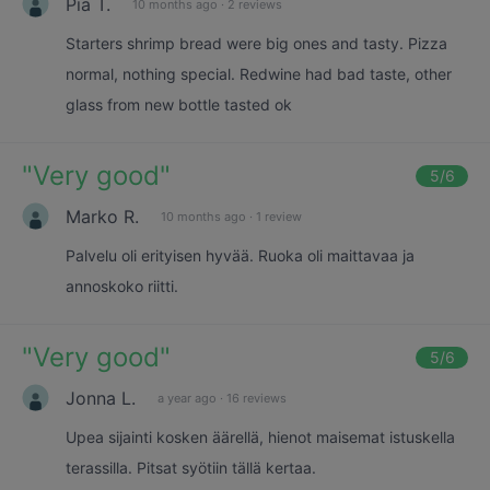
Pia T.
10 months ago
·
2 reviews
Starters shrimp bread were big ones and tasty. Pizza
normal, nothing special. Redwine had bad taste, other
glass from new bottle tasted ok
"
Very good
"
5
/6
Marko R.
10 months ago
·
1 review
Palvelu oli erityisen hyvää. Ruoka oli maittavaa ja
annoskoko riitti.
"
Very good
"
5
/6
Jonna L.
a year ago
·
16 reviews
Upea sijainti kosken äärellä, hienot maisemat istuskella
terassilla. Pitsat syötiin tällä kertaa.