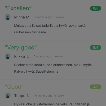
"
Excellent
"
6
/6
Minna M.
5 months ago
·
1 review
Mukavat ja iloiset tarjoilijat ja hyvä ruoka, sekä
rauhallinen tunnelma
"
Very good
"
5
/6
Riikka T.
5 months ago
·
1 review
Ruoka: hinta laatu suhde erinomainen. Maku myös.
Palvelu hyvä. Suosittelemme.
"
Good
"
4
/6
Teppo N.
6 months ago
·
1 review
Hyvä ruoka ja ystävällinen palvelu. Rauhallinen ja