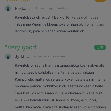
Pekka L.
7 months ago
·
4 reviews
Ravintolassa oli reilusti tilaa klo 16. Palvelu oli hyvää.
Tilasimme Wienin leikkeen, joka oli ihan ok. Toinen tilasi
lehtipihvin, joka oli vähän sitkeä muuten ok.
"
Very good
"
5
/6
Jyrki N.
8 months ago
·
1 review
Ravintola oli rauhallinen ja istumapaikka koskinäkymällä,
niin puitteet k kohdallaan. Ei tämä tietysti mikään
Kämppi ole, mutta jos sellaista kokemusta etsii niin tämä
on väärä paikka. Schnitzeliin oli laitettu kylkeen oikeita
capriksia, jos ei missään muualla olekaan mukana ollut,
ei vaikka kaiketi kuuluisi. Annos oli hyvä, ei huippu,
mutta ihan hyvä. Ehkä sitä suolaa tosiaan voisi hippunen