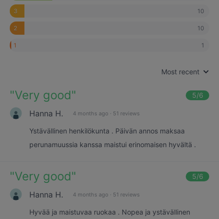
10
3
10
2
1
1
Most recent
"
Very good
"
5
/6
Hanna H.
4 months ago
·
51 reviews
Ystävällinen henkilökunta . Päivän annos maksaa
perunamuussia kanssa maistui erinomaisen hyvältä .
"
Very good
"
5
/6
Hanna H.
4 months ago
·
51 reviews
Hyvää ja maistuvaa ruokaa . Nopea ja ystävällinen