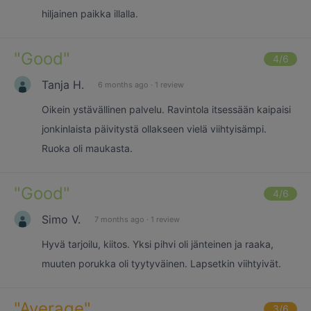
hiljainen paikka illalla.
"
Good
"
4
/6
Tanja H.
6 months ago
·
1 review
Oikein ystävällinen palvelu. Ravintola itsessään kaipaisi
jonkinlaista päivitystä ollakseen vielä viihtyisämpi.
Ruoka oli maukasta.
"
Good
"
4
/6
Simo V.
7 months ago
·
1 review
Hyvä tarjoilu, kiitos. Yksi pihvi oli jänteinen ja raaka,
muuten porukka oli tyytyväinen. Lapsetkin viihtyivät.
"
Average
"
3
/6