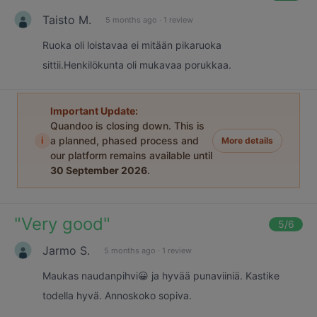
Taisto M.
5 months ago
·
1 review
Ruoka oli loistavaa ei mitään pikaruoka
sittii.Henkilökunta oli mukavaa porukkaa.
Important Update:
Quandoo is closing down. This is
i
a planned, phased process and
More details
our platform remains available until
30 September 2026
.
"
Very good
"
5
/6
Jarmo S.
5 months ago
·
1 review
Maukas naudanpihvi😀 ja hyvää punaviiniä. Kastike
todella hyvä. Annoskoko sopiva.