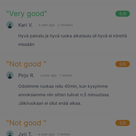
"
Very good
"
5
/6
Kari V.
a year ago
·
2 reviews
Hyvä palvelu ja hyvä ruoka aikataulu oli hyvä ei kiirettä
missään
"
Not good
"
2
/6
Pirjo R.
a year ago
·
1 review
Odotimme ruokaa reilu 40min, kun kysyimme
annoksiamme niin sitten tulivat n.5 minuutissa.
Jälkiruokaan ei ollut enää aikaa.
"
Not good
"
2
/6
Jyri T.
a year ago
·
1 review