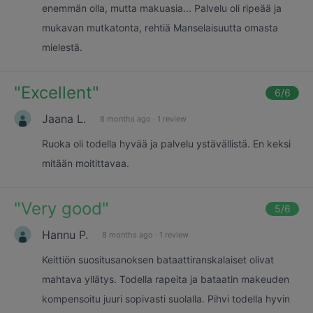
enemmän olla, mutta makuasia... Palvelu oli ripeää ja
mukavan mutkatonta, rehtiä Manselaisuutta omasta
mielestä.
"
Excellent
"
6
/6
Jaana L.
8 months ago
·
1 review
Ruoka oli todella hyvää ja palvelu ystävällistä. En keksi
mitään moitittavaa.
"
Very good
"
5
/6
Hannu P.
8 months ago
·
1 review
Keittiön suositusanoksen bataattiranskalaiset olivat
mahtava yllätys. Todella rapeita ja bataatin makeuden
kompensoitu juuri sopivasti suolalla. Pihvi todella hyvin