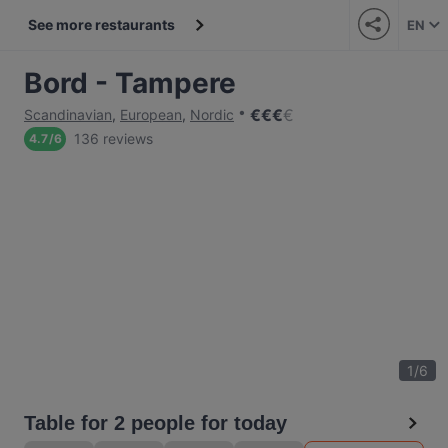
See more restaurants
EN
Bord - Tampere
€
€
€
€
Scandinavian
,
European
,
Nordic
136 reviews
4.7
/
6
1
/
6
Table for 2 people for today