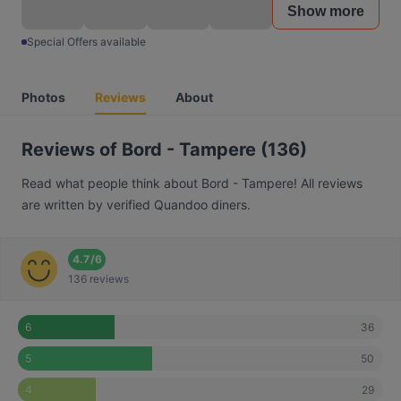
Show more
Special Offers available
Photos
Reviews
About
Reviews of Bord - Tampere (136)
Read what people think about Bord - Tampere! All reviews
are written by verified Quandoo diners.
4.7
/
6
136 reviews
36
6
50
5
29
4