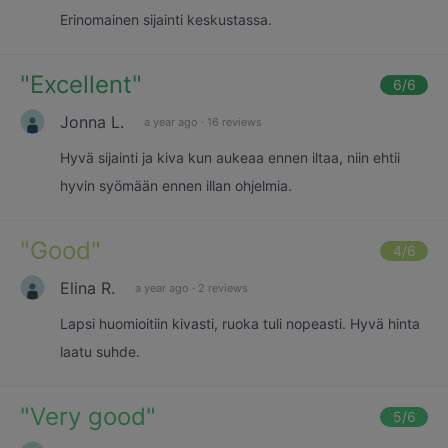
Erinomainen sijainti keskustassa.
"
Excellent
"
6
/6
Jonna L.
a year ago
·
16 reviews
Hyvä sijainti ja kiva kun aukeaa ennen iltaa, niin ehtii
hyvin syömään ennen illan ohjelmia.
"
Good
"
4
/6
Elina R.
a year ago
·
2 reviews
Lapsi huomioitiin kivasti, ruoka tuli nopeasti. Hyvä hinta
laatu suhde.
"
Very good
"
5
/6