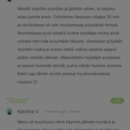
Meidät ohjattiin pöytään ja jätettiin siihen, ei tarjottu
edes juomia ensin. Odotimme tilauksen ottajaa 20 min.
ja ravintolassa oli vain muutamassa pöydässä ihmisiä.
Ravintolassa pyöri ainakin kolme tarjoilijaa mutta eivät
voineet heti tulla kysymään tilausta. Viereiseen pöytään
tarjoiltiin ruoka jo ennen meitä vaikka asiakas saapui
paljon meidän jälkeen. Miesoletettu tarjoilijan puheesta
ei saanut kunnolla selvää, puhui vähän huonoa suomea.
Kokki saa tämän arvion plussat hyvänmakuisesta
ruuasta 👍🏼
"
Good
"
4
/6
Katriina V.
9 months ago
·
1 review
Menu oli muuttunut viime käynnin jälkeen hyväksi ja
tilaamamme alku ja pääruoat erinomaisia ja maittavia!