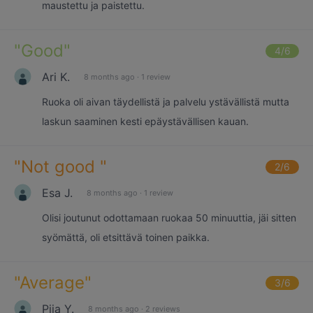
maustettu ja paistettu.
"
Good
"
4
/6
Ari K.
8 months ago
·
1 review
Ruoka oli aivan täydellistä ja palvelu ystävällistä mutta
laskun saaminen kesti epäystävällisen kauan.
"
Not good
"
2
/6
Esa J.
8 months ago
·
1 review
Olisi joutunut odottamaan ruokaa 50 minuuttia, jäi sitten
syömättä, oli etsittävä toinen paikka.
"
Average
"
3
/6
Piia Y.
8 months ago
·
2 reviews