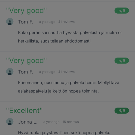
"
Very good
"
5
/6
Tom F.
a year ago
·
41 reviews
Koko perhe sai nauttia hyvästä palvelusta ja ruoka oli
herkullista, suositellaan ehdottomasti.
"
Very good
"
5
/6
Tom F.
a year ago
·
41 reviews
Erinomainen, uusi menu ja palvelu toimii. Miellyttävä
asiakaspalvelu ja keittiön nopea toiminta.
"
Excellent
"
6
/6
Jonna L.
a year ago
·
16 reviews
Hyvä ruoka ja ystävällinen sekä nopea palvelu.