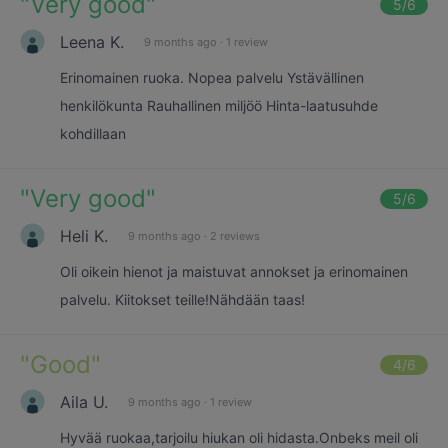
"
Very good
"
5
/6
Leena K.
9 months ago
·
1 review
Erinomainen ruoka. Nopea palvelu Ystävällinen
henkilökunta Rauhallinen miljöö Hinta-laatusuhde
kohdillaan
"
Very good
"
5
/6
Heli K.
9 months ago
·
2 reviews
Oli oikein hienot ja maistuvat annokset ja erinomainen
palvelu. Kiitokset teille!Nähdään taas!
"
Good
"
4
/6
Aila U.
9 months ago
·
1 review
Hyvää ruokaa,tarjoilu hiukan oli hidasta.Onbeks meil oli