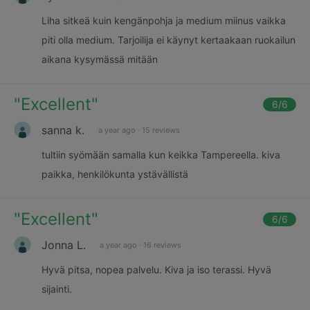
Liha sitkeä kuin kengänpohja ja medium miinus vaikka
piti olla medium. Tarjoilija ei käynyt kertaakaan ruokailun
aikana kysymässä mitään
"
Excellent
"
6
/6
sanna k.
a year ago
·
15 reviews
tultiin syömään samalla kun keikka Tampereella. kiva
paikka, henkilökunta ystävällistä
"
Excellent
"
6
/6
Jonna L.
a year ago
·
16 reviews
Hyvä pitsa, nopea palvelu. Kiva ja iso terassi. Hyvä
sijainti.