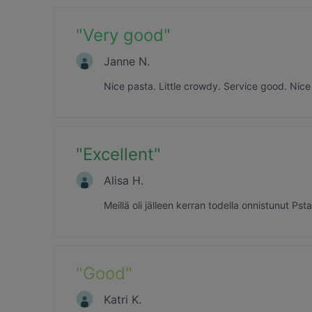
"
Very good
"
Janne N.
Nice pasta. Little crowdy. Service good. Nic
"
Excellent
"
Alisa H.
Meillä oli jälleen kerran todella onnistunut Ps
"
Good
"
Katri K.