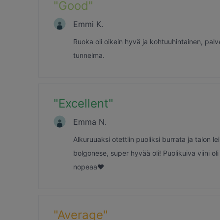
"
Good
"
Emmi K.
Ruoka oli oikein hyvä ja kohtuuhintainen, palv
tunnelma.
"
Excellent
"
Emma N.
Alkuruuaksi otettiin puoliksi burrata ja talon
bolgonese, super hyvää oli! Puolikuiva viini ol
nopeaa❤️
"
Average
"