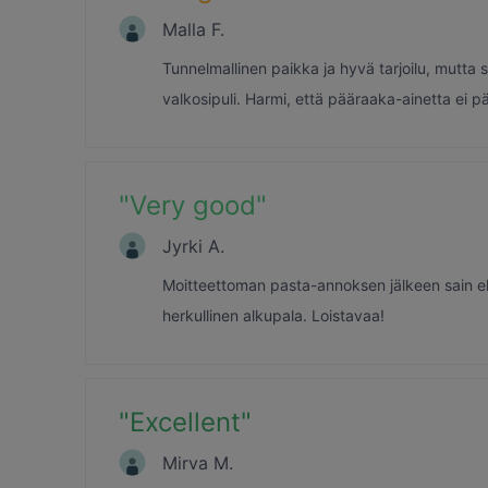
Malla F.
Tunnelmallinen paikka ja hyvä tarjoilu, mutt
valkosipuli. Harmi, että pääraaka-ainetta ei pä
"
Very good
"
Jyrki A.
Moitteettoman pasta-annoksen jälkeen sain elä
herkullinen alkupala. Loistavaa!
"
Excellent
"
Mirva M.