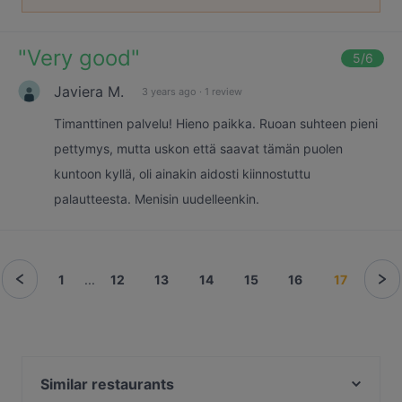
"
Very good
"
5
/6
Javiera M.
3 years ago
·
1 review
Timanttinen palvelu! Hieno paikka. Ruoan suhteen pieni
pettymys, mutta uskon että saavat tämän puolen
kuntoon kyllä, oli ainakin aidosti kiinnostuttu
palautteesta. Menisin uudelleenkin.
1
...
12
13
14
15
16
17
Similar restaurants