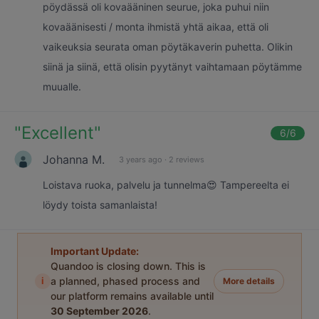
pöydässä oli kovaääninen seurue, joka puhui niin
kovaäänisesti / monta ihmistä yhtä aikaa, että oli
vaikeuksia seurata oman pöytäkaverin puhetta. Olikin
siinä ja siinä, että olisin pyytänyt vaihtamaan pöytämme
muualle.
"
Excellent
"
6
/6
Johanna M.
3 years ago
·
2 reviews
Loistava ruoka, palvelu ja tunnelma😍 Tampereelta ei
löydy toista samanlaista!
Important Update:
Quandoo is closing down. This is
i
a planned, phased process and
More details
our platform remains available until
30 September 2026
.