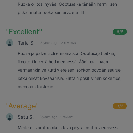
Ruoka oli tosi hyvää! Odotusaika tänään harmillisen
pitkä, mutta ruoka sen arvoista 👍🏼
"
Excellent
"
6
/6
Tarja S.
3 years ago
·
2 reviews
Ruoka ja palvelu oli erinomaista. Odotusajat pitkiä,
ilmoitettiin kyllä heti mennessä. Äänimaailmaan
varmaankin vaikutti viereisen isohkon pöydän seurue,
jotka olivat kovaäänisiä. Erittäin positiivinen kokemus,
mennään toistekin.
"
Average
"
3
/6
Satu S.
3 years ago
·
1 review
Meille oli varattu oikein kiva pöytä, mutta viereisessä