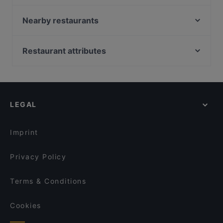
Bistro Julienne - Tampere
Poppy Cafe
Nearby restaurants
Cafe Kaisuli
SiipiWeikot Tampere Keskusta
Scandic Postitalo
Lie Mi Tampere
Restaurant attributes
Lautapelikahvila Taverna
El Barcito Tapas & Bar
Restaurants For Groups in Tampere
Ravintola Telakka
Bord - Tampere
Kid-friendly Restaurants in Tampere
Kitchen & Bar at Courtyard
Aloha Ramen
Gluten-free Options in Tampere
Ravintola Los Pollos
Ravintola Toor Shahzada
LEGAL
Casual Restaurants in Tampere
Relove Stockmann Tampere
Purebite Tampere Keskusta
Cosy Restaurants in Tampere
Borneo Malesialainen Ravintola
DAM Bar
Imprint
SiipiWeikot Tampella
Ståhlberg Tampella
Privacy Policy
Terms & Conditions
Cookies