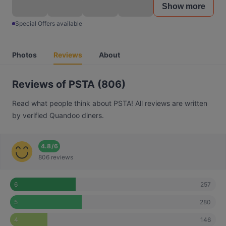
Show more
Special Offers available
Photos
Reviews
About
Reviews of PSTA (806)
Read what people think about PSTA! All reviews are written
by verified Quandoo diners.
4.8
/
6
806 reviews
257
6
280
5
146
4