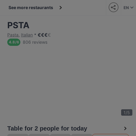
See more restaurants
EN
PSTA
€
€
€
€
Pasta
,
Italian
806 reviews
4.8
/
6
1
/
5
Table for 2 people for today