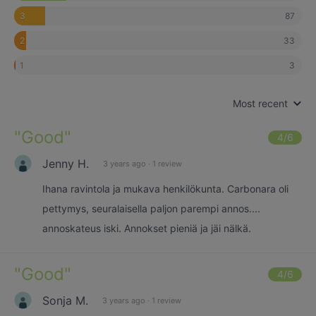
87
3
33
2
3
1
Most recent
"
Good
"
4
/6
Jenny H.
3 years ago
·
1 review
Ihana ravintola ja mukava henkilökunta. Carbonara oli
pettymys, seuralaisella paljon parempi annos....
annoskateus iski. Annokset pieniä ja jäi nälkä.
"
Good
"
4
/6
Sonja M.
3 years ago
·
1 review