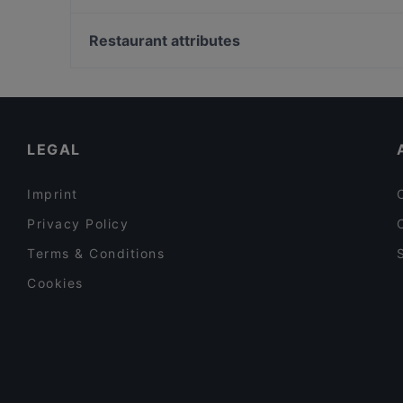
Ravintola Oda
Amos Andersonin taidemuseo, Helsinki
Bistro Telakka
Lilla Teatern, Helsinki
Restaurant attributes
Restaurant Maharaja Lauttasaari
Kampin kappeli, Helsinki
Restaurants For Groups in Espoo
Cosy Restaurants in Espoo
Lively in Espoo
LEGAL
Imprint
Privacy Policy
Terms & Conditions
Cookies