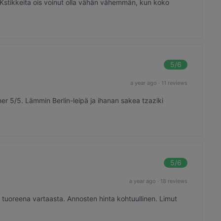
. Kstikkeita ois voinut olla vähän vähemmän, kun koko
5
/6
a year ago
·
11 reviews
er 5/5. Lämmin Berlin-leipä ja ihanan sakea tzaziki
5
/6
a year ago
·
18 reviews
n tuoreena vartaasta. Annosten hinta kohtuullinen. Limut