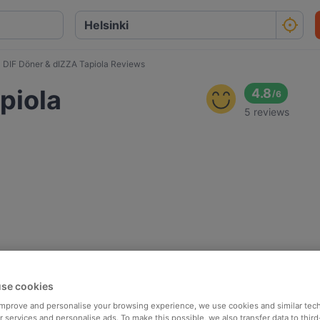
DIF Döner & dIZZA Tapiola Reviews
piola
4.8
/
6
5 reviews
se cookies
 improve and personalise your browsing experience, we use cookies and similar tec
 services and personalise ads. To make this possible, we also transfer data to third