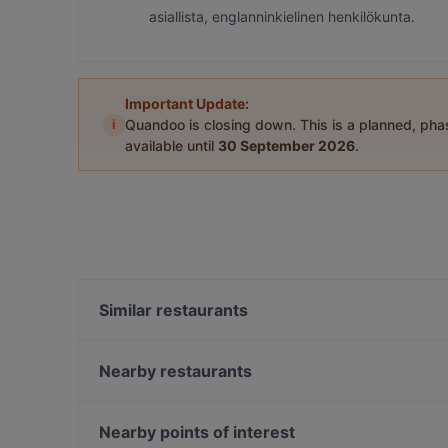
asiallista, englanninkielinen henkilökunta.
Important Update:
i
Quandoo is closing down. This is a planned, ph
available until
30 September 2026
.
Similar restaurants
Beef & Grill
Megobaro Espoo
Nearby restaurants
Blue Jay Lounge & Bistro
Ravintola Persilja
Skiffer Matinkylä
Presto Leppävaara
Nearby points of interest
Noodle Story Iso Omena