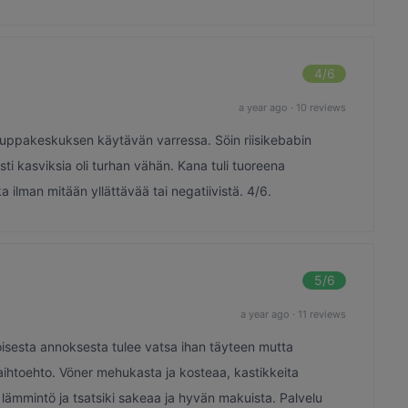
4
/6
a year ago
·
10 reviews
n kauppakeskuksen käytävän varressa. Söin riisikebabin
sti kasviksia oli turhan vähän. Kana tuli tuoreena
ilman mitään yllättävää tai negatiivistä. 4/6.
5
/6
a year ago
·
11 reviews
isesta annoksesta tulee vatsa ihan täyteen mutta
aihtoehto. Vöner mehukasta ja kosteaa, kastikkeita
 lämmintö ja tsatsiki sakeaa ja hyvän makuista. Palvelu