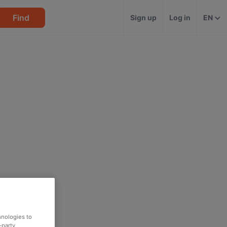
Find
Sign up
Log in
EN
hnologies to
-party