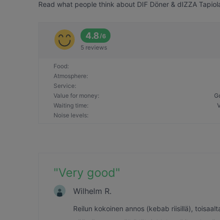
Read what people think about DIF Döner & dIZZA Tapiola!
4.8
/
6
5 reviews
Food
:
Atmosphere
:
Service
:
Value for money
:
G
Waiting time
:
Noise levels
:
"
Very good
"
Wilhelm R.
Reilun kokoinen annos (kebab riisillä), toisaa