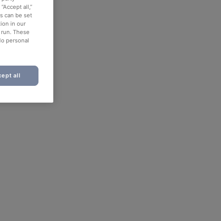
“Accept all,”
es can be set
ion in our
o run. These
No personal
ept all