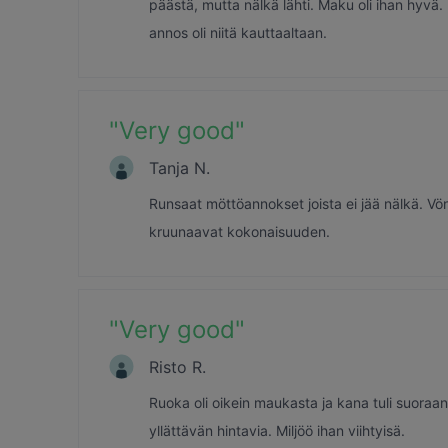
päästä, mutta nälkä lähti. Maku oli ihan hyvä
annos oli niitä kauttaaltaan.
"
Very good
"
Tanja N.
Runsaat möttöannokset joista ei jää nälkä. Vön
kruunaavat kokonaisuuden.
"
Very good
"
Risto R.
Ruoka oli oikein maukasta ja kana tuli suoraa
yllättävän hintavia. Miljöö ihan viihtyisä.