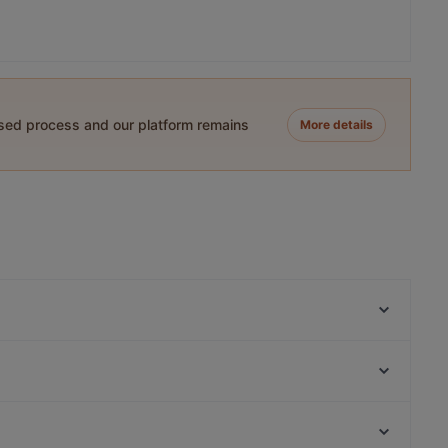
ased process and our platform remains
More details
Bistro O Mat Tapiola
Delicatessen WeeGee
Ravintola Kosi
Mauritz
Factory Iso Omena
Ristorante Momento Sello
OPPA Korean BBQ Iso Omena