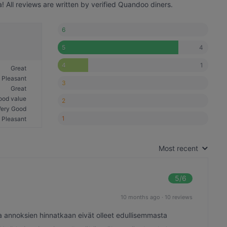
 All reviews are written by verified Quandoo diners.
6
4
5
1
4
Great
Pleasant
3
Great
ood value
2
Very Good
1
Pleasant
Most recent
5
/6
10 months ago
·
10 reviews
lta annoksien hinnatkaan eivät olleet edullisemmasta