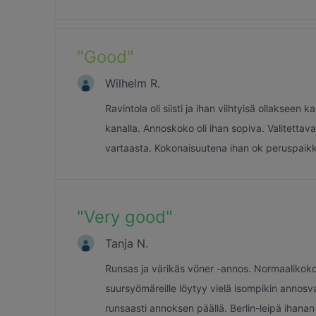
"
Good
"
Wilhelm R.
Ravintola oli siisti ja ihan viihtyisä ollaksee
kanalla. Annoskoko oli ihan sopiva. Valitettava
vartaasta. Kokonaisuutena ihan ok peruspaikka 
"
Very good
"
Tanja N.
Runsas ja värikäs vöner -annos. Normaalikoko
suursyömäreille löytyy vielä isompikin annosv
runsaasti annoksen päällä. Berlin-leipä ihanan