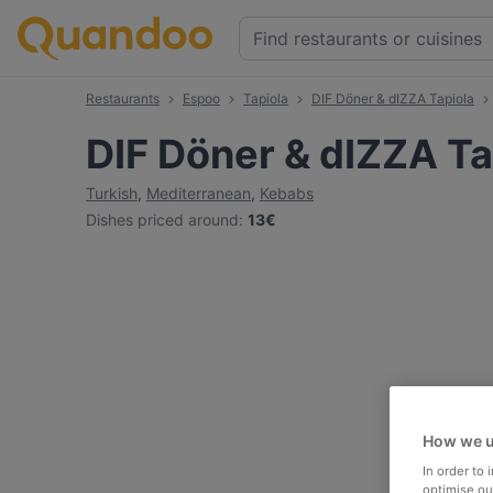
Restaurants
Espoo
Tapiola
DIF Döner & dIZZA Tapiola
DIF Döner & dIZZA Ta
Turkish
,
Mediterranean
,
Kebabs
Dishes priced around
:
13€
How we u
In order to
optimise our