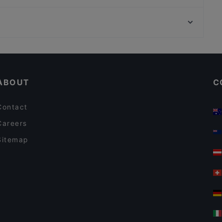
Pikku Ranska
Hohto Golf West Coast, Helsinki
Kahvila Mutteri
Yrjönkadun uimahalli, Helsinki
Larenka Ravintola
Restaurants For A Party in Espoo
Casual Restaurants in Espoo
ABOUT
C
Contact
Careers
Sitemap