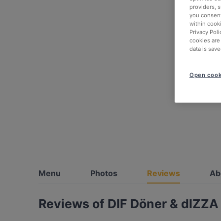
providers, 
you consent
within cook
Privacy Poli
cookies are
data is save
Open cook
Menu
Photos
Reviews
Ab
Reviews of DIF Döner & dIZZA 