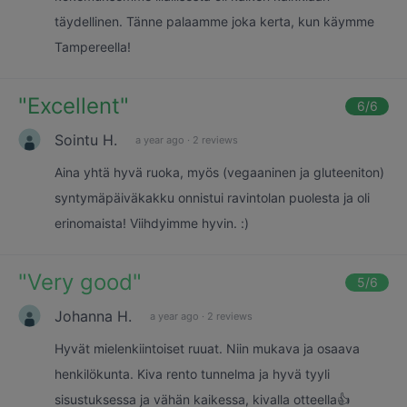
täydellinen. Tänne palaamme joka kerta, kun käymme
Tampereella!
"
Excellent
"
6
/6
Sointu H.
a year ago
·
2 reviews
Aina yhtä hyvä ruoka, myös (vegaaninen ja gluteeniton)
syntymäpäiväkakku onnistui ravintolan puolesta ja oli
erinomaista! Viihdyimme hyvin. :)
"
Very good
"
5
/6
Johanna H.
a year ago
·
2 reviews
Hyvät mielenkiintoiset ruuat. Niin mukava ja osaava
henkilökunta. Kiva rento tunnelma ja hyvä tyyli
sisustuksessa ja vähän kaikessa, kivalla otteella👍