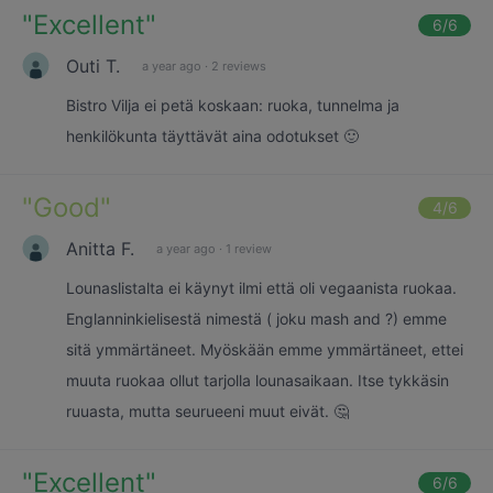
"
Excellent
"
6
/6
Outi T.
a year ago
·
2 reviews
Bistro Vilja ei petä koskaan: ruoka, tunnelma ja
henkilökunta täyttävät aina odotukset 🙂
"
Good
"
4
/6
Anitta F.
a year ago
·
1 review
Lounaslistalta ei käynyt ilmi että oli vegaanista ruokaa.
Englanninkielisestä nimestä ( joku mash and ?) emme
sitä ymmärtäneet. Myöskään emme ymmärtäneet, ettei
muuta ruokaa ollut tarjolla lounasaikaan. Itse tykkäsin
ruuasta, mutta seurueeni muut eivät. 🤔
"
Excellent
"
6
/6