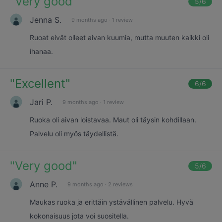
"
Very good
"
5
/6
Jenna S.
9 months ago
·
1 review
Ruoat eivät olleet aivan kuumia, mutta muuten kaikki oli
ihanaa.
"
Excellent
"
6
/6
Jari P.
9 months ago
·
1 review
Ruoka oli aivan loistavaa. Maut oli täysin kohdillaan.
Palvelu oli myös täydellistä.
"
Very good
"
5
/6
Anne P.
9 months ago
·
2 reviews
Maukas ruoka ja erittäin ystävällinen palvelu. Hyvä
kokonaisuus jota voi suositella.