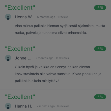
"
Excellent
"
6
/6
Henna W.
6 months ago
·
1 review
Aino miinus paikalle hieman syrjäisestä sijainnista, mutta
ruoka, palvelu ja tunnelma olivat erinomaisia.
"
Excellent
"
6
/6
Jonne L.
7 months ago
·
11 reviews
Oikein hyvä ja vaikka en tiennyt paikan olevan
kasvisravintola niin vahva suositus. Kivaa porukkaa ja
paikkakin oikein miellyttävä.
"
Excellent
"
6
/6
Hanna H.
7 months ago
·
6 reviews