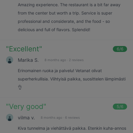
Amazing experience. The restaurant is a bit far away
from the center but worth a trip. Service is super
professional and considerate, and the food - so
delicious and full of flavors. Splendid!
"
Excellent
"
6
/6
Marika S.
8 months ago
·
2 reviews
Erinomainen ruoka ja palvelu! Vetanat olivat
superherkullisia. Viihtyisä paikka, suosittelen lämpimästi
👌
"
Very good
"
5
/6
vilma v.
8 months ago
·
6 reviews
Kiva tunnelma ja viehättävä paikka. Etenkin kuha-annos