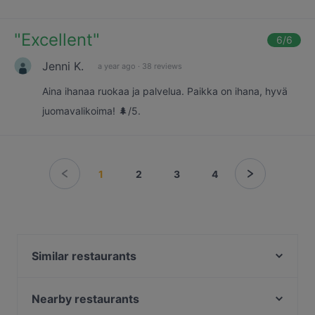
"
Excellent
"
6
/6
Jenni K.
a year ago
·
38 reviews
Aina ihanaa ruokaa ja palvelua. Paikka on ihana, hyvä
juomavalikoima! 🌲/5.
1
2
3
4
Similar restaurants
John Scott's Ratina
Tampinkoski Kitchen & Bar
Nearby restaurants