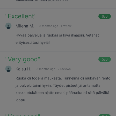
"
Excellent
"
6
/6
Milena M.
8 months ago
·
1 review
Hyvää palvelua ja ruokaa ja kiva ilmapiiri. Vetanat
erityisesti tosi hyviä!
"
Very good
"
5
/6
Kaisu H.
8 months ago
·
2 reviews
Ruoka oli todella maukasta. Tunnelma oli mukavan rento
ja palvelu toimi hyvin. Täydet pisteet jäi antamatta,
koska etukäteen ajattelemani pääruoka oli siltä päivältä
loppu.