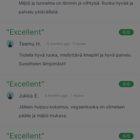
Miljöö ja tunnelma on lämmin ja viihtyisä. Ruoka hyvää ja
palvelu ystävällistä.
"
Excellent
"
6
/6
Teemu H.
5 months ago
·
1 review
Todella hyvä ruoka, miellyttävä ilmapiiri ja hyvä palvelu.
Suosittelen lämpimästi!
"
Excellent
"
6
/6
Jukka E.
5 months ago
·
1 review
Jälleen huippu kokemus, vegaaniruoka on viimeisen
päälle ja miljöö mukava.
"
Excellent
"
6
/6