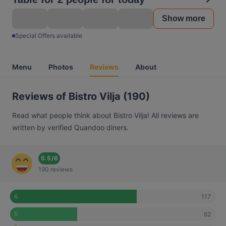
Show more
Special Offers available
Menu
Photos
Reviews
About
Reviews of Bistro Vilja (190)
Read what people think about Bistro Vilja! All reviews are
written by verified Quandoo diners.
5.5
/
6
190 reviews
117
6
62
5