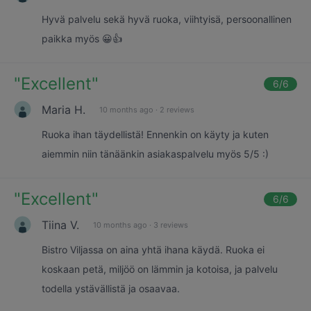
Hyvä palvelu sekä hyvä ruoka, viihtyisä, persoonallinen
paikka myös 😀👍
"
Excellent
"
6
/6
Maria H.
10 months ago
·
2 reviews
Ruoka ihan täydellistä! Ennenkin on käyty ja kuten
aiemmin niin tänäänkin asiakaspalvelu myös 5/5 :)
"
Excellent
"
6
/6
Tiina V.
10 months ago
·
3 reviews
Bistro Viljassa on aina yhtä ihana käydä. Ruoka ei
koskaan petä, miljöö on lämmin ja kotoisa, ja palvelu
todella ystävällistä ja osaavaa.