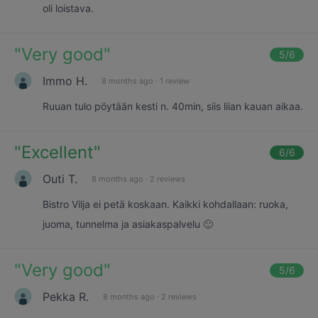
oli loistava.
"
Very good
"
5
/6
Immo H.
8 months ago
·
1 review
Ruuan tulo pöytään kesti n. 40min, siis liian kauan aikaa.
"
Excellent
"
6
/6
Outi T.
8 months ago
·
2 reviews
Bistro Vilja ei petä koskaan. Kaikki kohdallaan: ruoka,
juoma, tunnelma ja asiakaspalvelu 🙂
"
Very good
"
5
/6
Pekka R.
8 months ago
·
2 reviews