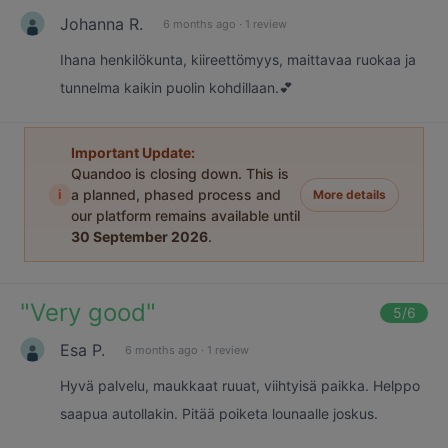
Johanna R.
6 months ago
·
1 review
Ihana henkilökunta, kiireettömyys, maittavaa ruokaa ja
tunnelma kaikin puolin kohdillaan.💕
Important Update:
Quandoo is closing down. This is
i
a planned, phased process and
More details
our platform remains available until
30 September 2026
.
"
Very good
"
5
/6
Esa P.
6 months ago
·
1 review
Hyvä palvelu, maukkaat ruuat, viihtyisä paikka. Helppo
saapua autollakin. Pitää poiketa lounaalle joskus.