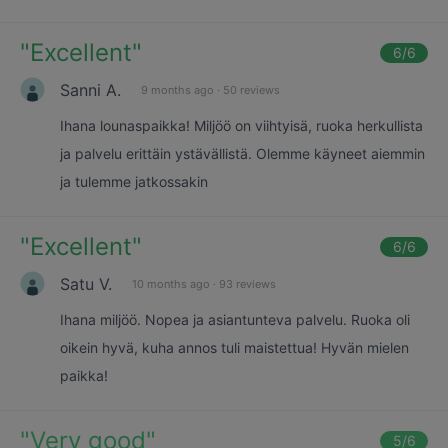
"
Excellent
"
6
/6
Sanni A.
9 months ago
·
50 reviews
Ihana lounaspaikka! Miljöö on viihtyisä, ruoka herkullista
ja palvelu erittäin ystävällistä. Olemme käyneet aiemmin
ja tulemme jatkossakin
"
Excellent
"
6
/6
Satu V.
10 months ago
·
93 reviews
Ihana miljöö. Nopea ja asiantunteva palvelu. Ruoka oli
oikein hyvä, kuha annos tuli maistettua! Hyvän mielen
paikka!
"
Very good
"
5
/6