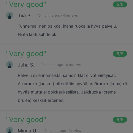
"
Very good
"
5
/6
Tiia P.
10 months ago
·
4 reviews
Tunnelmallinen paikka, ihana ruoka ja hyvä palvelu.
Hinta laatusuhde ok.
"
Very good
"
5
/6
Juha S.
10 months ago
·
6 reviews
Palvelu oli erinomaista, samoin tilat olivat viihtyisät.
Alkuruoka (juustot) oli erittäin hyvää, pääruoka (kuha) oli
hyvää mutta ei poikkeuksellista. Jälkiruoka (creme
brulee) keskinkertainen.
"
Very good
"
5
/6
Minna U.
10 months ago
·
1 review