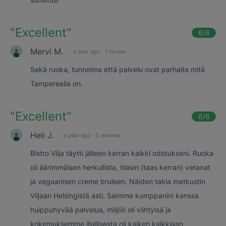
"
Excellent
"
6
/6
Mervi M.
a year ago
·
1 review
Sekä ruoka, tunnelma että palvelu ovat parhaita mitä
Tampereella on.
"
Excellent
"
6
/6
Heli J.
a year ago
·
5 reviews
Bistro Vilja täytti jälleen kerran kaikki odotukseni. Ruoka
oli äärimmäisen herkullista, tilasin (taas kerran) vetanat
ja vegaanisen creme bruleen. Näiden takia matkustin
Viljaan Helsingistä asti. Saimme kumppanini kanssa
huippuhyvää palvelua, miljöö oli viihtyisä ja
kokemuksemme illallisesta oli kaiken kaikkiaan