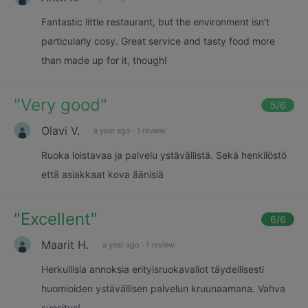
Fantastic little restaurant, but the environment isn't
particularly cosy. Great service and tasty food more
than made up for it, though!
"
Very good
"
5
/6
Olavi V.
a year ago
·
1 review
Ruoka loistavaa ja palvelu ystävällistä. Sekä henkilöstö
että asiakkaat kova äänisiä
"
Excellent
"
6
/6
Maarit H.
a year ago
·
1 review
Herkullisia annoksia erityisruokavaliot täydellisesti
huomioiden ystävällisen palvelun kruunaamana. Vahva
suositus!