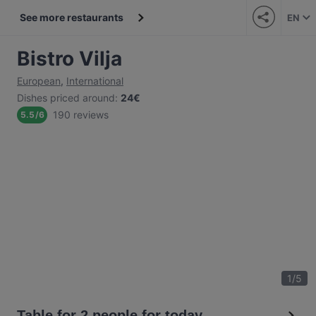
See more restaurants
EN
Bistro Vilja
European
,
International
Dishes priced around
:
24€
190 reviews
5.5
/
6
1
/
5
Table for 2 people for today