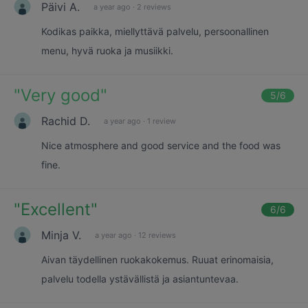
Päivi A.
a year ago
·
2 reviews
Kodikas paikka, miellyttävä palvelu, persoonallinen
menu, hyvä ruoka ja musiikki.
"
Very good
"
5
/6
Rachid D.
a year ago
·
1 review
Nice atmosphere and good service and the food was
fine.
"
Excellent
"
6
/6
Minja V.
a year ago
·
12 reviews
Aivan täydellinen ruokakokemus. Ruuat erinomaisia,
palvelu todella ystävällistä ja asiantuntevaa.