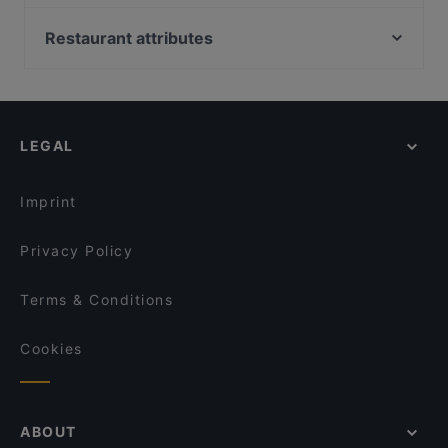
Ristorante Momento Ratina
Purebite Tampere Keskusta
Bellmanni - Tampere
El Barcito Tapas & Bar
Restaurant attributes
m/s Silver Sky
Ståhlberg Keskustori
Restaurants For Groups in Tampere
Ravintola Daisy
Viikinkiravintola Harald - Tampere
Restaurants For Business Lunch in Tampere
Ravintola Toor Shahzada
SiipiWeikot Tampere Keskusta
Restaurants For A Party in Tampere
Aloha Ramen
Maranga
LEGAL
Late Night Food in Tampere
Kumma Bar & Street Kitchen
Naughty BRGR Tampere
Gluten-free Options in Tampere
Itsudemo Hallituskatu
Bistro C
Imprint
Trattoria Don Franco
Il Centro - Tampere
Privacy Policy
Terms & Conditions
Cookies
ABOUT