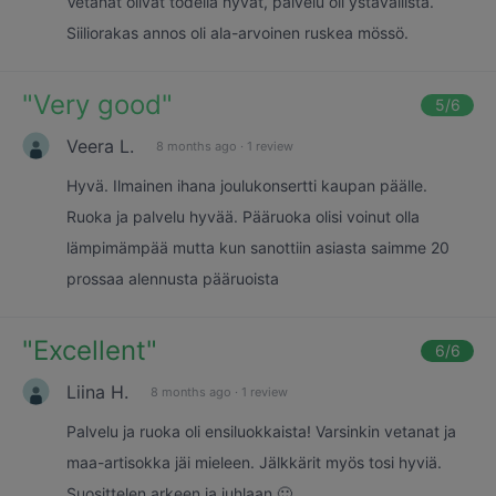
Vetanat olivat todella hyvät, palvelu oli ystävällistä.
Siiliorakas annos oli ala-arvoinen ruskea mössö.
"
Very good
"
5
/6
Veera L.
8 months ago
·
1 review
Hyvä. Ilmainen ihana joulukonsertti kaupan päälle.
Ruoka ja palvelu hyvää. Pääruoka olisi voinut olla
lämpimämpää mutta kun sanottiin asiasta saimme 20
prossaa alennusta pääruoista
"
Excellent
"
6
/6
Liina H.
8 months ago
·
1 review
Palvelu ja ruoka oli ensiluokkaista! Varsinkin vetanat ja
maa-artisokka jäi mieleen. Jälkkärit myös tosi hyviä.
Suosittelen arkeen ja juhlaan 🙂