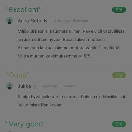
"
Excellent
"
6
/6
Anna-Sofia N.
a year ago
·
6 reviews
Miljöö oli kaunis ja tunnelmallinen. Palvelu oli ystävällistä
ja ruoka erittäin hyvää! Ruoat tulivat nopeasti.
Ainoastaan laskua saimme odottaa vähän liian pitkään.
Mutta muuten kokemuksemme oli 5/5!
"
Good
"
4
/6
Jukka K.
a year ago
·
7 reviews
Ruoka hyvä,vaikka lista suppea. Palvelu ok. Musiikki soi
kaiuttimista liian kovaa.
"
Very good
"
5
/6