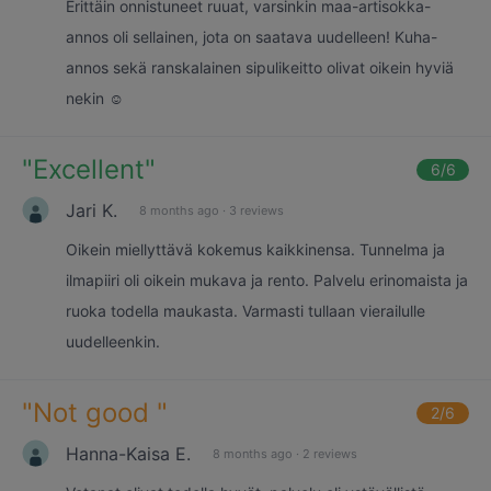
Erittäin onnistuneet ruuat, varsinkin maa-artisokka-
annos oli sellainen, jota on saatava uudelleen! Kuha-
annos sekä ranskalainen sipulikeitto olivat oikein hyviä
nekin ☺️
"
Excellent
"
6
/6
Jari K.
8 months ago
·
3 reviews
Oikein miellyttävä kokemus kaikkinensa. Tunnelma ja
ilmapiiri oli oikein mukava ja rento. Palvelu erinomaista ja
ruoka todella maukasta. Varmasti tullaan vierailulle
uudelleenkin.
"
Not good
"
2
/6
Hanna-Kaisa E.
8 months ago
·
2 reviews