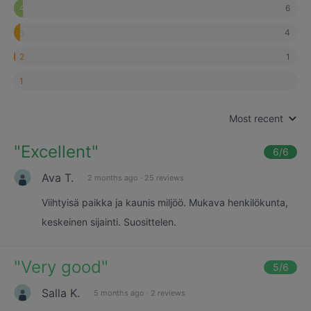
6
4
4
3
1
2
1
Most recent
"
Excellent
"
6
/6
Ava T.
2 months ago
·
25 reviews
Viihtyisä paikka ja kaunis miljöö. Mukava henkilökunta,
keskeinen sijainti. Suosittelen.
"
Very good
"
5
/6
Salla K.
5 months ago
·
2 reviews