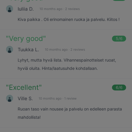
Iuliia D.
10 months ago
·
2 reviews
Kiva paikka . Oli erinomainen ruoka ja palvelu. Kiitos !
"
Very good
"
5
/6
Tuukka L.
10 months ago
·
2 reviews
Lyhyt, mutta hyvä lista. Vihannespainotteiset ruoat,
hyviä oluita. Hinta/laatusuhde kohdallaan.
"
Excellent
"
6
/6
Ville S.
10 months ago
·
1 review
Ruoan taso vain nousee ja palvelu on edelleen parasta
mahdollista!