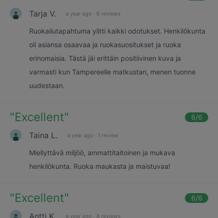
Tarja V.
a year ago
·
8 reviews
Ruokailutapahtuma ylitti kaikki odotukset. Henkilökunta
oli asiansa osaavaa ja ruokasuositukset ja ruoka
erinomaisia. Tästä jäi erittäin positiivinen kuva ja
varmasti kun Tampereelle matkustan, menen tuonne
uudestaan.
"
Excellent
"
6
/6
Taina L.
a year ago
·
1 review
Miellyttävä miljöö, ammattitaitoinen ja mukava
henkilökunta. Ruoka maukasta ja maistuvaa!
"
Excellent
"
6
/6
Antti K.
a year ago
·
8 reviews