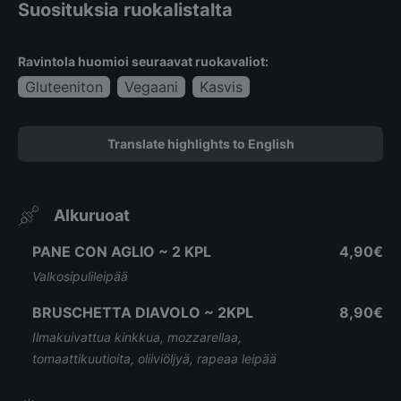
Suosituksia ruokalistalta
Ravintola huomioi seuraavat ruokavaliot:
Gluteeniton
Vegaani
Kasvis
Translate highlights to English
Alkuruoat
PANE CON AGLIO ~ 2 KPL
4,90€
Valkosipulileipää
BRUSCHETTA DIAVOLO ~ 2KPL
8,90€
Ilmakuivattua kinkkua, mozzarellaa,
tomaattikuutioita, oliiviöljyä, rapeaa leipää