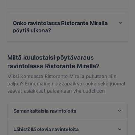
Kyllä, ravintola Ristorante Mirella tarjoilee pizzapaikka
ruokaa ja myös italialainen ruokaa.
Onko ravintolassa Ristorante Mirella
pöytiä ulkona?
Ei, ravintolassa Ristorante Mirella ei ole pöytiä ulkona.
Miltä kuulostaisi pöytävaraus
ravintolassa Ristorante Mirella?
Miksi kohteesta Ristorante Mirella puhutaan niin
paljon? Erinomainen pizzapaikka ruoka sekä juomat
saavat asiakkaat palaamaan yhä uudelleen
kohteeseen Ristorante Mirella. Ristorante Mirella
sijaitsee alueella Hietalahti, Helsinki, ja tarjoilee
Samankaltaisia ravintoloita
annoksia kuten italialainen. Katso, miten Ristorante
Mirella erottuu muista kaupungin Helsinki paikoista
Minato Sushi
ja varaa pöytä vaikka heti ja nauti
Ristorante Primo (Pomo d'or)
Lähistöllä olevia ravintoloita
ravintolaelämyksestä.