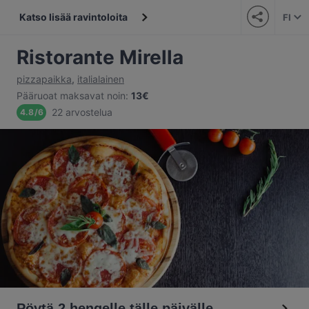
Katso lisää ravintoloita
FI
Ristorante Mirella
pizzapaikka
,
italialainen
Pääruoat maksavat noin
:
13€
22 arvostelua
4.8
/
6
Pöytä 2 hengelle tälle päivälle