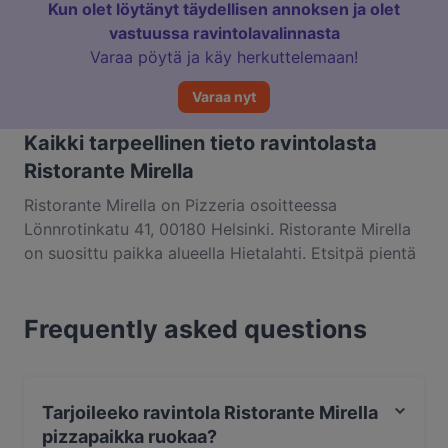
Kun olet löytänyt täydellisen annoksen ja olet
vastuussa ravintolavalinnasta
Varaa pöytä ja käy herkuttelemaan!
Varaa nyt
Kaikki tarpeellinen tieto ravintolasta
Ristorante Mirella
Ristorante Mirella on Pizzeria osoitteessa
Lönnrotinkatu 41, 00180 Helsinki. Ristorante Mirella
on suosittu paikka alueella Hietalahti. Etsitpä pientä
purtavaa tai pitkän kaavan herkuttelukokemusta,
kannattaa tutustua kohteen Ristorante Mirella
Frequently asked questions
annoksiin ja kokea autenttinen pizzapaikka ruoka
kaupungissa Helsinki.
Tarjoileeko ravintola Ristorante Mirella
pizzapaikka ruokaa?