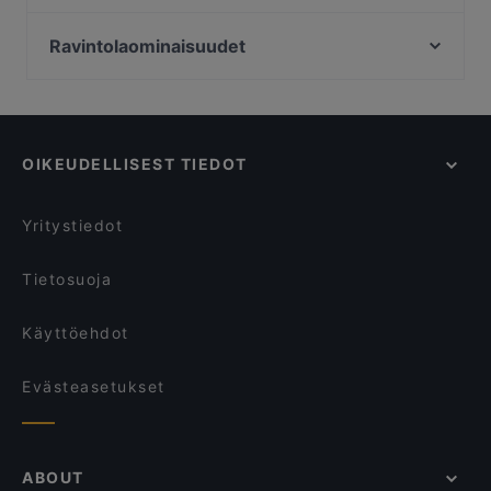
Konstan Möljä
Ravintola Muru
Ravintola Piilo
Amex Exclusive: Ravintola Muru
Ravintolaominaisuudet
Ravintola Halikarnas
Kissakahvila Helkatti
Ryhmille sopivat ravintolat, Helsinki
YUWA`S
DIF Döner Ruoholahti
Edulliseen herkutteluun sopivat ravintolat, Helsinki
Southpark
Ravintola Domo
Ravintolat, Gluteenittomia vaihtoehtoja, Helsinki
Pueblo Bar y Taqueria
Moko Market Punavuori / Kabinettivaraukset
OIKEUDELLISEST TIEDOT
Ravintolat, We speak English, Helsinki
Restaurant Armenian House
Moko Market Café & Store Punavuori / Brunssi
Ravintolat, Turistit tervetulleita, Helsinki
GTC Café
Ekberg
Yritystiedot
Mokka Cafe Helsinki
Chicken Joint Lönkka
Tietosuoja
Käyttöehdot
Evästeasetukset
ABOUT