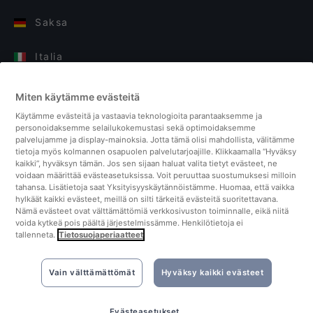
Saksa
Italia
Suomi
Miten käytämme evästeitä
Käytämme evästeitä ja vastaavia teknologioita parantaaksemme ja
Yhdistyneet kuningaskunnat
personoidaksemme selailukokemustasi sekä optimoidaksemme
palvelujamme ja display-mainoksia. Jotta tämä olisi mahdollista, välitämme
tietoja myös kolmannen osapuolen palvelutarjoajille. Klikkaamalla “Hyväksy
Turkki
kaikki”, hyväksyn tämän. Jos sen sijaan haluat valita tietyt evästeet, ne
voidaan määrittää evästeasetuksissa. Voit peruuttaa suostumuksesi milloin
tahansa. Lisätietoja saat Yksityisyyskäytännöistämme. Huomaa, että vaikka
Alankomaat
hylkäät kaikki evästeet, meillä on silti tärkeitä evästeitä suoritettavana.
Nämä evästeet ovat välttämättömiä verkkosivuston toiminnalle, eikä niitä
voida kytkeä pois päältä järjestelmissämme. Henkilötietoja ei
Singapore
tallenneta.
Tietosuojaperiaatteet
Vain välttämättömät
Hyväksy kaikki evästeet
Varaa nyt
Evästeasetukset