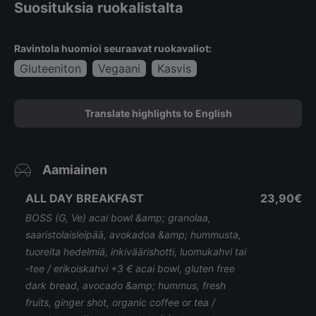
Suosituksia ruokalistalta
Ravintola huomioi seuraavat ruokavaliot:
Gluteeniton
Vegaani
Kasvis
Translate highlights to English
Aamiainen
ALL DAY BREAKFAST
23,90€
BOSS (G, Ve) acai bowl &amp; granolaa,
saaristolaisleipää, avokadoa &amp; hummusta,
tuoreita hedelmiä, inkiväärishotti, luomukahvi tai
-tee / erikoiskahvi +3 € acai bowl, gluten free
dark bread, avocado &amp; hummus, fresh
fruits, ginger shot, organic coffee or tea /