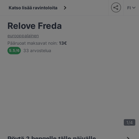
Katso lisää ravintoloita
FI
Relove Freda
eurooppalainen
Pääruoat maksavat noin
:
13€
33 arvostelua
5.5
/
6
1
/
4
Pöytä 2 hengelle tälle päivälle