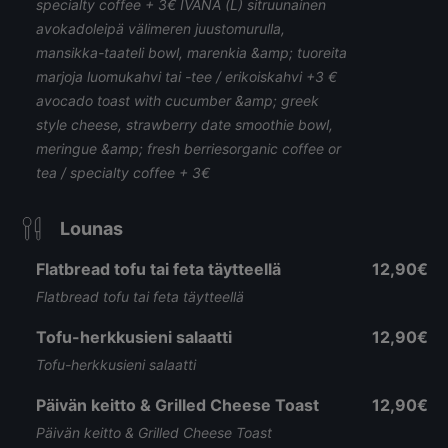
specialty coffee + 3€ IVANA (L) sitruunainen
avokadoleipä välimeren juustomurulla,
mansikka-taateli bowl, marenkia &amp; tuoreita
marjoja luomukahvi tai -tee / erikoiskahvi +3 €
avocado toast with cucumber &amp; greek
style cheese, strawberry date smoothie bowl,
meringue &amp; fresh berriesorganic coffee or
tea / specialty coffee + 3€
Lounas
Flatbread tofu tai feta täytteellä
12,90€
Flatbread tofu tai feta täytteellä
Tofu-herkkusieni salaatti
12,90€
Tofu-herkkusieni salaatti
Päivän keitto & Grilled Cheese Toast
12,90€
Päivän keitto & Grilled Cheese Toast