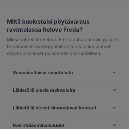
Kyllä, ravintolassa Relove Freda on Katupysäköinti.
Miltä kuulostaisi pöytävaraus
ravintolassa Relove Freda?
Miksi kohteesta Relove Freda puhutaan niin paljon?
Erinomainen eurooppalainen ruoka sekä juomat
saavat asiakkaat palaamaan yhä uudelleen
kohteeseen Relove Freda. Relove Freda sijaitsee
alueella Punavuori, Helsinki, ja tarjoilee annoksia
Samankaltaisia ravintoloita
kuten eurooppalainen. Katso, miten Relove Freda
erottuu muista kaupungin Helsinki paikoista ja varaa
Annapurna
pöytä vaikka heti ja nauti ravintolaelämyksestä.
Akari Izakaya
Lähistöllä olevia ravintoloita
Ravintola Skörd
Restaurant Armenian House
Mokka Cafe Helsinki
The Last Drop Bar & Kitchen
Lähistöllä olevat kiinnostavat kohteet
Georgian Kitchen
Amex Exclusive: Pastis
Pitkäsilta, Helsinki
Seksico® Tacos Viiskulma
Amex Exclusive Lunch: Pastis
WHS Teatteri Union, Helsinki
Ravintolaominaisuudet
Bröd Punavuori