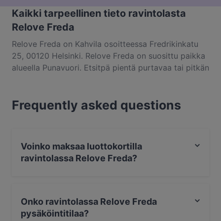
Kaikki tarpeellinen tieto ravintolasta
Relove Freda
Relove Freda on Kahvila osoitteessa Fredrikinkatu
25, 00120 Helsinki. Relove Freda on suosittu paikka
alueella Punavuori. Etsitpä pientä purtavaa tai pitkän
kaavan herkuttelukokemusta, kannattaa tutustua
kohteen Relove Freda annoksiin ja kokea autenttinen
Frequently asked questions
eurooppalainen ruoka kaupungissa Helsinki.
Voinko maksaa luottokortilla
ravintolassa Relove Freda?
Kyllä, voit maksaa seuraavilla korteilla: Apple Pay, Visa,
Mastercard, Debit / Maestro, Lähimaksu.
Onko ravintolassa Relove Freda
pysäköintitilaa?