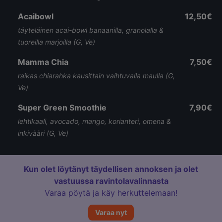
Acaibowl
12,50€
täyteläinen acai-bowl banaanilla, granolalla &
tuoreilla marjoilla (G, Ve)
Mamma Chia
7,50€
raikas chiarahka kausittain vaihtuvalla maulla (G,
Ve)
Super Green Smoothie
7,90€
lehtikaali, avocado, mango, korianteri, omena &
inkivääri (G, Ve)
Kun olet löytänyt täydellisen annoksen ja olet
vastuussa ravintolavalinnasta
Varaa pöytä ja käy herkuttelemaan!
Varaa nyt