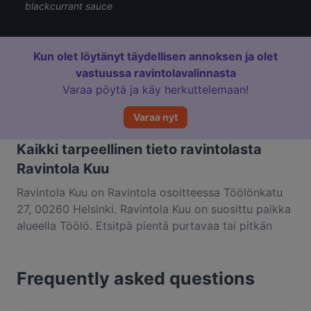
blackcurrant sauce
Kun olet löytänyt täydellisen annoksen ja olet
vastuussa ravintolavalinnasta
Varaa pöytä ja käy herkuttelemaan!
Varaa nyt
Kaikki tarpeellinen tieto ravintolasta
Ravintola Kuu
Ravintola Kuu on Ravintola osoitteessa Töölönkatu
27, 00260 Helsinki. Ravintola Kuu on suosittu paikka
alueella Töölö. Etsitpä pientä purtavaa tai pitkän
kaavan herkuttelukokemusta, kannattaa tutustua
kohteen Ravintola Kuu annoksiin ja kokea
Frequently asked questions
autenttinen skandinaavinen ruoka kaupungissa
Helsinki.