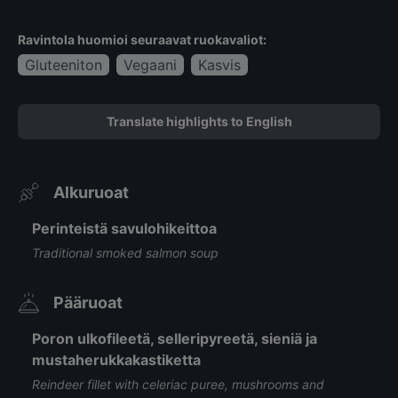
Ravintola huomioi seuraavat ruokavaliot:
Gluteeniton
Vegaani
Kasvis
Translate highlights to English
Alkuruoat
Perinteistä savulohikeittoa
Traditional smoked salmon soup
Pääruoat
Poron ulkofileetä, selleripyreetä, sieniä ja
mustaherukkakastiketta
Reindeer fillet with celeriac puree, mushrooms and