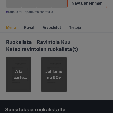
Näytä enemmän
Tarjous tai Tapahtuma saatavilla
Menu
Kuvat
Arvostelut
Tietoja
Ruokalista – Ravintola Kuu
Katso ravintolan ruokalista(t)
A la
Juhlame
carte
nu 60v
kevät
Suosituksia ruokalistalta