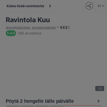
Katso lisää ravintoloita
FI
Ravintola Kuu
€
€
€
€
skandinaavinen
,
eurooppalainen
286 arvostelua
5.4
/
6
1
/
5
Pöytä 2 hengelle tälle päivälle