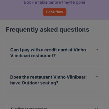
Book a table before they’re gone
Book Now
Frequently asked questions
Can I pay with a credit card at Vinho
Viinibaari restaurant?
Yes, you can pay with Apple Pay, Visa, MasterCard,
Debit / Maestro Card, Contactless payment, Amex.
Does the restaurant Vinho Viinibaari
have Outdoor seating?
No, the restaurant Vinho Viinibaari has no Outdoor
seating.