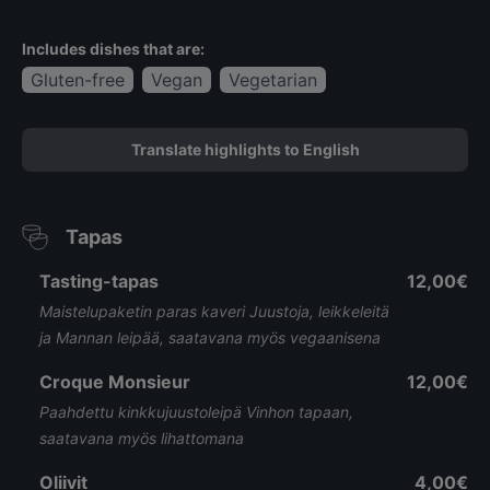
Includes dishes that are:
Gluten-free
Vegan
Vegetarian
Translate highlights to English
Tapas
Tasting-tapas
12,00€
Maistelupaketin paras kaveri Juustoja, leikkeleitä
ja Mannan leipää, saatavana myös vegaanisena
Croque Monsieur
12,00€
Paahdettu kinkkujuustoleipä Vinhon tapaan,
saatavana myös lihattomana
Oliivit
4,00€