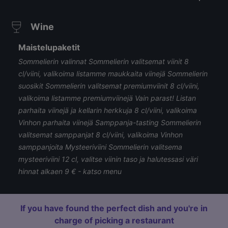
Wine
Maistelupaketit
Sommelierin valinnat Sommelierin valitsemat viinit 8
cl/viini, valikoima listamme maukkaita viinejä Sommelierin
suosikit Sommelierin valitsemat premiumviinit 8 cl/viini,
valikoima listamme premiumviinejä Vain parast! Listan
parhaita viinejä ja kellarin herkkuja 8 cl/viini, valikoima
Vinhon parhaita viinejä Samppanja-tasting Sommelierin
valitsemat samppanjat 8 cl/viini, valikoima Vinhon
samppanjoita Mysteeriviini Sommelierin valitsema
mysteeriviini 12 cl, valitse viinin taso ja halutessasi väri
hinnat alkaen 9 € - katso menu
If you have found the perfect dish and you're in
charge of picking a restaurant