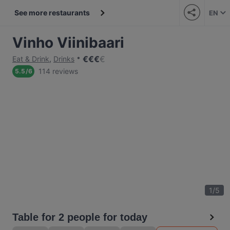
See more restaurants
EN
Vinho Viinibaari
€
€
€
€
Eat & Drink
,
Drinks
114 reviews
5.5
/
6
1
/
5
Table for 2 people for today