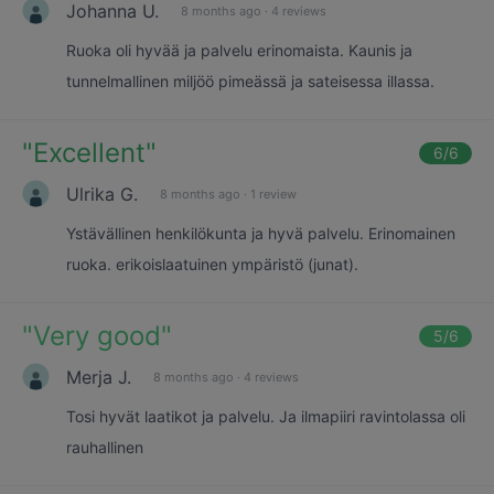
Johanna U.
8 months ago
·
4 reviews
Ruoka oli hyvää ja palvelu erinomaista. Kaunis ja
tunnelmallinen miljöö pimeässä ja sateisessa illassa.
"
Excellent
"
6
/6
Ulrika G.
8 months ago
·
1 review
Ystävällinen henkilökunta ja hyvä palvelu. Erinomainen
ruoka. erikoislaatuinen ympäristö (junat).
"
Very good
"
5
/6
Merja J.
8 months ago
·
4 reviews
Tosi hyvät laatikot ja palvelu. Ja ilmapiiri ravintolassa oli
rauhallinen