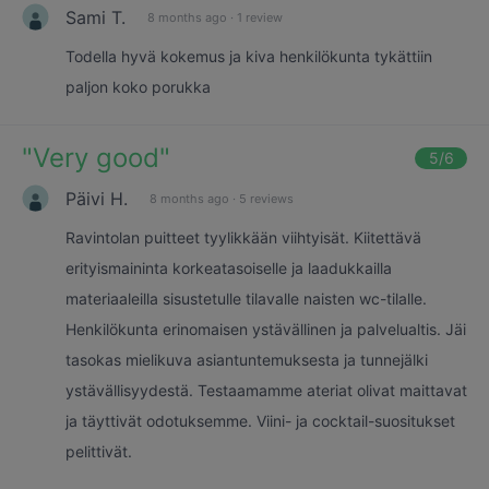
Sami T.
8 months ago
·
1 review
Todella hyvä kokemus ja kiva henkilökunta tykättiin
paljon koko porukka
"
Very good
"
5
/6
Päivi H.
8 months ago
·
5 reviews
Ravintolan puitteet tyylikkään viihtyisät. Kiitettävä
erityismaininta korkeatasoiselle ja laadukkailla
materiaaleilla sisustetulle tilavalle naisten wc-tilalle.
Henkilökunta erinomaisen ystävällinen ja palvelualtis. Jäi
tasokas mielikuva asiantuntemuksesta ja tunnejälki
ystävällisyydestä. Testaamamme ateriat olivat maittavat
ja täyttivät odotuksemme. Viini- ja cocktail-suositukset
pelittivät.