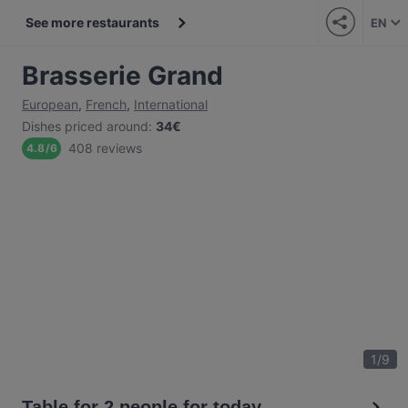
See more restaurants
EN
Brasserie Grand
European
,
French
,
International
Dishes priced around
:
34€
408 reviews
4.8
/
6
1
/
9
Table for 2 people for today