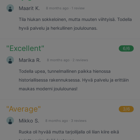
Maarit K.
8 months ago
·
1 review
Tila hiukan sokkeloinen, mutta muuten viihtyisä. Todella
hyvä palvelu ja herkullinen joululounas.
"
Excellent
"
6
/6
Marika R.
8 months ago
·
2 reviews
Todella upea, tunnelmallinen paikka hienossa
historiallisessa rakennuksessa. Hyvä palvelu ja erittäin
maukas moderni joululounas!
"
Average
"
3
/6
Mikko S.
8 months ago
·
3 reviews
Ruoka oli hyvää mutta tarjoilijalla oli liian kiire eikä