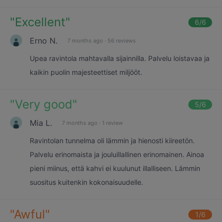
"
Excellent
"
6
/6
Erno N.
7 months ago
·
56 reviews
Upea ravintola mahtavalla sijainnilla. Palvelu loistavaa ja
kaikin puolin majesteettiset miljööt.
"
Very good
"
5
/6
Mia L.
7 months ago
·
1 review
Ravintolan tunnelma oli lämmin ja hienosti kiireetön.
Palvelu erinomaista ja jouluillallinen erinomainen. Ainoa
pieni miinus, että kahvi ei kuulunut illalliseen. Lämmin
suositus kuitenkin kokonaisuudelle.
"
Awful
"
1
/6