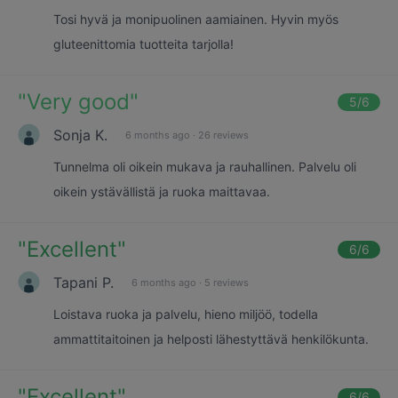
Tosi hyvä ja monipuolinen aamiainen. Hyvin myös
gluteenittomia tuotteita tarjolla!
"
Very good
"
5
/6
Sonja K.
6 months ago
·
26 reviews
Tunnelma oli oikein mukava ja rauhallinen. Palvelu oli
oikein ystävällistä ja ruoka maittavaa.
"
Excellent
"
6
/6
Tapani P.
6 months ago
·
5 reviews
Loistava ruoka ja palvelu, hieno miljöö, todella
ammattitaitoinen ja helposti lähestyttävä henkilökunta.
"
Excellent
"
6
/6