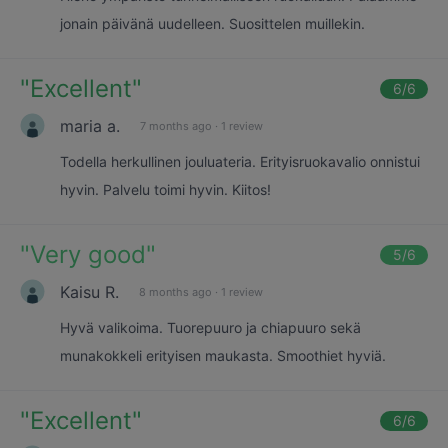
jonain päivänä uudelleen. Suosittelen muillekin.
"
Excellent
"
6
/6
maria a.
7 months ago
·
1 review
Todella herkullinen jouluateria. Erityisruokavalio onnistui
hyvin. Palvelu toimi hyvin. Kiitos!
"
Very good
"
5
/6
Kaisu R.
8 months ago
·
1 review
Hyvä valikoima. Tuorepuuro ja chiapuuro sekä
munakokkeli erityisen maukasta. Smoothiet hyviä.
"
Excellent
"
6
/6