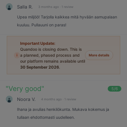
Salla R.
3 months ago
·
1 review
Upea miljöö! Tarjolla kaikkea mitä hyvään aamupalaan
kuuluu. Pullauuni on paras!
Important Update:
Quandoo is closing down. This is
i
a planned, phased process and
More details
our platform remains available until
30 September 2026
.
"
Very good
"
5
/6
Noora V.
4 months ago
·
1 review
Ihana ja avulias henkilökunta. Mukava kokemus ja
tullaan ehdottomasti uudelleen.