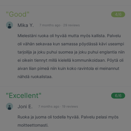
"
Good
"
4
/6
Mika Y.
7 months ago
·
29 reviews
Mielestäni ruoka oli hyvää mutta myös kallista. Palvelu
oli vähän sekavaa kun samassa pöydässä kävi useampi
tarjoilija ja joku puhui suomea ja joku puhui englantia niin
ei oikein tiennyt millä kielellä kommunikoidaan. Pöytä oli
aivan liian pimeä niin kuin koko ravintola ei meinannut
nähdä ruokalistaa.
"
Excellent
"
6
/6
Joni E.
7 months ago
·
19 reviews
Ruoka ja juoma oli todella hyvää. Palvelu pelasi myös
moitteettomasti.