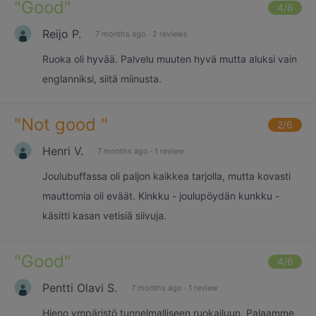
"
Good
"
4
/6
Reijo P.
7 months ago
·
2 reviews
Ruoka oli hyvää. Palvelu muuten hyvä mutta aluksi vain
englanniksi, siitä miinusta.
"
Not good
"
2
/6
Henri V.
7 months ago
·
1 review
Joulubuffassa oli paljon kaikkea tarjolla, mutta kovasti
mauttomia oli eväät. Kinkku - joulupöydän kunkku -
käsitti kasan vetisiä siivuja.
"
Good
"
4
/6
Pentti Olavi S.
7 months ago
·
1 review
Hieno ympäristö tunnelmalliseen ruokailuun. Palaamme