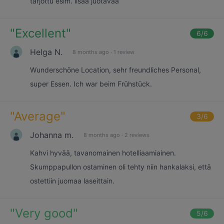
tarjottu esim. lisää juotavaa
"
Excellent
"
6
/6
Helga N.
8 months ago
·
1 review
Wunderschöne Location, sehr freundliches Personal,
super Essen. Ich war beim Frühstück.
"
Average
"
3
/6
Johanna m.
8 months ago
·
2 reviews
Kahvi hyvää, tavanomainen hotelliaamiainen.
Skumppapullon ostaminen oli tehty niin hankalaksi, että
ostettiin juomaa laseittain.
"
Very good
"
5
/6