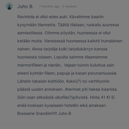
Juho B.
7 months ago
·
2 reviews
Ravintola ei ollut edes auki. Kävelimme baariin
kysymään tilannetta. Täältä tilataan, ruokailu suuressa
aamiastilassa. Otimme pöydän, huoneessa ei ollut
ketään muita. Viereisessä huoneessa kailotti humalainen
nainen. Ainoa tarjoilija kulki tarjoilukärryn kanssa
huoneesta toiseen. Lopulta saimme tilaamamme
marmorifileen ja nieriän.. Vajaan tunnin kuluttua sain
eteeni kylmän fileen, papuja ja kasan perunamuussia.
Lähetin takaisin keittiöön. Kokki(?) toi varttitunnin
päästä uuden annoksen. Aterimet piti hakea baarista.
Söin osan sitkeästä ulkofile(?)pihvistä. Hinta 41 €! Ei
enää koskaan kyseiseen hotelliin eikä ainakaan
Brasserie Grandiin!!!!! Juho B