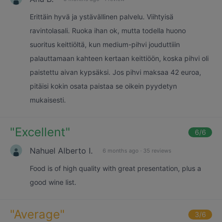
Erittäin hyvä ja ystävällinen palvelu. Viihtyisä
ravintolasali. Ruoka ihan ok, mutta todella huono
suoritus keittiöltä, kun medium-pihvi jouduttiiin
palauttamaan kahteen kertaan keittiöön, koska pihvi oli
paistettu aivan kypsäksi. Jos pihvi maksaa 42 euroa,
pitäisi kokin osata paistaa se oikein pyydetyn
mukaisesti.
"
Excellent
"
6
/6
Nahuel Alberto I.
6 months ago
·
35 reviews
Food is of high quality with great presentation, plus a
good wine list.
"
Average
"
3
/6