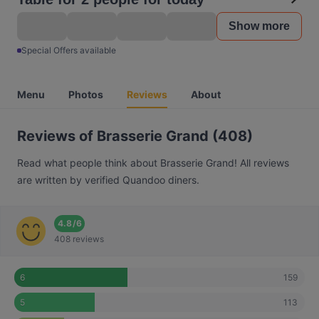
Show more
Special Offers available
Menu
Photos
Reviews
About
Reviews of Brasserie Grand (408)
Read what people think about Brasserie Grand! All reviews
are written by verified Quandoo diners.
4.8
/
6
408 reviews
159
6
113
5