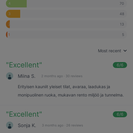
70
4
48
3
13
2
5
1
Most recent
"
Excellent
"
6
/6
Miina S.
2 months ago
·
30 reviews
Erityisen kauniit yleiset tilat, avaraa, laadukas ja
monipuolinen ruoka, mukavan rento miljöö ja tunnelma.
"
Excellent
"
6
/6
Sonja K.
3 months ago
·
26 reviews