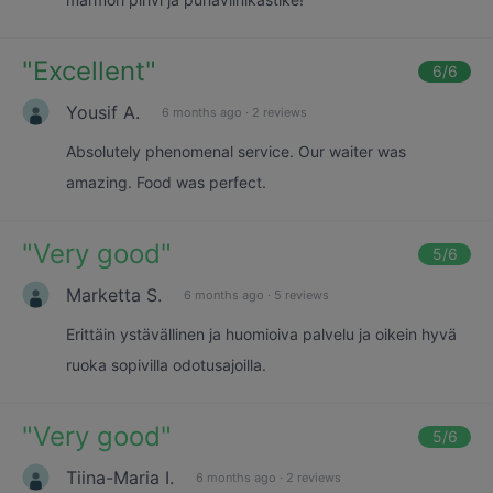
"
Excellent
"
6
/6
Yousif A.
6 months ago
·
2 reviews
Absolutely phenomenal service. Our waiter was
amazing. Food was perfect.
"
Very good
"
5
/6
Marketta S.
6 months ago
·
5 reviews
Erittäin ystävällinen ja huomioiva palvelu ja oikein hyvä
ruoka sopivilla odotusajoilla.
"
Very good
"
5
/6
Tiina-Maria I.
6 months ago
·
2 reviews