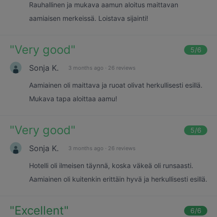
Rauhallinen ja mukava aamun aloitus maittavan
aamiaisen merkeissä. Loistava sijainti!
"
Very good
"
5
/6
Sonja K.
3 months ago
·
26 reviews
Aamiainen oli maittava ja ruoat olivat herkullisesti esillä.
Mukava tapa aloittaa aamu!
"
Very good
"
5
/6
Sonja K.
3 months ago
·
26 reviews
Hotelli oli ilmeisen täynnä, koska väkeä oli runsaasti.
Aamiainen oli kuitenkin erittäin hyvä ja herkullisesti esillä.
"
Excellent
"
6
/6