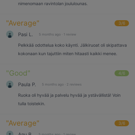
nimenomaan ravintolan joululounas.
"
Average
"
3
/6
Pasi L.
5 months ago
·
1 review
Pelkkää odottelua koko käynti. Jälkiruoat oli skipattava
kokonaan kun tajuttiin miten hitaasti kaikki menee.
"
Good
"
4
/6
Paula P.
5 months ago
·
2 reviews
Ruoka oli hyvää ja palvelu hyvää ja ystävällistä! Voin
tulla toistekin.
"
Average
"
3
/6
Anu B.
5 months ago
·
1 review