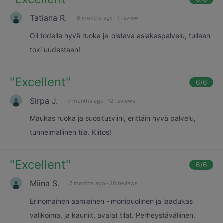
Tatiana R.
6 months ago
·
1 review
Oli todella hyvä ruoka ja loistava asiakaspalvelu, tullaan
toki uudestaan!
"
Excellent
"
6
/6
Sirpa J.
7 months ago
·
12 reviews
Maukas ruoka ja suositusviini, erittäin hyvä palvelu,
tunnelmallinen tila. Kiitos!
"
Excellent
"
6
/6
Miina S.
7 months ago
·
30 reviews
Erinomainen aamiainen - monipuolinen ja laadukas
valikoima, ja kauniit, avarat tilat. Perheystävällinen.