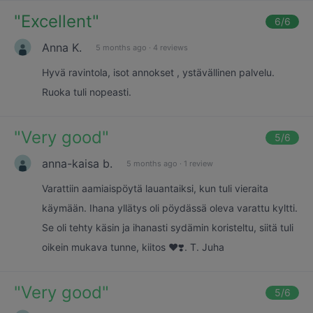
"
Excellent
"
6
/6
Anna K.
5 months ago
·
4 reviews
Hyvä ravintola, isot annokset , ystävällinen palvelu.
Ruoka tuli nopeasti.
"
Very good
"
5
/6
anna-kaisa b.
5 months ago
·
1 review
Varattiin aamiaispöytä lauantaiksi, kun tuli vieraita
käymään. Ihana yllätys oli pöydässä oleva varattu kyltti.
Se oli tehty käsin ja ihanasti sydämin koristeltu, siitä tuli
oikein mukava tunne, kiitos ❤️❣️. T. Juha
"
Very good
"
5
/6