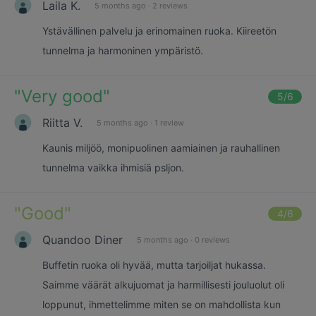
Laila K.
5 months ago
·
2 reviews
Ystävällinen palvelu ja erinomainen ruoka. Kiireetön
tunnelma ja harmoninen ympäristö.
"
Very good
"
5
/6
Riitta V.
5 months ago
·
1 review
Kaunis miljöö, monipuolinen aamiainen ja rauhallinen
tunnelma vaikka ihmisiä psljon.
"
Good
"
4
/6
Quandoo Diner
5 months ago
·
0 reviews
Buffetin ruoka oli hyvää, mutta tarjoiljat hukassa.
Saimme väärät alkujuomat ja harmillisesti jouluolut oli
loppunut, ihmettelimme miten se on mahdollista kun