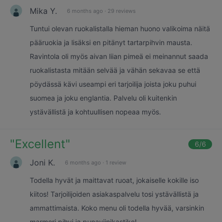
Mika Y.
6 months ago
·
29 reviews
Tuntui olevan ruokalistalla hieman huono valikoima näitä
pääruokia ja lisäksi en pitänyt tartarpihvin mausta.
Ravintola oli myös aivan liian pimeä ei meinannut saada
ruokalistasta mitään selvää ja vähän sekavaa se että
pöydässä kävi useampi eri tarjoilija joista joku puhui
suomea ja joku englantia. Palvelu oli kuitenkin
ystävällistä ja kohtuullisen nopeaa myös.
"
Excellent
"
6
/6
Joni K.
6 months ago
·
1 review
Todella hyvät ja maittavat ruoat, jokaiselle kokille iso
kiitos! Tarjoilijoiden asiakaspalvelu tosi ystävällistä ja
ammattimaista. Koko menu oli todella hyvää, varsinkin
marmori pihvi ja punaviinikastike!