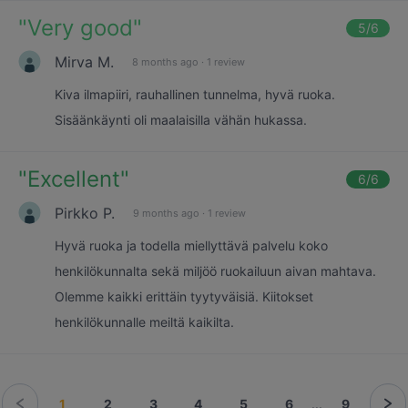
"
Very good
"
5
/6
Mirva M.
8 months ago
·
1 review
Kiva ilmapiiri, rauhallinen tunnelma, hyvä ruoka.
Sisäänkäynti oli maalaisilla vähän hukassa.
"
Excellent
"
6
/6
Pirkko P.
9 months ago
·
1 review
Hyvä ruoka ja todella miellyttävä palvelu koko
henkilökunnalta sekä miljöö ruokailuun aivan mahtava.
Olemme kaikki erittäin tyytyväisiä. Kiitokset
henkilökunnalle meiltä kaikilta.
1
2
3
4
5
6
...
9