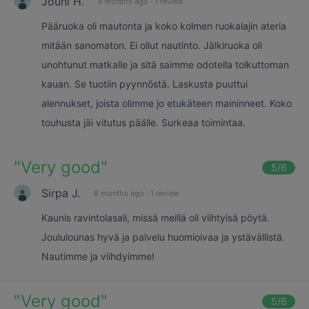
Jouni H.
8 months ago
·
1 review
Pääruoka oli mautonta ja koko kolmen ruokalajin ateria
mitään sanomaton. Ei ollut nautinto. Jälkiruoka oli
unohtunut matkalle ja sitä saimme odotella tolkuttoman
kauan. Se tuotiin pyynnöstä. Laskusta puuttui
alennukset, joista olimme jo etukäteen maininneet. Koko
touhusta jäi vitutus päälle. Surkeaa toimintaa.
"
Very good
"
5
/6
Sirpa J.
8 months ago
·
1 review
Kaunis ravintolasali, missä meillä oli viihtyisä pöytä.
Joululounas hyvä ja palvelu huomioivaa ja ystävällistä.
Nautimme ja viihdyimme!
"
Very good
"
5
/6