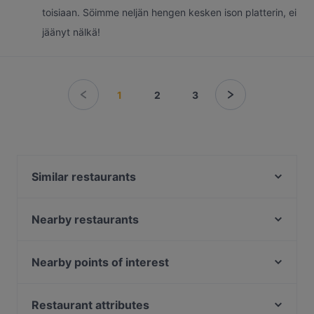
toisiaan. Söimme neljän hengen kesken ison platterin, ei
jäänyt nälkä!
1
2
3
Similar restaurants
Saiko Robata
Noodle Story Freda
Nearby restaurants
Lappi Ravintola
Lopez Tacos Kamppi
Chicken Joint Lönkka
Pho Nokis
Nearby points of interest
Passio
Pueblo Bar y Taqueria
Kaisaniemen puisto, Helsinki
Kissakahvila Helkatti
Lie Mi Bulevardi
Kaisaniemen kasvitieteellinen puutarha, Helsinki
Restaurant attributes
Ravintola Muru