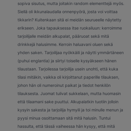
sopiva sisutus, mutta joitakin random elementtejä myös.
Siellä oli ikkunalaudalla onnenpyörä, josta voi voittaa
tikkarin? Kuitenkaan sitä ei meidän seurueelle näytetty
erikseen. Joka tapauksessa itse ruokailuun: kerroimme
tarjoilijalle meidän alkupalat, pääruoat sekä mitä
drinkkejä halusimme. Kerroin haluavani oluen sekä
yhden saken. Tarjoilijaa nyökkäili ja näytti ymmärtäneen
(puhui englantia) ja siirtyi toiselle kysyäkseen hänen
tilaustaan. Tarjoilessa tarjoilija usein unohti, että kuka
tilasi mitäkin, vaikka oli kirjoittanut paperille tilauksen,
johon hän oli numeroinut paikat ja tiedot henkilön
tilauksesta. Juomat tulivat sukkelaan, mutta huomasin
että tilaamani sake puuttui. Alkupalatkin tuotiin jolloin
kysyin sakesta ja tarjoilija hymyili ja toi minulle menun ja
pyysi minua osoittamaan sitä mitä halusin. Tuntui
hassulta, että tässä vaiheessa hän kysyy, että mitä