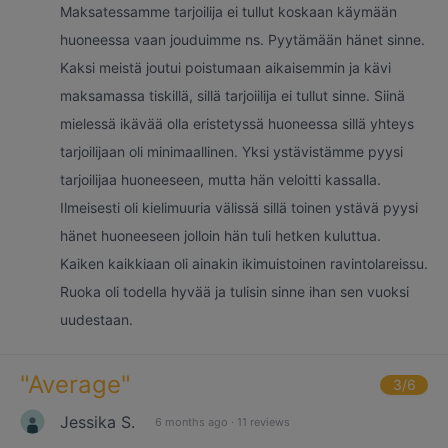
Maksatessamme tarjoilija ei tullut koskaan käymään
huoneessa vaan jouduimme ns. Pyytämään hänet sinne.
Kaksi meistä joutui poistumaan aikaisemmin ja kävi
maksamassa tiskillä, sillä tarjoiilija ei tullut sinne. Siinä
mielessä ikävää olla eristetyssä huoneessa sillä yhteys
tarjoilijaan oli minimaallinen. Yksi ystävistämme pyysi
tarjoilijaa huoneeseen, mutta hän veloitti kassalla.
Ilmeisesti oli kielimuuria välissä sillä toinen ystävä pyysi
hänet huoneeseen jolloin hän tuli hetken kuluttua.
Kaiken kaikkiaan oli ainakin ikimuistoinen ravintolareissu.
Ruoka oli todella hyvää ja tulisin sinne ihan sen vuoksi
uudestaan.
"
Average
"
3
/6
Jessika S.
6 months ago
·
11 reviews