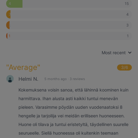
15
4
4
3
3
2
1
1
Most recent
"
Average
"
3
/6
Helmi N.
5 months ago
·
3 reviews
Kokemuksena voisin sanoa, että lähinnä koominen kuin
harmittava. Ihan alusta asti kaikki tuntui menevän
pieleen. Varasimme pöydän uuden vuodenaatoksi 8
hengelle ja tarjoilija vei meidän erilliseen huoneeseen.
Huone oli tilava ja tuntui eristetyltä, täydellinen suurelle
seurueelle. Siellä huoneessa oli kuitenkin teemaan