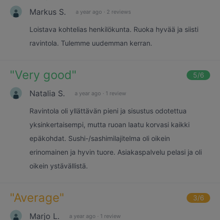
Markus S.
a year ago
·
2 reviews
Loistava kohtelias henkilökunta. Ruoka hyvää ja siisti
ravintola. Tulemme uudemman kerran.
"
Very good
"
5
/6
Natalia S.
a year ago
·
1 review
Ravintola oli yllättävän pieni ja sisustus odotettua
yksinkertaisempi, mutta ruoan laatu korvasi kaikki
epäkohdat. Sushi-/sashimilajitelma oli oikein
erinomainen ja hyvin tuore. Asiakaspalvelu pelasi ja oli
oikein ystävällistä.
"
Average
"
3
/6
Marjo L.
a year ago
·
1 review