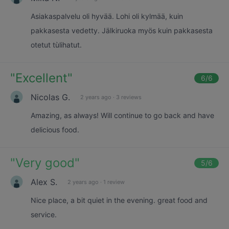
Asiakaspalvelu oli hyvää. Lohi oli kylmää, kuin
pakkasesta vedetty. Jälkiruoka myös kuin pakkasesta
otetut tùlihatut.
"
Excellent
"
6
/6
Nicolas G.
2 years ago
·
3 reviews
Amazing, as always! Will continue to go back and have
delicious food.
"
Very good
"
5
/6
Alex S.
2 years ago
·
1 review
Nice place, a bit quiet in the evening. great food and
service.