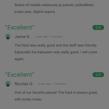
Ruoka oli todella maistuvaa ja palvelu ystävällinen,
kuten aina. Sijainti sopiva.
"
Excellent
"
6
/6
Janne K.
a year ago
·
2 reviews
The food was really good and the staff was friendly.
Especially the Katsudon was really good. I will come
again.
"
Excellent
"
6
/6
Nicolas G.
a year ago
·
3 reviews
One of our favorite places! The food is always great,
with lovely music.