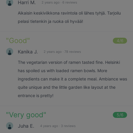
Harri M.
2 years ago
·
6 reviews
Aikaisin keskiviikkona ravintola oli lähes tyhjä. Tarjoilu
pelasi tietenkin ja ruoka oli hyvää!
"
Good
"
4
/6
Kanika J.
2 years ago
·
78 reviews
The vegetarian version of ramen tasted fine. Helsinki
has spoiled us with loaded ramen bowls. More
ingredients can make it a complete meal. Ambiance was
quite unique and the little garden like layout at the
entrance is pretty!
"
Very good
"
5
/6
Juha E.
4 years ago
·
3 reviews