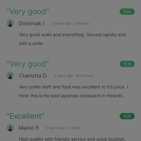
"
Very good
"
5
/6
Dominiak I.
2 years ago
·
2 reviews
Very good sushi and everything. Served rapidly and
with a smile
"
Very good
"
5
/6
Charlotta D.
2 years ago
·
18 reviews
Very polite staff and food was excellent to It’s price. I
think this is the best japanise restaurant in Helsinki.
"
Excellent
"
6
/6
Marko P.
2 years ago
·
1 review
High quality with friendly service and good location.