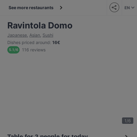
See more restaurants
EN
Ravintola Domo
Japanese
,
Asian
,
Sushi
Dishes priced around
:
16€
116 reviews
5.1
/
6
1
/
6
Table for 2 people for today