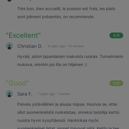
Très bon, bien accueilli, le poisson est frais, les plats
sont joliment présentés, on recommande
"
Excellent
"
6
/6
Christian D.
6 years ago
·
13 reviews
Hyvää, aidon japanilaisen makuista ruokaa. Tunnelmakin
mukava, etenkin jos ilta on hiljainen :)
"
Good
"
4
/6
Sara F.
7 years ago
·
1 review
Palvelu ystävällinen ja alussa nopea. Huonoa se, ettei
ollut suomenkielistä ruokalistaa, onneksi tarjoilija kertoi
ruuista hyvin kysyttäessä. Hankkikaa myös
suomenkieliset listat, monet toivovat niitä. Keitto ja tee