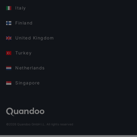
Italy
Finland
United Kingdom
Turkey
Netherlands
Singapore
©2026 Quandoo GmbH i.L. All rights reserved