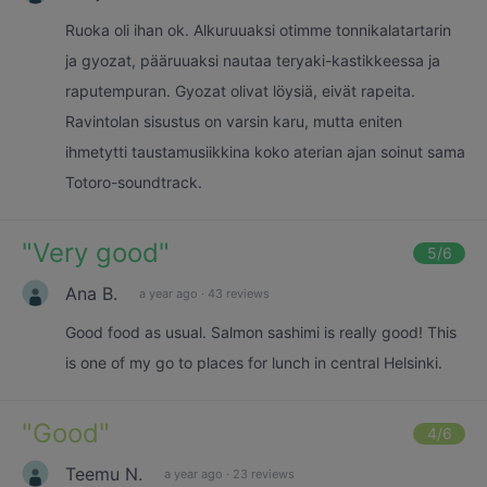
Ruoka oli ihan ok. Alkuruuaksi otimme tonnikalatartarin
ja gyozat, pääruuaksi nautaa teryaki-kastikkeessa ja
raputempuran. Gyozat olivat löysiä, eivät rapeita.
Ravintolan sisustus on varsin karu, mutta eniten
ihmetytti taustamusiikkina koko aterian ajan soinut sama
Totoro-soundtrack.
"
Very good
"
5
/6
Ana B.
a year ago
·
43 reviews
Good food as usual. Salmon sashimi is really good! This
is one of my go to places for lunch in central Helsinki.
"
Good
"
4
/6
Teemu N.
a year ago
·
23 reviews