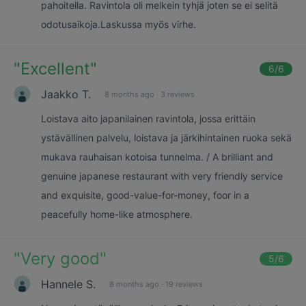
pahoitella. Ravintola oli melkein tyhjä joten se ei selitä
odotusaikoja.Laskussa myös virhe.
"
Excellent
"
6
/6
Jaakko T.
8 months ago
·
3 reviews
Loistava aito japanilainen ravintola, jossa erittäin
ystävällinen palvelu, loistava ja järkihintainen ruoka sekä
mukava rauhaisan kotoisa tunnelma. / A brilliant and
genuine japanese restaurant with very friendly service
and exquisite, good-value-for-money, foor in a
peacefully home-like atmosphere.
"
Very good
"
5
/6
Hannele S.
8 months ago
·
19 reviews