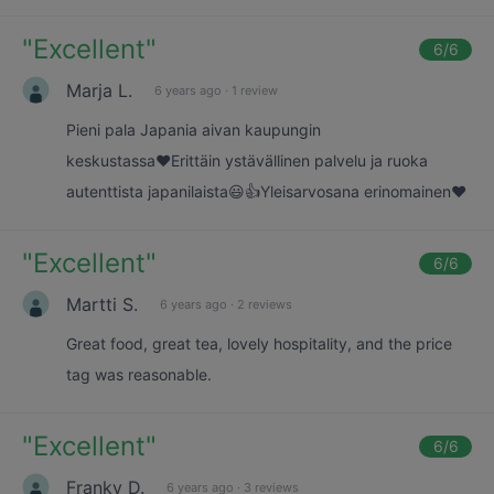
"
Excellent
"
6
/6
Marja L.
6 years ago
·
1 review
Pieni pala Japania aivan kaupungin
keskustassa♥️Erittäin ystävällinen palvelu ja ruoka
autenttista japanilaista😃👍Yleisarvosana erinomainen♥️
"
Excellent
"
6
/6
Martti S.
6 years ago
·
2 reviews
Great food, great tea, lovely hospitality, and the price
tag was reasonable.
"
Excellent
"
6
/6
Franky D.
6 years ago
·
3 reviews