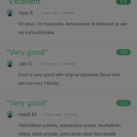
"
Excellent
"
6
/6
Ossi R.
7 years ago
·
1 review
Oli aitoa. Oli maukasta. Annoksessa oli riittävästi ja sen
sai kohtuuhinnalla.
"
Very good
"
5
/6
Jan G.
7 years ago
·
3 reviews
Food is very good with original japanese flavor and
service very friendly.
"
Very good
"
5
/6
Heidi M.
7 years ago
·
1 review
Ystävällinen palvelu, laadukasta sushia. Rauhallinen
miljöö, siistit pöydät, jotka eivät olleet liian lähellä