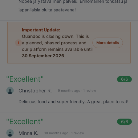
Nopea ja ystävällinen palvelu. Erinomainen tonkatsu ja
japanilaisia oluita saatavana!
Important Update:
Quandoo is closing down. This is
i
a planned, phased process and
More details
our platform remains available until
30 September 2026
.
"
Excellent
"
6
/6
Christopher R.
9 months ago
·
1 review
Delicious food and super friendly. A great place to eat!
"
Excellent
"
6
/6
Minna K.
10 months ago
·
1 review