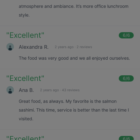
atmosphere and ambiance. It’s more office lunchroom
style.
"
Excellent
"
6
/6
Alexandra R.
2 years ago
·
2 reviews
The food was very good and we all enjoyed ourselves.
"
Excellent
"
6
/6
Ana B.
2 years ago
·
43 reviews
Great food, as always. My favorite is the salmon
sashimi. This time, service is better than the last time I
visited.
"
Excellent
"
6
/6