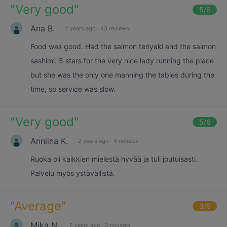
"
Very good
"
5
/6
Ana B.
2 years ago
·
43 reviews
Food was good. Had the salmon teriyaki and the salmon
sashimi. 5 stars for the very nice lady running the place
but she was the only one manning the tables during the
time, so service was slow.
"
Very good
"
5
/6
Anniina K.
2 years ago
·
4 reviews
Ruoka oli kaikkien mielestä hyvää ja tuli joutuisasti.
Palvelu myös ystävällistä.
"
Average
"
3
/6
Mika N.
2 years ago
·
2 reviews