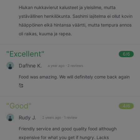
Hiukan nukkavierut kalusteet ja yleisilme, mutta
ystävällinen henkilökunta. Sashimi lajitelma ei ollut kovin
hääppöinen eikä hintansa väärtti, mutta tempura annos
oli raikas, kuuma ja rapea.
"
Excellent
"
6
/6
Dafhne K.
a year ago
·
2 reviews
Food was amazing. We will definitely come back again
🥰
"
Good
"
4
/6
Rudy J.
2 years ago
·
1 review
Friendly service and good quality food although
expensive for what you get if hungry. Lacks