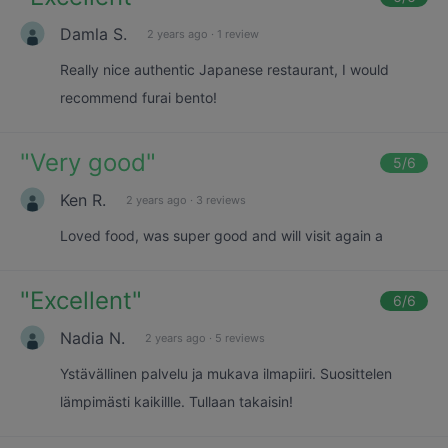
Damla S.
2 years ago
·
1 review
Really nice authentic Japanese restaurant, I would
recommend furai bento!
"
Very good
"
5
/6
Ken R.
2 years ago
·
3 reviews
Loved food, was super good and will visit again a
"
Excellent
"
6
/6
Nadia N.
2 years ago
·
5 reviews
Ystävällinen palvelu ja mukava ilmapiiri. Suosittelen
lämpimästi kaikillle. Tullaan takaisin!