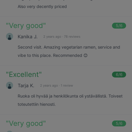
Also very decently priced
"
Very good
"
5
/6
Kanika J.
2 years ago
·
78 reviews
Second visit. Amazing vegetarian ramen, service and
vibe to this place. Recommended 😊
"
Excellent
"
6
/6
Tarja K.
2 years ago
·
1 review
Ruoka oli hyvää ja henkilökunta oli ystävällistä. Toiveet
toteutettiin hienosti.
"
Very good
"
5
/6