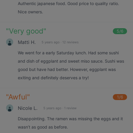
Authentic japanese food. Good price to quality ratio.
Nice owners.
"
Very good
"
5
/6
Matti H.
5 years ago
·
12 reviews
We went for a early Saturday lunch. Had some sushi
and dish of eggplant and sweet miso sauce. Sushi was
good but have had better. However, eggplant was
exiting and definitely deserves a try!
"
Awful
"
1
/6
Nicole L.
5 years ago
·
1 review
Disappointing. The ramen was missing the eggs and it
wasn’t as good as before.