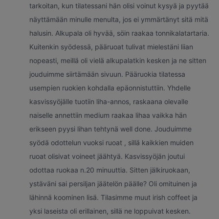
tarkoitan, kun tilatessani hän olisi voinut kysyä ja pyytää
näyttämään minulle menulta, jos ei ymmärtänyt sitä mitä
halusin. Alkupala oli hyvää, söin raakaa tonnikalatartaria.
Kuitenkin syödessä, pääruoat tulivat mielestäni liian
nopeasti, meillä oli vielä alkupalatkin kesken ja ne sitten
jouduimme siirtämään sivuun. Pääruokia tilatessa
usempien ruokien kohdalla epäonnistuttiin. Yhdelle
kasvissyöjälle tuotiin liha-annos, raskaana olevalle
naiselle annettiin medium raakaa lihaa vaikka hän
erikseen pyysi lihan tehtynä well done. Jouduimme
syödä odottelun vuoksi ruoat , sillä kaikkien muiden
ruoat olisivat voineet jäähtyä. Kasvissyöjän joutui
odottaa ruokaa n.20 minuuttia. Sitten jälkiruokaan,
ystäväni sai persiljan jäätelön päälle? Oli omituinen ja
lähinnä koominen lisä. Tilasimme muut irish coffeet ja
yksi laseista oli erillainen, sillä ne loppuivat kesken.