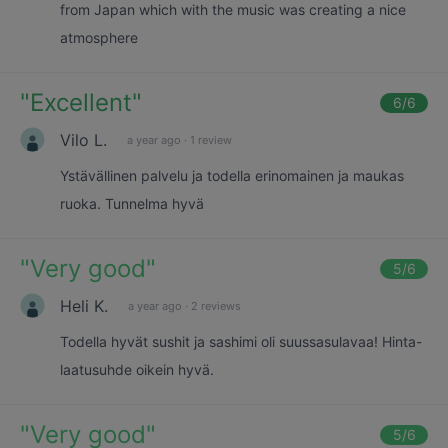
from Japan which with the music was creating a nice
atmosphere
"
Excellent
"
6
/6
Vilo L.
a year ago
·
1 review
Ystävällinen palvelu ja todella erinomainen ja maukas
ruoka. Tunnelma hyvä
"
Very good
"
5
/6
Heli K.
a year ago
·
2 reviews
Todella hyvät sushit ja sashimi oli suussasulavaa! Hinta-
laatusuhde oikein hyvä.
"
Very good
"
5
/6