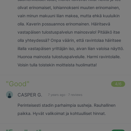
olivat erinomaiset, lohiannokseni muuten erinomainen,
vain minun makuuni liian makea, mutta ehkä kuuluikin
olla. Kaverin possuannos erinomainen. Häiritsevä
vastapäisen tulostuspalvelun mainosvalo! Pitääkö itse
olla yhteydessä? Onpa väärin, että ravintolaa häiritsee
illalla vastapäisen yrittäjän iso, aivan liian valoisa näyttö.
Huonoa mainosta tulostuspalvelulle. Harmi ravintolalle.
Voisin tulla toistekin moitteista huolimatta!
"
Good
"
4
/6
CASPER G.
7 years ago
·
7 reviews
Perinteisesti stadin parhaimpia susheja. Rauhallinen
paikka. Hyvät valikoimat ja kohtuulliset hinnat.