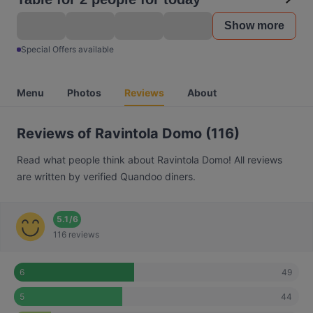
Show more
Special Offers available
Menu
Photos
Reviews
About
Reviews of Ravintola Domo (116)
Read what people think about Ravintola Domo! All reviews
are written by verified Quandoo diners.
5.1
/
6
116 reviews
49
6
44
5