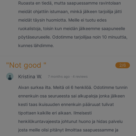
Ruoasta en tiedä, mutta saapuessamme ravintolaan
meidät ohjattiin istumaan, minkä jälkeen tarjoilija jätti
meidät täysin huomiotta. Meille ei tuotu edes
ruokalistoja, toisin kun meidän jälkeemme saapuneelle
pöytäseurueelle. Odotimme tarjoilijaa noin 10 minuuttia,
kunnes lähdimme.
"
Not good
"
2
/6
Kristina W.
7 months ago
·
4 reviews
Aivan surkea ilta. Meitä oli 6 henkilöä. Odotimme tunnin
ennenkuin osa seurueesta sai alkupaloja jonka jälkeen
kesti taas ikuisuuden ennenkuin pääruuat tulivat
tipottaen kaikille eri aikaan. Ilmeisesti
henkilökuntavajeesta johtunut huono ja hidas palvelu
josta meille olisi pitänyt ilmoittaa saapuessamme ja