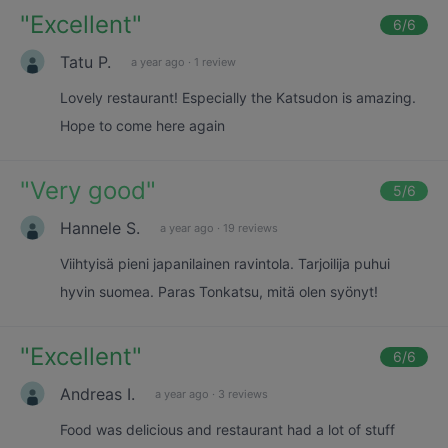
"
Excellent
"
6
/6
Tatu P.
a year ago
·
1 review
Lovely restaurant! Especially the Katsudon is amazing.
Hope to come here again
"
Very good
"
5
/6
Hannele S.
a year ago
·
19 reviews
Viihtyisä pieni japanilainen ravintola. Tarjoilija puhui
hyvin suomea. Paras Tonkatsu, mitä olen syönyt!
"
Excellent
"
6
/6
Andreas I.
a year ago
·
3 reviews
Food was delicious and restaurant had a lot of stuff