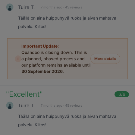
Tuire T.
7 months ago
·
45 reviews
Täällä on aina huippuhyvä ruoka ja aivan mahtava
palvelu. Kiitos!
Important Update:
Quandoo is closing down. This is
i
a planned, phased process and
More details
our platform remains available until
30 September 2026
.
"
Excellent
"
6
/6
Tuire T.
7 months ago
·
45 reviews
Täällä on aina huippuhyvä ruoka ja aivan mahtava
palvelu. Kiitos!