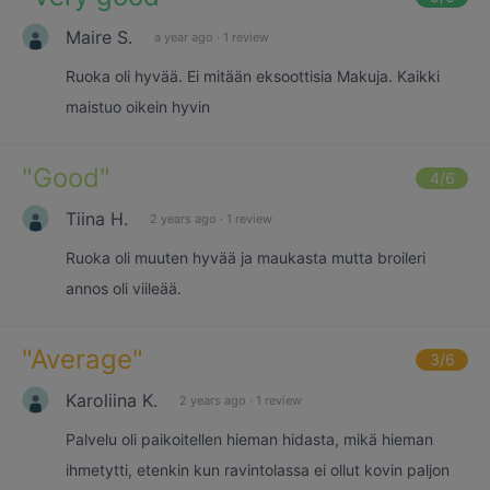
Maire S.
a year ago
·
1 review
Ruoka oli hyvää. Ei mitään eksoottisia Makuja. Kaikki
maistuo oikein hyvin
"
Good
"
4
/6
Tiina H.
2 years ago
·
1 review
Ruoka oli muuten hyvää ja maukasta mutta broileri
annos oli viileää.
"
Average
"
3
/6
Karoliina K.
2 years ago
·
1 review
Palvelu oli paikoitellen hieman hidasta, mikä hieman
ihmetytti, etenkin kun ravintolassa ei ollut kovin paljon