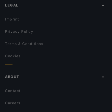
Namaste Kuopio
LEGAL
Tourist-friendly Restaurants in Kuopio
Greasy Spoon Grill & Chill
English Speaking Restaurants in Kuopio
Roast Restaurant & Bar - Kuopio - Atlas
Imprint
Viikinkiravintola Harald - Kuopio
Mupen Thairavintola
Privacy Policy
Terms & Conditions
Cookies
ABOUT
Contact
Careers