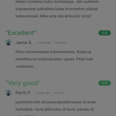
Iloinen tunnelma koko ravintolassa. Jäin kuitenkin
kaipaamaan paikallista kalaa kivenheiton päässä
Kallavedessä. Miksi aina sitä iänikuista lohta?
"
Excellent
"
6
/6
Janne Ä.
a year ago
·
3 reviews
Kiitos erinomaisesta kokemuksesta. Ruoka ja
henkilökunta ensiluokkaisen upeaa. Pitää tulla
uudestaan.
"
Very good
"
5
/6
Pertti P.
a year ago
·
1 review
paahdettu lohi sitruunavoikastikkeessa oli aivan
herkullista. myös jälkiruoka oli hyvä. palvelu oli