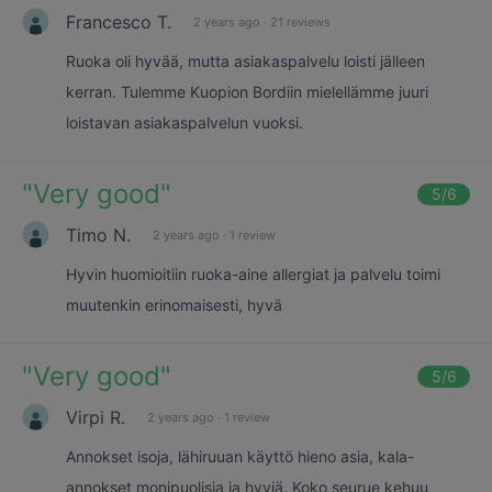
Francesco T.
2 years ago
·
21 reviews
Ruoka oli hyvää, mutta asiakaspalvelu loisti jälleen
kerran. Tulemme Kuopion Bordiin mielellämme juuri
loistavan asiakaspalvelun vuoksi.
"
Very good
"
5
/6
Timo N.
2 years ago
·
1 review
Hyvin huomioitiin ruoka-aine allergiat ja palvelu toimi
muutenkin erinomaisesti, hyvä
"
Very good
"
5
/6
Virpi R.
2 years ago
·
1 review
Annokset isoja, lähiruuan käyttö hieno asia, kala-
annokset monipuolisia ja hyviä. Koko seurue kehuu