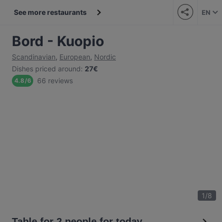
See more restaurants
EN
Bord - Kuopio
Scandinavian
,
European
,
Nordic
Dishes priced around
:
27€
66 reviews
4.8
/
6
1
/
8
Table for 2 people for today