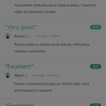
Ystävällinen henkilökunta ja loistava ateria. Huumorin
viljely ei kuitenkaan imelää.
"
Very good
"
5
/6
Rauno L.
a year ago
·
1 review
Runsas ateria ja todella hyviä Makuja. Viihtyisä ja
rauhaisa ruokailutila.
"
Excellent
"
6
/6
Mauri I.
a year ago
·
5 reviews
Palvelu erinomaista ja sujuvaa. Keittiö toimi myös
erinomaisesti ja nopeasti.
"
Excellent
"
6
/6