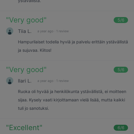
ystävällistä.
"
Very good
"
5
/6
Tiia L.
a year ago
·
1 review
Hampurilaiset todella hyviä ja palvelu erittäin ystävällistä
ja sujuvaa. Kiitos!
"
Very good
"
5
/6
Ilari L.
a year ago
·
1 review
Ruoka oli hyvää ja henkilökunta ystävällistä, ei moitteen
sijaa. Kysely vaati kirjoittamaan vielä lisää, mutta kaikki
tuli jo sanotuksi.
"
Excellent
"
6
/6