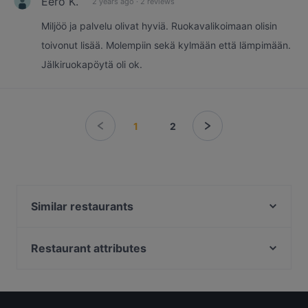
Eero K.
2 years ago
·
2 reviews
Miljöö ja palvelu olivat hyviä. Ruokavalikoimaan olisin
toivonut lisää. Molempiin sekä kylmään että lämpimään.
Jälkiruokapöytä oli ok.
1
2
Similar restaurants
Events Scandic Kuopio
Sorrento Tapahtumat
Restaurant attributes
Pasteria Sorrento
Restaurants For Groups in Kuopio
Pizzeria Sorrento Snellu
Kid-friendly Restaurants in Kuopio
Kissakahvila Tiramisu
Gluten-free Options in Kuopio