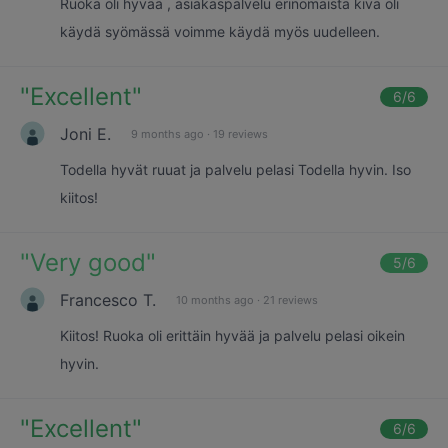
Ruoka oli hyvää , asiakaspalvelu erinomaista kiva oli
käydä syömässä voimme käydä myös uudelleen.
"
Excellent
"
6
/6
Joni E.
9 months ago
·
19 reviews
Todella hyvät ruuat ja palvelu pelasi Todella hyvin. Iso
kiitos!
"
Very good
"
5
/6
Francesco T.
10 months ago
·
21 reviews
Kiitos! Ruoka oli erittäin hyvää ja palvelu pelasi oikein
hyvin.
"
Excellent
"
6
/6