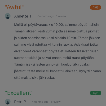
"
Awful
"
1
/6
Annette T.
7 months ago
·
1 review
Meillä oli pöytävaraus klo 19.00, saimme pöydän silloin.
Tämän jälkeen kesti 20min jotta saimme tilattua juomat
ja niiden saamisessa kesti ainakin 10min. Tämän jälkeen
saimme vielä odottaa yli tunnin ruokia. Asiakkaat jotka
eivät olleet varanneet pöytää etukäteen tilasivat ruuan
suoraan tiskiltä ja saivat ennen meitä ruuat pöytään.
Tämän lisäksi lasten annoksiin kuuluu jälkiruuaksi
jäätelöt, tästä meille ei ilmoitettu lainkaan, kysyttiin vaan
että maistuisiko jälkiruoka.
"
Excellent
"
6
/6
Petri P.
7 months ago
·
1 review