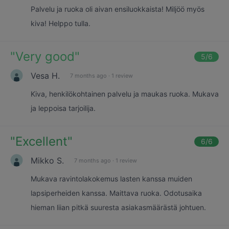
Palvelu ja ruoka oli aivan ensiluokkaista! Miljöö myös
kiva! Helppo tulla.
"
Very good
"
5
/6
Vesa H.
7 months ago
·
1 review
Kiva, henkilökohtainen palvelu ja maukas ruoka. Mukava
ja leppoisa tarjoilija.
"
Excellent
"
6
/6
Mikko S.
7 months ago
·
1 review
Mukava ravintolakokemus lasten kanssa muiden
lapsiperheiden kanssa. Maittava ruoka. Odotusaika
hieman liian pitkä suuresta asiakasmäärästä johtuen.