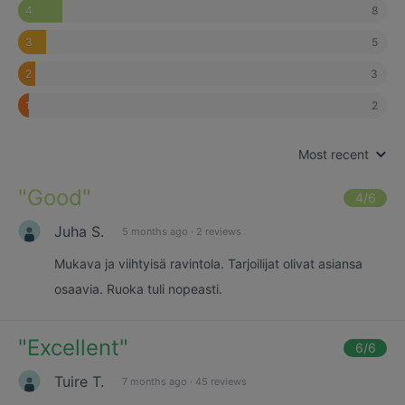
8
4
5
3
3
2
2
1
Most recent
"
Good
"
4
/6
Juha S.
5 months ago
·
2 reviews
Mukava ja viihtyisä ravintola. Tarjoilijat olivat asiansa
osaavia. Ruoka tuli nopeasti.
"
Excellent
"
6
/6
Tuire T.
7 months ago
·
45 reviews