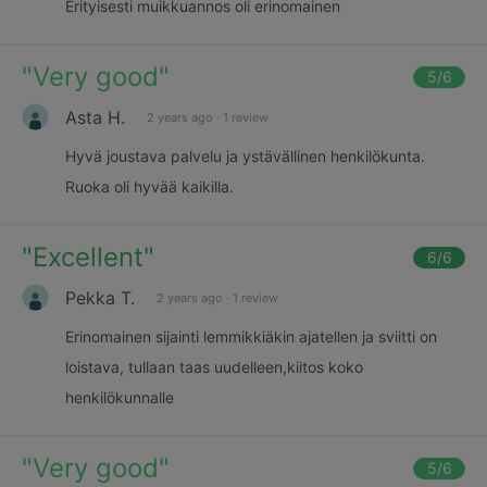
Erityisesti muikkuannos oli erinomainen
"
Very good
"
5
/6
Asta H.
2 years ago
·
1 review
Hyvä joustava palvelu ja ystävällinen henkilökunta.
Ruoka oli hyvää kaikilla.
"
Excellent
"
6
/6
Pekka T.
2 years ago
·
1 review
Erinomainen sijainti lemmikkiäkin ajatellen ja sviitti on
loistava, tullaan taas uudelleen,kiitos koko
henkilökunnalle
"
Very good
"
5
/6