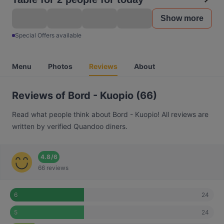
Show more
Special Offers available
Menu
Photos
Reviews
About
Reviews of Bord - Kuopio (66)
Read what people think about Bord - Kuopio! All reviews are
written by verified Quandoo diners.
4.8
/
6
66 reviews
24
6
24
5