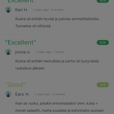
"
Excellent
"
6
/6
Kari H.
2 years ago
·
3 reviews
Ruoka oli erittäin hyvää ja palvelu ammattitaitoista.
Tunnelma oli viihtyisä.
"
Excellent
"
6
/6
joona o.
2 years ago
·
1 review
Ruoka oli erittäin herkullista ja perhe oli tyytyväisiä
ruokaikun jälkeen.
"
Good
"
4
/6
Eero H.
2 years ago
·
2 reviews
Ihan ok ruoka, joitakin erinomaisiakin (mm. kuha +
monet salaatit), mutta pussitee ja kahvimaito suoraan