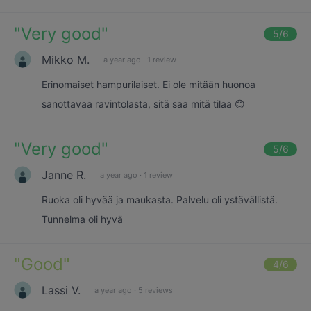
"
Very good
"
5
/6
Mikko M.
a year ago
·
1 review
Erinomaiset hampurilaiset. Ei ole mitään huonoa
sanottavaa ravintolasta, sitä saa mitä tilaa 😊
"
Very good
"
5
/6
Janne R.
a year ago
·
1 review
Ruoka oli hyvää ja maukasta. Palvelu oli ystävällistä.
Tunnelma oli hyvä
"
Good
"
4
/6
Lassi V.
a year ago
·
5 reviews