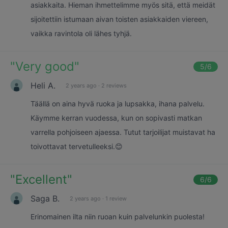
asiakkaita. Hieman ihmettelimme myös sitä, että meidät
sijoitettiin istumaan aivan toisten asiakkaiden viereen,
vaikka ravintola oli lähes tyhjä.
"
Very good
"
5
/6
Heli A.
2 years ago
·
2 reviews
Täällä on aina hyvä ruoka ja lupsakka, ihana palvelu.
Käymme kerran vuodessa, kun on sopivasti matkan
varrella pohjoiseen ajaessa. Tutut tarjoilijat muistavat ha
toivottavat tervetulleeksi.😊
"
Excellent
"
6
/6
Saga B.
2 years ago
·
1 review
Erinomainen ilta niin ruoan kuin palvelunkin puolesta!