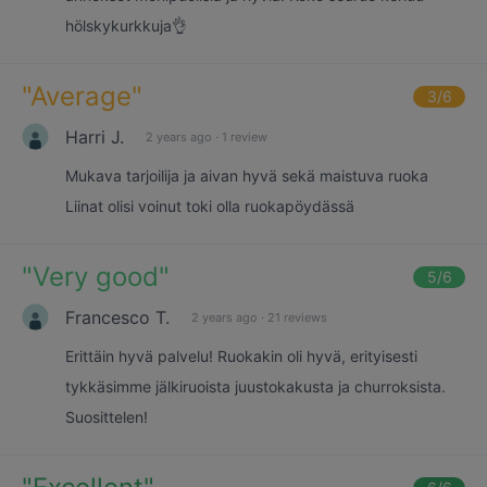
hölskykurkkuja👌
"
Average
"
3
/6
Harri J.
2 years ago
·
1 review
Mukava tarjoilija ja aivan hyvä sekä maistuva ruoka
Liinat olisi voinut toki olla ruokapöydässä
"
Very good
"
5
/6
Francesco T.
2 years ago
·
21 reviews
Erittäin hyvä palvelu! Ruokakin oli hyvä, erityisesti
tykkäsimme jälkiruoista juustokakusta ja churroksista.
Suosittelen!