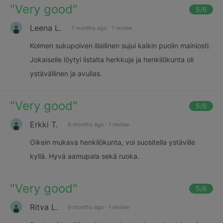
"
Very good
"
5
/6
Leena L.
7 months ago
·
1 review
Kolmen sukupolven illallinen sujui kaikin puolin mainiosti.
Jokaiselle löytyi listalta herkkuja ja henkilökunta oli
ystävällinen ja avulias.
"
Very good
"
5
/6
Erkki T.
8 months ago
·
1 review
Oikein mukava henkilökunta, voi suositella ystäville
kyllä. Hyvä aamupala sekä ruoka.
"
Very good
"
5
/6
Ritva L.
9 months ago
·
1 review