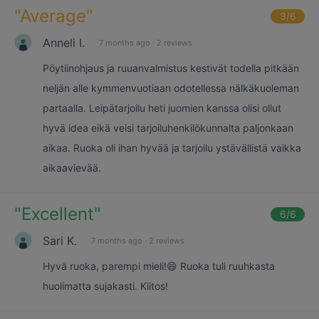
"
Average
"
3
/6
Anneli I.
7 months ago
·
2 reviews
Pöytiinohjaus ja ruuanvalmistus kestivät todella pitkään
neljän alle kymmenvuotiaan odotellessa nälkäkuoleman
partaalla. Leipätarjoilu heti juomien kanssa olisi ollut
hyvä idea eikä veisi tarjoiluhenkilökunnalta paljonkaan
aikaa. Ruoka oli ihan hyvää ja tarjoilu ystävällistä vaikka
aikaavievää.
"
Excellent
"
6
/6
Sari K.
7 months ago
·
2 reviews
Hyvä ruoka, parempi mieli!😄 Ruoka tuli ruuhkasta
huolimatta sujakasti. Kiitos!