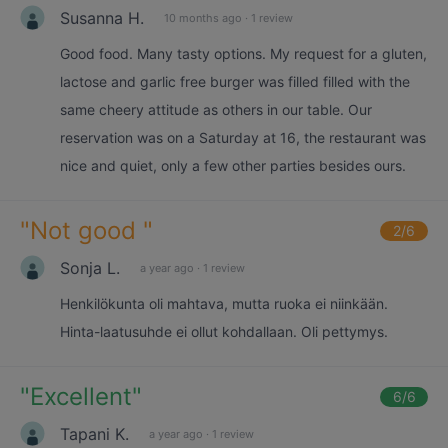
Susanna H.
10 months ago
·
1 review
Good food. Many tasty options. My request for a gluten,
lactose and garlic free burger was filled filled with the
same cheery attitude as others in our table. Our
reservation was on a Saturday at 16, the restaurant was
nice and quiet, only a few other parties besides ours.
"
Not good
"
2
/6
Sonja L.
a year ago
·
1 review
Henkilökunta oli mahtava, mutta ruoka ei niinkään.
Hinta-laatusuhde ei ollut kohdallaan. Oli pettymys.
"
Excellent
"
6
/6
Tapani K.
a year ago
·
1 review