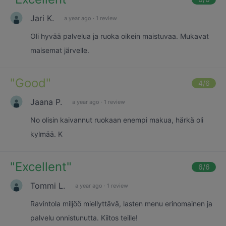
Jari K.
a year ago
·
1 review
Oli hyvää palvelua ja ruoka oikein maistuvaa. Mukavat
maisemat järvelle.
"
Good
"
4
/6
Jaana P.
a year ago
·
1 review
No olisin kaivannut ruokaan enempi makua, härkä oli
kylmää. K
"
Excellent
"
6
/6
Tommi L.
a year ago
·
1 review
Ravintola miljöö miellyttävä, lasten menu erinomainen ja
palvelu onnistunutta. Kiitos teille!