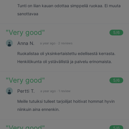
Tunti on liian kauan odottaa simppeliä ruokaa. Ei muuta
sanottavaa
"
Very good
"
5
/6
Anna N.
a year ago
·
2 reviews
Ruokalistaa oli yksinkertaistettu edellisestä kerrasta.
Henkilökunta oli ystävällistä ja palvelu erinomaista.
"
Very good
"
5
/6
Pertti T.
a year ago
·
1 review
Meille tutuiksi tulleet tarjoilijat hoitivat hommat hyvin
niinkuin aina ennenkin.
"
Very good
"
5
/6