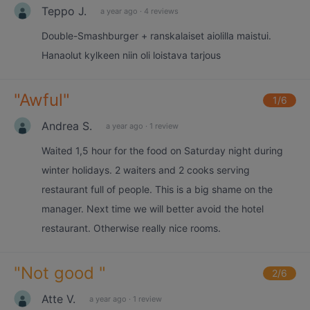
Teppo J.
a year ago
·
4 reviews
Double-Smashburger + ranskalaiset aiolilla maistui.
Hanaolut kylkeen niin oli loistava tarjous
"
Awful
"
1
/6
Andrea S.
a year ago
·
1 review
Waited 1,5 hour for the food on Saturday night during
winter holidays. 2 waiters and 2 cooks serving
restaurant full of people. This is a big shame on the
manager. Next time we will better avoid the hotel
restaurant. Otherwise really nice rooms.
"
Not good
"
2
/6
Atte V.
a year ago
·
1 review