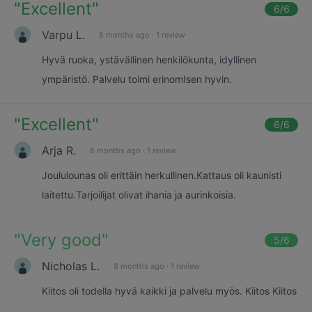
"
Excellent
"
6
/6
Varpu L.
8 months ago
·
1 review
Hyvä ruoka, ystävällinen henkilökunta, idyllinen
ympäristö. Palvelu toimi erinomIsen hyvin.
"
Excellent
"
6
/6
Arja R.
8 months ago
·
1 review
Joululounas oli erittäin herkullinen.Kattaus oli kaunisti
laitettu.Tarjoilijat olivat ihania ja aurinkoisia.
"
Very good
"
5
/6
Nicholas L.
8 months ago
·
1 review
Kiitos oli todella hyvä kaikki ja palvelu myös. Kiitos Kiitos