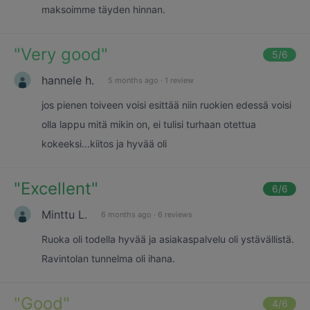
maksoimme täyden hinnan.
"
Very good
"
5
/6
hannele h.
5 months ago
·
1 review
jos pienen toiveen voisi esittää niin ruokien edessä voisi
olla lappu mitä mikin on, ei tulisi turhaan otettua
kokeeksi...kiitos ja hyvää oli
"
Excellent
"
6
/6
Minttu L.
6 months ago
·
6 reviews
Ruoka oli todella hyvää ja asiakaspalvelu oli ystävällistä.
Ravintolan tunnelma oli ihana.
"
Good
"
4
/6