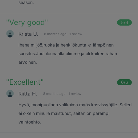
season.
"
Very good
"
5
/6
Krista U.
8 months ago
·
1 review
Ihana miljöö,ruoka ja henkilökunta ☺️ lämpöinen
suositus.Joululounaalla olimme ja oli kaiken rahan
arvoinen.
"
Excellent
"
6
/6
Riitta H.
8 months ago
·
1 review
Hyvä, monipuolinen valikoima myös kasvissyöjille. Selleri
ei oikein minulle maistunut, seitan on parempi
vaihtoehto.