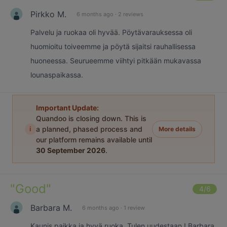
Pirkko M.
6 months ago
·
2 reviews
Palvelu ja ruokaa oli hyvää. Pöytävarauksessa oli
huomioitu toiveemme ja pöytä sijaitsi rauhallisessa
huoneessa. Seurueemme viihtyi pitkään mukavassa
lounaspaikassa.
Important Update:
Quandoo is closing down. This is
i
a planned, phased process and
More details
our platform remains available until
30 September 2026
.
"
Good
"
4
/6
Barbara M.
6 months ago
·
1 review
Kaunis paikka ja hyvä ruoka. Tulen uudestaan ! Barbara