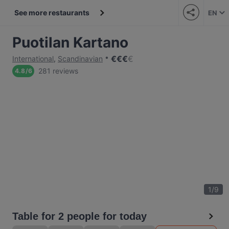
See more restaurants
EN
Puotilan Kartano
€
€
€
€
International
,
Scandinavian
281 reviews
4.8
/
6
1
/
9
Table for 2 people for today