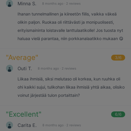
Minna S.
8 months ago
·
2 reviews
Ihanan tunnelmallinen ja kiireetön fiilis, vaikka väkeä
olikin paljon. Ruokaa oli riittävästi ja monipuolisesti,
erityismaininta loistavalle lanttulaatikolle! Jos tuosta nyt
haluaa vielä parantaa, niin porkkanalaatikko mukaan 😋
"
Average
"
3
/6
Outi T.
8 months ago
·
2 reviews
Liikaa ihmisiä, siksi melutaso oli korkea, kun ruuhka oli
ohi kaikki sujui, tulikohan liikaa ihmisiä yhtä aikaa, olisiko
voinut järjestää tulon portaittain?
"
Excellent
"
6
/6
Carita E.
8 months ago
·
2 reviews