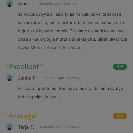
Aino L.
8 months ago
·
1 review
Jälkiruokapöytä oli aika tyhjä Palvelu oli valitettavasti
keskinkertaista, meille ei kerrottu menusta mitään, eikä
tarjottu tai kysytty juomia. Olisimme esimerkiksi voineet
ottaa alkuun glögiä mutta sitä ei tarjottu. Bilinit olivat tosi
hyviä. Meteli salissa oli tosi kova.
"
Excellent
"
6
/6
Janita F.
8 months ago
·
1 review
Loistava tapahtuma. Hää hyvä muisto. Saimme syötyä
todella paljon ja hyvin.
"
Average
"
3
/6
Tarja T.
8 months ago
·
2 reviews