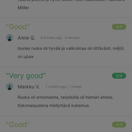
Möller
"
Good
"
4
/6
Anne Q.
6 months ago
·
9 reviews
lounas ruoka oli hyvää ja valikoimaa oli riittävästi. miljöö
on upea
"
Very good
"
5
/6
Markku V.
7 months ago
·
1 review
Ruoka oli erinomaista, tarjoilutila oli hieman ahdas.
Kokonaisuutena miellyttävä kokemus.
"
Good
"
4
/6