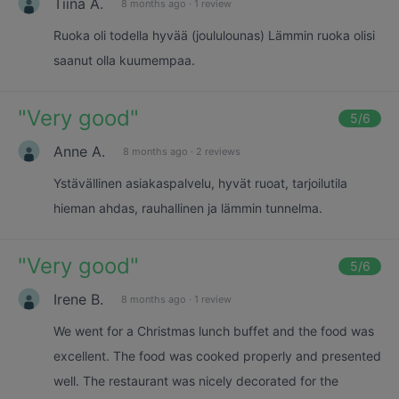
Tiina A.
8 months ago
·
1 review
Ruoka oli todella hyvää (joululounas) Lämmin ruoka olisi
saanut olla kuumempaa.
"
Very good
"
5
/6
Anne A.
8 months ago
·
2 reviews
Ystävällinen asiakaspalvelu, hyvät ruoat, tarjoilutila
hieman ahdas, rauhallinen ja lämmin tunnelma.
"
Very good
"
5
/6
Irene B.
8 months ago
·
1 review
We went for a Christmas lunch buffet and the food was
excellent. The food was cooked properly and presented
well. The restaurant was nicely decorated for the