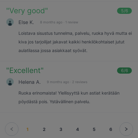
"
Very good
"
5
/6
Else K.
8 months ago
·
1 review
Loistava sisustus tunnelma, palvelu, ruoka hyvä mutta ei
kiva jos tarjoilijat jakavat kaikki henkilökohtaiset jutut
aulatilassa jossa asiakkaat syövät.
"
Excellent
"
6
/6
Helena A.
9 months ago
·
2 reviews
Ruoka erinomaista! Ylellisyyttä kun astiat kerätään
pöydästä pois. Ystävällinen palvelu.
1
2
3
4
5
6