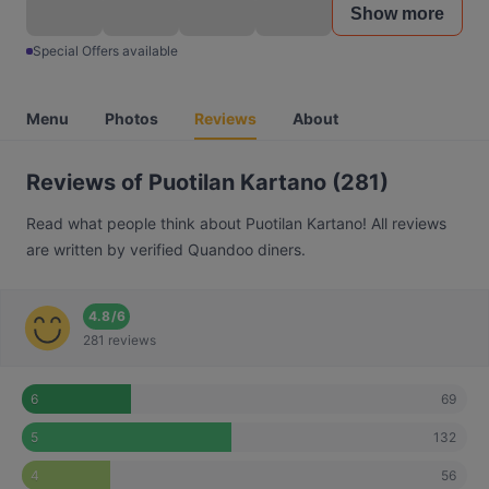
Show more
Special Offers available
Menu
Photos
Reviews
About
Reviews of Puotilan Kartano (281)
Read what people think about Puotilan Kartano! All reviews
are written by verified Quandoo diners.
4.8
/
6
281 reviews
69
6
132
5
56
4