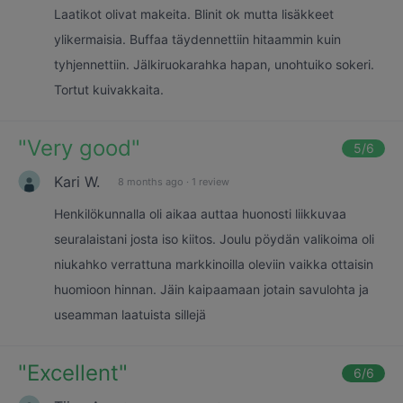
Laatikot olivat makeita. Blinit ok mutta lisäkkeet
ylikermaisia. Buffaa täydennettiin hitaammin kuin
tyhjennettiin. Jälkiruokarahka hapan, unohtuiko sokeri.
Tortut kuivakkaita.
"
Very good
"
5
/6
Kari W.
8 months ago
·
1 review
Henkilökunnalla oli aikaa auttaa huonosti liikkuvaa
seuralaistani josta iso kiitos. Joulu pöydän valikoima oli
niukahko verrattuna markkinoilla oleviin vaikka ottaisin
huomioon hinnan. Jäin kaipaamaan jotain savulohta ja
useamman laatuista sillejä
"
Excellent
"
6
/6