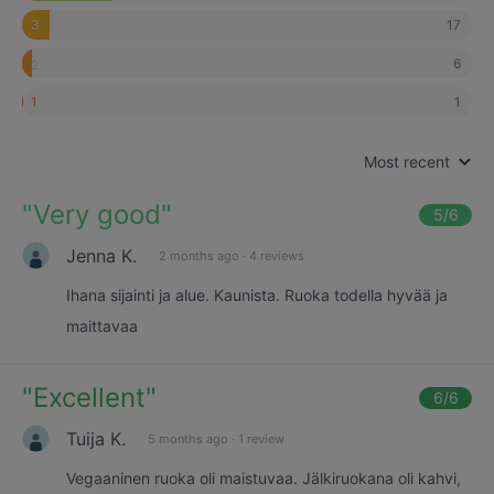
17
3
6
2
1
1
Most recent
"
Very good
"
5
/6
Jenna K.
2 months ago
·
4 reviews
Ihana sijainti ja alue. Kaunista. Ruoka todella hyvää ja
maittavaa
"
Excellent
"
6
/6
Tuija K.
5 months ago
·
1 review
Vegaaninen ruoka oli maistuvaa. Jälkiruokana oli kahvi,