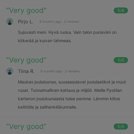
"
Very good
"
5
/6
Pirjo L.
8 months ago
·
2 reviews
Sujuvasti meni. Hyvä ruoka. Vain talon punaviini on
kitkerää ja kuivan tahmeaa.
"
Very good
"
5
/6
Tiina R.
8 months ago
·
2 reviews
Maukas joululounas, suussasulavat joululaatikot ja muut
ruoat. Tunnelmallinen kattaus ja miljöö. Meille Pyotilan
kartanon joululounaasta tulee perinne. Lämmin kiitos
keittiölle ja salihenkilökunnalle.
"
Very good
"
5
/6