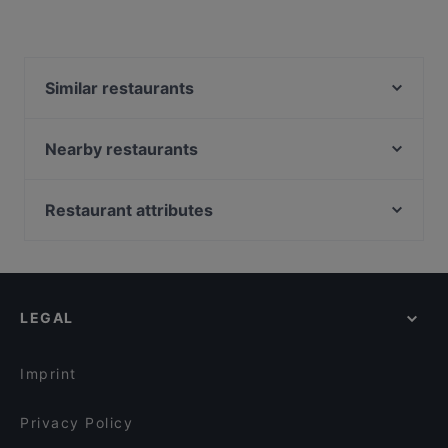
Similar restaurants
Cafe Monami
Ristorante Momento Itis
Nearby restaurants
Backyard Itis
Mashiro Viikki
Qazan Restaurant
Ambra Bar & Kitchen
Restaurant attributes
Vapiano Itis
Ravintola Thai Thai
Restaurants For Groups in Helsinki
Ravintola Nonla
Bistro Palo
Restaurants For Business Lunch in Helsinki
Ravintola Fregatti
Ravintola Susav
Kid-friendly Restaurants in Helsinki
Maizi's Restaurant
Ravintola Vietnami
LEGAL
Gluten-free Options in Helsinki
Cafe Brutale
Restaurant Stansvik
Local Food in Helsinki
Hungry Hub Vuosaari
Suski Bar & Kitchen
Imprint
Villa Alia
Restaurant Puksu Room
Privacy Policy