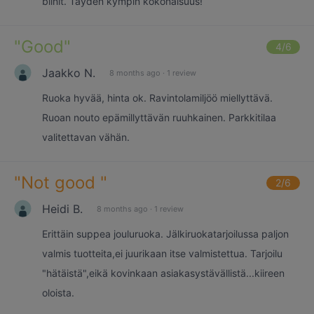
blinit. Täyden kympin kokonaisuus!
"
Good
"
4
/6
Jaakko N.
8 months ago
·
1 review
Ruoka hyvää, hinta ok. Ravintolamiljöö miellyttävä.
Ruoan nouto epämillyttävän ruuhkainen. Parkkitilaa
valitettavan vähän.
"
Not good
"
2
/6
Heidi B.
8 months ago
·
1 review
Erittäin suppea jouluruoka. Jälkiruokatarjoilussa paljon
valmis tuotteita,ei juurikaan itse valmistettua. Tarjoilu
"hätäistä",eikä kovinkaan asiakasystävällistä...kiireen
oloista.