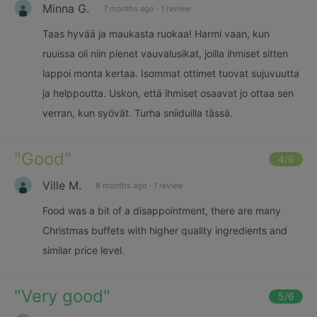
Minna G.
7 months ago
·
1 review
Taas hyvää ja maukasta ruokaa! Harmi vaan, kun
ruuissa oli niin pienet vauvalusikat, joilla ihmiset sitten
lappoi monta kertaa. Isommat ottimet tuovat sujuvuutta
ja helppoutta. Uskon, että ihmiset osaavat jo ottaa sen
verran, kun syövät. Turha sniiduilla tässä.
"
Good
"
4
/6
Ville M.
8 months ago
·
1 review
Food was a bit of a disappointment, there are many
Christmas buffets with higher quality ingredients and
similar price level.
"
Very good
"
5
/6