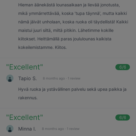
Hieman äänekästä lounasaikaan ja lievää jonotusta,
mikä ymmärrettävää, koska ’tupa täynnä’, mutta kaikki
nämä jäivät unholaan, koska ruoka oli täydellistä! Kaikki
maistui juuri siltä, miltä pitikin. Lähetimme kokille
kiitokset. Heittämällä paras joululounas kaikista
kokeilemistamme. Kiitos.
"
Excellent
"
6
/6
Tapio S.
8 months ago
·
1 review
Hyvä ruoka ja ystävällinen palvelu sekä upea paikka ja
rakennus.
"
Excellent
"
6
/6
Minna I.
8 months ago
·
1 review