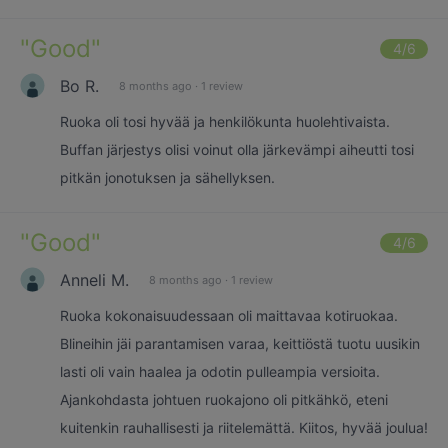
"
Good
"
4
/6
Bo R.
8 months ago
·
1 review
Ruoka oli tosi hyvää ja henkilökunta huolehtivaista.
Buffan järjestys olisi voinut olla järkevämpi aiheutti tosi
pitkän jonotuksen ja sähellyksen.
"
Good
"
4
/6
Anneli M.
8 months ago
·
1 review
Ruoka kokonaisuudessaan oli maittavaa kotiruokaa.
Blineihin jäi parantamisen varaa, keittiöstä tuotu uusikin
lasti oli vain haalea ja odotin pulleampia versioita.
Ajankohdasta johtuen ruokajono oli pitkähkö, eteni
kuitenkin rauhallisesti ja riitelemättä. Kiitos, hyvää joulua!