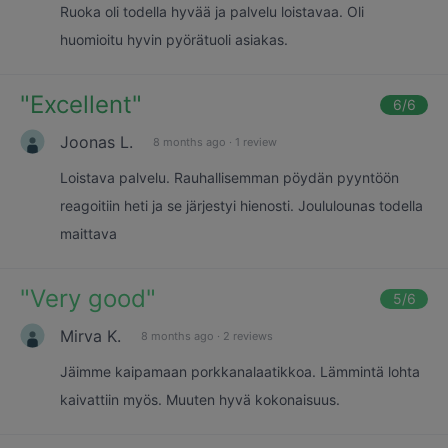
Ruoka oli todella hyvää ja palvelu loistavaa. Oli
huomioitu hyvin pyörätuoli asiakas.
"
Excellent
"
6
/6
Joonas L.
8 months ago
·
1 review
Loistava palvelu. Rauhallisemman pöydän pyyntöön
reagoitiin heti ja se järjestyi hienosti. Joululounas todella
maittava
"
Very good
"
5
/6
Mirva K.
8 months ago
·
2 reviews
Jäimme kaipamaan porkkanalaatikkoa. Lämmintä lohta
kaivattiin myös. Muuten hyvä kokonaisuus.