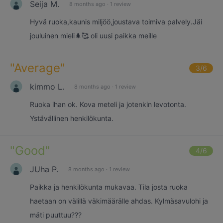
Seija M.
8 months ago
·
1 review
Hyvä ruoka,kaunis miljöö,joustava toimiva palvely.Jäi
jouluinen mieli🌲🥰 oli uusi paikka meille
"
Average
"
3
/6
kimmo L.
8 months ago
·
1 review
Ruoka ihan ok. Kova meteli ja jotenkin levotonta.
Ystävällinen henkilökunta.
"
Good
"
4
/6
JUha P.
8 months ago
·
1 review
Paikka ja henkilökunta mukavaa. Tila josta ruoka
haetaan on välillä väkimäärälle ahdas. Kylmäsavulohi ja
mäti puuttuu???