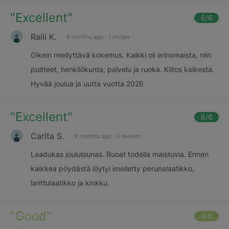
"
Excellent
"
6
/6
Raili K.
8 months ago
·
1 review
Oikein miellyttävä kokemus. Kaikki oli erinomaista, niin
puitteet, henkilökunta, palvelu ja ruoka. Kiitos kaikesta.
Hyvää joulua ja uutta vuotta 2026
"
Excellent
"
6
/6
Carita S.
8 months ago
·
3 reviews
Laadukas joululounas. Ruoat todella maistuvia. Ennen
kaikkea pöydästä löytyi imelletty perunalaatikko,
lanttulaatikko ja kinkku.
"
Good
"
4
/6