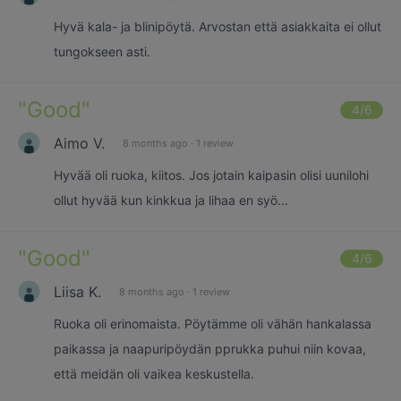
Hyvä kala- ja blinipöytä. Arvostan että asiakkaita ei ollut
tungokseen asti.
"
Good
"
4
/6
Aimo V.
8 months ago
·
1 review
Hyvää oli ruoka, kiitos. Jos jotain kaipasin olisi uunilohi
ollut hyvää kun kinkkua ja lihaa en syö...
"
Good
"
4
/6
Liisa K.
8 months ago
·
1 review
Ruoka oli erinomaista. Pöytämme oli vähän hankalassa
paikassa ja naapuripöydän pprukka puhui niin kovaa,
että meidän oli vaikea keskustella.