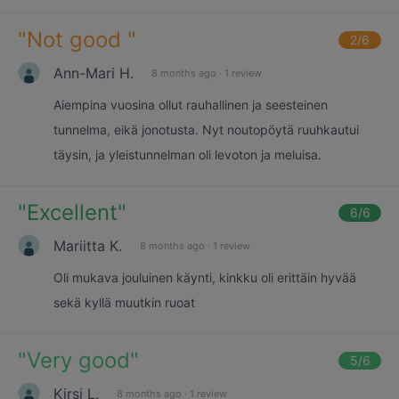
"
Not good
"
2
/6
Ann-Mari H.
8 months ago
·
1 review
Aiempina vuosina ollut rauhallinen ja seesteinen
tunnelma, eikä jonotusta. Nyt noutopöytä ruuhkautui
täysin, ja yleistunnelman oli levoton ja meluisa.
"
Excellent
"
6
/6
Mariitta K.
8 months ago
·
1 review
Oli mukava jouluinen käynti, kinkku oli erittäin hyvää
sekä kyllä muutkin ruoat
"
Very good
"
5
/6
Kirsi L.
8 months ago
·
1 review