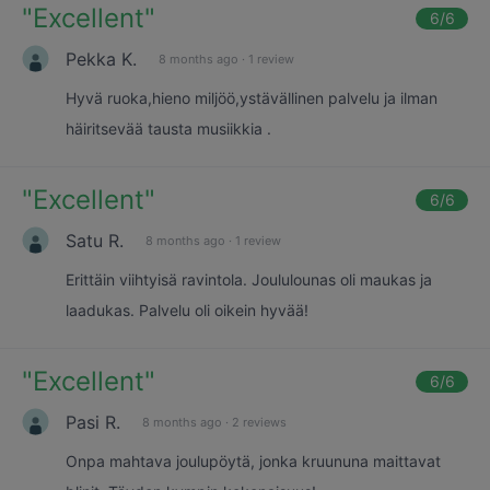
"
Excellent
"
6
/6
Pekka K.
8 months ago
·
1 review
Hyvä ruoka,hieno miljöö,ystävällinen palvelu ja ilman
häiritsevää tausta musiikkia .
"
Excellent
"
6
/6
Satu R.
8 months ago
·
1 review
Erittäin viihtyisä ravintola. Joululounas oli maukas ja
laadukas. Palvelu oli oikein hyvää!
"
Excellent
"
6
/6
Pasi R.
8 months ago
·
2 reviews
Onpa mahtava joulupöytä, jonka kruununa maittavat