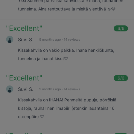
Yksi Suomen parhaista kahviloista!!! Ihana, rauhallinen
tunnelma. Aina rentouttava ja mieltä ylentävä ☺️🩷
"
Excellent
"
6
/6
Suvi S.
9 months ago
·
14 reviews
Kissakahvila on vakio paikka. Ihana henkilökunta,
tunnelma ja ihanat kisut🩷
"
Excellent
"
6
/6
Suvi S.
9 months ago
·
14 reviews
Kissakahvila on IHANA! Pehmeitä pupuja, pörröisiä
kissoja, rauhallinen ilmapiiri (etenkin lauantaina 16
eteenpäin) 🩷