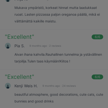
Mukava ympäristö, korkeat hinnat mutta laadukkaat
ruoat. Lasten pizzassa paljon oreganoa päällä, mikä ei
välttämättä kaikille maistu.
"
Excellent
"
6
/6
Pia S.
9 months ago
·
2 reviews
Aivan ihana kahvila.Rauhallinen tunnelma ja ystävällinen
tarjoilija.Tulen taas käymään!Kiitos !
"
Excellent
"
6
/6
Kenji Weis H.
9 months ago
·
24 reviews
beautiful atmosphere, good decorations, cute cats, cute
bunnies and good drinks