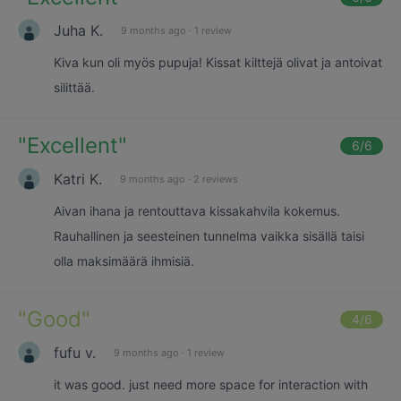
Juha K.
9 months ago
·
1 review
Kiva kun oli myös pupuja! Kissat kilttejä olivat ja antoivat
silittää.
"
Excellent
"
6
/6
Katri K.
9 months ago
·
2 reviews
Aivan ihana ja rentouttava kissakahvila kokemus.
Rauhallinen ja seesteinen tunnelma vaikka sisällä taisi
olla maksimäärä ihmisiä.
"
Good
"
4
/6
fufu v.
9 months ago
·
1 review
it was good. just need more space for interaction with