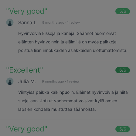
"
Very good
"
5
/6
Sanna I.
9 months ago
·
1 review
Hyvinvoivia kissoja ja kaneja! Säännöt huomioivat
eläinten hyvinvoinnin ja eläimillä on myös paikkoja
poistua liian innokkaiden asiakkaiden ulottumattomista.
"
Excellent
"
6
/6
Julia M.
9 months ago
·
1 review
Viihtyisä paikka kaikinpuolin. Eläimet hyvinvoivia ja niitä
suojellaan. Jotkut vanhemmat voisivat kyllä omien
lapsien kohdalla muistuttaa säännöistä.
"
Very good
"
5
/6