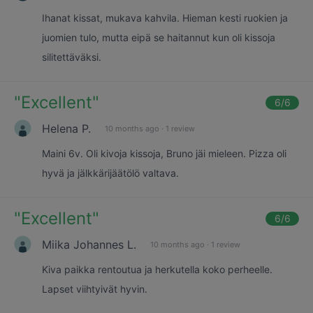
Ihanat kissat, mukava kahvila. Hieman kesti ruokien ja
juomien tulo, mutta eipä se haitannut kun oli kissoja
silitettäväksi.
"
Excellent
"
6
/6
Helena P.
10 months ago
·
1 review
Maini 6v. Oli kivoja kissoja, Bruno jäi mieleen. Pizza oli
hyvä ja jälkkärijäätölö valtava.
"
Excellent
"
6
/6
Miika Johannes L.
10 months ago
·
1 review
Kiva paikka rentoutua ja herkutella koko perheelle.
Lapset viihtyivät hyvin.