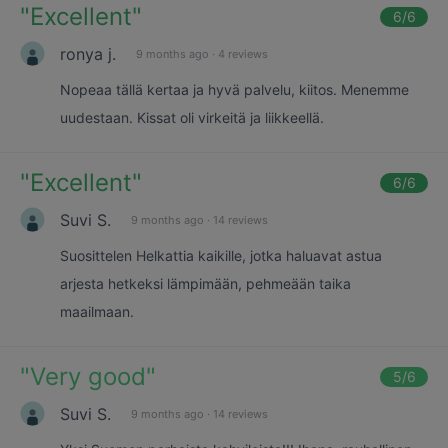
"
Excellent
"
6
/6
ronya j.
9 months ago
·
4 reviews
Nopeaa tällä kertaa ja hyvä palvelu, kiitos. Menemme
uudestaan. Kissat oli virkeitä ja liikkeellä.
"
Excellent
"
6
/6
Suvi S.
9 months ago
·
14 reviews
Suosittelen Helkattia kaikille, jotka haluavat astua
arjesta hetkeksi lämpimään, pehmeään taika
maailmaan.
"
Very good
"
5
/6
Suvi S.
9 months ago
·
14 reviews