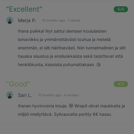
"
Excellent
"
6
/6
Merja P.
10 months ago
·
1 review
Ihana paikka! Nyt sattui olemaan koululaisten
lomaviikko ja ymmärrettävästi touhua ja meteliä
enemmän, ei silti häiritsevästi. Niin tunnelmallinen ja silti
hauska sisustus ja ensiluokkaista sekä tarjottavat että
henkilökunta, kissoista puhumattakaan. 😘
"
Good
"
4
/6
Sari L.
10 months ago
·
4 reviews
Ihanan hyvinvoivia kisuja. 😻 Wrapit olivat maukkaita ja
miljöö miellyttävä. Sylivauvalta peritty 6€ hassu.