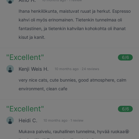
Ihana henkilökunta, maistuvat ruuat ja herkut. Espresso
kahvi oli myös erinomainen. Tietenkin tunnelmaa oli
fantastinen, ja tietenkin kahvilan kohokohta oli ihanat
kisut ja kanit.
"
Excellent
"
6
/6
Kenji Weis H.
10 months ago
·
24 reviews
very nice cats, cute bunnies, good atmosphere, calm
environment, clean cafe
"
Excellent
"
6
/6
Heidi C.
10 months ago
·
1 review
Mukava palvelu, rauhallinen tunnelma, hyvää ruokaa🤩