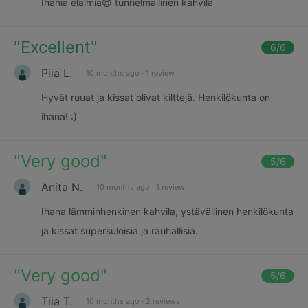
Ihania eläimiä😍 tunnelmallinen kahvila
"
Excellent
"
6
/6
Piia L.
10 months ago
·
1 review
Hyvät ruuat ja kissat olivat kilttejä. Henkilökunta on
ihana! :)
"
Very good
"
5
/6
Anita N.
10 months ago
·
1 review
Ihana lämminhenkinen kahvila, ystävällinen henkilökunta
ja kissat supersuloisia ja rauhallisia.
"
Very good
"
5
/6
Tiia T.
10 months ago
·
2 reviews