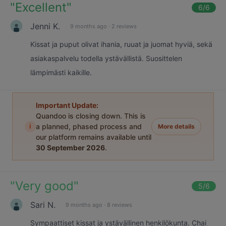
"
Excellent
"
6
/6
Jenni K.
9 months ago
·
2 reviews
Kissat ja puput olivat ihania, ruuat ja juomat hyviä, sekä
asiakaspalvelu todella ystävällistä. Suosittelen
lämpimästi kaikille.
Important Update:
Quandoo is closing down. This is
i
a planned, phased process and
More details
our platform remains available until
30 September 2026
.
"
Very good
"
5
/6
Sari N.
9 months ago
·
8 reviews
Sympaattiset kissat ja ystävällinen henkilökunta. Chai