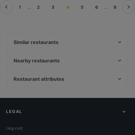
1
...
2
3
4
5
6
...
8
Similar restaurants
Viinibaari Apotek / Wine Bar Apotek
Saiko Robata
Nearby restaurants
Noodle Story Freda
Pho Nokis
Siipiweikot Kamppi
Wine & Tapas Helsinki
Restaurant attributes
Ravintola Domo
Passio
Kid-friendly Restaurants in Helsinki
Tiflisi
Bierhaus Kamppi
Cheap Eats in Helsinki
Monkey Rooftop Bar / Scandic Simonkenttä
Chicken Joint Lönkka
Gluten-free Options in Helsinki
Lappi Ravintola
OPPA Korean BBQ Kamppi Autotalo
LEGAL
English Speaking Restaurants in Helsinki
Lie Mi Kamppi
Más
Tourist-friendly Restaurants in Helsinki
Lopez Tacos Kamppi
Ravintola Sansar
Imprint
Ravintola Muru