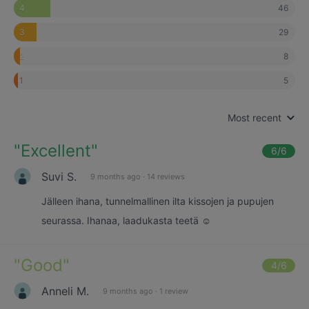
46
4
29
3
8
2
5
1
Most recent
"
Excellent
"
6
/6
Suvi S.
9 months ago
·
14 reviews
Jälleen ihana, tunnelmallinen ilta kissojen ja pupujen
seurassa. Ihanaa, laadukasta teetä ☺️
"
Good
"
4
/6
Anneli M.
9 months ago
·
1 review