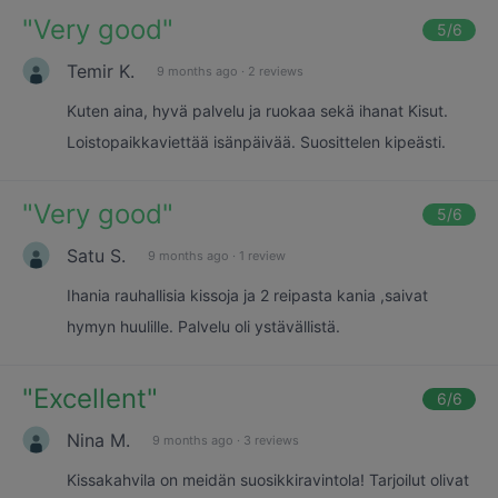
"
Very good
"
5
/6
Temir K.
9 months ago
·
2 reviews
Kuten aina, hyvä palvelu ja ruokaa sekä ihanat Kisut.
Loistopaikkaviettää isänpäivää. Suosittelen kipeästi.
"
Very good
"
5
/6
Satu S.
9 months ago
·
1 review
Ihania rauhallisia kissoja ja 2 reipasta kania ,saivat
hymyn huulille. Palvelu oli ystävällistä.
"
Excellent
"
6
/6
Nina M.
9 months ago
·
3 reviews
Kissakahvila on meidän suosikkiravintola! Tarjoilut olivat