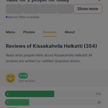
Show more
Special Offers available
Menu
Photos
Reviews
About
Reviews of Kissakahvila Helkatti (354)
Read what people think about Kissakahvila Helkatti! All
reviews are written by verified Quandoo diners.
5.1
/
6
354 reviews
178
6
88
5