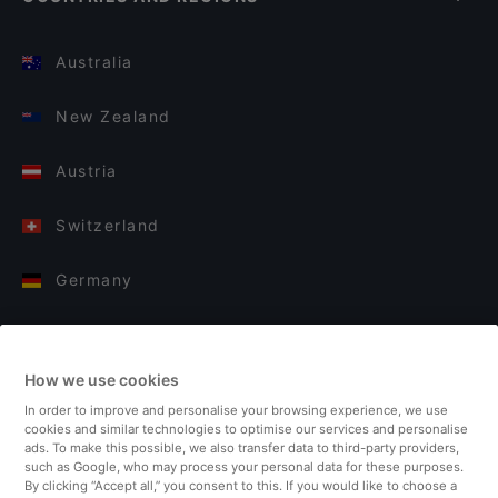
Australia
New Zealand
Austria
Switzerland
Germany
Italy
How we use cookies
Finland
In order to improve and personalise your browsing experience, we use
cookies and similar technologies to optimise our services and personalise
United Kingdom
ads. To make this possible, we also transfer data to third-party providers,
such as Google, who may process your personal data for these purposes.
By clicking “Accept all,” you consent to this. If you would like to choose a
Turkey