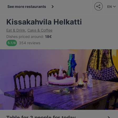
See more restaurants
EN
Kissakahvila Helkatti
Eat & Drink
,
Cake & Coffee
Dishes priced around
:
18€
354 reviews
5.1
/
6
Table for 2 people for today