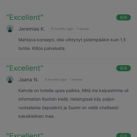
"
Excellent
"
6
/6
Jeremias K.
9 months ago
·
1 review
Mahtava konsepti, olisi viihtynyt pidempääkin kuin 1,5
tuntia. Kiitos palvelusta.
"
Excellent
"
6
/6
Jaana N.
9 months ago
·
1 review
Kahvila on todella upea paikka. Mitä me kaipasimme oli
information Ruotsin kiellä. Helsingissä käy paljon
ruotsalaisia (lapsiakin) ja Suomi on viellä virallisesti
kaksikielinen maa.
"
Excellent
"
6
/6