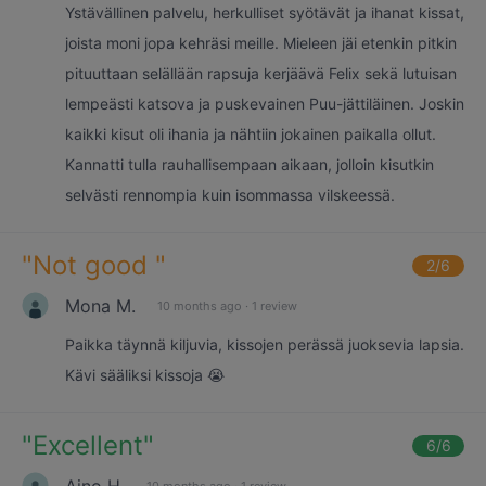
Ystävällinen palvelu, herkulliset syötävät ja ihanat kissat,
joista moni jopa kehräsi meille. Mieleen jäi etenkin pitkin
pituuttaan selällään rapsuja kerjäävä Felix sekä lutuisan
lempeästi katsova ja puskevainen Puu-jättiläinen. Joskin
kaikki kisut oli ihania ja nähtiin jokainen paikalla ollut.
Kannatti tulla rauhallisempaan aikaan, jolloin kisutkin
selvästi rennompia kuin isommassa vilskeessä.
"
Not good
"
2
/6
Mona M.
10 months ago
·
1 review
Paikka täynnä kiljuvia, kissojen perässä juoksevia lapsia.
Kävi sääliksi kissoja 😭
"
Excellent
"
6
/6
Aino H.
10 months ago
·
1 review