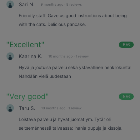
Sari N.
9 months ago
·
8 reviews
Friendly staff. Gave us good instructions about being
with the cats. Delicious pancake.
"
Excellent
"
6
/6
Kaarina K.
10 months ago
·
1 review
Hyvä ja joutuisa palvelu sekä ystävällinen henkilökunta!
Nähdään vielä uudestaan
"
Very good
"
5
/6
Taru S.
10 months ago
·
1 review
Loistava palvelu ja hyvät juomat ym. Tytär oli
seitsemännessä taivaassa: ihania pupuja ja kissoja.