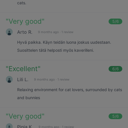
cats.
"
Very good
"
5
/6
Arto R.
9 months ago
·
1 review
Hyvä paikka. Käyn teidän luona joskus uudestaan.
Suosittelen tätä helposti myös kaverilleni.
"
Excellent
"
6
/6
Lili L.
9 months ago
·
1 review
Relaxing environment for cat lovers, surrounded by cats
and bunnies
"
Very good
"
5
/6
Pinja K.
9 months ago
·
1 review