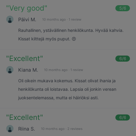
"
Very good
"
5
/6
Päivi M.
10 months ago
·
1 review
Rauhallinen, ystävällinen henkilökunta. Hyvää kahvia.
Kissat kilttejä myös puput. 😍
"
Excellent
"
6
/6
Kiana M.
10 months ago
·
1 review
Oli oikein mukava kokemus. Kissat olivat ihania ja
henkilökunta oli loistavaa. Lapsia oli jonkin verean
juoksentelemassa, mutta ei häiriöksi asti.
"
Excellent
"
6
/6
Riina S.
10 months ago
·
2 reviews