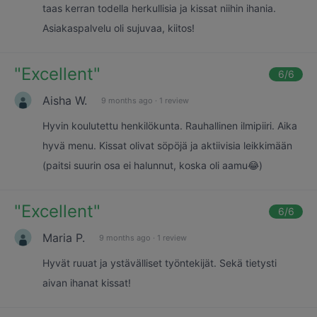
taas kerran todella herkullisia ja kissat niihin ihania.
Asiakaspalvelu oli sujuvaa, kiitos!
"
Excellent
"
6
/6
Aisha W.
9 months ago
·
1 review
Hyvin koulutettu henkilökunta. Rauhallinen ilmipiiri. Aika
hyvä menu. Kissat olivat söpöjä ja aktiivisia leikkimään
(paitsi suurin osa ei halunnut, koska oli aamu😂)
"
Excellent
"
6
/6
Maria P.
9 months ago
·
1 review
Hyvät ruuat ja ystävälliset työntekijät. Sekä tietysti
aivan ihanat kissat!