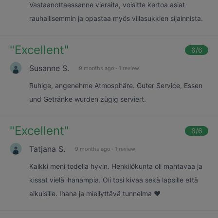
Vastaanottaessanne vieraita, voisitte kertoa asiat
rauhallisemmin ja opastaa myös villasukkien sijainnista.
"
Excellent
"
6
/6
Susanne S.
9 months ago
·
1 review
Ruhige, angenehme Atmosphäre. Guter Service, Essen
und Getränke wurden zügig serviert.
"
Excellent
"
6
/6
Tatjana S.
9 months ago
·
1 review
Kaikki meni todella hyvin. Henkilökunta oli mahtavaa ja
kissat vielä ihanampia. Oli tosi kivaa sekä lapsille että
aikuisille. Ihana ja miellyttävä tunnelma ❤️