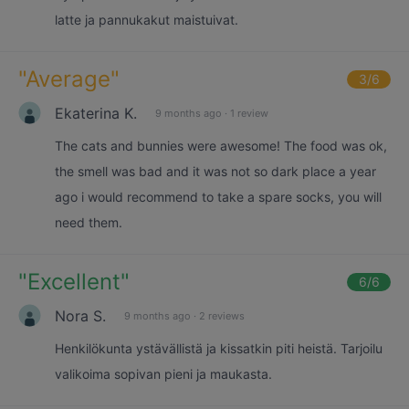
latte ja pannukakut maistuivat.
"
Average
"
3
/6
Ekaterina K.
9 months ago
·
1 review
The cats and bunnies were awesome! The food was ok,
the smell was bad and it was not so dark place a year
ago i would recommend to take a spare socks, you will
need them.
"
Excellent
"
6
/6
Nora S.
9 months ago
·
2 reviews
Henkilökunta ystävällistä ja kissatkin piti heistä. Tarjoilu
valikoima sopivan pieni ja maukasta.