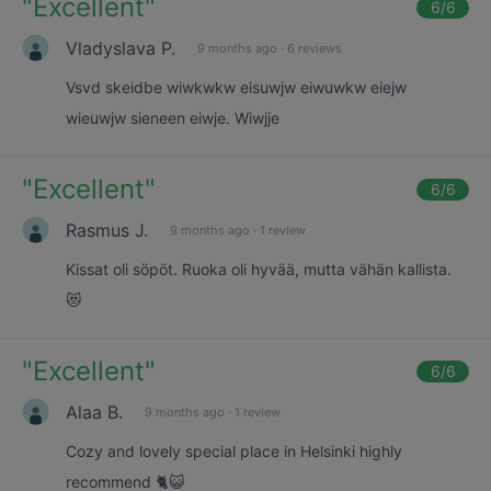
"
Excellent
"
6
/6
Vladyslava P.
9 months ago
·
6 reviews
Vsvd skeidbe wiwkwkw eisuwjw eiwuwkw eiejw
wieuwjw sieneen eiwje. Wiwjje
"
Excellent
"
6
/6
Rasmus J.
9 months ago
·
1 review
Kissat oli söpöt. Ruoka oli hyvää, mutta vähän kallista.
😻
"
Excellent
"
6
/6
Alaa B.
9 months ago
·
1 review
Cozy and lovely special place in Helsinki highly
recommend 🐈😺