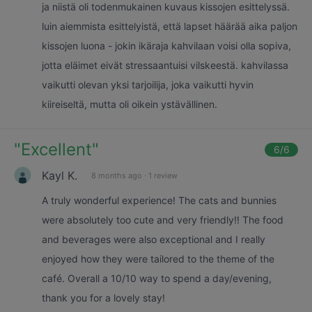
ja niistä oli todenmukainen kuvaus kissojen esittelyssä.
luin aiemmista esittelyistä, että lapset häärää aika paljon
kissojen luona - jokin ikäraja kahvilaan voisi olla sopiva,
jotta eläimet eivät stressaantuisi vilskeestä. kahvilassa
vaikutti olevan yksi tarjoilija, joka vaikutti hyvin
kiireiseltä, mutta oli oikein ystävällinen.
"
Excellent
"
6
/6
Kayl K.
8 months ago
·
1 review
A truly wonderful experience! The cats and bunnies
were absolutely too cute and very friendly!! The food
and beverages were also exceptional and I really
enjoyed how they were tailored to the theme of the
café. Overall a 10/10 way to spend a day/evening,
thank you for a lovely stay!