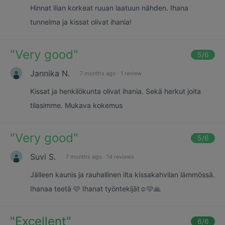
Hinnat liian korkeat ruuan laatuun nähden. Ihana
tunnelma ja kissat olivat ihania!
"
Very good
"
5
/6
Jannika N.
7 months ago
·
1 review
Kissat ja henkilökunta olivat ihania. Sekä herkut joita
tilasimme. Mukava kokemus
"
Very good
"
5
/6
Suvi S.
7 months ago
·
14 reviews
Jälleen kaunis ja rauhallinen ilta kissakahvilan lämmössä.
Ihanaa teetä 🩷 Ihanat työntekijät☺️🩷🙏
"
Excellent
"
6
/6