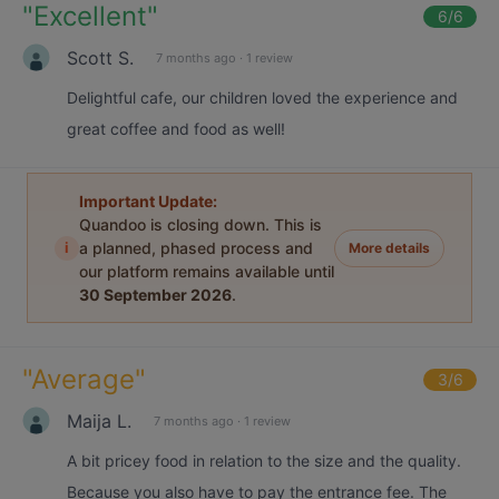
"
Excellent
"
6
/6
Scott S.
7 months ago
·
1 review
Delightful cafe, our children loved the experience and
great coffee and food as well!
Important Update:
Quandoo is closing down. This is
i
a planned, phased process and
More details
our platform remains available until
30 September 2026
.
"
Average
"
3
/6
Maija L.
7 months ago
·
1 review
A bit pricey food in relation to the size and the quality.
Because you also have to pay the entrance fee. The