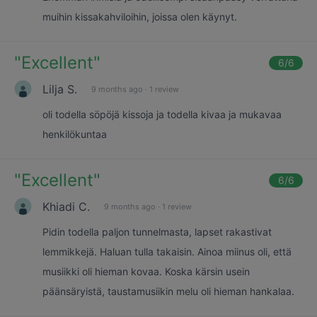
muihin kissakahviloihin, joissa olen käynyt.
"
Excellent
"
6
/6
Lilja S.
9 months ago
·
1 review
oli todella söpöjä kissoja ja todella kivaa ja mukavaa
henkilökuntaa
"
Excellent
"
6
/6
Khiadi C.
9 months ago
·
1 review
Pidin todella paljon tunnelmasta, lapset rakastivat
lemmikkejä. Haluan tulla takaisin. Ainoa miinus oli, että
musiikki oli hieman kovaa. Koska kärsin usein
päänsäryistä, taustamusiikin melu oli hieman hankalaa.