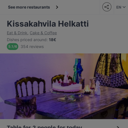
See more restaurants
EN
Kissakahvila Helkatti
Eat & Drink
,
Cake & Coffee
Dishes priced around
:
18€
354 reviews
5.1
/
6
Table for 2 people for today