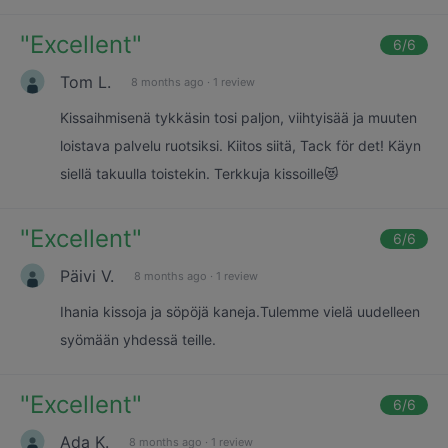
"
Excellent
"
6
/6
Tom L.
8 months ago
·
1 review
Kissaihmisenä tykkäsin tosi paljon, viihtyisää ja muuten
loistava palvelu ruotsiksi. Kiitos siitä, Tack för det! Käyn
siellä takuulla toistekin. Terkkuja kissoille😻
"
Excellent
"
6
/6
Päivi V.
8 months ago
·
1 review
Ihania kissoja ja söpöjä kaneja.Tulemme vielä uudelleen
syömään yhdessä teille.
"
Excellent
"
6
/6
Ada K.
8 months ago
·
1 review