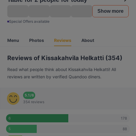
Show more
Special Offers available
Menu
Photos
Reviews
About
Reviews of Kissakahvila Helkatti (354)
Read what people think about Kissakahvila Helkatti! All
reviews are written by verified Quandoo diners.
5.1
/
6
354 reviews
178
6
88
5