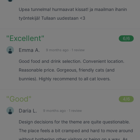
Upea tunnelma! hurmaavat kissat! ja maailman ihanin
työntekijä! Tullaan uudestaan <3
"
Excellent
"
6
/6
Emma A.
9 months ago
·
1 review
Good food and drink selection. Convenient location.
Reasonable price. Gorgeous, friendly cats (and
bunnies). Highly recommend to all cat lovers.
"
Good
"
4
/6
Daria L.
9 months ago
·
1 review
Design decisions for the theme are quite questionable.
The place feels a bit cramped and hard to move around
without bothering other visitors or being on a way. As