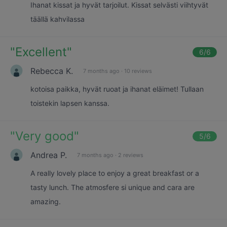
Ihanat kissat ja hyvät tarjoilut. Kissat selvästi viihtyvät
täällä kahvilassa
"
Excellent
"
6
/6
Rebecca K.
7 months ago
·
10 reviews
kotoisa paikka, hyvät ruoat ja ihanat eläimet! Tullaan
toistekin lapsen kanssa.
"
Very good
"
5
/6
Andrea P.
7 months ago
·
2 reviews
A really lovely place to enjoy a great breakfast or a
tasty lunch. The atmosfere si unique and cara are
amazing.