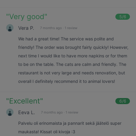
"
Very good
"
5
/6
Vera P.
7 months ago
·
1 review
We had a great time! The service was polite and
friendly! The order was brought fairly quickly! However,
next time I would like to have more napkins or for them
to be on the table. The cats are calm and friendly. The
restaurant is not very large and needs renovation, but
overall I definitely recommend it to animal lovers!
"
Excellent
"
6
/6
Eeva L.
7 months ago
·
1 review
Palvelu oli erinomaista ja pannarit sekä jäätelö super
maukasta! Kissat oli kivoja :3