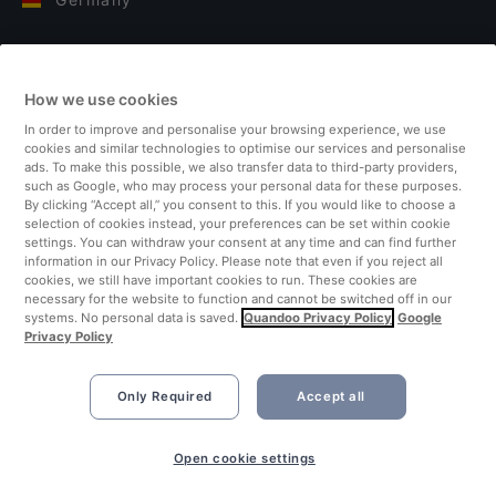
Italy
How we use cookies
Finland
In order to improve and personalise your browsing experience, we use
cookies and similar technologies to optimise our services and personalise
United Kingdom
ads. To make this possible, we also transfer data to third-party providers,
such as Google, who may process your personal data for these purposes.
By clicking “Accept all,” you consent to this. If you would like to choose a
Turkey
selection of cookies instead, your preferences can be set within cookie
settings. You can withdraw your consent at any time and can find further
information in our Privacy Policy. Please note that even if you reject all
Netherlands
cookies, we still have important cookies to run. These cookies are
necessary for the website to function and cannot be switched off in our
systems. No personal data is saved.
Quandoo Privacy Policy
Google
Singapore
Privacy Policy
Only Required
Accept all
Book Now
Open cookie settings
©2026 Quandoo GmbH i.L. All rights reserved