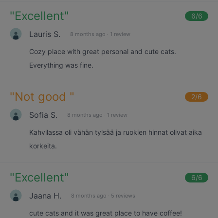
"
Excellent
"
6
/6
Lauris S.
8 months ago
·
1 review
Cozy place with great personal and cute cats.
Everything was fine.
"
Not good
"
2
/6
Sofia S.
8 months ago
·
1 review
Kahvilassa oli vähän tylsää ja ruokien hinnat olivat aika
korkeita.
"
Excellent
"
6
/6
Jaana H.
8 months ago
·
5 reviews
cute cats and it was great place to have coffee!