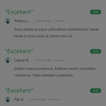
"
Excellent
"
6
/6
Pekka L.
7 months ago
·
1 review
Ihana paikka ja super ystävällinen henkilökunta! Ihanat
kissat ja hyvä ruoka ja juoma menu 👍
"
Excellent
"
6
/6
Leena R.
7 months ago
·
2 reviews
Erittäin mukava kokemus. Erilainen muihin kahviloihin
verrattuna. Tulen mielelläni uudestaan.
"
Excellent
"
6
/6
Pia S.
7 months ago
·
2 reviews