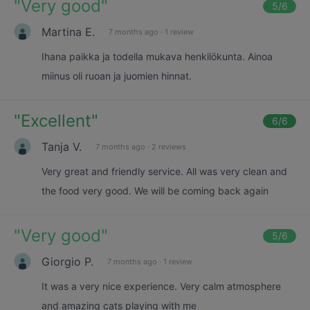
"
Very good
"
5
/6
Martina E.
7 months ago
·
1 review
Ihana paikka ja todella mukava henkilökunta. Ainoa
miinus oli ruoan ja juomien hinnat.
"
Excellent
"
6
/6
Tanja V.
7 months ago
·
2 reviews
Very great and friendly service. All was very clean and
the food very good. We will be coming back again
"
Very good
"
5
/6
Giorgio P.
7 months ago
·
1 review
It was a very nice experience. Very calm atmosphere
and amazing cats playing with me