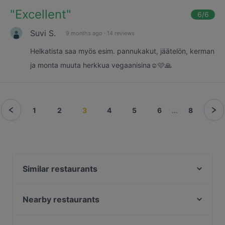
"
Excellent
"
6
/6
Suvi S.
9 months ago
·
14 reviews
Helkatista saa myös esim. pannukakut, jäätelön, kerman
ja monta muuta herkkua vegaanisina☺️🩷🙏
1
2
3
4
5
6
...
8
Similar restaurants
Viinibaari Apotek / Wine Bar Apotek
Saiko Robata
Nearby restaurants
Noodle Story Freda
GTC Café
Siipiweikot Kamppi