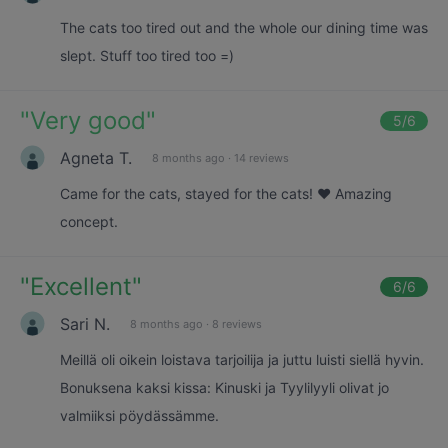
The cats too tired out and the whole our dining time was
slept. Stuff too tired too =)
"
Very good
"
5
/6
Agneta T.
8 months ago
·
14 reviews
Came for the cats, stayed for the cats! ❤️ Amazing
concept.
"
Excellent
"
6
/6
Sari N.
8 months ago
·
8 reviews
Meillä oli oikein loistava tarjoilija ja juttu luisti siellä hyvin.
Bonuksena kaksi kissa: Kinuski ja Tyylilyyli olivat jo
valmiiksi pöydässämme.