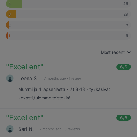
46
4
29
3
8
2
5
1
Most recent
"
Excellent
"
6
/6
Leena S.
7 months ago
·
1 review
Mummi ja 4 lapsenlasta - iät 8-13 - tykkäsivät
kovasti,tulemme toistekin!
"
Excellent
"
6
/6
Sari N.
7 months ago
·
8 reviews