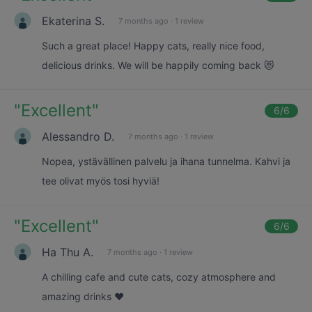
Ekaterina S.
7 months ago
·
1 review
Such a great place! Happy cats, really nice food,
delicious drinks. We will be happily coming back 😻
"
Excellent
"
6
/6
Alessandro D.
7 months ago
·
1 review
Nopea, ystävällinen palvelu ja ihana tunnelma. Kahvi ja
tee olivat myös tosi hyviä!
"
Excellent
"
6
/6
Ha Thu A.
7 months ago
·
1 review
A chilling cafe and cute cats, cozy atmosphere and
amazing drinks ❤️