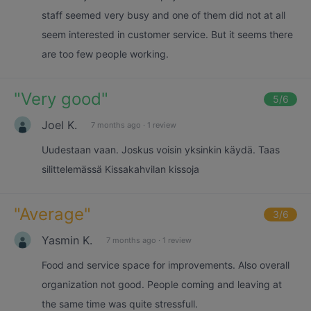
staff seemed very busy and one of them did not at all
seem interested in customer service. But it seems there
are too few people working.
"
Very good
"
5
/6
Joel K.
7 months ago
·
1 review
Uudestaan vaan. Joskus voisin yksinkin käydä. Taas
silittelemässä Kissakahvilan kissoja
"
Average
"
3
/6
Yasmin K.
7 months ago
·
1 review
Food and service space for improvements. Also overall
organization not good. People coming and leaving at
the same time was quite stressfull.