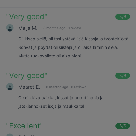
"
Very good
"
5
/6
Maija M.
8 months ago
·
1 review
Oli kivaa siellä, oli tosi ystävällisiä kissoja ja työntekijöitä.
Sohvat ja pöydät oli siistejä ja oli aika lämmin sielä.
Mutta ruokavalinto oli aika pieni.
"
Very good
"
5
/6
Maaret E.
8 months ago
·
8 reviews
Oikein kiva paikka, kissat ja puput ihania ja
jätskiannokset isoja ja maukkaita!
"
Excellent
"
6
/6