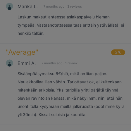
Marika L.
7 months ago
·
3 reviews
Laskun maksutilanteessa asiakaspalvelu hieman
tympeää. Vastaanotettaessa taas erittäin ystävällistä, ei
henkilö tällöin.
"
Average
"
3
/6
Emmi A.
7 months ago
·
1 review
Sisäänpääsymaksu 6€/hlö, mikä on liian paljon.
Naulakkotilaa liian vähän. Tarjottavat ok, ei kuitenkaan
mitenkään erikoisia. Yksi tarjoilija yritti pärjätä täynnä
olevan ravintolan kanssa, mikä näkyi mm. niin, että hän
unohti tulla kysymään meiltä jälkiruoista (odotimme kyllä
yli 30min). Kissat suloisia ja kauniita.