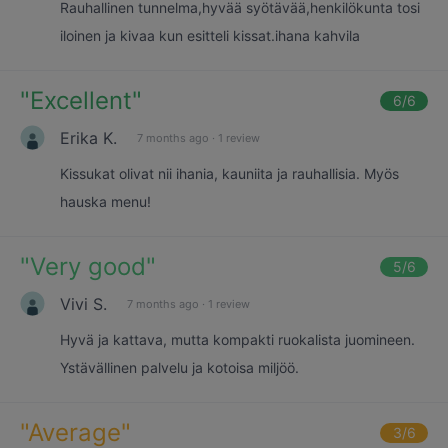
Rauhallinen tunnelma,hyvää syötävää,henkilökunta tosi
iloinen ja kivaa kun esitteli kissat.ihana kahvila
"
Excellent
"
6
/6
Erika K.
7 months ago
·
1 review
Kissukat olivat nii ihania, kauniita ja rauhallisia. Myös
hauska menu!
"
Very good
"
5
/6
Vivi S.
7 months ago
·
1 review
Hyvä ja kattava, mutta kompakti ruokalista juomineen.
Ystävällinen palvelu ja kotoisa miljöö.
"
Average
"
3
/6