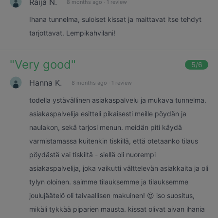
Raija N.
8 months ago
·
1 review
Ihana tunnelma, suloiset kissat ja maittavat itse tehdyt
tarjottavat. Lempikahvilani!
"
Very good
"
5
/6
Hanna K.
8 months ago
·
1 review
todella ystävällinen asiakaspalvelu ja mukava tunnelma.
asiakaspalvelija esitteli pikaisesti meille pöydän ja
naulakon, sekä tarjosi menun. meidän piti käydä
varmistamassa kuitenkin tiskillä, että otetaanko tilaus
pöydästä vai tiskiltä - siellä oli nuorempi
asiakaspalvelija, joka vaikutti välttelevän asiakkaita ja oli
tylyn oloinen. saimme tilauksemme ja tilauksemme
joulujäätelö oli taivaallisen makuinen! 😍 iso suositus,
mikäli tykkää piparien mausta. kissat olivat aivan ihania