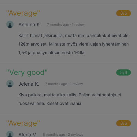
"
Average
"
3
/6
Anniina K.
7 months ago
·
1 review
Kalliit hinnat jälkiruuilla, mutta mm.pannukakut eivät ole
12€:n arvoiset. Miinusta myös vierailuajan lyhentäminen
1,5€ ja pääsymaksun nosto 1€:lla.
"
Very good
"
5
/6
Jelena K.
7 months ago
·
1 review
Kiva paikka, mutta aika kallis. Paljon vaihtoehtoja ei
ruokavalioille. Kissat ovat ihania.
"
Average
"
3
/6
Alena V.
8 months ago
·
2 reviews