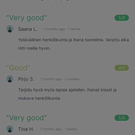
"
Very good
"
5
/6
Saana L.
7 months ago
·
1 review
Ystävällinen henkilökunta ja ihana tunnelma. Varattu aika
riitti meille hyvin.
"
Good
"
4
/6
Pirjo S.
7 months ago
·
2 reviews
Tarjoilu hyvä myös lapsia ajatellen. Ihanat kissat ja
mukava henkilökunta.
"
Very good
"
5
/6
Tina H.
7 months ago
·
1 review