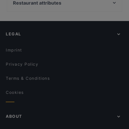
Pueblo Bar y Taqueria
Restaurant attributes
Ravintola Domo
Factory Kamppi
Kid-friendly Restaurants in Helsinki
Tiflisi
Il Centro - Scandic Helsinki Hub
Cheap Eats in Helsinki
Monkey Rooftop Bar / Scandic Simonkenttä
Restaurant Armenian House
Gluten-free Options in Helsinki
Lappi Ravintola
Ekberg
LEGAL
English Speaking Restaurants in Helsinki
Lie Mi Kamppi
YUWA`S
Tourist-friendly Restaurants in Helsinki
Lopez Tacos Kamppi
Bröd Punavuori
Imprint
John Scott's Arkadia
Marski by Scandic Breakfast
Privacy Policy
Terms & Conditions
Cookies
ABOUT