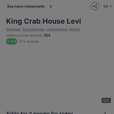
See more restaurants
EN
King Crab House Levi
Seafood
,
Scandinavian
,
International
,
Nordic
Dishes priced around
:
35€
471 reviews
5.4
/
6
1
/
5
Table for 2 people for today