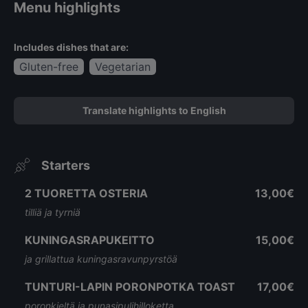
Menu highlights
Includes dishes that are:
Gluten-free
Vegetarian
Translate highlights to English
Starters
2 TUORETTA OSTERIA
13,00€
tilliä ja tyrniä
KUNINGASRAPUKEITTO
15,00€
ja grillattua kuningasravunpyrstöä
TUNTURI-LAPIN PORONPOTKA TOAST
17,00€
poronkieltä ja punasipulihilloketta