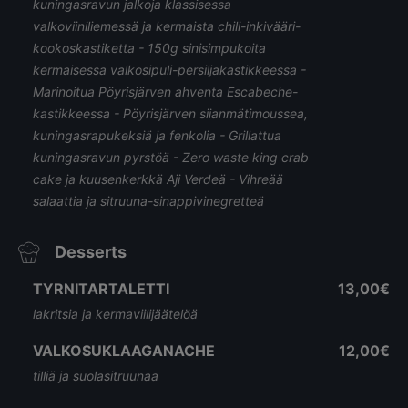
kuningasravun jalkoja klassisessa
valkoviiniliemessä ja kermaista chili-inkivääri-
kookoskastiketta - 150g sinisimpukoita
kermaisessa valkosipuli-persiljakastikkeessa -
Marinoitua Pöyrisjärven ahventa Escabeche-
kastikkeessa - Pöyrisjärven siianmätimoussea,
kuningasrapukeksiä ja fenkolia - Grillattua
kuningasravun pyrstöä - Zero waste king crab
cake ja kuusenkerkkä Aji Verdeä - Vihreää
salaattia ja sitruuna-sinappivinegretteä
Desserts
TYRNITARTALETTI
13,00€
lakritsia ja kermaviilijäätelöä
VALKOSUKLAAGANACHE
12,00€
tilliä ja suolasitruunaa