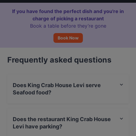
If you have found the perfect dish and you're in
charge of picking a restaurant
Book a table before they’re gone
Book Now
Frequently asked questions
Does King Crab House Levi serve
Seafood food?
Yes, the restaurant King Crab House Levi serves
Seafood food and also serves Scandinavian,
Does the restaurant King Crab House
International, Nordic food.
Levi have parking?