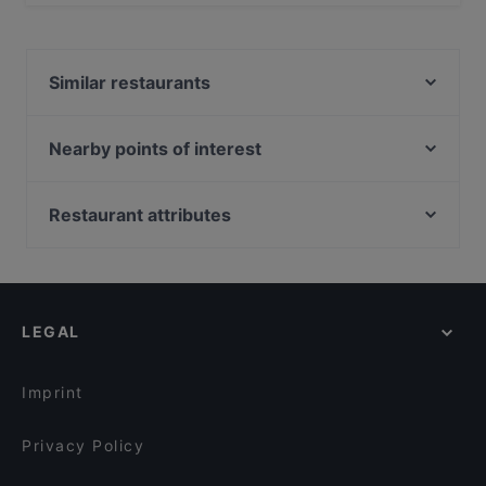
Yes, the restaurant King Crab House Levi has Street
Parking.
Similar restaurants
Ravintola Asia
Hullu Poro Bistro
Nearby points of interest
Pihvipirtti
Kaisaniemen kasvitieteellinen puutarha, Helsinki
Ravintola Ämmilä
Kaisaniemen puisto, Helsinki
Restaurant attributes
Wanha Hullu Poro
WHS Teatteri Union, Helsinki
Gluten-free Options in Kittilä
Ravintola Kammi
Vapaamuurarin hauta, Helsinki
Restaurants For Groups in Kittilä
Villi's Dinner
Pitkäsilta, Helsinki
Kid-friendly Restaurants in Kittilä
Reindeer Manor Levi
LEGAL
Restaurants For Business Lunch in Kittilä
Ravintola Tonttula
English Speaking Restaurants in Kittilä
Imprint
Privacy Policy