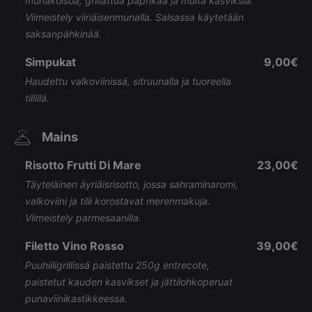
munakoisoa, grillattua paprikaa ja muita kasviksia.
Viimeistely viiriäisenmunalla. Salsassa käytetään
saksanpähkinää.
Simpukat
9,00€
Haudettu valkoviinissä, sitruunalla ja tuoreella
tillillä.
Mains
Risotto Frutti Di Mare
23,00€
Täyteläinen äyriäisrisotto, jossa sahraminaromi,
valkoviini ja tilli korostavat merenmakuja.
Viimeistely parmesaanilla.
Filetto Vino Rosso
39,00€
Puuhiiligrillissä paistettu 250g entrecote,
paistetut kauden kasvikset ja jättilohkoperuat
punaviinikastikkeessa.