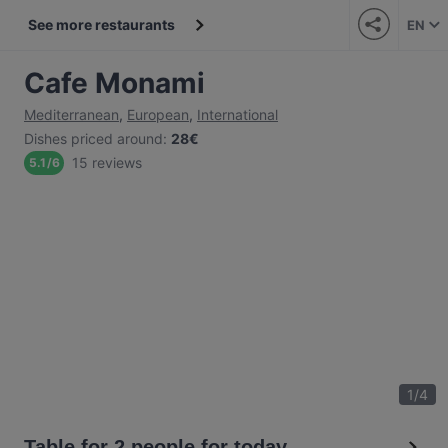
See more restaurants
EN
Cafe Monami
Mediterranean
,
European
,
International
Dishes priced around
:
28€
15 reviews
5.1
/
6
1
/
4
Table for 2 people for today