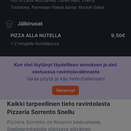
Fior Di Latte Mozzarella, Cured Ham, Cherry
Tomatoes, Parmesan Flakes &amp; Rocket Salad
Jälkiruoat
PIZZA ALLA NUTELLA
9,50€
1-2 hengelle Nutellapizza
Kun olet löytänyt täydellisen annoksen ja olet
vastuussa ravintolavalinnasta
Varaa pöytä ja käy herkuttelemaan!
Varaa nyt
Kaikki tarpeellinen tieto ravintolasta
Pizzeria Sorrento Snellu
Pizzeria Sorrento on Kuopion keskustassa,
Snellmaninkadulla sijaitseva eläväinen