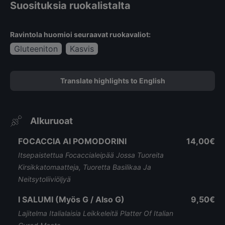
Suosituksia ruokalistalta
Ravintola huomioi seuraavat ruokavaliot:
Gluteeniton
Kasvis
Translate highlights to English
Alkuruoat
FOCACCIA AI POMODORINI
14,00€
Itsepaistettua Focaccialeipää Jossa Tuoreita
Kirsikkatomaatteja, Tuoretta Basilikaa Ja
Neitsytoliiviöljyä
I SALUMI (Myös G / Also G)
9,50€
Lajitelma Italialaisia Leikkeleitä Platter Of Italian