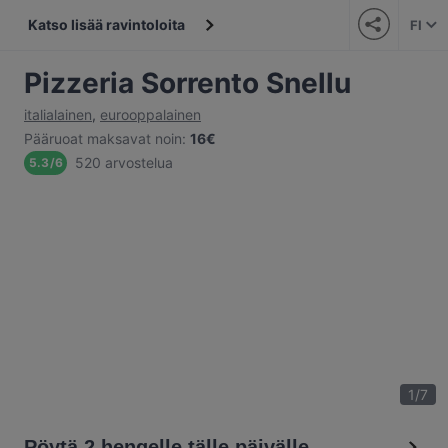
Katso lisää ravintoloita
FI
Pizzeria Sorrento Snellu
italialainen
,
eurooppalainen
Pääruoat maksavat noin
:
16€
520 arvostelua
5.3
/
6
1
/
7
Pöytä 2 hengelle tälle päivälle