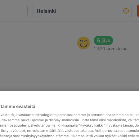
5.3
/
6
1 370 arvostelua
ytämme evästeitä
ästeitä ja vastaavia teknologioita parantaaksemme ja personoidaksemme selailuk
idaksemme palvelujamme ja display-mainoksia. Jotta tämä olisi mahdollista, välitä
nen osapuolen palvelutarjoajille. Klikkaamalla “Hyväksy kaikki”, hyväksyn tämän. Jo
a tietyt evästeet, ne voidaan määrittää evästeasetuksissa. Voit peruuttaa suostumuks
sätietoja saat Yksityisyyskäytännöistämme. Huomaa, että vaikka hylkäät kaikki eväste