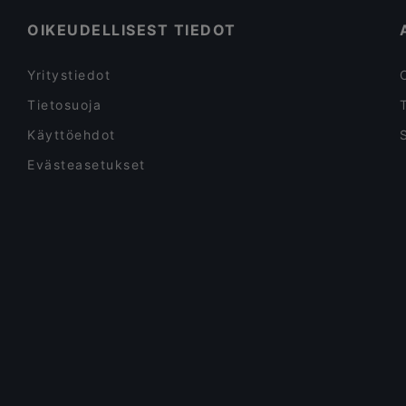
tunnelmoiden samalla Lapin taikaa Kampissa kesk
OIKEUDELLISEST TIEDOT
Yritystiedot
Tietosuoja
Käyttöehdot
Evästeasetukset