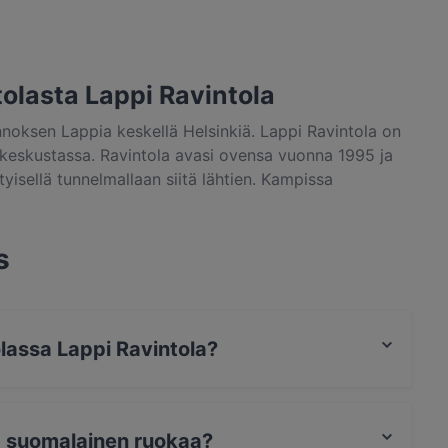
ntolasta Lappi Ravintola
noksen Lappia keskellä Helsinkiä. Lappi Ravintola on
keskustassa. Ravintola avasi ovensa vuonna 1995 ja
tyisellä tunnelmallaan siitä lähtien. Kampissa
 kotimaisista, puhtaista ja tuoreista raaka-aineista.
nilla otteella taidokkaasti valmistettu ruoka sekä
tus ovat ne tekijät jotka nostavat ravintolan
s
olassa Lappi Ravintola?
Mastercard, Diners / JCB, Debit / Maestro,
la suomalainen ruokaa?