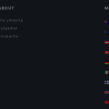
ellä Helsinkiä.
ABOUT
M
Ota yhteyttä
Työpaikat
Sivukartta