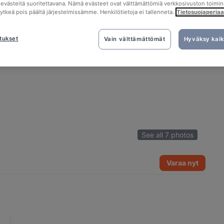
tä evästeitä suoritettavana. Nämä evästeet ovat välttämättömiä verkkosivuston toimin
kytkeä pois päältä järjestelmissämme. Henkilötietoja ei tallenneta.
Tietosuojaperiaa
tukset
Vain välttämättömät
Hyväksy kaik
See all 7 photos
Varaa nyt