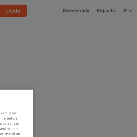
Löydä
Rekisteröidy
Kirjaudu
FI
okemustasi
mme tietoja
s sen sijaan
esi milloin
et, meillä on