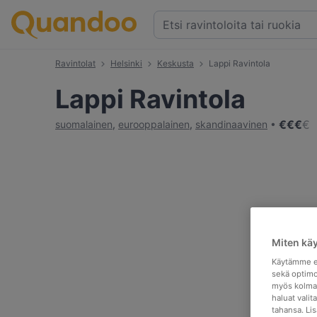
Ravintolat
Helsinki
Keskusta
Lappi Ravintola
Lappi Ravintola
€
€
€
€
suomalainen
,
eurooppalainen
,
skandinaavinen
Miten kä
Käytämme ev
sekä optimo
myös kolman
haluat valit
tahansa. Li