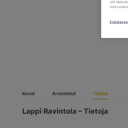
silti tärkei
niitä voida 
Evästease
Kuvat
Arvostelut
Tietoja
Lappi Ravintola – Tietoja