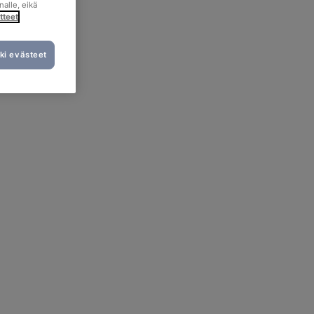
nalle, eikä
tteet
ki evästeet