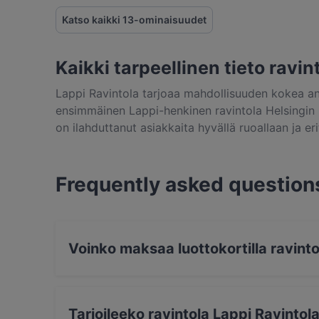
Katso kaikki 13-ominaisuudet
Kaikki tarpeellinen tieto ravi
Lappi Ravintola tarjoaa mahdollisuuden kokea an
ensimmäinen Lappi-henkinen ravintola Helsingin 
on ilahduttanut asiakkaita hyvällä ruoallaan ja eri
Annankadulla sijaitsevan ravintolan ruoka tehdään
Perinteisistä resepteistä ammentava, mutta moder
ainutlaatuinen Lapin taikaa huokuva kodikas sisus
Frequently asked question
käymisen arvoiseksi paikaksi.
Voinko maksaa luottokortilla ravint
Kyllä, voit maksaa seuraavilla korteilla: Visa, 
Lähimaksu, Amex.
Tarjoileeko ravintola Lappi Ravinto