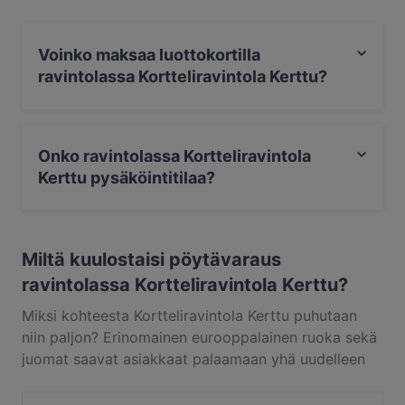
Turku.
Voinko maksaa luottokortilla
ravintolassa Kortteliravintola Kerttu?
Kyllä, voit maksaa seuraavilla korteilla: Apple Pay, Visa,
Mastercard, Debit / Maestro, Lähimaksu.
Onko ravintolassa Kortteliravintola
Kerttu pysäköintitilaa?
Kyllä, ravintolassa Kortteliravintola Kerttu on
Katupysäköinti.
Miltä kuulostaisi pöytävaraus
ravintolassa Kortteliravintola Kerttu?
Miksi kohteesta Kortteliravintola Kerttu puhutaan
niin paljon? Erinomainen eurooppalainen ruoka sekä
juomat saavat asiakkaat palaamaan yhä uudelleen
kohteeseen Kortteliravintola Kerttu. Kortteliravintola
Kerttu sijaitsee alueella Keskusta, Turku, ja tarjoilee