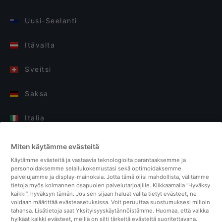
Uusi-Seelanti
Itävalta
Sveitsi
Saksa
Italia
Suomi
Miten käytämme evästeitä
Käytämme evästeitä ja vastaavia teknologioita parantaaksemme ja
Yhdistyneet kuningaskunnat
personoidaksemme selailukokemustasi sekä optimoidaksemme
palvelujamme ja display-mainoksia. Jotta tämä olisi mahdollista, välitämme
tietoja myös kolmannen osapuolen palvelutarjoajille. Klikkaamalla “Hyväksy
Turkki
kaikki”, hyväksyn tämän. Jos sen sijaan haluat valita tietyt evästeet, ne
voidaan määrittää evästeasetuksissa. Voit peruuttaa suostumuksesi milloin
tahansa. Lisätietoja saat Yksityisyyskäytännöistämme. Huomaa, että vaikka
Alankomaat
hylkäät kaikki evästeet, meillä on silti tärkeitä evästeitä suoritettavana.