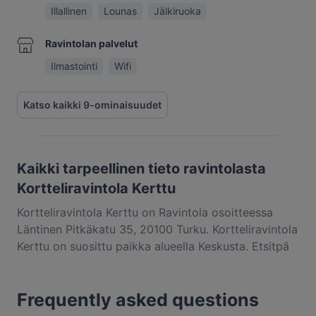
Illallinen
Lounas
Jälkiruoka
Ravintolan palvelut
Ilmastointi
Wifi
Katso kaikki 9-ominaisuudet
Kaikki tarpeellinen tieto ravintolasta
Kortteliravintola Kerttu
Kortteliravintola Kerttu on Ravintola osoitteessa
Läntinen Pitkäkatu 35, 20100 Turku. Kortteliravintola
Kerttu on suosittu paikka alueella Keskusta. Etsitpä
pientä purtavaa tai pitkän kaavan
herkuttelukokemusta, kannattaa tutustua kohteen
Frequently asked questions
Kortteliravintola Kerttu annoksiin ja kokea
autenttinen eurooppalainen ruoka kaupungissa