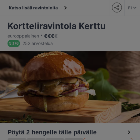
Katso lisää ravintoloita
FI
Kortteliravintola Kerttu
€
€
€
€
eurooppalainen
252 arvostelua
5.1
/
6
Pöytä 2 hengelle tälle päivälle