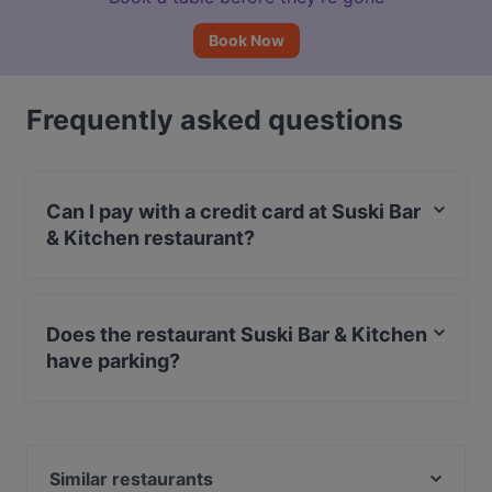
Book Now
Frequently asked questions
Can I pay with a credit card at Suski Bar
& Kitchen restaurant?
Yes, you can pay with Apple Pay, Visa, MasterCard,
Debit / Maestro Card, Contactless payment.
Does the restaurant Suski Bar & Kitchen
have parking?
Yes, the restaurant Suski Bar & Kitchen has Street
Parking.
Similar restaurants