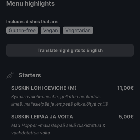
Menu highlights
Includes dishes that are:
Gluten-free
Vegan
Vegetarian
Translate highlights to English
Starters
SUSKIN LOHI CEVICHE (M)
11,00€
Kylmäsavulohi-ceviche, grillattua avokadoa,
limeä, mallasleipää ja lempeää pikkelöityä chiliä
SUSKIN LEIPÄÄ JA VOITA
5,00€
Mad Hopper -mallasleipää sekä ruskistettua &
vaahdotettua voita