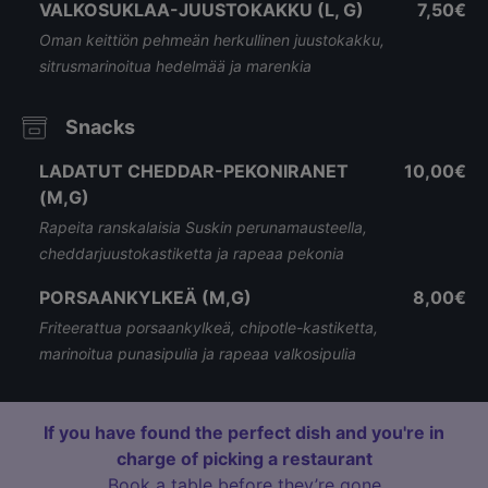
VALKOSUKLAA-JUUSTOKAKKU (L, G)
7,50€
Oman keittiön pehmeän herkullinen juustokakku,
sitrusmarinoitua hedelmää ja marenkia
Snacks
LADATUT CHEDDAR-PEKONIRANET
10,00€
(M,G)
Rapeita ranskalaisia Suskin perunamausteella,
cheddarjuustokastiketta ja rapeaa pekonia
PORSAANKYLKEÄ (M,G)
8,00€
Friteerattua porsaankylkeä, chipotle-kastiketta,
marinoitua punasipulia ja rapeaa valkosipulia
If you have found the perfect dish and you're in
charge of picking a restaurant
Book a table before they’re gone