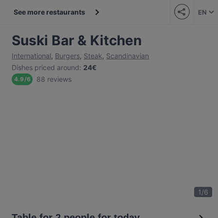
See more restaurants
EN
Suski Bar & Kitchen
International
,
Burgers
,
Steak
,
Scandinavian
Dishes priced around
:
24€
88 reviews
4.9
/
6
1
/
6
Table for 2 people for today