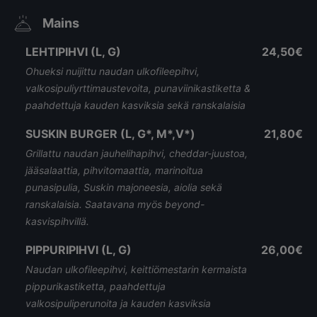
Mains
LEHTIPIHVI (L, G)
24,50€
Ohueksi nuijittu naudan ulkofileepihvi,
valkosipuliyrttimaustevoita, punaviinikastiketta &
paahdettuja kauden kasviksia sekä ranskalaisia
SUSKIN BURGER (L, G*, M*,V*)
21,80€
Grillattu naudan jauhelihapihvi, cheddar-juustoa,
jääsalaattia, pihvitomaattia, marinoitua
punasipulia, Suskin majoneesia, aiolia sekä
ranskalaisia. Saatavana myös beyond-
kasvispihvillä.
PIPPURIPIHVI (L, G)
26,00€
Naudan ulkofileepihvi, keittiömestarin kermaista
pippurikastiketta, paahdettuja
valkosipuliperunoita ja kauden kasviksia