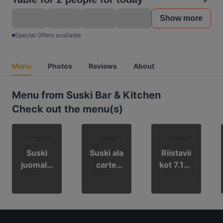
Show more
Special Offers available
Menu
Photos
Reviews
About
Menu from Suski Bar & Kitchen
Check out the menu(s)
Suski
Suski ala
Riistavii
juomalis
carte
kot 7.10-
ta 2025
lista
2.11.202
2025
5