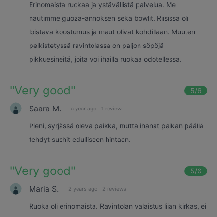
Erinomaista ruokaa ja ystävällistä palvelua. Me
nautimme guoza-annoksen sekä bowlit. Riisissä oli
loistava koostumus ja maut olivat kohdillaan. Muuten
pelkistetyssä ravintolassa on paljon söpöjä
pikkuesineitä, joita voi ihailla ruokaa odotellessa.
"
Very good
"
5
/6
Saara M.
a year ago
·
1 review
Pieni, syrjässä oleva paikka, mutta ihanat paikan päällä
tehdyt sushit edulliseen hintaan.
"
Very good
"
5
/6
Maria S.
2 years ago
·
2 reviews
Ruoka oli erinomaista. Ravintolan valaistus liian kirkas, ei