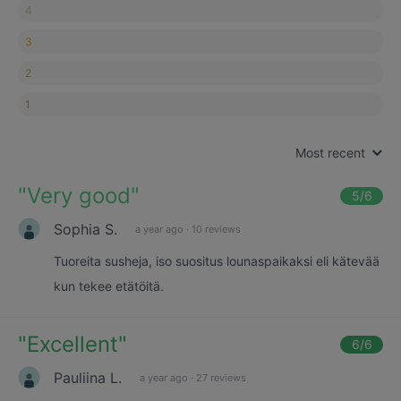
4
3
2
1
Most recent
"
Very good
"
5
/6
Sophia S.
a year ago
·
10 reviews
Tuoreita susheja, iso suositus lounaspaikaksi eli kätevää
kun tekee etätöitä.
"
Excellent
"
6
/6
Pauliina L.
a year ago
·
27 reviews