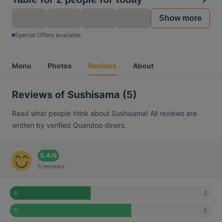
Show more
Special Offers available
Menu
Photos
Reviews
About
Reviews of Sushisama (5)
Read what people think about Sushisama! All reviews are
written by verified Quandoo diners.
5.4
/
6
5 reviews
2
6
3
5