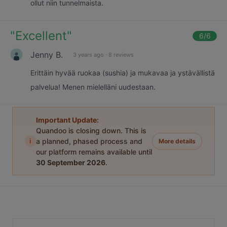
ollut niin tunnelmaista.
"
Excellent
"
6
/6
Jenny B.
3 years ago
·
8 reviews
Erittäin hyvää ruokaa (sushia) ja mukavaa ja ystävällistä
palvelua! Menen mielelläni uudestaan.
Important Update:
Quandoo is closing down. This is
i
a planned, phased process and
More details
our platform remains available until
30 September 2026
.