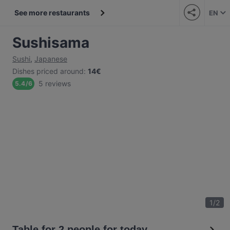
See more restaurants
EN
Sushisama
Sushi
,
Japanese
Dishes priced around
:
14€
5 reviews
5.4
/
6
1
/
2
Table for 2 people for today