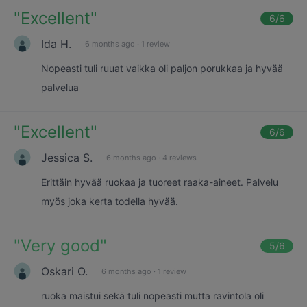
"
Excellent
"
6
/6
Ida H.
6 months ago
·
1 review
Nopeasti tuli ruuat vaikka oli paljon porukkaa ja hyvää
palvelua
"
Excellent
"
6
/6
Jessica S.
6 months ago
·
4 reviews
Erittäin hyvää ruokaa ja tuoreet raaka-aineet. Palvelu
myös joka kerta todella hyvää.
"
Very good
"
5
/6
Oskari O.
6 months ago
·
1 review
ruoka maistui sekä tuli nopeasti mutta ravintola oli