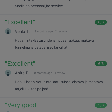
Snelle en persoonlijke service
"
Excellent
"
6
/6
Venla T.
9 months ago
·
2 reviews
Hyvä hinta-laatusuhde ja hyvää ruokaa, mukava
tunnelma ja ystävälliset tarjoilijat.
"
Excellent
"
6
/6
Anita P.
9 months ago
·
1 review
Herkulliset siivet, hinta laatusuhde loistava ja mahtava
tarjoilu, kiitos paljon!
"
Very good
"
5
/6