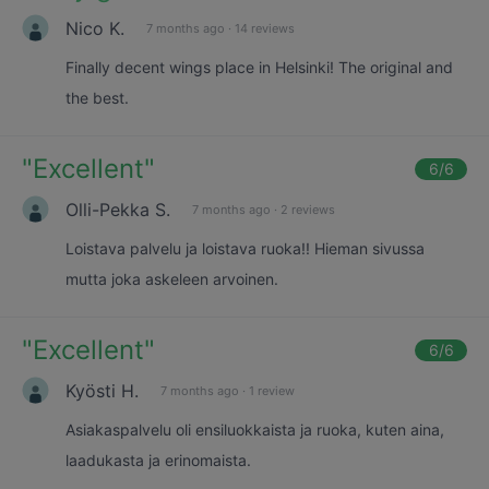
Nico K.
7 months ago
·
14 reviews
Finally decent wings place in Helsinki! The original and
the best.
"
Excellent
"
6
/6
Olli-Pekka S.
7 months ago
·
2 reviews
Loistava palvelu ja loistava ruoka!! Hieman sivussa
mutta joka askeleen arvoinen.
"
Excellent
"
6
/6
Kyösti H.
7 months ago
·
1 review
Asiakaspalvelu oli ensiluokkaista ja ruoka, kuten aina,
laadukasta ja erinomaista.