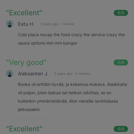
"
Excellent
"
6
/6
Eetu H.
2 years ago
·
1 review
Cold place nocap the food crazy the service crazy the
sauce options mm mm banger
"
Very good
"
5
/6
Aleksanteri J.
2 years ago
·
2 reviews
Ruoka oli erittäin hyvää, ja kokemus mukava. Asiakkaita
oli paljon, joten laskua sai hetken odottaa, se on
kuitenkin ymmärrettävää. Aion vierailla ravintolassa
jatkossakin.
"
Excellent
"
6
/6