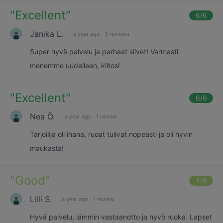
"
Excellent
"
6
/6
Janika L.
a year ago
·
3 reviews
Super hyvä palvelu ja parhaat siivet! Varmasti
menemme uudelleen, kiitos!
"
Excellent
"
6
/6
Nea Ö.
a year ago
·
1 review
Tarjoilija oli ihana, ruoat tulivat nopeasti ja oli hyvin
maukasta!
"
Good
"
4
/6
Lilli S.
a year ago
·
1 review
Hyvä palvelu, lämmin vastaanotto ja hyvö ruoka. Lapset