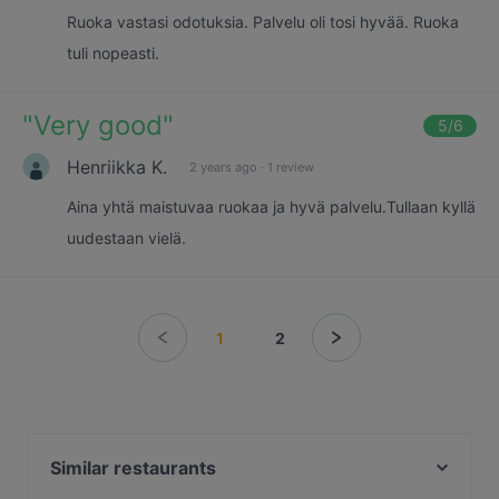
Ruoka vastasi odotuksia. Palvelu oli tosi hyvää. Ruoka
tuli nopeasti.
"
Very good
"
5
/6
Henriikka K.
2 years ago
·
1 review
Aina yhtä maistuvaa ruokaa ja hyvä palvelu.Tullaan kyllä
uudestaan vielä.
1
2
Similar restaurants