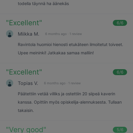
todella täynnä ha äänekäs
"
Excellent
"
6
/6
Miikka M.
6 months ago
·
1 review
Ravintola huomioi hienosti etukäteen ilmoitetut toiveet.
Upee meininki! Jatkakaa samaa malliin!
"
Excellent
"
6
/6
Topias V.
6 months ago
·
1 review
Päätettiin vetää villiks ja ostettiin 20 siipeä kaverin
kanssa. Opittiin myös opiskelija-alennuksesta. Tullaan
takaisin.
"
Very good
"
5
/6