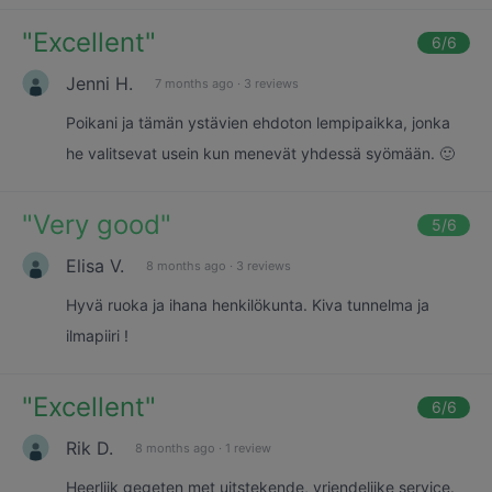
"
Excellent
"
6
/6
Jenni H.
7 months ago
·
3 reviews
Poikani ja tämän ystävien ehdoton lempipaikka, jonka
he valitsevat usein kun menevät yhdessä syömään. 🙂
"
Very good
"
5
/6
Elisa V.
8 months ago
·
3 reviews
Hyvä ruoka ja ihana henkilökunta. Kiva tunnelma ja
ilmapiiri !
"
Excellent
"
6
/6
Rik D.
8 months ago
·
1 review
Heerlijk gegeten met uitstekende, vriendelijke service.