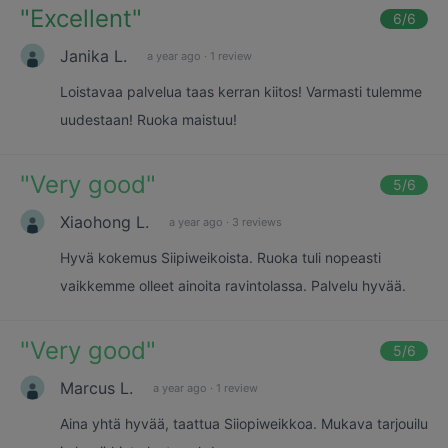
"
Excellent
"
6
/6
Janika L.
a year ago
·
1 review
Loistavaa palvelua taas kerran kiitos! Varmasti tulemme
uudestaan! Ruoka maistuu!
"
Very good
"
5
/6
Xiaohong L.
a year ago
·
3 reviews
Hyvä kokemus Siipiweikoista. Ruoka tuli nopeasti
vaikkemme olleet ainoita ravintolassa. Palvelu hyvää.
"
Very good
"
5
/6
Marcus L.
a year ago
·
1 review
Aina yhtä hyvää, taattua Siiopiweikkoa. Mukava tarjouilu