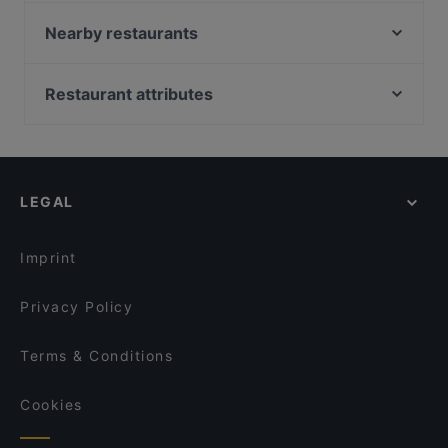
Viinibaari Apotek / Wine Bar Apotek
Tiflisi
Nearby restaurants
Kissakahvila Helkatti
Monkey Rooftop Bar / Scandic Simonkenttä
GTC Café
Ravintola Halikarnas
Restaurant attributes
Pueblo Bar y Taqueria
Wine & Tapas Helsinki
Restaurants For Groups in Helsinki
Noodle Story Freda
Passio
Kid-friendly Restaurants in Helsinki
Saiko Robata
Bierhaus Kamppi
Cheap Eats in Helsinki
Ravintola Domo
Konstan Möljä
LEGAL
Late Night Food in Helsinki
Restaurant Armenian House
Más
Gluten-free Options in Helsinki
OPPA Korean BBQ Kamppi Autotalo
Il Centro - Scandic Helsinki Hub
Imprint
Ravintola Kabuki
Bröd Punavuori
Privacy Policy
Terms & Conditions
Cookies