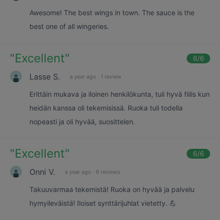
Awesome! The best wings in town. The sauce is the
best one of all wingeries.
"
Excellent
"
6
/6
Lasse S.
a year ago
·
1 review
Erittäin mukava ja iloinen henkilökunta, tuli hyvä fiilis kun
heidän kanssa oli tekemisissä. Ruoka tuli todella
nopeasti ja oli hyvää, suosittelen.
"
Excellent
"
6
/6
Onni V.
a year ago
·
8 reviews
Takuuvarmaa tekemistä! Ruoka on hyvää ja palvelu
hymyileväistä! Iloiset synttärijuhlat vietetty. 💪