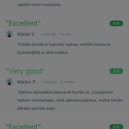
otettiin hyvin huomioon.
"
Excellent
"
6
/6
Maisa V.
a year ago
·
1 review
Todella hyvää ja tuoretta ruokaa, erittäin mukavia
työntekijöitä ja siisti paikka.
"
Very good
"
5
/6
Marko P.
a year ago
·
3 reviews
Taattua siipiweikko laatua eli hyvää oli. Jouduimme
hetken odottamaan, että saimme palvelua, mutta tämän
jälkeen palvelu sujui.
"
Excellent
"
6
/6