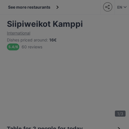
See more restaurants
EN
Siipiweikot Kamppi
International
Dishes priced around
:
16€
60 reviews
5.4
/
6
1
/
3
Table for 2 people for today