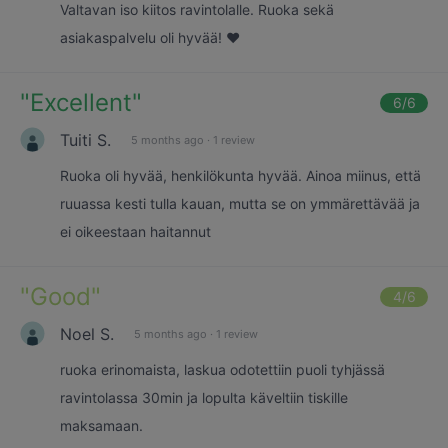
Valtavan iso kiitos ravintolalle. Ruoka sekä
asiakaspalvelu oli hyvää! ❤️
"
Excellent
"
6
/6
Tuiti S.
5 months ago
·
1 review
Ruoka oli hyvää, henkilökunta hyvää. Ainoa miinus, että
ruuassa kesti tulla kauan, mutta se on ymmärettävää ja
ei oikeestaan haitannut
"
Good
"
4
/6
Noel S.
5 months ago
·
1 review
ruoka erinomaista, laskua odotettiin puoli tyhjässä
ravintolassa 30min ja lopulta käveltiin tiskille
maksamaan.