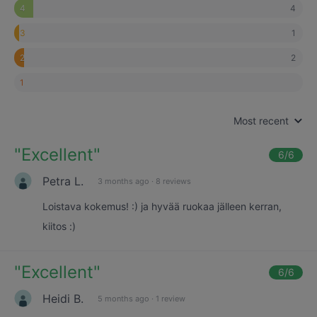
4
4
1
3
2
2
1
Most recent
"
Excellent
"
6
/6
Petra L.
3 months ago
·
8 reviews
Loistava kokemus! :) ja hyvää ruokaa jälleen kerran,
kiitos :)
"
Excellent
"
6
/6
Heidi B.
5 months ago
·
1 review