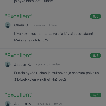
ja hyvä hinta laatu suhde
"
Excellent
"
6
/6
Olivia G.
a year ago
·
1 review
Kiva kokemus, nopea palvelu ja kävisin uudestaan!
Mukava ravintola! 5/5
"
Excellent
"
6
/6
Jasper K.
a year ago
·
1 review
Erittäin hyvää ruokaa ja mukaavaa ja osaavaa palvelua.
Siipiweikkojen wingit ei ikinä petä.
"
Excellent
"
6
/6
Jaakko M.
a year ago
·
1 review