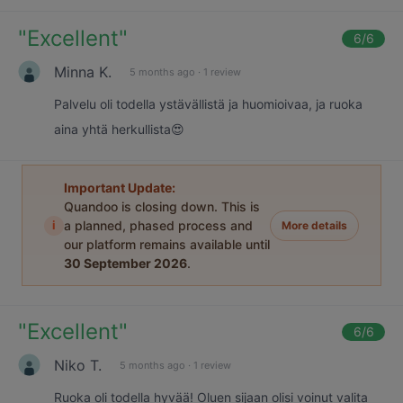
"
Excellent
"
6
/6
Minna K.
5 months ago
·
1 review
Palvelu oli todella ystävällistä ja huomioivaa, ja ruoka
aina yhtä herkullista😍
Important Update:
Quandoo is closing down. This is
i
a planned, phased process and
More details
our platform remains available until
30 September 2026
.
"
Excellent
"
6
/6
Niko T.
5 months ago
·
1 review
Ruoka oli todella hyvää! Oluen sijaan olisi voinut valita