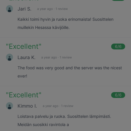
Jari S.
a year ago
·
1 review
Kaikki toimi hyvin ja ruoka erinomaista! Suosittelen
muillekin Hesassa kävijöille.
"
Excellent
"
6
/6
Laura K.
a year ago
·
1 review
The food was very good and the server was the nicest
ever!
"
Excellent
"
6
/6
Kimmo I.
a year ago
·
1 review
Loistava palvelu ja ruoka. Suosittelen lämpimästi.
Meidän suosikki ravintola a