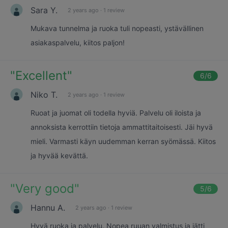
Sara Y.
2 years ago
·
1 review
Mukava tunnelma ja ruoka tuli nopeasti, ystävällinen
asiakaspalvelu, kiitos paljon!
"
Excellent
"
6
/6
Niko T.
2 years ago
·
1 review
Ruoat ja juomat oli todella hyviä. Palvelu oli iloista ja
annoksista kerrottiin tietoja ammattitaitoisesti. Jäi hyvä
mieli. Varmasti käyn uudemman kerran syömässä. Kiitos
ja hyvää kevättä.
"
Very good
"
5
/6
Hannu A.
2 years ago
·
1 review
Hyvä ruoka ja palvelu. Nopea ruuan valmistus ja jätti