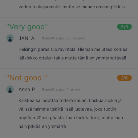
veden ruokajuomaksi mutta se menee omaan piikkiin.
"
Very good
"
5
/6
JANI A.
6 months ago
·
55 reviews
Helsingin paras siipiravintola. Hieman melutaso korkea
jääkiekko ottelun takia mutta tämä on ymmärrettävää.
"
Not good
"
2
/6
Anna P.
6 months ago
·
1 review
Kaikkea sai odottaa todella kauan. Laskua,ruokia ja
välissä haimme tiskiltä lisää juotavaa, joka tuotiin
pöytään 20min päästä. Ihan todella kiire, mutta ihan
näin pitkää en ymmärrä