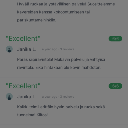
Hyvää ruokaa ja ystävällinen palvelu! Suosittelemme
kavereiden kanssa kokoontumiseen tai
pariskuntameininkiin.
"
Excellent
"
6
/6
Janika L.
a year ago
·
3 reviews
Paras siipiravintola! Mukavin palvelu ja viihtyisä
ravintola. Eikä hintakaan ole kovin mahdoton.
"
Excellent
"
6
/6
Janika L.
a year ago
·
3 reviews
Kaikki toimii erittäin hyvin palvelu ja ruoka sekä
tunnelma! Kiitos!