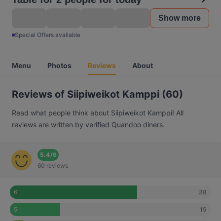
Show more
Special Offers available
Menu
Photos
Reviews
About
Reviews of Siipiweikot Kamppi (60)
Read what people think about Siipiweikot Kamppi! All
reviews are written by verified Quandoo diners.
5.4
/
6
60 reviews
38
6
15
5