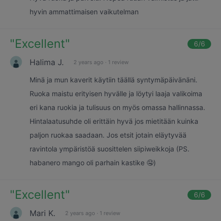
hyvin ammattimaisen vaikutelman
"
Excellent
"
6
/6
Halima J.
2 years ago
·
1 review
Minä ja mun kaverit käytiin täällä syntymäpäivänäni.
Ruoka maistu erityisen hyvälle ja löytyi laaja valikoima
eri kana ruokia ja tulisuus on myös omassa hallinnassa.
Hintalaatusuhde oli erittäin hyvä jos mietitään kuinka
paljon ruokaa saadaan. Jos etsit jotain eläytyvää
ravintola ympäristöä suosittelen siipiweikkoja (PS.
habanero mango oli parhain kastike 🤤)
"
Excellent
"
6
/6
Mari K.
2 years ago
·
1 review