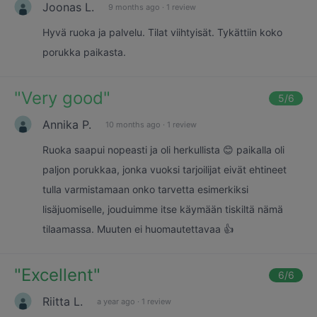
Joonas L.
9 months ago
·
1 review
Hyvä ruoka ja palvelu. Tilat viihtyisät. Tykättiin koko
porukka paikasta.
"
Very good
"
5
/6
Annika P.
10 months ago
·
1 review
Ruoka saapui nopeasti ja oli herkullista 😊 paikalla oli
paljon porukkaa, jonka vuoksi tarjoilijat eivät ehtineet
tulla varmistamaan onko tarvetta esimerkiksi
lisäjuomiselle, jouduimme itse käymään tiskiltä nämä
tilaamassa. Muuten ei huomautettavaa 👍
"
Excellent
"
6
/6
Riitta L.
a year ago
·
1 review