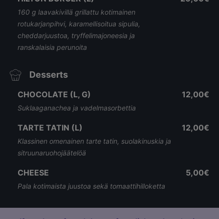
160 g laavakivillä grillattu kotimainen
rotukarjanpihvi, karamellisoitua sipulia,
cheddarjuustoa, tryffelimajoneesia ja
ranskalaisia perunoita
Desserts
CHOCOLATE (L, G)
12,00€
Suklaaganachea ja vadelmasorbettia
TARTE TATIN (L)
12,00€
Klassinen omenainen tarte tatin, suolakinuskia ja
sitruunaruohojäätelöä
CHEESE
5,00€
Pala kotimaista juustoa sekä tomaattihilloketta