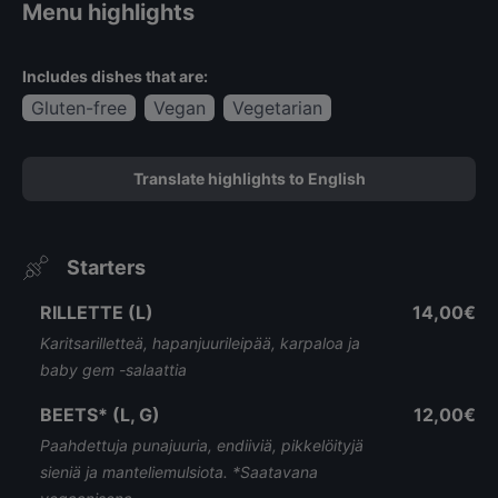
Menu highlights
Includes dishes that are:
Gluten-free
Vegan
Vegetarian
Translate highlights to English
Starters
RILLETTE (L)
14,00€
Karitsarilletteä, hapanjuurileipää, karpaloa ja
baby gem -salaattia
BEETS* (L, G)
12,00€
Paahdettuja punajuuria, endiiviä, pikkelöityjä
sieniä ja manteliemulsiota. *Saatavana