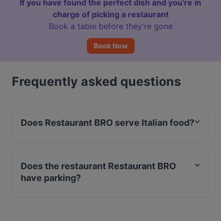
If you have found the perfect dish and you're in
charge of picking a restaurant
Book a table before they’re gone
Book Now
Frequently asked questions
Does Restaurant BRO serve Italian food?
Yes, the restaurant Restaurant BRO serves Italian food
and also serves International food.
Does the restaurant Restaurant BRO
have parking?
Yes, the restaurant Restaurant BRO has Public Car
Park.