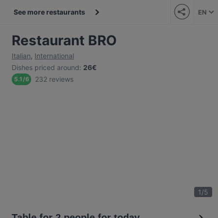
See more restaurants
EN
Restaurant BRO
Italian
,
International
Dishes priced around
:
26€
232 reviews
5.1
/
6
1
/
5
Table for 2 people for today