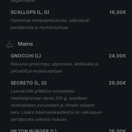
vegaanisena
SCALLOPS (L, G)
16,00€
Paistettuja kampasimpukoita, valkosipuli-
persiljavoita ja myskikurpitsaa
Mains
GNOCCHI (L)
24,00€
Rakuuna-gnoccheja, uppomuna, lehtikaalia ja
pikkelöityä myskikurpitsaa
SECRETO (L, G)
29,00€
Laavakivillä grillattua ruotsalaista
maatiaisporsaan lapaa 200 g, tarjoillaan
ranskalaisten perunoiden ja vihreän salaatin
kera. Lisäksi béarnaisekastiketta tai valkosipuli-
persiljavoita valintasi mukaan
HILTON BURGER (L)
26,00€