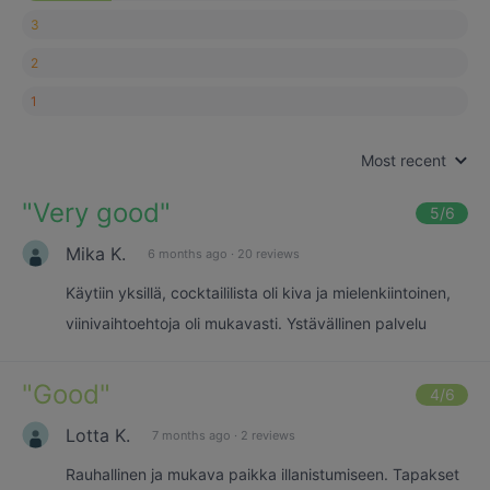
3
2
1
Most recent
"
Very good
"
5
/6
Mika K.
6 months ago
·
20 reviews
Käytiin yksillä, cocktaililista oli kiva ja mielenkiintoinen,
viinivaihtoehtoja oli mukavasti. Ystävällinen palvelu
"
Good
"
4
/6
Lotta K.
7 months ago
·
2 reviews
Rauhallinen ja mukava paikka illanistumiseen. Tapakset