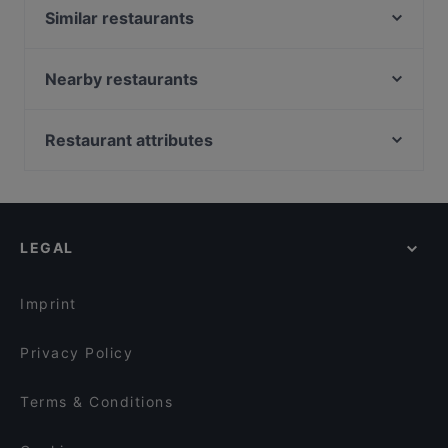
Similar restaurants
Alice Italian
Chill & Grill
Nearby restaurants
Boneless Flemari
Shabu House
Ravintola Sture 16
Ekeko Restobar
Restaurant attributes
Oishi 18 Kallio
Ravintola Mäkelän Kulma
Restaurants For Groups in Helsinki
Ravintola Bambu Sushi
Seksico® Tacos Kallio
Cheap Eats in Helsinki
Saigon Bistro
POCHA! Korean Street Dining
Gluten-free Options in Helsinki
Chuan Chim Thai Kitchen
PURÉ Helsinki Ravintola
LEGAL
English Speaking Restaurants in Helsinki
Tian Tian Dumplings
Bistro O Mat Hakaniemi
Tourist-friendly Restaurants in Helsinki
Wave Of Flavors
Ravintola 14 Peaks
Imprint
Lie Mi Kallio
Taste of Uyghur
Privacy Policy
Terms & Conditions