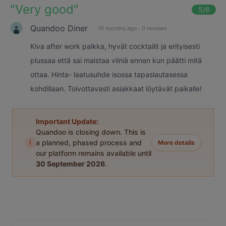
"
Very good
"
5
/6
Quandoo Diner
10 months ago
·
0 reviews
Kiva after work paikka, hyvät cocktailit ja erityisesti
plussaa että sai maistaa viiniä ennen kun päätti mitä
ottaa. Hinta- laatusuhde isossa tapaslautasessa
kohdillaan. Toivottavasti asiakkaat löytävät paikalle!
Important Update:
Quandoo is closing down. This is
i
a planned, phased process and
More details
our platform remains available until
30 September 2026
.