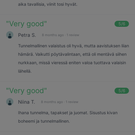
aika tavallisia, viinit tosi hyvät.
"
Very good
"
5
/6
Petra S.
8 months ago
·
1 review
Tunnelmallinen valaistus oli hyvä, mutta aavistuksen liian
hämärä. Vaikutti pöytävalintaan, että oli mentävä siihen
nurkkaan, missä vieressä eniten valoa tuottava valaisin
lähellä.
"
Very good
"
5
/6
Niina T.
8 months ago
·
1 review
Ihana tunnelma, tapakset ja juomat. Sisustus kivan
boheemi ja tunnelmallinen.