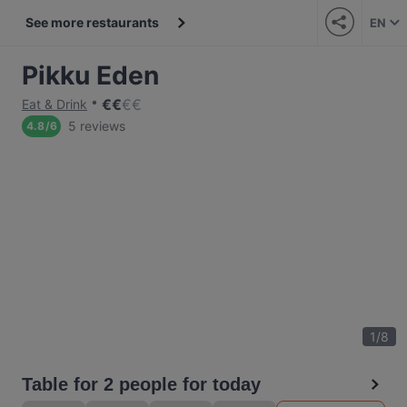
See more restaurants
EN
Pikku Eden
€
€
€
€
Eat & Drink
5 reviews
4.8
/
6
1
/
8
Table for 2 people for today