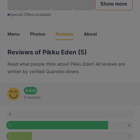
Show more
Special Offers available
Menu
Photos
Reviews
About
Reviews of Pikku Eden (5)
Read what people think about Pikku Eden! All reviews are
written by verified Quandoo diners.
4.8
/
6
5 reviews
6
4
5
1
4