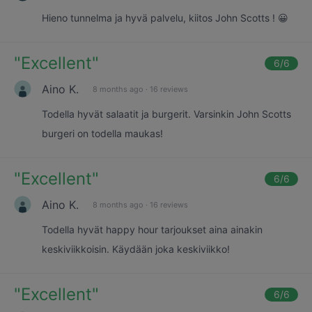
Hieno tunnelma ja hyvä palvelu, kiitos John Scotts ! 😀
"
Excellent
"
6
/6
Aino K.
8 months ago
·
16 reviews
Todella hyvät salaatit ja burgerit. Varsinkin John Scotts
burgeri on todella maukas!
"
Excellent
"
6
/6
Aino K.
8 months ago
·
16 reviews
Todella hyvät happy hour tarjoukset aina ainakin
keskiviikkoisin. Käydään joka keskiviikko!
"
Excellent
"
6
/6