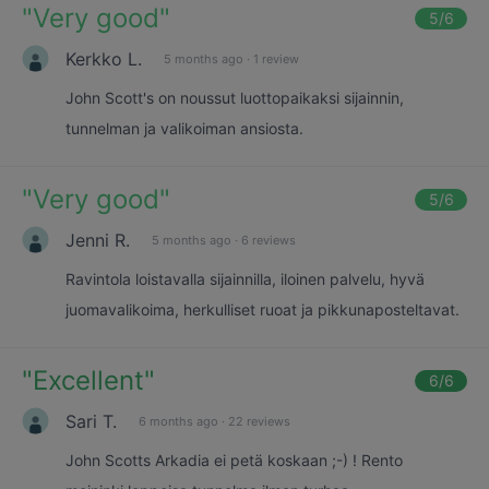
"
Very good
"
5
/6
Kerkko L.
5 months ago
·
1 review
John Scott's on noussut luottopaikaksi sijainnin,
tunnelman ja valikoiman ansiosta.
"
Very good
"
5
/6
Jenni R.
5 months ago
·
6 reviews
Ravintola loistavalla sijainnilla, iloinen palvelu, hyvä
juomavalikoima, herkulliset ruoat ja pikkunaposteltavat.
"
Excellent
"
6
/6
Sari T.
6 months ago
·
22 reviews
John Scotts Arkadia ei petä koskaan ;-) ! Rento