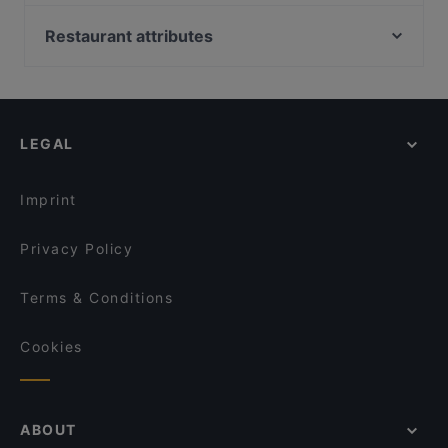
Viikinkiravintola Harald - Helsinki
Indie Bistro & Bar
Passio
Restaurant attributes
Wine & Tapas Helsinki
Brasserie Grand
Restaurants For Groups in Helsinki
Lie Mi Kamppi
Lappi Ravintola
Restaurants For Business Lunch in Helsinki
Lopez Tacos Kamppi
Tiflisi
Restaurants For A Party in Helsinki
Pho Nokis
Marski by Scandic Breakfast
LEGAL
Gluten-free Options in Helsinki
Monkey Rooftop Bar / Scandic Simonkenttä
Ravintola Domo
English Speaking Restaurants in Helsinki
OPPA Korean BBQ Kamppi Autotalo
Relove Stockmann Helsinki
Imprint
Kuusi Palaa
Saiko Robata
Privacy Policy
Terms & Conditions
Cookies
ABOUT