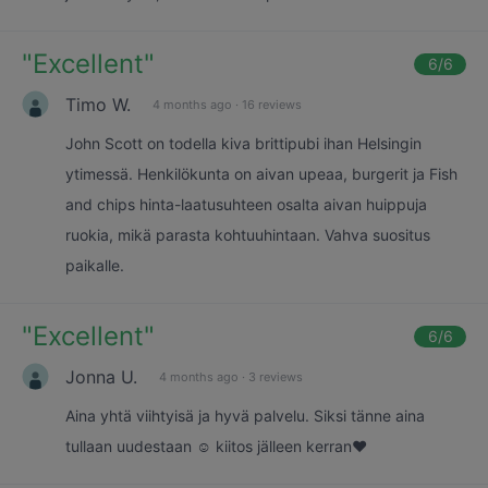
"
Excellent
"
6
/6
Timo W.
4 months ago
·
16 reviews
John Scott on todella kiva brittipubi ihan Helsingin
ytimessä. Henkilökunta on aivan upeaa, burgerit ja Fish
and chips hinta-laatusuhteen osalta aivan huippuja
ruokia, mikä parasta kohtuuhintaan. Vahva suositus
paikalle.
"
Excellent
"
6
/6
Jonna U.
4 months ago
·
3 reviews
Aina yhtä viihtyisä ja hyvä palvelu. Siksi tänne aina
tullaan uudestaan ☺️ kiitos jälleen kerran❤️