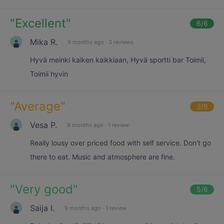
"
Excellent
"
6
/6
Mika R.
9 months ago
·
3 reviews
Hyvä meinki kaiken kaikkiaan, Hyvä sportti bar Toimii,
Toimii hyvin
"
Average
"
3
/6
Vesa P.
9 months ago
·
1 review
Really lousy over priced food with self service. Don't go
there to eat. Music and atmosphere are fine.
"
Very good
"
5
/6
Saija I.
9 months ago
·
1 review