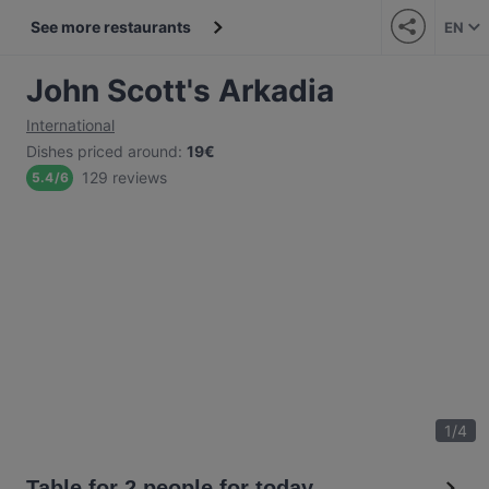
See more restaurants
EN
John Scott's Arkadia
International
Dishes priced around
:
19€
129 reviews
5.4
/
6
1
/
4
Table for 2 people for today