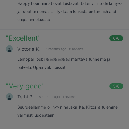
Happy hour hinnat ovat loistavat, talon viini todella hyvä
ja ruoat erinomaisia! Tykkään kaikista eniten fish and
chips annoksesta
"
Excellent
"
6
/6
Victoria K.
5 months ago
·
8 reviews
Lemppari pubi 💪🏻💪🏻💪🏻 mahtava tunnelma ja
palvelu. Upea väki töissä!!!
"
Very good
"
5
/6
Terhi P.
5 months ago
·
1 review
Seurueellamme oli hyvin hauska ilta. Kiitos ja tulemme
varmasti uudestaan.