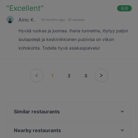
"
Excellent
"
6
/6
Aino K.
10 months ago
·
16 reviews
Hyvää ruokaa ja juomaa. Ihana tunnelma, löytyy paljon
lautapelejä ja keskiviikkoinen pubivisa on viikon
kohokohta. Todella hyvä asiakaspalvelu!
1
2
3
Similar restaurants
Kiasma Café
Más
Nearby restaurants
Bierhaus Kamppi