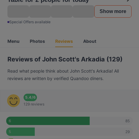
Show more
Special Offers available
Menu
Photos
Reviews
About
Reviews of John Scott's Arkadia (129)
Read what people think about John Scott's Arkadia! All
reviews are written by verified Quandoo diners.
5.4
/
6
129 reviews
85
6
29
5