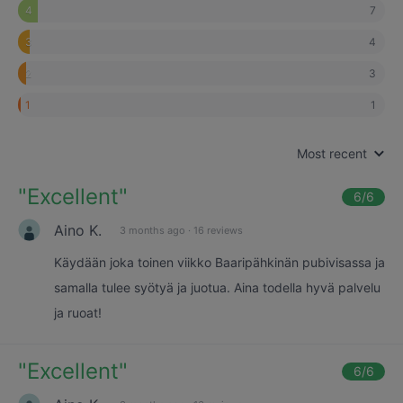
7
4
4
3
3
2
1
1
Most recent
"
Excellent
"
6
/6
Aino K.
3 months ago
·
16 reviews
Käydään joka toinen viikko Baaripähkinän pubivisassa ja
samalla tulee syötyä ja juotua. Aina todella hyvä palvelu
ja ruoat!
"
Excellent
"
6
/6