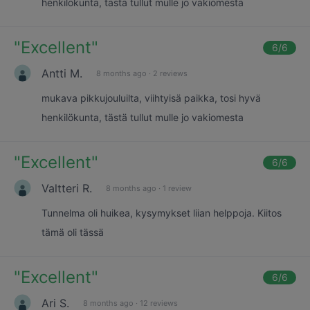
henkilökunta, tästä tullut mulle jo vakiomesta
"
Excellent
"
6
/6
Antti M.
8 months ago
·
2 reviews
mukava pikkujouluilta, viihtyisä paikka, tosi hyvä
henkilökunta, tästä tullut mulle jo vakiomesta
"
Excellent
"
6
/6
Valtteri R.
8 months ago
·
1 review
Tunnelma oli huikea, kysymykset liian helppoja. Kiitos
tämä oli tässä
"
Excellent
"
6
/6
Ari S.
8 months ago
·
12 reviews