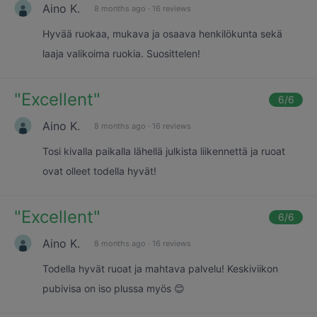
Aino K.
8 months ago
·
16 reviews
Hyvää ruokaa, mukava ja osaava henkilökunta sekä
laaja valikoima ruokia. Suosittelen!
"
Excellent
"
6
/6
Aino K.
8 months ago
·
16 reviews
Tosi kivalla paikalla lähellä julkista liikennettä ja ruoat
ovat olleet todella hyvät!
"
Excellent
"
6
/6
Aino K.
8 months ago
·
16 reviews
Todella hyvät ruoat ja mahtava palvelu! Keskiviikon
pubivisa on iso plussa myös 😊