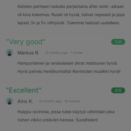
Kahden perheen ruokailu perjantaina after work -aikaan
oli kiva kokemus. Ruoat oli hyviä, tulivat nopeasti ja jopa
lapset 3v ja 5v viihtyivät. Tulemme taatusti uudelleen.
"
Very good
"
5
/6
Markus R.
10 months ago
·
1 review
Hampurilainen ja ranskalaiset olivat maistuvan hyviä.
Hyvä palvelu henlökunnalta! Ravintolan musiikki hyvä!
"
Excellent
"
6
/6
Aino K.
10 months ago
·
16 reviews
Huippu ravintola, jossa tulee käytyä vähintään joka
toinen viikko ystävien kanssa. Suosittelen!