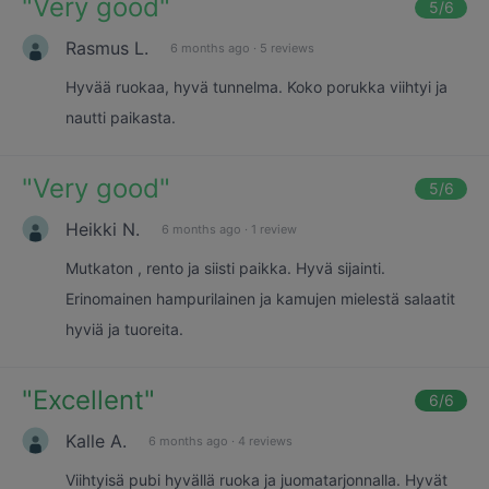
"
Very good
"
5
/6
Rasmus L.
6 months ago
·
5 reviews
Hyvää ruokaa, hyvä tunnelma. Koko porukka viihtyi ja
nautti paikasta.
"
Very good
"
5
/6
Heikki N.
6 months ago
·
1 review
Mutkaton , rento ja siisti paikka. Hyvä sijainti.
Erinomainen hampurilainen ja kamujen mielestä salaatit
hyviä ja tuoreita.
"
Excellent
"
6
/6
Kalle A.
6 months ago
·
4 reviews
Viihtyisä pubi hyvällä ruoka ja juomatarjonnalla. Hyvät