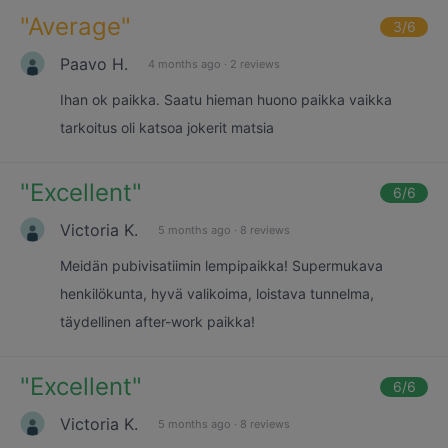
"
Average
"
3
/6
Paavo H.
4 months ago
·
2 reviews
Ihan ok paikka. Saatu hieman huono paikka vaikka
tarkoitus oli katsoa jokerit matsia
"
Excellent
"
6
/6
Victoria K.
5 months ago
·
8 reviews
Meidän pubivisatiimin lempipaikka! Supermukava
henkilökunta, hyvä valikoima, loistava tunnelma,
täydellinen after-work paikka!
"
Excellent
"
6
/6
Victoria K.
5 months ago
·
8 reviews