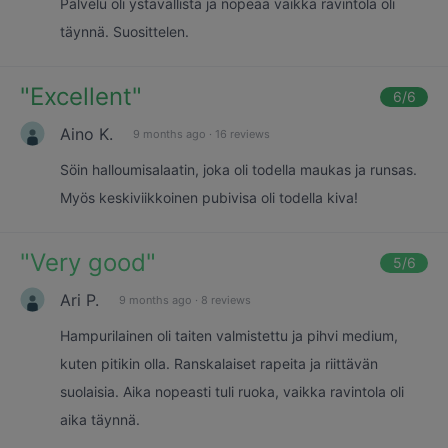
Palvelu oli ystävällistä ja nopeaa vaikka ravintola oli
täynnä. Suosittelen.
"
Excellent
"
6
/6
Aino K.
9 months ago
·
16 reviews
Söin halloumisalaatin, joka oli todella maukas ja runsas.
Myös keskiviikkoinen pubivisa oli todella kiva!
"
Very good
"
5
/6
Ari P.
9 months ago
·
8 reviews
Hampurilainen oli taiten valmistettu ja pihvi medium,
kuten pitikin olla. Ranskalaiset rapeita ja riittävän
suolaisia. Aika nopeasti tuli ruoka, vaikka ravintola oli
aika täynnä.