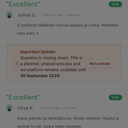
"
Excellent
"
6
/6
Jonna U.
3 months ago
·
3 reviews
Ei pettänyt tälläkään kertaa palvelu ja ruoka. Nähdään
taas pian ☺️
Important Update:
Quandoo is closing down. This is
i
a planned, phased process and
More details
our platform remains available until
30 September 2026
.
"
Excellent
"
6
/6
Virve K.
3 months ago
·
4 reviews
Ihana palvelu ja henkilökunta. Rento meininki. Ruoka ja
juomat hyviä, ruoka tulee nopeasti.