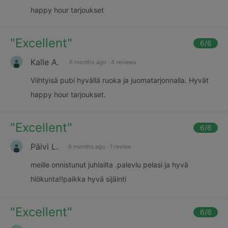
happy hour tarjoukset
"
Excellent
"
6
/6
Kalle A.
6 months ago
·
4 reviews
Viihtyisä pubi hyvällä ruoka ja juomatarjonnalla. Hyvät
happy hour tarjoukset.
"
Excellent
"
6
/6
Päivi L.
6 months ago
·
1 review
meille onnistunut juhlailta .palevlu pelasi ja hyvä
hlökunta!!paikka hyvä sijäinti
"
Excellent
"
6
/6