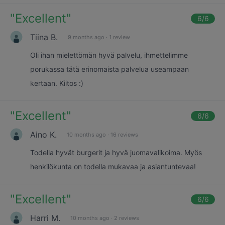
"
Excellent
"
6
/6
Tiina B.
9 months ago
·
1 review
Oli ihan mielettömän hyvä palvelu, ihmettelimme
porukassa tätä erinomaista palvelua useampaan
kertaan. Kiitos :)
"
Excellent
"
6
/6
Aino K.
10 months ago
·
16 reviews
Todella hyvät burgerit ja hyvä juomavalikoima. Myös
henkilökunta on todella mukavaa ja asiantuntevaa!
"
Excellent
"
6
/6
Harri M.
10 months ago
·
2 reviews