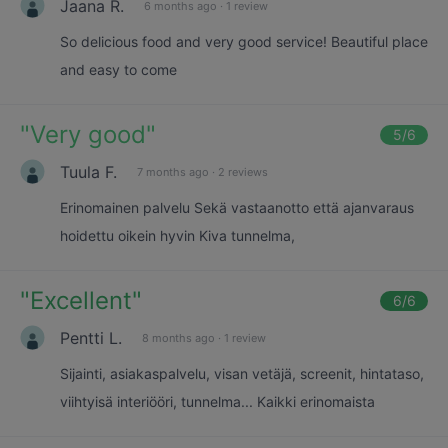
Jaana R.
6 months ago
·
1 review
So delicious food and very good service! Beautiful place
and easy to come
"
Very good
"
5
/6
Tuula F.
7 months ago
·
2 reviews
Erinomainen palvelu Sekä vastaanotto että ajanvaraus
hoidettu oikein hyvin Kiva tunnelma,
"
Excellent
"
6
/6
Pentti L.
8 months ago
·
1 review
Sijainti, asiakaspalvelu, visan vetäjä, screenit, hintataso,
viihtyisä interiööri, tunnelma... Kaikki erinomaista