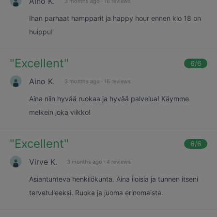
Aino K.
3 months ago
·
16 reviews
Ihan parhaat hampparit ja happy hour ennen klo 18 on
huippu!
"
Excellent
"
6
/6
Aino K.
3 months ago
·
16 reviews
Aina niin hyvää ruokaa ja hyvää palvelua! Käymme
melkein joka viikko!
"
Excellent
"
6
/6
Virve K.
3 months ago
·
4 reviews
Asiantunteva henkilökunta. Aina iloisia ja tunnen itseni
tervetulleeksi. Ruoka ja juoma erinomaista.