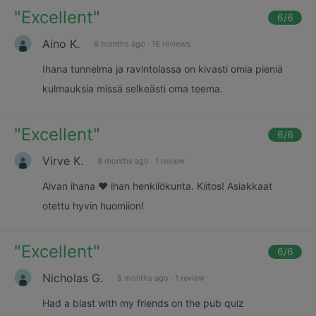
"
Excellent
"
6
/6
Aino K.
8 months ago
·
16 reviews
Ihana tunnelma ja ravintolassa on kivasti omia pieniä
kulmauksia missä selkeästi oma teema.
"
Excellent
"
6
/6
Virve K.
8 months ago
·
1 review
Aivan ihana ❤️ ihan henkilökunta. Kiitos! Asiakkaat
otettu hyvin huomiion!
"
Excellent
"
6
/6
Nicholas G.
8 months ago
·
1 review
Had a blast with my friends on the pub quiz