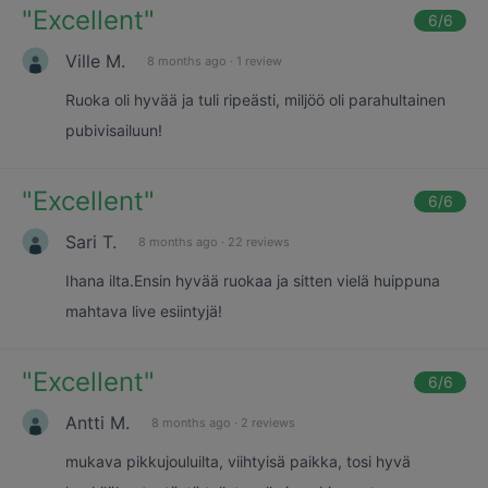
"
Excellent
"
6
/6
Ville M.
8 months ago
·
1 review
Ruoka oli hyvää ja tuli ripeästi, miljöö oli parahultainen
pubivisailuun!
"
Excellent
"
6
/6
Sari T.
8 months ago
·
22 reviews
Ihana ilta.Ensin hyvää ruokaa ja sitten vielä huippuna
mahtava live esiintyjä!
"
Excellent
"
6
/6
Antti M.
8 months ago
·
2 reviews
mukava pikkujouluilta, viihtyisä paikka, tosi hyvä