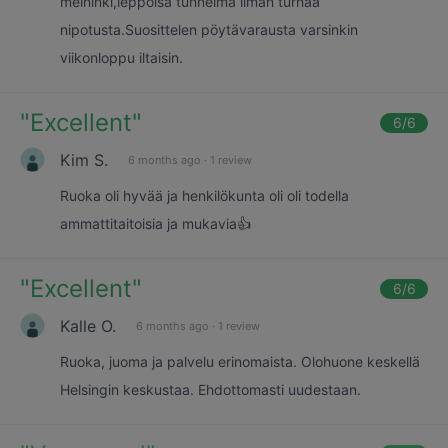
meininki,leppoisa tunnelma ilman turhaa
nipotusta.Suosittelen pöytävarausta varsinkin
viikonloppu iltaisin.
"
Excellent
"
6
/6
Kim S.
6 months ago
·
1 review
Ruoka oli hyvää ja henkilökunta oli oli todella
ammattitaitoisia ja mukavia👍
"
Excellent
"
6
/6
Kalle O.
6 months ago
·
1 review
Ruoka, juoma ja palvelu erinomaista. Olohuone keskellä
Helsingin keskustaa. Ehdottomasti uudestaan.