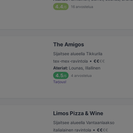
4.4
16
arvostelua
/6
The Amigos
Sijaitsee alueella Tikkurila
•
tex-mex-ravintola
€
€
€
€
Ateriat
:
Lounas, Illallinen
4.5
4
arvostelua
/6
Tarjous!
Limos Pizza & Wine
Sijaitsee alueella Vantaanlaakso
•
italialainen ravintola
€
€
€
€