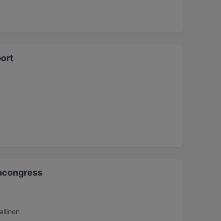
port
iacongress
allinen