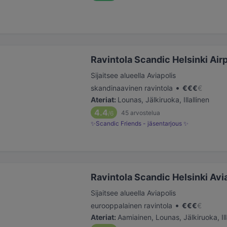
Ravintola Scandic Helsinki Air
Sijaitsee alueella Aviapolis
•
skandinaavinen ravintola
€
€
€
€
Ateriat
:
Lounas, Jälkiruoka, Illallinen
4.4
45
arvostelua
/6
✨Scandic Friends - jäsentarjous ✨
Ravintola Scandic Helsinki Av
Sijaitsee alueella Aviapolis
•
eurooppalainen ravintola
€
€
€
€
Ateriat
:
Aamiainen, Lounas, Jälkiruoka, Ill