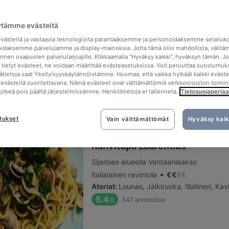
ytämme evästeitä
Punto e Pasta
ästeitä ja vastaavia teknologioita parantaaksemme ja personoidaksemme selailuk
Sijaitsee alueella Tikkurila
idaksemme palvelujamme ja display-mainoksia. Jotta tämä olisi mahdollista, välitä
•
italialainen ravintola
€
€
€
€
nen osapuolen palvelutarjoajille. Klikkaamalla “Hyväksy kaikki”, hyväksyn tämän. Jo
a tietyt evästeet, ne voidaan määrittää evästeasetuksissa. Voit peruuttaa suostumuks
Ateriat
:
Lounas, Jälkiruoka, Illallinen
sätietoja saat Yksityisyyskäytännöistämme. Huomaa, että vaikka hylkäät kaikki eväste
5.3
767
arvostelua
/6
tä evästeitä suoritettavana. Nämä evästeet ovat välttämättömiä verkkosivuston toimin
kytkeä pois päältä järjestelmissämme. Henkilötietoja ei tallenneta.
Tietosuojaperiaa
tukset
Vain välttämättömät
Hyväksy kaik
Kahvitupa Laurentius
Sijaitsee alueella Vantaanlaakso
•
italialainen ravintola
€
€
€
€
Ateriat
:
Lounas, Jälkiruoka, Illallinen, Kav
5.4
547
arvostelua
/6