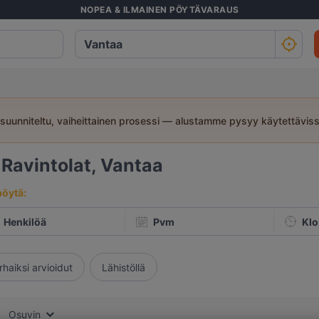
NOPEA & ILMAINEN PÖYTÄVARAUS
suunniteltu, vaiheittainen prosessi — alustamme pysyy käytettävis
7
Ravintolat, Vantaa
pöytä:
Henkilöä
Pvm
Klo
rhaiksi arvioidut
Lähistöllä
Osuvin