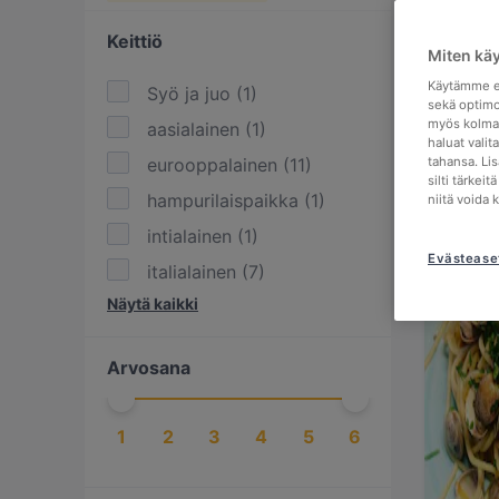
Keittiö
Miten kä
Käytämme ev
Syö ja juo
(
1
)
sekä optimo
myös kolman
aasialainen
(
1
)
haluat valit
eurooppalainen
(
11
)
tahansa. Li
silti tärkei
hampurilaispaikka
(
1
)
niitä voida 
intialainen
(
1
)
Evästease
italialainen
(
7
)
Näytä kaikki
japanilainen
(
1
)
jälkiruokapaikka
(
1
)
Arvosana
kansainvälinen
(
9
)
korealainen
(
1
)
1
2
3
4
5
6
meksikolainen
(
2
)
nepalilainen
(
1
)