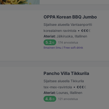
OPPA Korean BBQ Jumbo
Sijaitsee alueella Vantaanportti
•
korealainen ravintola
€
€
€
€
Ateriat
:
Jälkiruoka, Illallinen
5.2
174
arvostelua
/6
Ilmainen limu / Free soft drink
Pancho Villa Tikkurila
Sijaitsee alueella Tikkurila
•
tex-mex-ravintola
€
€
€
€
Ateriat
:
Lounas, Illallinen
4.8
121
arvostelua
/6