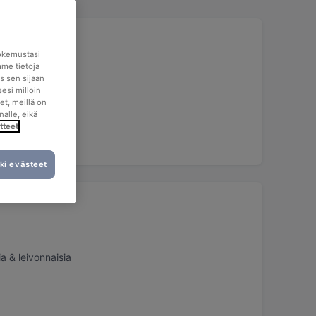
okemustasi
mme tietoja
s sen sijaan
esi milloin
et, meillä on
nalle, eikä
tteet
ki evästeet
ia & leivonnaisia