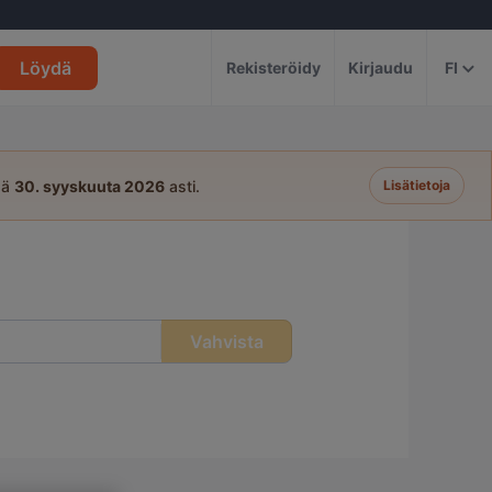
Löydä
Rekisteröidy
Kirjaudu
FI
sä
30. syyskuuta 2026
asti.
Lisätietoja
Vahvista