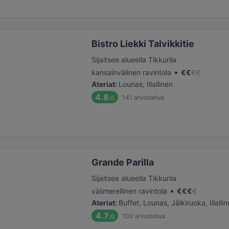
Bistro Liekki Talvikkitie
Sijaitsee alueella Tikkurila
•
kansainvälinen ravintola
€
€
€
€
Ateriat
:
Lounas, Illallinen
4.8
141
arvostelua
/6
Grande Parilla
Sijaitsee alueella Tikkurila
•
välimerellinen ravintola
€
€
€
€
Ateriat
:
Buffet, Lounas, Jälkiruoka, Illalli
4.7
100
arvostelua
/6