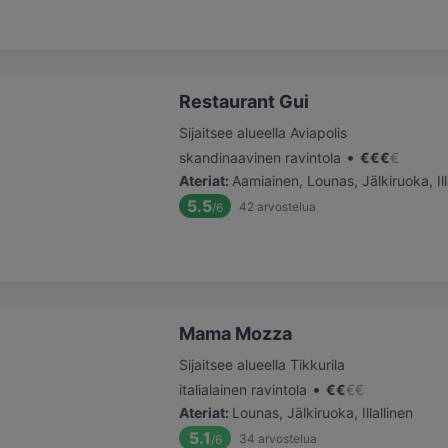
Restaurant Gui
Sijaitsee alueella Aviapolis
•
skandinaavinen ravintola
€
€
€
€
Ateriat
:
Aamiainen, Lounas, Jälkiruoka, Ill
5.5
42
arvostelua
/6
Mama Mozza
Sijaitsee alueella Tikkurila
•
italialainen ravintola
€
€
€
€
Ateriat
:
Lounas, Jälkiruoka, Illallinen
5.1
34
arvostelua
/6