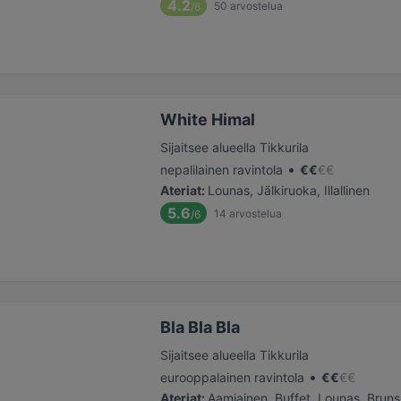
4.2
50
arvostelua
/6
White Himal
Sijaitsee alueella Tikkurila
•
nepalilainen ravintola
€
€
€
€
Ateriat
:
Lounas, Jälkiruoka, Illallinen
5.6
14
arvostelua
/6
Bla Bla Bla
Sijaitsee alueella Tikkurila
•
eurooppalainen ravintola
€
€
€
€
Ateriat
:
Aamiainen, Buffet, Lounas, Bruns