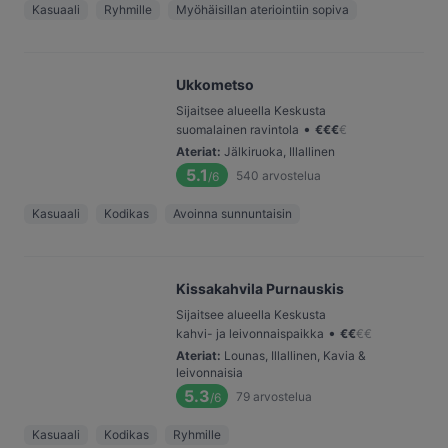
Kasuaali
Ryhmille
Myöhäisillan ateriointiin sopiva
Ukkometso
Sijaitsee alueella Keskusta
•
suomalainen ravintola
€
€
€
€
Ateriat
:
Jälkiruoka, Illallinen
5.1
540
arvostelua
/6
Kasuaali
Kodikas
Avoinna sunnuntaisin
Kissakahvila Purnauskis
Sijaitsee alueella Keskusta
•
kahvi- ja leivonnaispaikka
€
€
€
€
Ateriat
:
Lounas, Illallinen, Kavia &
leivonnaisia
5.3
79
arvostelua
/6
Kasuaali
Kodikas
Ryhmille