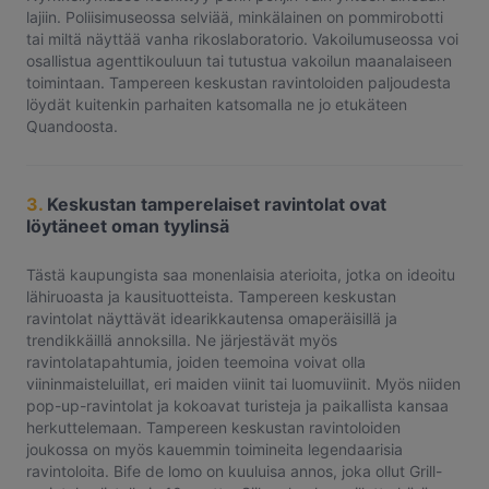
lajiin. Poliisimuseossa selviää, minkälainen on pommirobotti
tai miltä näyttää vanha rikoslaboratorio. Vakoilumuseossa voi
osallistua agenttikouluun tai tutustua vakoilun maanalaiseen
toimintaan. Tampereen keskustan ravintoloiden paljoudesta
löydät kuitenkin parhaiten katsomalla ne jo etukäteen
Quandoosta.
3.
Keskustan tamperelaiset ravintolat ovat
löytäneet oman tyylinsä
Tästä kaupungista saa monenlaisia aterioita, jotka on ideoitu
lähiruoasta ja kausituotteista. Tampereen keskustan
ravintolat näyttävät idearikkautensa omaperäisillä ja
trendikkäillä annoksilla. Ne järjestävät myös
ravintolatapahtumia, joiden teemoina voivat olla
viininmaisteluillat, eri maiden viinit tai luomuviinit. Myös niiden
pop-up-ravintolat ja kokoavat turisteja ja paikallista kansaa
herkuttelemaan. Tampereen keskustan ravintoloiden
joukossa on myös kauemmin toimineita legendaarisia
ravintoloita. Bife de lomo on kuuluisa annos, joka ollut Grill-