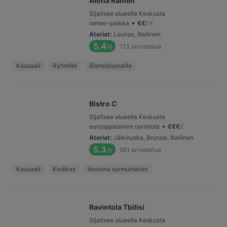
Aloha Ramen
Sijaitsee alueella Keskusta
•
ramen-paikka
€
€
€
€
Ateriat
:
Lounas, Illallinen
5.4
113
arvostelua
/6
Kasuaali
Ryhmille
Bisneslounaille
Bistro C
Sijaitsee alueella Keskusta
•
eurooppalainen ravintola
€
€
€
€
Ateriat
:
Jälkiruoka, Brunssi, Illallinen
5.3
561
arvostelua
/6
Kasuaali
Kodikas
Avoinna sunnuntaisin
Ravintola Tbilisi
Sijaitsee alueella Keskusta