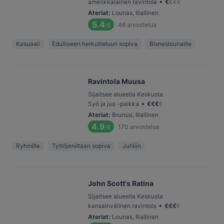
•
amerikkalainen ravintola
€
€
€
€
Ateriat
:
Lounas, Illallinen
5.4
48
arvostelua
/6
Kasuaali
Edulliseen herkutteluun sopiva
Bisneslounaille
Ravintola Muusa
Sijaitsee alueella Keskusta
•
Syö ja juo -paikka
€
€
€
€
Ateriat
:
Brunssi, Illallinen
4.9
170
arvostelua
/6
Ryhmille
Tyttöjeniltaan sopiva
Juhliin
John Scott's Ratina
Sijaitsee alueella Keskusta
•
kansainvälinen ravintola
€
€
€
€
Ateriat
:
Lounas, Illallinen