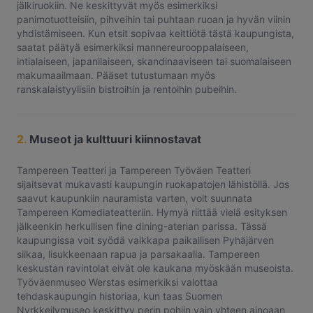
jälkiruokiin. Ne keskittyvät myös esimerkiksi
panimotuotteisiin, pihveihin tai puhtaan ruoan ja hyvän viinin
yhdistämiseen. Kun etsit sopivaa keittiötä tästä kaupungista,
saatat päätyä esimerkiksi mannereurooppalaiseen,
intialaiseen, japanilaiseen, skandinaaviseen tai suomalaiseen
makumaailmaan. Pääset tutustumaan myös
ranskalaistyylisiin bistroihin ja rentoihin pubeihin.
2.
Museot ja kulttuuri kiinnostavat
Tampereen Teatteri ja Tampereen Työväen Teatteri
sijaitsevat mukavasti kaupungin ruokapatojen lähistöllä. Jos
saavut kaupunkiin nauramista varten, voit suunnata
Tampereen Komediateatteriin. Hymyä riittää vielä esityksen
jälkeenkin herkullisen fine dining-aterian parissa. Tässä
kaupungissa voit syödä vaikkapa paikallisen Pyhäjärven
siikaa, lisukkeenaan rapua ja parsakaalia. Tampereen
keskustan ravintolat eivät ole kaukana myöskään museoista.
Työväenmuseo Werstas esimerkiksi valottaa
tehdaskaupungin historiaa, kun taas Suomen
Nyrkkeilymuseo keskittyy perin pohjin vain yhteen ainoaan