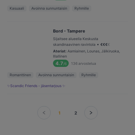
Kasuaali
Avoinna sunnuntaisin
Ryhmille
Bord - Tampere
Sijaitsee alueella Keskusta
•
skandinaavinen ravintola
€
€
€
€
Ateriat
:
Aamiainen, Lounas, Jälkiruoka,
Illallinen
4.7
136
arvostelua
/6
Romanttinen
Avoinna sunnuntaisin
Ryhmille
✨Scandic Friends - jäsentarjous ✨
1
2