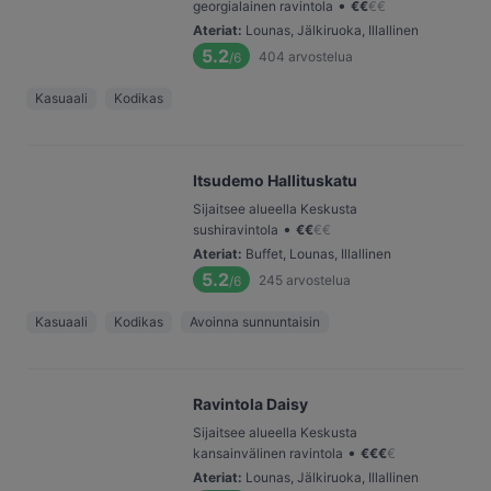
•
georgialainen ravintola
€
€
€
€
Ateriat
:
Lounas, Jälkiruoka, Illallinen
5.2
404
arvostelua
/6
Kasuaali
Kodikas
Itsudemo Hallituskatu
Sijaitsee alueella Keskusta
•
sushiravintola
€
€
€
€
Ateriat
:
Buffet, Lounas, Illallinen
5.2
245
arvostelua
/6
Kasuaali
Kodikas
Avoinna sunnuntaisin
Ravintola Daisy
Sijaitsee alueella Keskusta
•
kansainvälinen ravintola
€
€
€
€
Ateriat
:
Lounas, Jälkiruoka, Illallinen