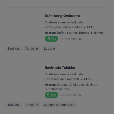
Ståhlberg Keskustori
Sijaitsee alueella Keskusta
•
kahvi- ja leivonnaispaikka
€
€
€
€
Ateriat
:
Buffet, Lounas, Brunssi, Illallinen
5.1
168
arvostelua
/6
Kodikas
Ryhmille
Lapsille
Ravintola Telakka
Sijaitsee alueella Keskusta
•
kansainvälinen ravintola
€
€
€
€
Ateriat
:
Lounas, Jälkiruoka, Illallinen,
Sunnuntailounas
5.2
129
arvostelua
/6
Kasuaali
Kodikas
Avoinna sunnuntaisin