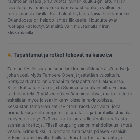
ravintolan listalla jo 10 vuotta. Siihen kuuluu grillattu härän
sisäfileepihvi, chili-ranskankermakastikeella ja valkosipuli-
persiljaranskalaisilla. Kun haluat löytää tällaisia herkkuruokia,
Quandoosta on helppo lähteä liikkeelle. Houkuttelevat
ruokapaikat löytyvät meiltä vain muutamalla hiiren
klikkauksella.
4.
Tapahtumat ja retket tekevät nälkäiseksi
Tammerfestiin saapuu suuri joukko musiikinnälkäisiä turisteja
joka vuosi. Myös Tampere Open järjestetään vuosittain.
Spraycankontrol on urbaani taidetapahtuma Lielahdessa.
Sinne kutsutaan taiteilijoita Suomesta ja ulkomailta. Erilaisia
taidenäyttelyitä pääsee näkemään museoissa, mutta taidetta
esitellään myös joissakin kahviloissa ja ravintoloissa.
Keskustan tamperelaiset ravintolat ruokkivat vierailijoita
esimerkiksi järeillä burgereilla, tapaksilla ja burritoilla. Jos olet
kevyen ruoan ystävä voit valita lautasellesi vaikka raikasta
sushia tai keittoja. Tässä kaupungissa on mahdollisuus lähteä
vesille. Esimerkiksi Laukontorin satamasta pääsee kesäisin
Viikinsaareen laivalla. Siellä on kesäteatteri, uimaranta ja