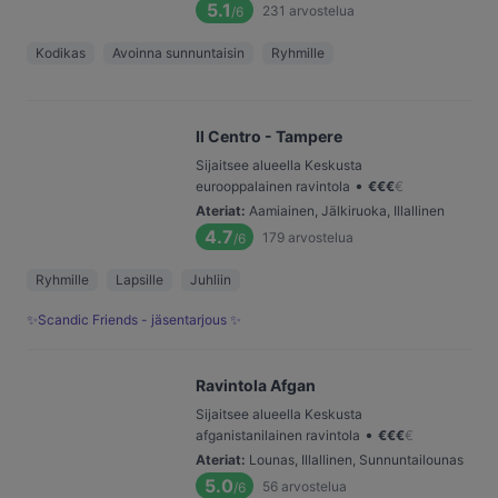
5.1
231
arvostelua
/6
Kodikas
Avoinna sunnuntaisin
Ryhmille
Il Centro - Tampere
Sijaitsee alueella Keskusta
•
eurooppalainen ravintola
€
€
€
€
Ateriat
:
Aamiainen, Jälkiruoka, Illallinen
4.7
179
arvostelua
/6
Ryhmille
Lapsille
Juhliin
✨Scandic Friends - jäsentarjous ✨
Ravintola Afgan
Sijaitsee alueella Keskusta
•
afganistanilainen ravintola
€
€
€
€
Ateriat
:
Lounas, Illallinen, Sunnuntailounas
5.0
56
arvostelua
/6