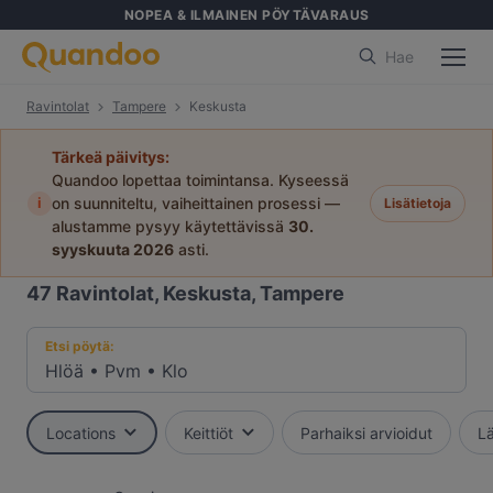
NOPEA & ILMAINEN PÖYTÄVARAUS
Hae
Ravintolat
Tampere
Keskusta
Tärkeä päivitys:
Quandoo lopettaa toimintansa. Kyseessä
i
on suunniteltu, vaiheittainen prosessi —
Lisätietoja
alustamme pysyy käytettävissä
30.
syyskuuta 2026
asti.
47
Ravintolat, Keskusta, Tampere
Etsi pöytä:
Hlöä
•
Pvm
•
Klo
Locations
Keittiöt
Parhaiksi arvioidut
Lä