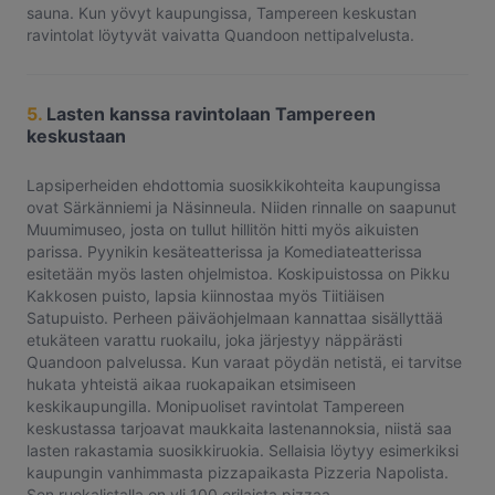
sauna. Kun yövyt kaupungissa, Tampereen keskustan
ravintolat löytyvät vaivatta Quandoon nettipalvelusta.
5.
Lasten kanssa ravintolaan Tampereen
keskustaan
Lapsiperheiden ehdottomia suosikkikohteita kaupungissa
ovat Särkänniemi ja Näsinneula. Niiden rinnalle on saapunut
Muumimuseo, josta on tullut hillitön hitti myös aikuisten
parissa. Pyynikin kesäteatterissa ja Komediateatterissa
esitetään myös lasten ohjelmistoa. Koskipuistossa on Pikku
Kakkosen puisto, lapsia kiinnostaa myös Tiitiäisen
Satupuisto. Perheen päiväohjelmaan kannattaa sisällyttää
etukäteen varattu ruokailu, joka järjestyy näppärästi
Quandoon palvelussa. Kun varaat pöydän netistä, ei tarvitse
hukata yhteistä aikaa ruokapaikan etsimiseen
keskikaupungilla. Monipuoliset ravintolat Tampereen
keskustassa tarjoavat maukkaita lastenannoksia, niistä saa
lasten rakastamia suosikkiruokia. Sellaisia löytyy esimerkiksi
kaupungin vanhimmasta pizzapaikasta Pizzeria Napolista.
Sen ruokalistalla on yli 100 erilaista pizzaa.