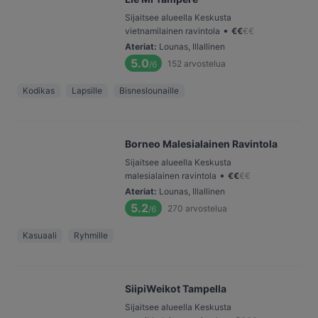
Sijaitsee alueella Keskusta
•
vietnamilainen ravintola
€
€
€
€
Ateriat
:
Lounas, Illallinen
5.0
152
arvostelua
/6
Kodikas
Lapsille
Bisneslounaille
Borneo Malesialainen Ravintola
Sijaitsee alueella Keskusta
•
malesialainen ravintola
€
€
€
€
Ateriat
:
Lounas, Illallinen
5.2
270
arvostelua
/6
Kasuaali
Ryhmille
SiipiWeikot Tampella
Sijaitsee alueella Keskusta