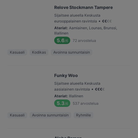
Relove Stockmann Tampere
Sijaitsee alueella Keskusta
•
eurooppalainen ravintola
€
€
€
€
Ateriat
:
Aamiainen, Lounas, Brunssi,
Illallinen
5.6
72
arvostelua
/6
Kasuaali
Kodikas
Avoinna sunnuntaisin
Funky Woo
Sijaitsee alueella Keskusta
•
aasialainen ravintola
€
€
€
€
Ateriat
:
Illallinen
5.3
537
arvostelua
/6
Kasuaali
Avoinna sunnuntaisin
Ryhmille