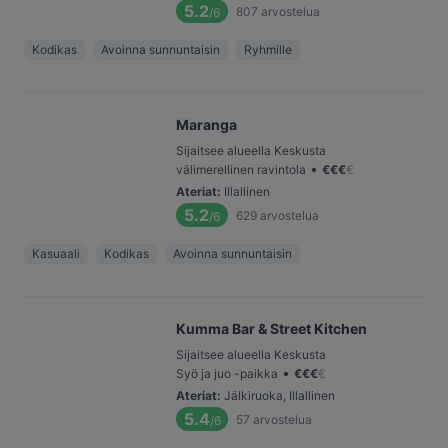
5.2
807
arvostelua
/6
Kodikas
Avoinna sunnuntaisin
Ryhmille
Maranga
Sijaitsee alueella Keskusta
•
välimerellinen ravintola
€
€
€
€
Ateriat
:
Illallinen
5.2
629
arvostelua
/6
Kasuaali
Kodikas
Avoinna sunnuntaisin
Kumma Bar & Street Kitchen
Sijaitsee alueella Keskusta
•
Syö ja juo -paikka
€
€
€
€
Ateriat
:
Jälkiruoka, Illallinen
5.4
57
arvostelua
/6