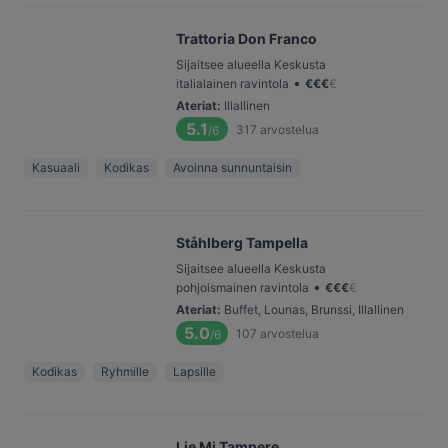
Trattoria Don Franco
Sijaitsee alueella Keskusta
•
italialainen ravintola
€
€
€
€
Ateriat
:
Illallinen
5.1
317
arvostelua
/6
Kasuaali
Kodikas
Avoinna sunnuntaisin
Ståhlberg Tampella
Sijaitsee alueella Keskusta
•
pohjoismainen ravintola
€
€
€
€
Ateriat
:
Buffet, Lounas, Brunssi, Illallinen
5.0
107
arvostelua
/6
Kodikas
Ryhmille
Lapsille
Lie Mi Tampere