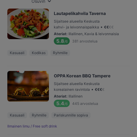
Osuvin
Lautapelikahvila Taverna
Sijaitsee alueella Keskusta
•
kahvi- ja leivonnaispaikka
€
€
€
€
Ateriat
:
Illallinen, Kavia & leivonnaisia
5.8
381
arvostelua
/6
Kasuaali
Kodikas
Ryhmille
OPPA Korean BBQ Tampere
Sijaitsee alueella Keskusta
•
korealainen ravintola
€
€
€
€
Ateriat
:
Illallinen
5.4
445
arvostelua
/6
Kasuaali
Ryhmille
Pariskunnille sopiva
Ilmainen limu / Free soft drink